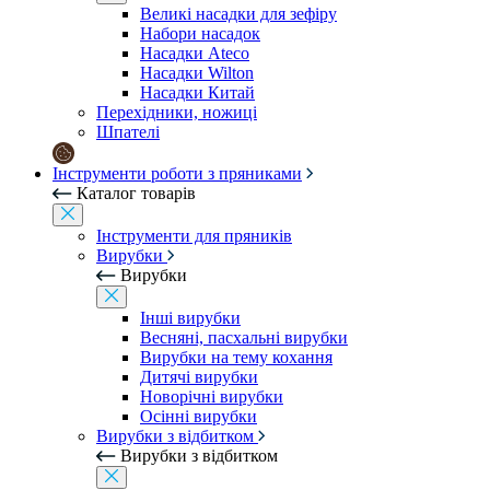
Великі насадки для зефіру
Набори насадок
Насадки Ateco
Насадки Wilton
Насадки Китай
Перехідники, ножиці
Шпателі
Інструменти роботи з пряниками
Каталог товарів
Інструменти для пряників
Вирубки
Вирубки
Інші вирубки
Весняні, пасхальні вирубки
Вирубки на тему кохання
Дитячі вирубки
Новорічні вирубки
Осінні вирубки
Вирубки з відбитком
Вирубки з відбитком