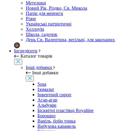
Метелики
Новий Рік, Різдво, Св. Микола
Папір для меренги
Різне
Українські патріотичні
Хеллоуїн
Школа, садочок
День Св. Валентина, весільні, для закоханих
Інгредієнти
Каталог товарів
Інші добавки
Інші добавки
Sosa
Ізомальт
Інвертний сироп
Агар-агар
Альбумін
Бісквітні пластівці Royaltine
Борошно
Ваніль, боби тонка
Вибухова карамель