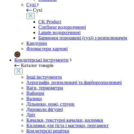
Сухі
Сухі
CK Product
Confiseur водорозчинні
Latarte водорозчинні
Барвники порошкові (сухі) з розпилювачем
Кандурин
Фломастери харчові
Кондитерські інструменти
Каталог товарів
Інші інструменти
Аерографи, розпилювачі та фарборозпилювачі
Ваги, термометри
Вайнери
Валики
Дільники, ножі, струни
Дироколи фігурні
Дріт
Качалки, текстурні качалки, килимки
Килимки для тіста і мастики, пергамент
Кондитерскі решітки