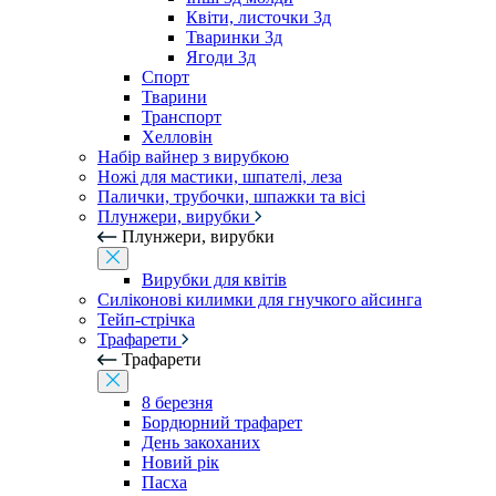
Квіти, листочки 3д
Тваринки 3д
Ягоди 3д
Спорт
Тварини
Транспорт
Хелловін
Набір вайнер з вирубкою
Ножі для мастики, шпателі, леза
Палички, трубочки, шпажки та вісі
Плунжери, вирубки
Плунжери, вирубки
Вирубки для квітів
Силіконові килимки для гнучкого айсинга
Тейп-стрічка
Трафарети
Трафарети
8 березня
Бордюрний трафарет
День закоханих
Новий рік
Пасха