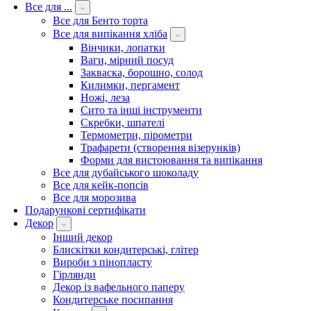
Все для ...
Все для Бенто торта
Все для випікання хліба
Вінчики, лопатки
Ваги, мірний посуд
Закваска, борошно, солод
Килимки, пергамент
Ножі, леза
Сито та інші інструменти
Скребки, шпателі
Термометри, пірометри
Трафарети (створення візерунків)
Форми для вистоювання та випікання
Все для дубайського шоколаду
Все для кейк-попсів
Все для морозива
Подарункові сертифікати
Декор
Інший декор
Блискітки кондитерські, глітер
Вироби з пінопласту
Гірлянди
Декор із вафельного паперу
Кондитерське посипання