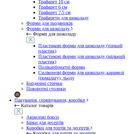
Трафарет 10 см
Трафарет 6 см
Трафарет 7.5 см
Трафарети для шоколаду
Форми для льодяників
Форми для шоколаду
Форми для шоколаду
Пластикові форми для шоколаду (тонкий
пластик)
Пластикові форми для шоколаду (щільний
пластик)
Полікарбонатні форми
Силіконові форми для шоколаду, карамелі
(ізомальту), льоду
Бордюрні стрічки
Поворотні столики
Пакування, сервірування, коробки
Каталог товарів
Акрилові бокси
Бірки для десертів
Коробки для тортів та десертів
Коробки для тортів та десертів