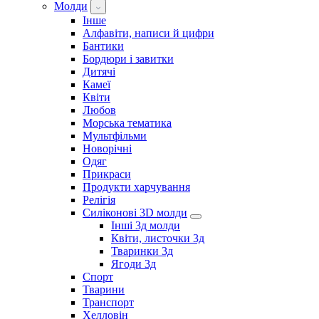
Молди
Інше
Алфавіти, написи й цифри
Бантики
Бордюри і завитки
Дитячі
Камеї
Квіти
Любов
Морська тематика
Мультфільми
Новорічні
Одяг
Прикраси
Продукти харчування
Релігія
Силіконові 3D молди
Інші 3д молди
Квіти, листочки 3д
Тваринки 3д
Ягоди 3д
Спорт
Тварини
Транспорт
Хелловін