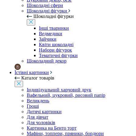
Шоколадні сфери
Шоколадні фігурки
Шоколадні фігурки
Інші тваринки
Ведмедики
Зайчики
Квіти шоколадні
Набори фігурок
Тематичні фігурки
Шоколадний декор
Їстівні картинки
Каталог товарів
Індивідуальний харчовий друк
Вафельний, цукровий, рисовий папір
Великдень
Гроші
Дитячі картинки
Для дівчат
Для чоловіків
Картинка на Бенто торт
Мафіни, топпери, пряники, бордюри