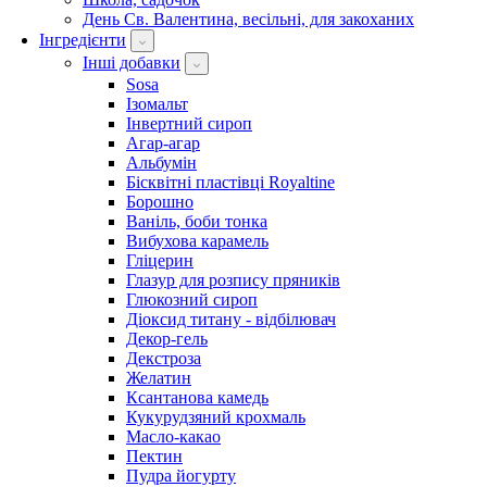
День Св. Валентина, весільні, для закоханих
Інгредієнти
Інші добавки
Sosa
Ізомальт
Інвертний сироп
Агар-агар
Альбумін
Бісквітні пластівці Royaltine
Борошно
Ваніль, боби тонка
Вибухова карамель
Гліцерин
Глазур для розпису пряників
Глюкозний сироп
Діоксид титану - відбілювач
Декор-гель
Декстроза
Желатин
Ксантанова камедь
Кукурудзяний крохмаль
Масло-какао
Пектин
Пудра йогурту