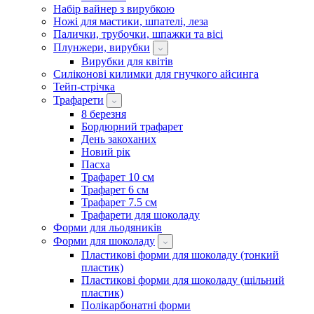
Набір вайнер з вирубкою
Ножі для мастики, шпателі, леза
Палички, трубочки, шпажки та вісі
Плунжери, вирубки
Вирубки для квітів
Силіконові килимки для гнучкого айсинга
Тейп-стрічка
Трафарети
8 березня
Бордюрний трафарет
День закоханих
Новий рік
Пасха
Трафарет 10 см
Трафарет 6 см
Трафарет 7.5 см
Трафарети для шоколаду
Форми для льодяників
Форми для шоколаду
Пластикові форми для шоколаду (тонкий
пластик)
Пластикові форми для шоколаду (щільний
пластик)
Полікарбонатні форми