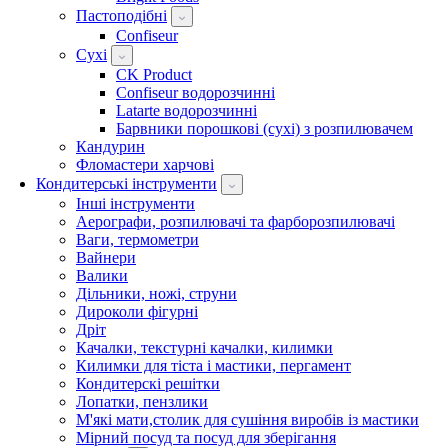
Пастоподібні
Confiseur
Сухі
CK Product
Confiseur водорозчинні
Latarte водорозчинні
Барвники порошкові (сухі) з розпилювачем
Кандурин
Фломастери харчові
Кондитерські інструменти
Інші інструменти
Аерографи, розпилювачі та фарборозпилювачі
Ваги, термометри
Вайнери
Валики
Дільники, ножі, струни
Дироколи фігурні
Дріт
Качалки, текстурні качалки, килимки
Килимки для тіста і мастики, пергамент
Кондитерскі решітки
Лопатки, пензлики
М'які мати,столик для сушіння виробів із мастики
Мірний посуд та посуд для зберігання