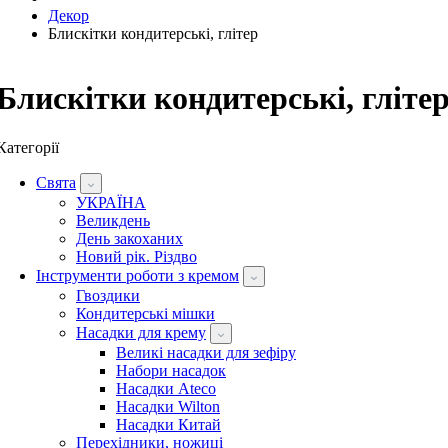
Декор
Блискітки кондитерські, глітер
Блискітки кондитерські, гліте
Категорії
Свята
УКРАЇНА
Великдень
День закоханих
Новий рік. Різдво
Інструменти роботи з кремом
Гвоздики
Кондитерські мішки
Насадки для крему
Великі насадки для зефіру
Набори насадок
Насадки Ateco
Насадки Wilton
Насадки Китай
Перехідники, ножиці