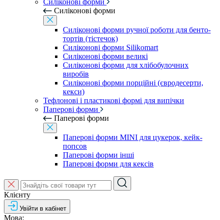
Силіконові форми
Силіконові форми
Силіконові форми ручної роботи для бенто-
тортів (тістечок)
Силіконові форми Silikomart
Силіконові форми великі
Силіконові форми для хлібобулочних
виробів
Силіконові форми порційні (євродесерти,
кекси)
Тефлонові і пластикові формі для випічки
Паперові форми
Паперові форми
Паперові форми MINI для цукерок, кейк-
попсов
Паперові форми інші
Паперові форми для кексів
Клієнту
Увійти в кабінет
Мова: