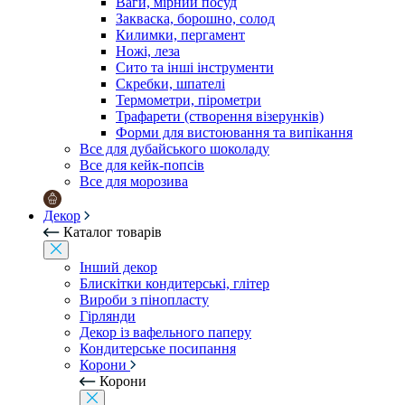
Ваги, мірний посуд
Закваска, борошно, солод
Килимки, пергамент
Ножі, леза
Сито та інші інструменти
Скребки, шпателі
Термометри, пірометри
Трафарети (створення візерунків)
Форми для вистоювання та випікання
Все для дубайського шоколаду
Все для кейк-попсів
Все для морозива
Декор
Каталог товарів
Інший декор
Блискітки кондитерські, глітер
Вироби з пінопласту
Гірлянди
Декор із вафельного паперу
Кондитерське посипання
Корони
Корони