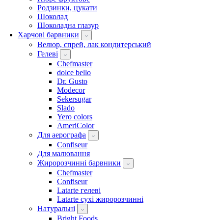
Родзинки, цукати
Шоколад
Шоколадна глазур
Харчові барвники
Велюр, спрей, лак кондитерський
Гелеві
Chefmaster
dolce bello
Dr. Gusto
Modecor
Sekersugar
Slado
Yero colors
AmeriColor
Для аерографа
Confiseur
Для малювання
Жиророзчинні барвники
Chefmaster
Confiseur
Latarte гелеві
Latarte сухі жиророзчинні
Натуральні
Bright Foods