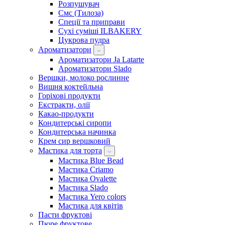
Розпушувач
Смс (Тилоза)
Спеції та приправи
Сухі суміші ILBAKERY
Цукрова пудра
Ароматизатори
Ароматизатори Ja Latarte
Ароматизатори Slado
Вершки, молоко рослинне
Вишня коктейльна
Горіхові продукти
Екстракти, олії
Какао-продукти
Кондитерські сиропи
Кондитерська начинка
Крем сир вершковий
Мастика для торта
Мастика Blue Bead
Мастика Criamo
Мастика Ovalette
Мастика Slado
Мастика Yero colors
Мастика для квітів
Пасти фруктові
Пюре фруктове