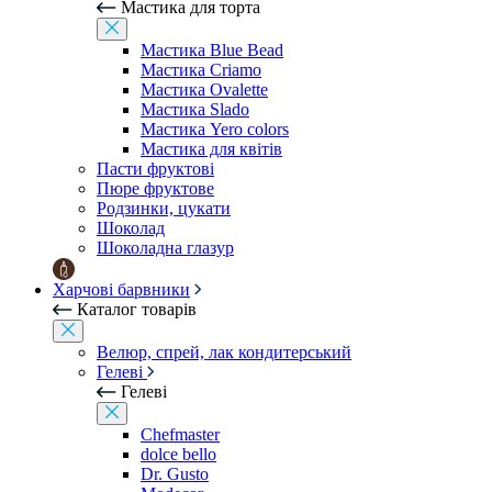
Мастика для торта
Мастика Blue Bead
Мастика Criamo
Мастика Ovalette
Мастика Slado
Мастика Yero colors
Мастика для квітів
Пасти фруктові
Пюре фруктове
Родзинки, цукати
Шоколад
Шоколадна глазур
Харчові барвники
Каталог товарів
Велюр, спрей, лак кондитерський
Гелеві
Гелеві
Chefmaster
dolce bello
Dr. Gusto