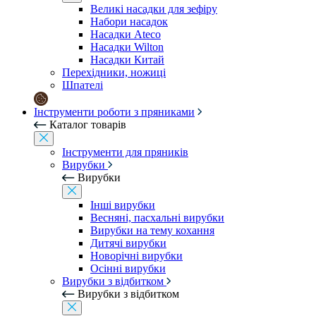
Великі насадки для зефіру
Набори насадок
Насадки Ateco
Насадки Wilton
Насадки Китай
Перехідники, ножиці
Шпателі
Інструменти роботи з пряниками
Каталог товарів
Інструменти для пряників
Вирубки
Вирубки
Інші вирубки
Весняні, пасхальні вирубки
Вирубки на тему кохання
Дитячі вирубки
Новорічні вирубки
Осінні вирубки
Вирубки з відбитком
Вирубки з відбитком