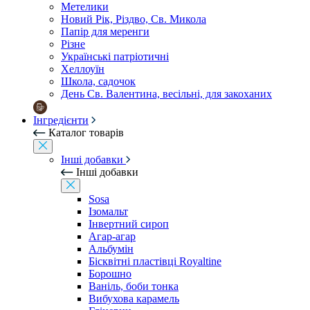
Метелики
Новий Рік, Різдво, Св. Микола
Папір для меренги
Різне
Українські патріотичні
Хеллоуїн
Школа, садочок
День Св. Валентина, весільні, для закоханих
Інгредієнти
Каталог товарів
Інші добавки
Інші добавки
Sosa
Ізомальт
Інвертний сироп
Агар-агар
Альбумін
Бісквітні пластівці Royaltine
Борошно
Ваніль, боби тонка
Вибухова карамель