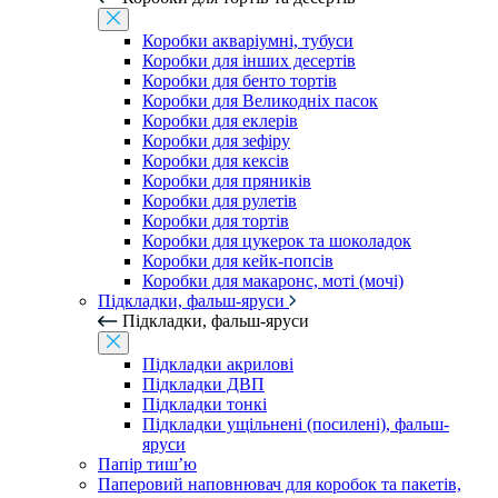
Коробки акваріумні, тубуси
Коробки для інших десертів
Коробки для бенто тортів
Коробки для Великодніх пасок
Коробки для еклерів
Коробки для зефіру
Коробки для кексів
Коробки для пряників
Коробки для рулетів
Коробки для тортів
Коробки для цукерок та шоколадок
Коробки для кейк-попсів
Коробки для макаронс, моті (мочі)
Підкладки, фальш-яруси
Підкладки, фальш-яруси
Підкладки акрилові
Підкладки ДВП
Підкладки тонкі
Підкладки ущільнені (посилені), фальш-
яруси
Папір тиш’ю
Паперовий наповнювач для коробок та пакетів,