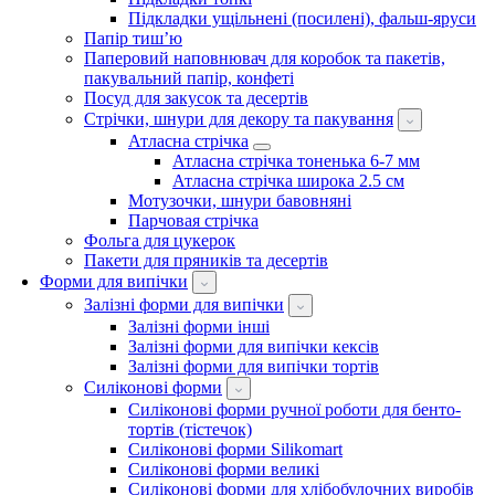
Підкладки ущільнені (посилені), фальш-яруси
Папір тиш’ю
Паперовий наповнювач для коробок та пакетів,
пакувальний папір, конфеті
Посуд для закусок та десертів
Стрічки, шнури для декору та пакування
Атласна стрічка
Атласна стрічка тоненька 6-7 мм
Атласна стрічка широка 2.5 см
Мотузочки, шнури бавовняні
Парчовая стрічка
Фольга для цукерок
Пакети для пряників та десертів
Форми для випічки
Залізні форми для випічки
Залізні форми інші
Залізні форми для випічки кексів
Залізні форми для випічки тортів
Силіконові форми
Силіконові форми ручної роботи для бенто-
тортів (тістечок)
Силіконові форми Silikomart
Силіконові форми великі
Силіконові форми для хлібобулочних виробів