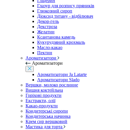
Гліцерин
Глазур для розпису пряників
Глюкозний сироп
Діоксид титану - відбілювач
Декор-гель
Декстроза
Желатин
Ксантанова камедь
Кукурудзяний крохмаль
Масло-какао
Пектин
Ароматизатори
Ароматизатори
Ароматизатори Ja Latarte
Ароматизатори Slado
Вершки, молоко рослинне
Вишня коктейльна
Горіхові продукти
Екстракти, олії
Какао-продукти
Кондитерські сиропи
Кондитерська начинка
Крем сир вершковий
Мастика для торта