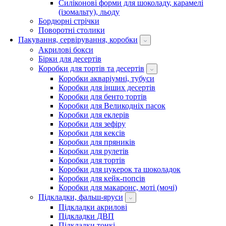
Силіконові форми для шоколаду, карамелі
(ізомальту), льоду
Бордюрні стрічки
Поворотні столики
Пакування, сервірування, коробки
Акрилові бокси
Бірки для десертів
Коробки для тортів та десертів
Коробки акваріумні, тубуси
Коробки для інших десертів
Коробки для бенто тортів
Коробки для Великодніх пасок
Коробки для еклерів
Коробки для зефіру
Коробки для кексів
Коробки для пряників
Коробки для рулетів
Коробки для тортів
Коробки для цукерок та шоколадок
Коробки для кейк-попсів
Коробки для макаронс, моті (мочі)
Підкладки, фальш-яруси
Підкладки акрилові
Підкладки ДВП
Підкладки тонкі