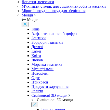
Лопатки, пензлики
М'які мати,столик для сушіння виробів із мастики
Мірний посуд та посуд для зберігання
Молди
Молди
Інше
Алфавіти, написи й цифри
Бантики
Бордюри і завитки
Дитячі
Камеї
Квіти
Любов
Морська тематика
Мультфільми
Новорічні
Одяг
Прикраси
Продукти харчування
Релігія
Силіконові 3D молди
Силіконові 3D молди
Інші 3д молди