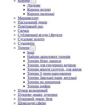
Корони
Діадеми
Корони великі
Корони маленькі
Маршмеллоу
Пасхальний декор
Повітряний рис
Свічки
Сублімовані ягоди і фрукти
Сусальне золото
Сухоцвіти
Топери
Інші
Набори акрилових топерів
Топери бічні, написи
Топери для гендерних вечірок
Топери жіночі силуети, для жінок
Топери З днем ​​народження
Топери Закохані пари, весільні
Топери на хрещення
Топери цифри
Цукор кольоровий
Цукрове драже, цукерки
Цукровий декор, безе
Шоколадні сфери