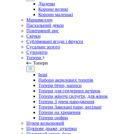
Діадеми
Корони великі
Корони маленькі
Маршмеллоу
Пасхальний декор
Повітряний рис
Свічки
Сублімовані ягоди і фрукти
Сусальне золото
Сухоцвіти
Топери
Топери
Інші
Набори акрилових топерів
Топери бічні, написи
Топери для гендерних вечірок
Топери жіночі силуети, для жінок
Топери З днем ​​народження
Топери Закохані пари, весільні
Топери на хрещення
Топери цифри
Цукор кольоровий
Цукрове драже, цукерки
Цукровий декор, безе