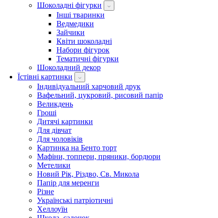
Шоколадні фігурки
Інші тваринки
Ведмедики
Зайчики
Квіти шоколадні
Набори фігурок
Тематичні фігурки
Шоколадний декор
Їстівні картинки
Індивідуальний харчовий друк
Вафельний, цукровий, рисовий папір
Великдень
Гроші
Дитячі картинки
Для дівчат
Для чоловіків
Картинка на Бенто торт
Мафіни, топпери, пряники, бордюри
Метелики
Новий Рік, Різдво, Св. Микола
Папір для меренги
Різне
Українські патріотичні
Хеллоуїн
Школа, садочок