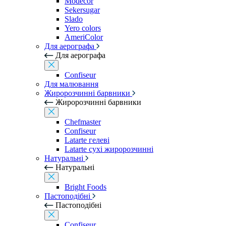
Modecor
Sekersugar
Slado
Yero colors
AmeriColor
Для аерографа
Для аерографа
Confiseur
Для малювання
Жиророзчинні барвники
Жиророзчинні барвники
Chefmaster
Confiseur
Latarte гелеві
Latarte сухі жиророзчинні
Натуральні
Натуральні
Bright Foods
Пастоподібні
Пастоподібні
Confiseur