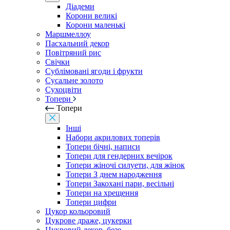
Діадеми
Корони великі
Корони маленькі
Маршмеллоу
Пасхальний декор
Повітряний рис
Свічки
Сублімовані ягоди і фрукти
Сусальне золото
Сухоцвіти
Топери
Топери
Інші
Набори акрилових топерів
Топери бічні, написи
Топери для гендерних вечірок
Топери жіночі силуети, для жінок
Топери З днем ​​народження
Топери Закохані пари, весільні
Топери на хрещення
Топери цифри
Цукор кольоровий
Цукрове драже, цукерки
Цукровий декор, безе