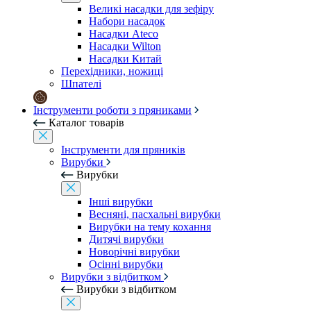
Великі насадки для зефіру
Набори насадок
Насадки Ateco
Насадки Wilton
Насадки Китай
Перехідники, ножиці
Шпателі
Інструменти роботи з пряниками
Каталог товарів
Інструменти для пряників
Вирубки
Вирубки
Інші вирубки
Весняні, пасхальні вирубки
Вирубки на тему кохання
Дитячі вирубки
Новорічні вирубки
Осінні вирубки
Вирубки з відбитком
Вирубки з відбитком