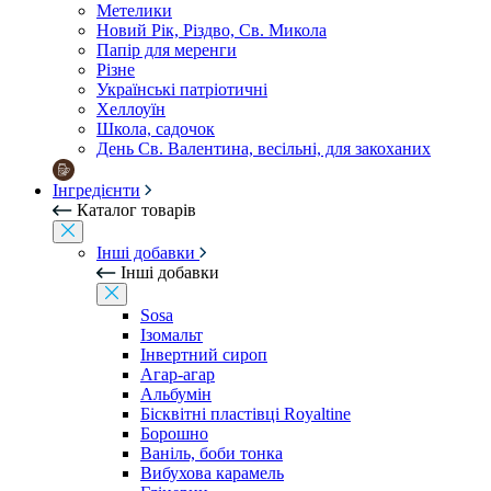
Метелики
Новий Рік, Різдво, Св. Микола
Папір для меренги
Різне
Українські патріотичні
Хеллоуїн
Школа, садочок
День Св. Валентина, весільні, для закоханих
Інгредієнти
Каталог товарів
Інші добавки
Інші добавки
Sosa
Ізомальт
Інвертний сироп
Агар-агар
Альбумін
Бісквітні пластівці Royaltine
Борошно
Ваніль, боби тонка
Вибухова карамель