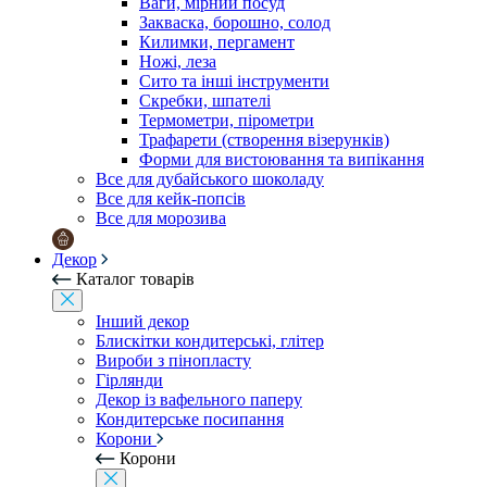
Ваги, мірний посуд
Закваска, борошно, солод
Килимки, пергамент
Ножі, леза
Сито та інші інструменти
Скребки, шпателі
Термометри, пірометри
Трафарети (створення візерунків)
Форми для вистоювання та випікання
Все для дубайського шоколаду
Все для кейк-попсів
Все для морозива
Декор
Каталог товарів
Інший декор
Блискітки кондитерські, глітер
Вироби з пінопласту
Гірлянди
Декор із вафельного паперу
Кондитерське посипання
Корони
Корони