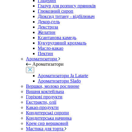
Гліцерин
Глазур для розпису пряників
Глюкозний сироп
Діоксид титану - відбілювач
Декор-гель
Декстроза
Желатин
Ксантанова камедь
Кукурудзяний крохмаль
Масло-какао
Пектин
Ароматизатори
Ароматизатори
Ароматизатори Ja Latarte
Ароматизатори Slado
Вершки, молоко рослинне
Вишня коктейльна
Горіхові продукти
Екстракти, олії
Какао-продукти
Кондитерські сиропи
Кондитерська начинка
Крем сир вершковий
Мастика для торта