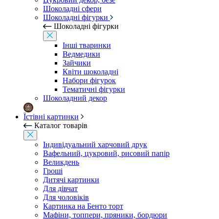
Шоколадні сфери
Шоколадні фігурки
Шоколадні фігурки
Інші тваринки
Ведмедики
Зайчики
Квіти шоколадні
Набори фігурок
Тематичні фігурки
Шоколадний декор
Їстівні картинки
Каталог товарів
Індивідуальний харчовий друк
Вафельний, цукровий, рисовий папір
Великдень
Гроші
Дитячі картинки
Для дівчат
Для чоловіків
Картинка на Бенто торт
Мафіни, топпери, пряники, бордюри