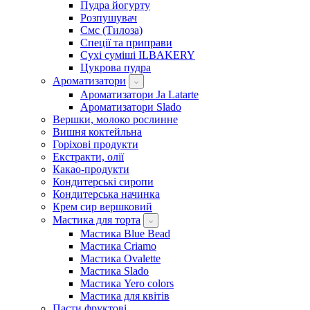
Пудра йогурту
Розпушувач
Смс (Тилоза)
Спеції та приправи
Сухі суміші ILBAKERY
Цукрова пудра
Ароматизатори
Ароматизатори Ja Latarte
Ароматизатори Slado
Вершки, молоко рослинне
Вишня коктейльна
Горіхові продукти
Екстракти, олії
Какао-продукти
Кондитерські сиропи
Кондитерська начинка
Крем сир вершковий
Мастика для торта
Мастика Blue Bead
Мастика Criamo
Мастика Ovalette
Мастика Slado
Мастика Yero colors
Мастика для квітів
Пасти фруктові