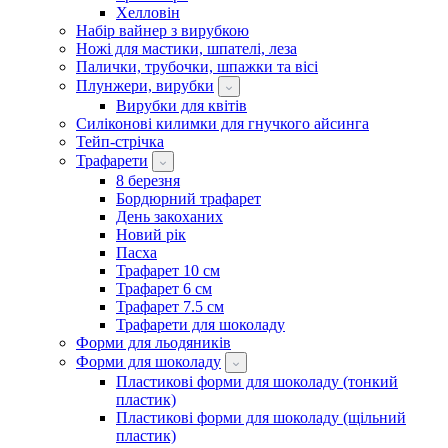
Хелловін
Набір вайнер з вирубкою
Ножі для мастики, шпателі, леза
Палички, трубочки, шпажки та вісі
Плунжери, вирубки
Вирубки для квітів
Силіконові килимки для гнучкого айсинга
Тейп-стрічка
Трафарети
8 березня
Бордюрний трафарет
День закоханих
Новий рік
Пасха
Трафарет 10 см
Трафарет 6 см
Трафарет 7.5 см
Трафарети для шоколаду
Форми для льодяників
Форми для шоколаду
Пластикові форми для шоколаду (тонкий
пластик)
Пластикові форми для шоколаду (щільний
пластик)