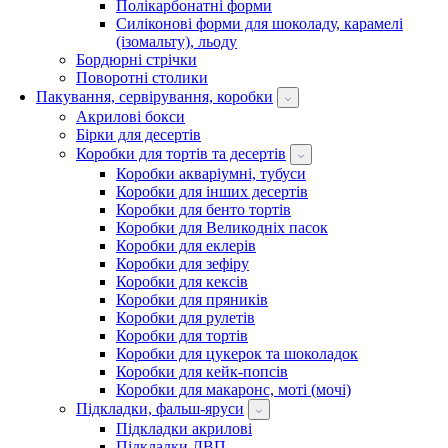
Полікарбонатні форми
Силіконові форми для шоколаду, карамелі
(ізомальту), льоду
Бордюрні стрічки
Поворотні столики
Пакування, сервірування, коробки
Акрилові бокси
Бірки для десертів
Коробки для тортів та десертів
Коробки акваріумні, тубуси
Коробки для інших десертів
Коробки для бенто тортів
Коробки для Великодніх пасок
Коробки для еклерів
Коробки для зефіру
Коробки для кексів
Коробки для пряників
Коробки для рулетів
Коробки для тортів
Коробки для цукерок та шоколадок
Коробки для кейк-попсів
Коробки для макаронс, моті (мочі)
Підкладки, фальш-яруси
Підкладки акрилові
Підкладки ДВП