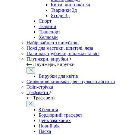
Квіти, листочки 3д
Тваринки 3д
Ягоди 3д
Спорт
Тварини
Транспорт
Хелловін
Набір вайнер з вирубкою
Ножі для мастики, шпателі, леза
Палички, трубочки, шпажки та вісі
Плунжери, вирубки
Плунжери, вирубки
Вирубки для квітів
Силіконові килимки для гнучкого айсинга
Тейп-стрічка
Трафарети
Трафарети
8 березня
Бордюрний трафарет
День закоханих
Новий рік
Пасха