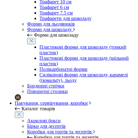
Трафарет 10 см
Трафарет 6 см
Трафарет 7.5 см
Трафарети для шоколаду
Форми для льодяників
Форми для шоколаду
Форми для шоколаду
Пластикові форми для шоколаду (тонкий
пластик)
Пластикові форми для шоколаду (щільний
пластик)
Полікарбонатні форми
Силіконові форми для шоколаду, карамелі
(ізомальту), льоду
Бордюрні стрічки
Поворотні столики
Пакування, сервірування, коробки
Каталог товарів
Акрилові бокси
Бірки для десертів
Коробки для тортів та десертів
Коробки для тортів та десертів