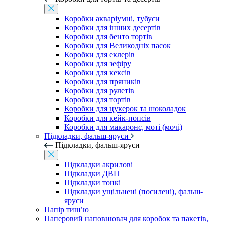
Коробки акваріумні, тубуси
Коробки для інших десертів
Коробки для бенто тортів
Коробки для Великодніх пасок
Коробки для еклерів
Коробки для зефіру
Коробки для кексів
Коробки для пряників
Коробки для рулетів
Коробки для тортів
Коробки для цукерок та шоколадок
Коробки для кейк-попсів
Коробки для макаронс, моті (мочі)
Підкладки, фальш-яруси
Підкладки, фальш-яруси
Підкладки акрилові
Підкладки ДВП
Підкладки тонкі
Підкладки ущільнені (посилені), фальш-
яруси
Папір тиш’ю
Паперовий наповнювач для коробок та пакетів,