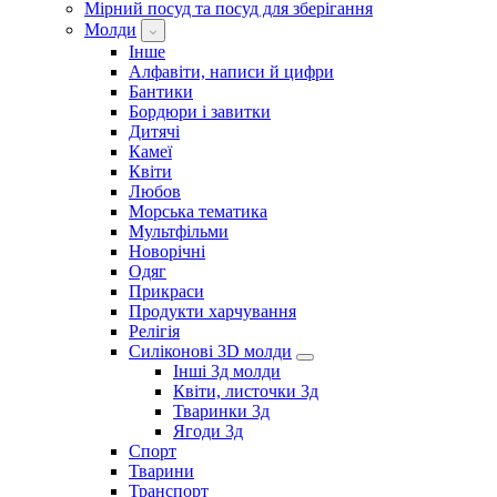
Мірний посуд та посуд для зберігання
Молди
Інше
Алфавіти, написи й цифри
Бантики
Бордюри і завитки
Дитячі
Камеї
Квіти
Любов
Морська тематика
Мультфільми
Новорічні
Одяг
Прикраси
Продукти харчування
Релігія
Силіконові 3D молди
Інші 3д молди
Квіти, листочки 3д
Тваринки 3д
Ягоди 3д
Спорт
Тварини
Транспорт