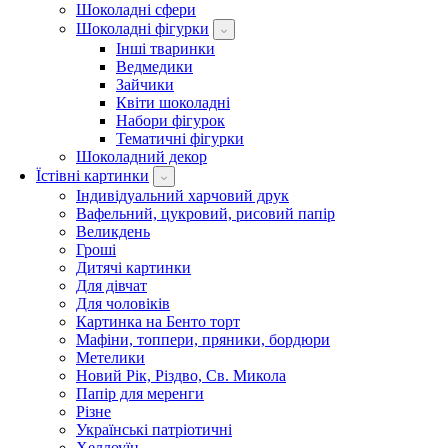
Шоколадні сфери
Шоколадні фігурки
Інші тваринки
Ведмедики
Зайчики
Квіти шоколадні
Набори фігурок
Тематичні фігурки
Шоколадний декор
Їстівні картинки
Індивідуальний харчовий друк
Вафельний, цукровий, рисовий папір
Великдень
Гроші
Дитячі картинки
Для дівчат
Для чоловіків
Картинка на Бенто торт
Мафіни, топпери, пряники, бордюри
Метелики
Новий Рік, Різдво, Св. Микола
Папір для меренги
Різне
Українські патріотичні
Хеллоуїн