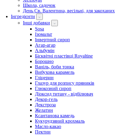
Школа, садочок
День Св. Валентина, весільні, для закоханих
Інгредієнти
Інші добавки
Sosa
Ізомальт
Інвертний сироп
Агар-агар
Альбумін
Бісквітні пластівці Royaltine
Борошно
Ваніль, боби тонка
Вибухова карамель
Гліцерин
Глазур для розпису пряників
Глюкозний сироп
Діоксид титану - відбілювач
Декор-гель
Декстроза
Желатин
Ксантанова камедь
Кукурудзяний крохмаль
Масло-какао
Пектин