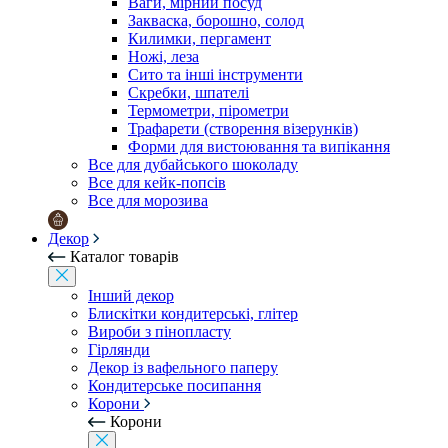
Ваги, мірний посуд
Закваска, борошно, солод
Килимки, пергамент
Ножі, леза
Сито та інші інструменти
Скребки, шпателі
Термометри, пірометри
Трафарети (створення візерунків)
Форми для вистоювання та випікання
Все для дубайського шоколаду
Все для кейк-попсів
Все для морозива
Декор
Каталог товарів
Інший декор
Блискітки кондитерські, глітер
Вироби з пінопласту
Гірлянди
Декор із вафельного паперу
Кондитерське посипання
Корони
Корони