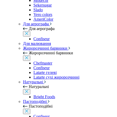
Modecor
Sekersugar
Slado
Yero colors
AmeriColor
Для аерографа
Для аерографа
Confiseur
Для малювання
Жиророзчинні барвники
Жиророзчинні барвники
Chefmaster
Confiseur
Latarte гелеві
Latarte сухі жиророзчинні
Натуральні
Натуральні
Bright Foods
Пастоподібні
Пастоподібні
Confiseur