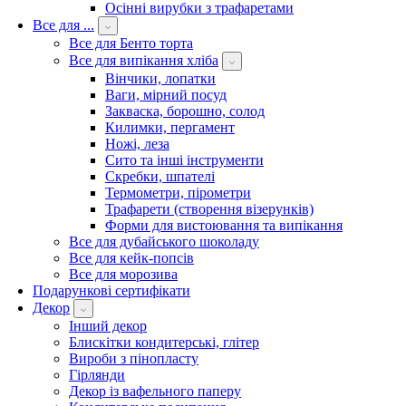
Осінні вирубки з трафаретами
Все для ...
Все для Бенто торта
Все для випікання хліба
Вінчики, лопатки
Ваги, мірний посуд
Закваска, борошно, солод
Килимки, пергамент
Ножі, леза
Сито та інші інструменти
Скребки, шпателі
Термометри, пірометри
Трафарети (створення візерунків)
Форми для вистоювання та випікання
Все для дубайського шоколаду
Все для кейк-попсів
Все для морозива
Подарункові сертифікати
Декор
Інший декор
Блискітки кондитерські, глітер
Вироби з пінопласту
Гірлянди
Декор із вафельного паперу