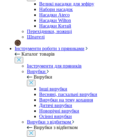
Великі насадки для зефіру
Набори насадок
Насадки Ateco
Насадки Wilton
Насадки Китай
Перехідники, ножиці
Шпателі
Інструменти роботи з пряниками
Каталог товарів
Інструменти для пряників
Вирубки
Вирубки
Інші вирубки
Весняні, пасхальні вирубки
Вирубки на тему кохання
Дитячі вирубки
Новорічні вирубки
Осінні вирубки
Вирубки з відбитком
Вирубки з відбитком