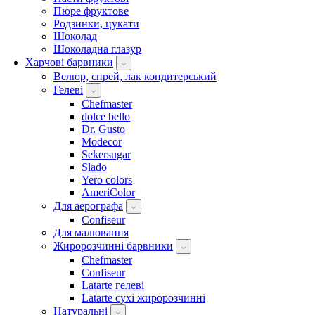
Пюре фруктове
Родзинки, цукати
Шоколад
Шоколадна глазур
Харчові барвники
Велюр, спрей, лак кондитерський
Гелеві
Chefmaster
dolce bello
Dr. Gusto
Modecor
Sekersugar
Slado
Yero colors
AmeriColor
Для аерографа
Confiseur
Для малювання
Жиророзчинні барвники
Chefmaster
Confiseur
Latarte гелеві
Latarte сухі жиророзчинні
Натуральні