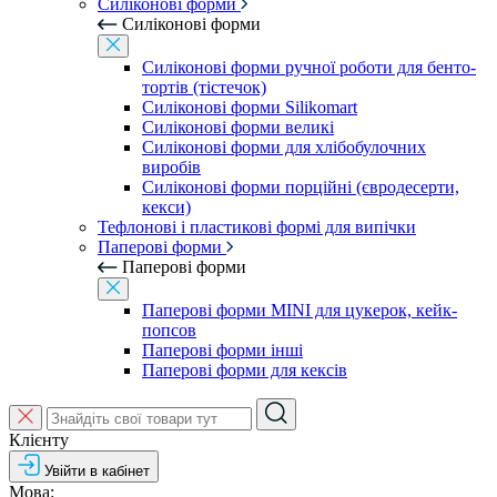
Силіконові форми
Силіконові форми
Силіконові форми ручної роботи для бенто-
тортів (тістечок)
Силіконові форми Silikomart
Силіконові форми великі
Силіконові форми для хлібобулочних
виробів
Силіконові форми порційні (євродесерти,
кекси)
Тефлонові і пластикові формі для випічки
Паперові форми
Паперові форми
Паперові форми MINI для цукерок, кейк-
попсов
Паперові форми інші
Паперові форми для кексів
Клієнту
Увійти в кабінет
Мова: