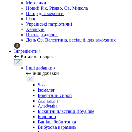
Метелики
Новий Рік, Різдво, Св. Микола
Папір для меренги
Різне
Українські патріотичні
Хеллоуїн
Школа, садочок
День Св. Валентина, весільні, для закоханих
Інгредієнти
Каталог товарів
Інші добавки
Інші добавки
Sosa
Ізомальт
Інвертний сироп
Агар-агар
Альбумін
Бісквітні пластівці Royaltine
Борошно
Ваніль, боби тонка
Вибухова карамель