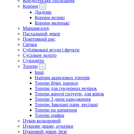
Кондитерське посипання
Корони
Діадеми
Корони великі
Корони маленькі
Маршмеллоу
Пасхальний декор
Повітряний рис
Свічки
Сублімовані ягоди і фрукти
Сусальне золото
Сухоцвіти
Топери
Інші
Набори акрилових топерів
Топери бічні, написи
Топери для гендерних вечірок
Топери жіночі силуети, для жінок
Топери З днем ​​народження
Топери Закохані пари, весільні
Топери на хрещення
Топери цифри
Цукор кольоровий
Цукрове драже, цукерки
Цукровий декор, безе