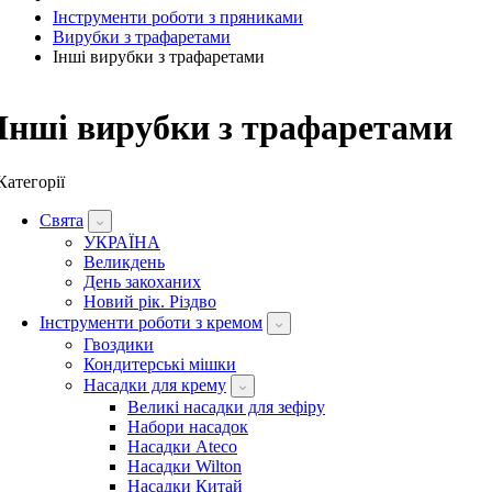
Інструменти роботи з пряниками
Вирубки з трафаретами
Інші вирубки з трафаретами
Інші вирубки з трафаретами
Категорії
Свята
УКРАЇНА
Великдень
День закоханих
Новий рік. Різдво
Інструменти роботи з кремом
Гвоздики
Кондитерські мішки
Насадки для крему
Великі насадки для зефіру
Набори насадок
Насадки Ateco
Насадки Wilton
Насадки Китай