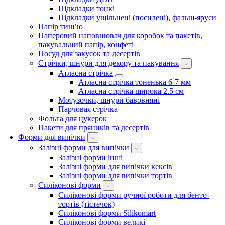
Підкладки тонкі
Підкладки ущільнені (посилені), фальш-яруси
Папір тиш’ю
Паперовий наповнювач для коробок та пакетів,
пакувальний папір, конфеті
Посуд для закусок та десертів
Стрічки, шнури для декору та пакування
Атласна стрічка
Атласна стрічка тоненька 6-7 мм
Атласна стрічка широка 2.5 см
Мотузочки, шнури бавовняні
Парчовая стрічка
Фольга для цукерок
Пакети для пряників та десертів
Форми для випічки
Залізні форми для випічки
Залізні форми інші
Залізні форми для випічки кексів
Залізні форми для випічки тортів
Силіконові форми
Силіконові форми ручної роботи для бенто-
тортів (тістечок)
Силіконові форми Silikomart
Силіконові форми великі