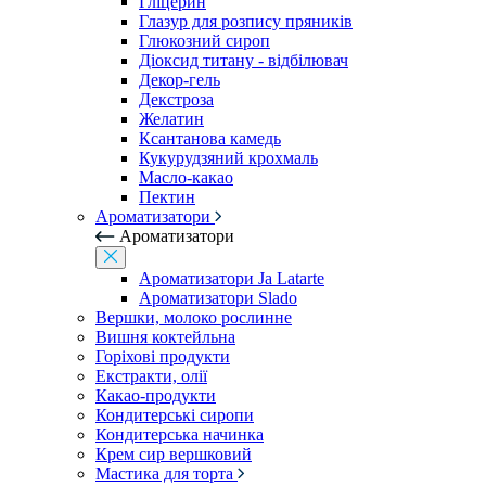
Гліцерин
Глазур для розпису пряників
Глюкозний сироп
Діоксид титану - відбілювач
Декор-гель
Декстроза
Желатин
Ксантанова камедь
Кукурудзяний крохмаль
Масло-какао
Пектин
Ароматизатори
Ароматизатори
Ароматизатори Ja Latarte
Ароматизатори Slado
Вершки, молоко рослинне
Вишня коктейльна
Горіхові продукти
Екстракти, олії
Какао-продукти
Кондитерські сиропи
Кондитерська начинка
Крем сир вершковий
Мастика для торта