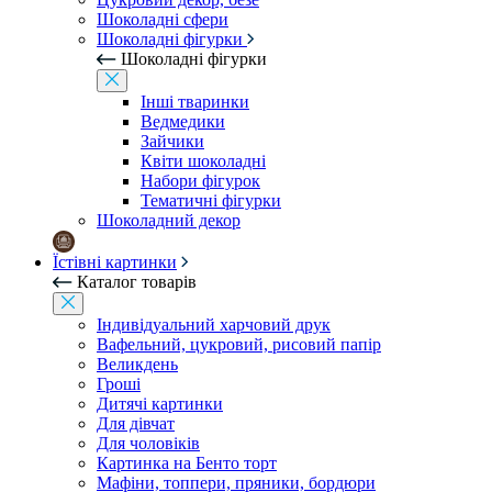
Шоколадні сфери
Шоколадні фігурки
Шоколадні фігурки
Інші тваринки
Ведмедики
Зайчики
Квіти шоколадні
Набори фігурок
Тематичні фігурки
Шоколадний декор
Їстівні картинки
Каталог товарів
Індивідуальний харчовий друк
Вафельний, цукровий, рисовий папір
Великдень
Гроші
Дитячі картинки
Для дівчат
Для чоловіків
Картинка на Бенто торт
Мафіни, топпери, пряники, бордюри