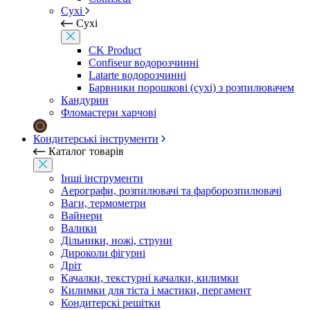
Сухі
Сухі
CK Product
Confiseur водорозчинні
Latarte водорозчинні
Барвники порошкові (сухі) з розпилювачем
Кандурин
Фломастери харчові
Кондитерські інструменти
Каталог товарів
Інші інструменти
Аерографи, розпилювачі та фарборозпилювачі
Ваги, термометри
Вайнери
Валики
Дільники, ножі, струни
Дироколи фігурні
Дріт
Качалки, текстурні качалки, килимки
Килимки для тіста і мастики, пергамент
Кондитерскі решітки