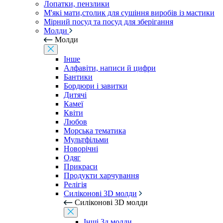
Лопатки, пензлики
М'які мати,столик для сушіння виробів із мастики
Мірний посуд та посуд для зберігання
Молди
Молди
Інше
Алфавіти, написи й цифри
Бантики
Бордюри і завитки
Дитячі
Камеї
Квіти
Любов
Морська тематика
Мультфільми
Новорічні
Одяг
Прикраси
Продукти харчування
Релігія
Силіконові 3D молди
Силіконові 3D молди
Інші 3д молди