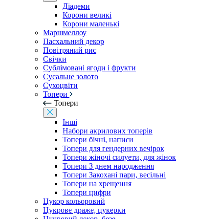
Діадеми
Корони великі
Корони маленькі
Маршмеллоу
Пасхальний декор
Повітряний рис
Свічки
Сублімовані ягоди і фрукти
Сусальне золото
Сухоцвіти
Топери
Топери
Інші
Набори акрилових топерів
Топери бічні, написи
Топери для гендерних вечірок
Топери жіночі силуети, для жінок
Топери З днем ​​народження
Топери Закохані пари, весільні
Топери на хрещення
Топери цифри
Цукор кольоровий
Цукрове драже, цукерки
Цукровий декор, безе