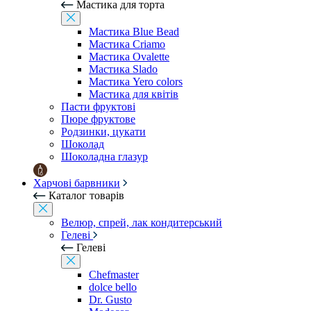
Мастика для торта
Мастика Blue Bead
Мастика Criamo
Мастика Ovalette
Мастика Slado
Мастика Yero colors
Мастика для квітів
Пасти фруктові
Пюре фруктове
Родзинки, цукати
Шоколад
Шоколадна глазур
Харчові барвники
Каталог товарів
Велюр, спрей, лак кондитерський
Гелеві
Гелеві
Chefmaster
dolce bello
Dr. Gusto