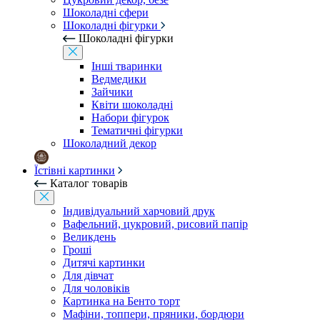
Шоколадні сфери
Шоколадні фігурки
Шоколадні фігурки
Інші тваринки
Ведмедики
Зайчики
Квіти шоколадні
Набори фігурок
Тематичні фігурки
Шоколадний декор
Їстівні картинки
Каталог товарів
Індивідуальний харчовий друк
Вафельний, цукровий, рисовий папір
Великдень
Гроші
Дитячі картинки
Для дівчат
Для чоловіків
Картинка на Бенто торт
Мафіни, топпери, пряники, бордюри