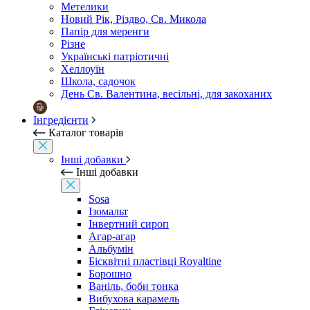
Метелики
Новий Рік, Різдво, Св. Микола
Папір для меренги
Різне
Українські патріотичні
Хеллоуїн
Школа, садочок
День Св. Валентина, весільні, для закоханих
Інгредієнти
Каталог товарів
Інші добавки
Інші добавки
Sosa
Ізомальт
Інвертний сироп
Агар-агар
Альбумін
Бісквітні пластівці Royaltine
Борошно
Ваніль, боби тонка
Вибухова карамель