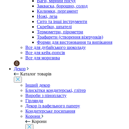
Ваги, мірний посуд
Закваска, борошно, солод
Килимки, пергамент
Ножі, леза
Сито та інші інструменти
Скребки, шпателі
Термометри, пірометри
Трафарети (створення візерунків)
Форми для вистоювання та випікання
Все для дубайського шоколаду
Все для кейк-попсів
Все для морозива
Декор
Каталог товарів
Інший декор
Блискітки кондитерські, глітер
Вироби з пінопласту
Гірлянди
Декор із вафельного паперу
Кондитерське посипання
Корони
Корони