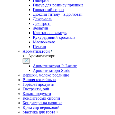
Гліцерин
Глазур для розпису пряників
Глюкозний сироп
Діоксид титану - відбілювач
Декор-гель
Декстроза
Желатин
Ксантанова камедь
Кукурудзяний крохмаль
Масло-какао
Пектин
Ароматизатори
Ароматизатори
Ароматизатори Ja Latarte
Ароматизатори Slado
Вершки, молоко рослинне
Вишня коктейльна
Горіхові продукти
Екстракти, олії
Какао-продукти
Кондитерські сиропи
Кондитерська начинка
Крем сир вершковий
Мастика для торта