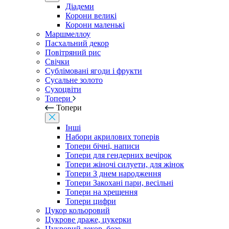
Діадеми
Корони великі
Корони маленькі
Маршмеллоу
Пасхальний декор
Повітряний рис
Свічки
Сублімовані ягоди і фрукти
Сусальне золото
Сухоцвіти
Топери
Топери
Інші
Набори акрилових топерів
Топери бічні, написи
Топери для гендерних вечірок
Топери жіночі силуети, для жінок
Топери З днем ​​народження
Топери Закохані пари, весільні
Топери на хрещення
Топери цифри
Цукор кольоровий
Цукрове драже, цукерки
Цукровий декор, безе