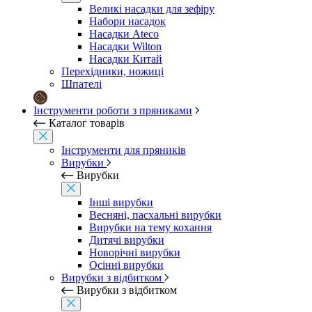
Великі насадки для зефіру
Набори насадок
Насадки Ateco
Насадки Wilton
Насадки Китай
Перехідники, ножиці
Шпателі
Інструменти роботи з пряниками
Каталог товарів
Інструменти для пряників
Вирубки
Вирубки
Інші вирубки
Весняні, пасхальні вирубки
Вирубки на тему кохання
Дитячі вирубки
Новорічні вирубки
Осінні вирубки
Вирубки з відбитком
Вирубки з відбитком