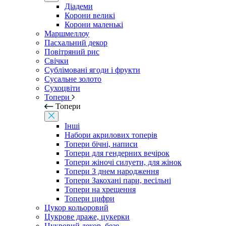
Діадеми
Корони великі
Корони маленькі
Маршмеллоу
Пасхальний декор
Повітряний рис
Свічки
Сублімовані ягоди і фрукти
Сусальне золото
Сухоцвіти
Топери
Топери
Інші
Набори акрилових топерів
Топери бічні, написи
Топери для гендерних вечірок
Топери жіночі силуети, для жінок
Топери З днем ​​народження
Топери Закохані пари, весільні
Топери на хрещення
Топери цифри
Цукор кольоровий
Цукрове драже, цукерки
Цукровий декор, безе