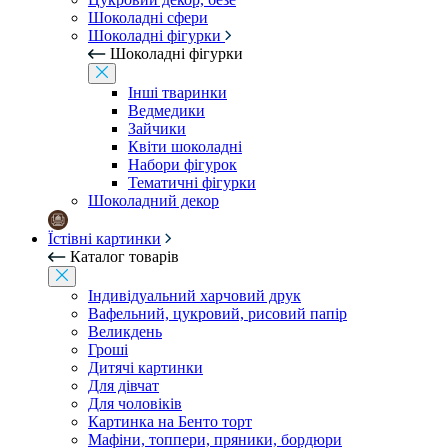
Шоколадні сфери
Шоколадні фігурки
Шоколадні фігурки
Інші тваринки
Ведмедики
Зайчики
Квіти шоколадні
Набори фігурок
Тематичні фігурки
Шоколадний декор
Їстівні картинки
Каталог товарів
Індивідуальний харчовий друк
Вафельний, цукровий, рисовий папір
Великдень
Гроші
Дитячі картинки
Для дівчат
Для чоловіків
Картинка на Бенто торт
Мафіни, топпери, пряники, бордюри