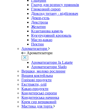
Гліцерин
Глазур для розпису пряників
Глюкозний сироп
Діоксид титану - відбілювач
Декор-гель
Декстроза
Желатин
Ксантанова камедь
Кукурудзяний крохмаль
Масло-какао
Пектин
Ароматизатори
Ароматизатори
Ароматизатори Ja Latarte
Ароматизатори Slado
Вершки, молоко рослинне
Вишня коктейльна
Горіхові продукти
Екстракти, олії
Какао-продукти
Кондитерські сиропи
Кондитерська начинка
Крем сир вершковий
Мастика для торта