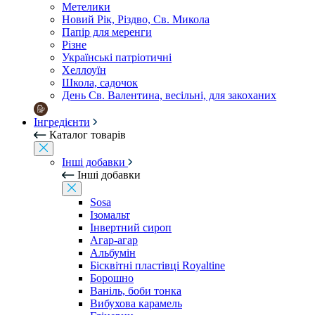
Метелики
Новий Рік, Різдво, Св. Микола
Папір для меренги
Різне
Українські патріотичні
Хеллоуїн
Школа, садочок
День Св. Валентина, весільні, для закоханих
Інгредієнти
Каталог товарів
Інші добавки
Інші добавки
Sosa
Ізомальт
Інвертний сироп
Агар-агар
Альбумін
Бісквітні пластівці Royaltine
Борошно
Ваніль, боби тонка
Вибухова карамель