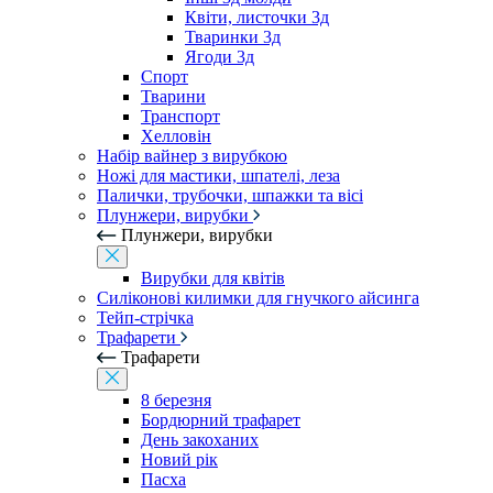
Квіти, листочки 3д
Тваринки 3д
Ягоди 3д
Спорт
Тварини
Транспорт
Хелловін
Набір вайнер з вирубкою
Ножі для мастики, шпателі, леза
Палички, трубочки, шпажки та вісі
Плунжери, вирубки
Плунжери, вирубки
Вирубки для квітів
Силіконові килимки для гнучкого айсинга
Тейп-стрічка
Трафарети
Трафарети
8 березня
Бордюрний трафарет
День закоханих
Новий рік
Пасха