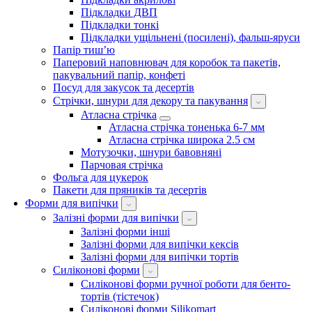
Підкладки ДВП
Підкладки тонкі
Підкладки ущільнені (посилені), фальш-яруси
Папір тиш’ю
Паперовий наповнювач для коробок та пакетів,
пакувальний папір, конфеті
Посуд для закусок та десертів
Стрічки, шнури для декору та пакування
Атласна стрічка
Атласна стрічка тоненька 6-7 мм
Атласна стрічка широка 2.5 см
Мотузочки, шнури бавовняні
Парчовая стрічка
Фольга для цукерок
Пакети для пряників та десертів
Форми для випічки
Залізні форми для випічки
Залізні форми інші
Залізні форми для випічки кексів
Залізні форми для випічки тортів
Силіконові форми
Силіконові форми ручної роботи для бенто-
тортів (тістечок)
Силіконові форми Silikomart