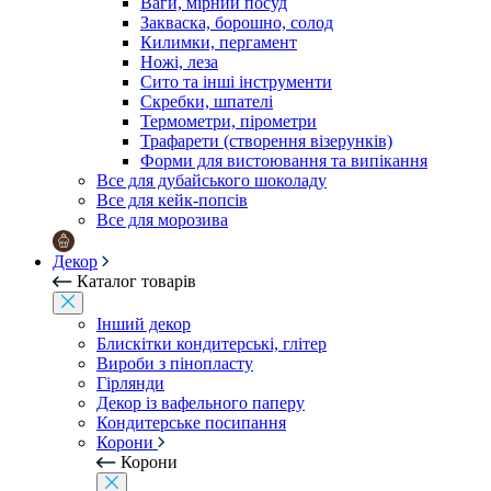
Ваги, мірний посуд
Закваска, борошно, солод
Килимки, пергамент
Ножі, леза
Сито та інші інструменти
Скребки, шпателі
Термометри, пірометри
Трафарети (створення візерунків)
Форми для вистоювання та випікання
Все для дубайського шоколаду
Все для кейк-попсів
Все для морозива
Декор
Каталог товарів
Інший декор
Блискітки кондитерські, глітер
Вироби з пінопласту
Гірлянди
Декор із вафельного паперу
Кондитерське посипання
Корони
Корони