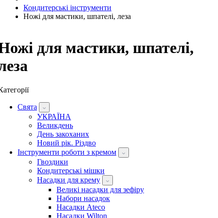
Кондитерські інструменти
Ножі для мастики, шпателі, леза
Ножі для мастики, шпателі,
леза
Категорії
Свята
УКРАЇНА
Великдень
День закоханих
Новий рік. Різдво
Інструменти роботи з кремом
Гвоздики
Кондитерські мішки
Насадки для крему
Великі насадки для зефіру
Набори насадок
Насадки Ateco
Насадки Wilton