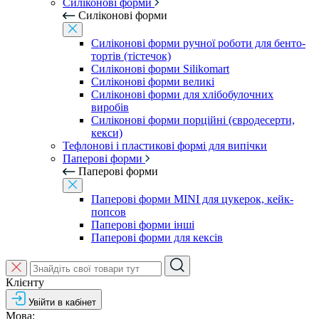
Силіконові форми
Силіконові форми
Силіконові форми ручної роботи для бенто-
тортів (тістечок)
Силіконові форми Silikomart
Силіконові форми великі
Силіконові форми для хлібобулочних
виробів
Силіконові форми порційні (євродесерти,
кекси)
Тефлонові і пластикові формі для випічки
Паперові форми
Паперові форми
Паперові форми MINI для цукерок, кейк-
попсов
Паперові форми інші
Паперові форми для кексів
Клієнту
Увійти в кабінет
Мова: