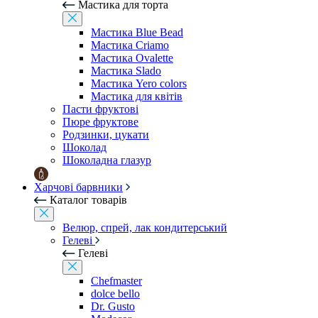
Мастика для торта
Мастика Blue Bead
Мастика Criamo
Мастика Ovalette
Мастика Slado
Мастика Yero colors
Мастика для квітів
Пасти фруктові
Пюре фруктове
Родзинки, цукати
Шоколад
Шоколадна глазур
Харчові барвники
Каталог товарів
Велюр, спрей, лак кондитерський
Гелеві
Гелеві
Chefmaster
dolce bello
Dr. Gusto