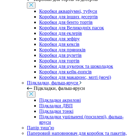
Коробки акваріумні, тубуси
Коробки для інших десертів
Коробки для бенто тортів
Коробки для Великодніх пасок
Коробки для еклерів
Коробки для зефіру
Коробки для кексів
Коробки для пряників
Коробки для рулетів
Коробки для тортів
Коробки для цукерок та шоколадок
Коробки для кейк-попсів
Коробки для макаронс, моті (мочі)
Підкладки, фальш-яруси
Підкладки, фальш-яруси
Підкладки акрилові
Підкладки ДВП
Підкладки тонкі
Підкладки ущільнені (посилені), фальш-
яруси
Папір тиш’ю
Паперовий наповнювач для коробок та пакетів,