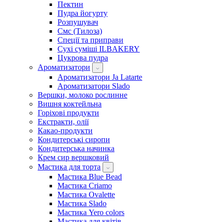
Пектин
Пудра йогурту
Розпушувач
Смс (Тилоза)
Спеції та приправи
Сухі суміші ILBAKERY
Цукрова пудра
Ароматизатори
Ароматизатори Ja Latarte
Ароматизатори Slado
Вершки, молоко рослинне
Вишня коктейльна
Горіхові продукти
Екстракти, олії
Какао-продукти
Кондитерські сиропи
Кондитерська начинка
Крем сир вершковий
Мастика для торта
Мастика Blue Bead
Мастика Criamo
Мастика Ovalette
Мастика Slado
Мастика Yero colors
Мастика для квітів