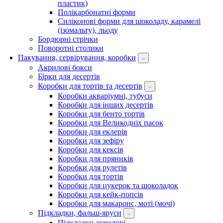
пластик)
Полікарбонатні форми
Силіконові форми для шоколаду, карамелі
(ізомальту), льоду
Бордюрні стрічки
Поворотні столики
Пакування, сервірування, коробки
Акрилові бокси
Бірки для десертів
Коробки для тортів та десертів
Коробки акваріумні, тубуси
Коробки для інших десертів
Коробки для бенто тортів
Коробки для Великодніх пасок
Коробки для еклерів
Коробки для зефіру
Коробки для кексів
Коробки для пряників
Коробки для рулетів
Коробки для тортів
Коробки для цукерок та шоколадок
Коробки для кейк-попсів
Коробки для макаронс, моті (мочі)
Підкладки, фальш-яруси
Підкладки акрилові