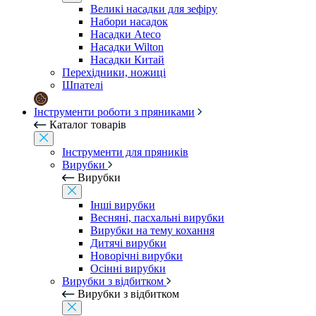
Великі насадки для зефіру
Набори насадок
Насадки Ateco
Насадки Wilton
Насадки Китай
Перехідники, ножиці
Шпателі
Інструменти роботи з пряниками
Каталог товарів
Інструменти для пряників
Вирубки
Вирубки
Інші вирубки
Весняні, пасхальні вирубки
Вирубки на тему кохання
Дитячі вирубки
Новорічні вирубки
Осінні вирубки
Вирубки з відбитком
Вирубки з відбитком