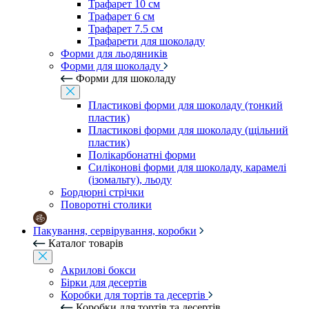
Трафарет 10 см
Трафарет 6 см
Трафарет 7.5 см
Трафарети для шоколаду
Форми для льодяників
Форми для шоколаду
Форми для шоколаду
Пластикові форми для шоколаду (тонкий
пластик)
Пластикові форми для шоколаду (щільний
пластик)
Полікарбонатні форми
Силіконові форми для шоколаду, карамелі
(ізомальту), льоду
Бордюрні стрічки
Поворотні столики
Пакування, сервірування, коробки
Каталог товарів
Акрилові бокси
Бірки для десертів
Коробки для тортів та десертів
Коробки для тортів та десертів