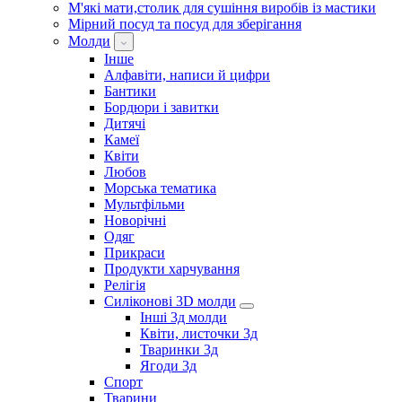
М'які мати,столик для сушіння виробів із мастики
Мірний посуд та посуд для зберігання
Молди
Інше
Алфавіти, написи й цифри
Бантики
Бордюри і завитки
Дитячі
Камеї
Квіти
Любов
Морська тематика
Мультфільми
Новорічні
Одяг
Прикраси
Продукти харчування
Релігія
Силіконові 3D молди
Інші 3д молди
Квіти, листочки 3д
Тваринки 3д
Ягоди 3д
Спорт
Тварини