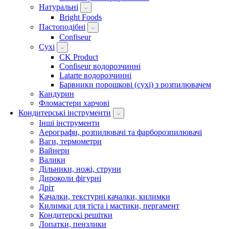
Натуральні
Bright Foods
Пастоподібні
Confiseur
Сухі
CK Product
Confiseur водорозчинні
Latarte водорозчинні
Барвники порошкові (сухі) з розпилювачем
Кандурин
Фломастери харчові
Кондитерські інструменти
Інші інструменти
Аерографи, розпилювачі та фарборозпилювачі
Ваги, термометри
Вайнери
Валики
Дільники, ножі, струни
Дироколи фігурні
Дріт
Качалки, текстурні качалки, килимки
Килимки для тіста і мастики, пергамент
Кондитерскі решітки
Лопатки, пензлики