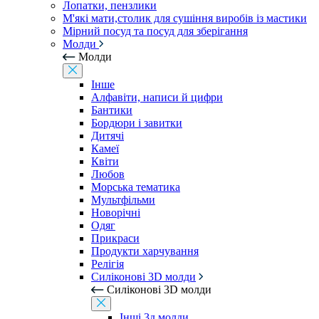
Лопатки, пензлики
М'які мати,столик для сушіння виробів із мастики
Мірний посуд та посуд для зберігання
Молди
Молди
Інше
Алфавіти, написи й цифри
Бантики
Бордюри і завитки
Дитячі
Камеї
Квіти
Любов
Морська тематика
Мультфільми
Новорічні
Одяг
Прикраси
Продукти харчування
Релігія
Силіконові 3D молди
Силіконові 3D молди
Інші 3д молди