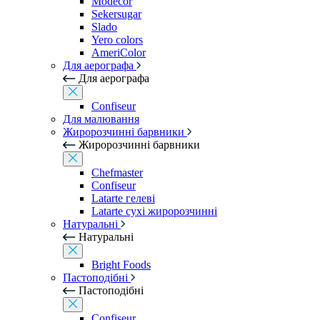
Modecor
Sekersugar
Slado
Yero colors
AmeriColor
Для аерографа
Для аерографа
Confiseur
Для малювання
Жиророзчинні барвники
Жиророзчинні барвники
Chefmaster
Confiseur
Latarte гелеві
Latarte сухі жиророзчинні
Натуральні
Натуральні
Bright Foods
Пастоподібні
Пастоподібні
Confiseur