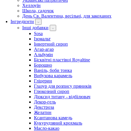
Українські патріотичні
Хеллоуїн
Школа, садочок
День Св. Валентина, весільні, для закоханих
Інгредієнти
Інші добавки
Sosa
Ізомальт
Інвертний сироп
Агар-агар
Альбумін
Бісквітні пластівці Royaltine
Борошно
Ваніль, боби тонка
Вибухова карамель
Гліцерин
Глазур для розпису пряників
Глюкозний сироп
Діоксид титану - відбілювач
Декор-гель
Декстроза
Желатин
Ксантанова камедь
Кукурудзяний крохмаль
Масло-какао