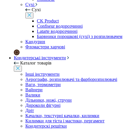
Сухі
Сухі
CK Product
Confiseur водорозчинні
Latarte водорозчинні
Барвники порошкові (сухі) з розпилювачем
Кандурин
Фломастери харчові
Кондитерські інструменти
Каталог товарів
Інші інструменти
Аерографи, розпилювачі та фарборозпилювачі
Ваги, термометри
Вайнери
Валики
Дільники, ножі, струни
Дироколи фігурні
Дріт
Качалки, текстурні качалки, килимки
Килимки для тіста і мастики, пергамент
Кондитерскі решітки