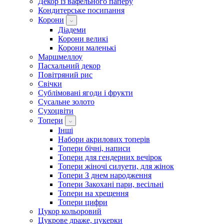
Декор із вафельного паперу
Кондитерське посипання
Корони
Діадеми
Корони великі
Корони маленькі
Маршмеллоу
Пасхальний декор
Повітряний рис
Свічки
Сублімовані ягоди і фрукти
Сусальне золото
Сухоцвіти
Топери
Інші
Набори акрилових топерів
Топери бічні, написи
Топери для гендерних вечірок
Топери жіночі силуети, для жінок
Топери З днем ​​народження
Топери Закохані пари, весільні
Топери на хрещення
Топери цифри
Цукор кольоровий
Цукрове драже, цукерки