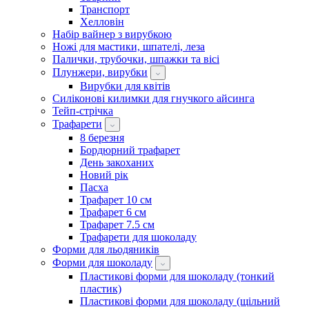
Транспорт
Хелловін
Набір вайнер з вирубкою
Ножі для мастики, шпателі, леза
Палички, трубочки, шпажки та вісі
Плунжери, вирубки
Вирубки для квітів
Силіконові килимки для гнучкого айсинга
Тейп-стрічка
Трафарети
8 березня
Бордюрний трафарет
День закоханих
Новий рік
Пасха
Трафарет 10 см
Трафарет 6 см
Трафарет 7.5 см
Трафарети для шоколаду
Форми для льодяників
Форми для шоколаду
Пластикові форми для шоколаду (тонкий
пластик)
Пластикові форми для шоколаду (щільний