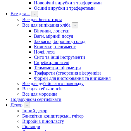
Новорічні вирубки з трафаретами
Осінні вирубки з трафаретами
Все для ...
Все для Бенто торта
Все для випікання хліба
Вінчики, лопатки
Ваги, мірний посуд
Закваска, борошно, солод
Килимки, пергамент
Ножі, леза
Сито та інші інструменти
Скребки, шпателі
Термометри, пірометри
Трафарети (створення візерунків)
Форми для вистоювання та випікання
Все для дубайського шоколаду
Все для кейк-попсів
Все для морозива
Подарункові сертифікати
Декор
Інший декор
Блискітки кондитерські, глітер
Вироби з пінопласту
Гірлянди