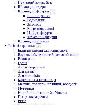
Цукровий декор, безе
Шоколадні сфери
Шоколадні фігурки
Інші тваринки
Ведмедики
Зайчики
Квіти шоколадні
Набори фігурок
Тематичні фігурки
Шоколадний декор
Їстівні картинки
Індивідуальний харчовий друк
Вафельний, цукровий, рисовий папір
Великдень
Гроші
Дитячі картинки
Для дівчат
Для чоловіків
Картинка на Бенто торт
Мафіни, топпери, пряники, бордюри
Метелики
Новий Рік, Різдво, Св. Микола
Папір для меренги
Різне