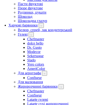
Пасти фруктові
Пюре фруктове
Родзинки, цукати
Шоколад
Шоколадна глазур
Харчові барвники
Велюр, спрей, лак кондитерський
Гелеві
Chefmaster
dolce bello
Dr. Gusto
Modecor
Sekersugar
Slado
Yero colors
AmeriColor
Для аерографа
Confiseur
Для малювання
Жиророзчинні барвники
Chefmaster
Confiseur
Latarte гелеві
Latarte сухі жиророзчинні