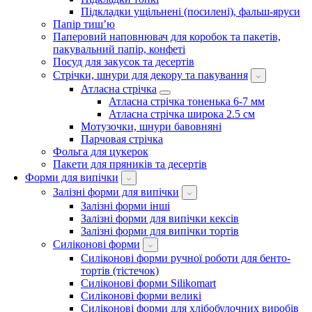
Підкладки ущільнені (посилені), фальш-яруси
Папір тиш’ю
Паперовий наповнювач для коробок та пакетів,
пакувальний папір, конфеті
Посуд для закусок та десертів
Стрічки, шнури для декору та пакування
Атласна стрічка
Атласна стрічка тоненька 6-7 мм
Атласна стрічка широка 2.5 см
Мотузочки, шнури бавовняні
Парчовая стрічка
Фольга для цукерок
Пакети для пряників та десертів
Форми для випічки
Залізні форми для випічки
Залізні форми інші
Залізні форми для випічки кексів
Залізні форми для випічки тортів
Силіконові форми
Силіконові форми ручної роботи для бенто-
тортів (тістечок)
Силіконові форми Silikomart
Силіконові форми великі
Силіконові форми для хлібобулочних виробів