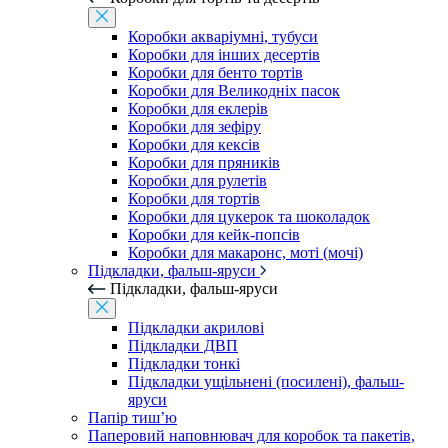
Коробки акваріумні, тубуси
Коробки для інших десертів
Коробки для бенто тортів
Коробки для Великодніх пасок
Коробки для еклерів
Коробки для зефіру
Коробки для кексів
Коробки для пряників
Коробки для рулетів
Коробки для тортів
Коробки для цукерок та шоколадок
Коробки для кейк-попсів
Коробки для макаронс, моті (мочі)
Підкладки, фальш-яруси
Підкладки, фальш-яруси
Підкладки акрилові
Підкладки ДВП
Підкладки тонкі
Підкладки ущільнені (посилені), фальш-
яруси
Папір тиш’ю
Паперовий наповнювач для коробок та пакетів,