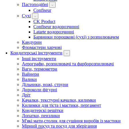
Пастоподібні
Confiseur
Сухі
CK Product
Confiseur водорозчинні
Latarte водорозчинні
Барвники порошкові (сухі) з розпилювачем
Кандурин
Фломастери харчові
Кондитерські інструменти
Інші інструменти
Аерографи, розпилювачі та фарборозпилювачі
Ваги, термометри
Вайнери
Валики
Дільники, ножі, струни
Дироколи фігурні
Дріт
Качалки, текстурні качалки, килимки
Килимки для тіста і мастики, пергамент
Кондитерскі решітки
Лопатки, пензлики
М'які мати,столик для сушіння виробів із мастики
Мірний посуд та посуд для зберігання