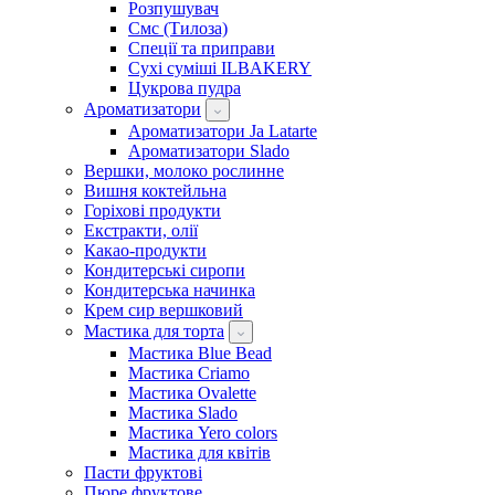
Розпушувач
Смс (Тилоза)
Спеції та приправи
Сухі суміші ILBAKERY
Цукрова пудра
Ароматизатори
Ароматизатори Ja Latarte
Ароматизатори Slado
Вершки, молоко рослинне
Вишня коктейльна
Горіхові продукти
Екстракти, олії
Какао-продукти
Кондитерські сиропи
Кондитерська начинка
Крем сир вершковий
Мастика для торта
Мастика Blue Bead
Мастика Criamo
Мастика Ovalette
Мастика Slado
Мастика Yero colors
Мастика для квітів
Пасти фруктові
Пюре фруктове