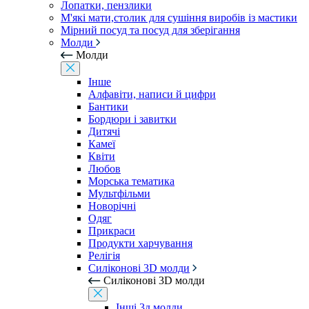
Лопатки, пензлики
М'які мати,столик для сушіння виробів із мастики
Мірний посуд та посуд для зберігання
Молди
Молди
Інше
Алфавіти, написи й цифри
Бантики
Бордюри і завитки
Дитячі
Камеї
Квіти
Любов
Морська тематика
Мультфільми
Новорічні
Одяг
Прикраси
Продукти харчування
Релігія
Силіконові 3D молди
Силіконові 3D молди
Інші 3д молди