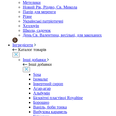
Метелики
Новий Рік, Різдво, Св. Микола
Папір для меренги
Різне
Українські патріотичні
Хеллоуїн
Школа, садочок
День Св. Валентина, весільні, для закоханих
Інгредієнти
Каталог товарів
Інші добавки
Інші добавки
Sosa
Ізомальт
Інвертний сироп
Агар-агар
Альбумін
Бісквітні пластівці Royaltine
Борошно
Ваніль, боби тонка
Вибухова карамель