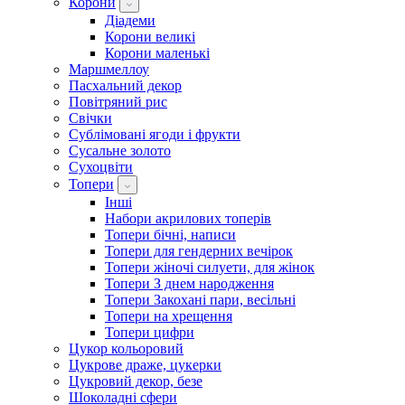
Корони
Діадеми
Корони великі
Корони маленькі
Маршмеллоу
Пасхальний декор
Повітряний рис
Свічки
Сублімовані ягоди і фрукти
Сусальне золото
Сухоцвіти
Топери
Інші
Набори акрилових топерів
Топери бічні, написи
Топери для гендерних вечірок
Топери жіночі силуети, для жінок
Топери З днем ​​народження
Топери Закохані пари, весільні
Топери на хрещення
Топери цифри
Цукор кольоровий
Цукрове драже, цукерки
Цукровий декор, безе
Шоколадні сфери