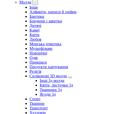
Молди
Інше
Алфавіти, написи й цифри
Бантики
Бордюри і завитки
Дитячі
Камеї
Квіти
Любов
Морська тематика
Мультфільми
Новорічні
Одяг
Прикраси
Продукти харчування
Релігія
Силіконові 3D молди
Інші 3д молди
Квіти, листочки 3д
Тваринки 3д
Ягоди 3д
Спорт
Тварини
Транспорт
Хелловін