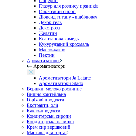
Гліцерин
Глазур для розпису пряників
Глюкозний сироп
Діоксид титану - відбілювач
Декор-гель
Декстроза
Желатин
Ксантанова камедь
Кукурудзяний крохмаль
Масло-какао
Пектин
Ароматизатори
Ароматизатори
Ароматизатори Ja Latarte
Ароматизатори Slado
Вершки, молоко рослинне
Вишня коктейльна
Горіхові продукти
Екстракти, олії
Какао-продукти
Кондитерські сиропи
Кондитерська начинка
Крем сир вершковий
Мастика для торта