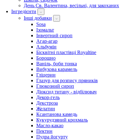
День Св. Валентина, весільні, для закоханих
Інгредієнти
Інші добавки
Sosa
Ізомальт
Інвертний сироп
Агар-агар
Альбумін
Бісквітні пластівці Royaltine
Борошно
Ваніль, боби тонка
Вибухова карамель
Гліцерин
Глазур для розпису пряників
Глюкозний сироп
Діоксид титану - відбілювач
Декор-гель
Декстроза
Желатин
Ксантанова камедь
Кукурудзяний крохмаль
Масло-какао
Пектин
Пудра йогурту