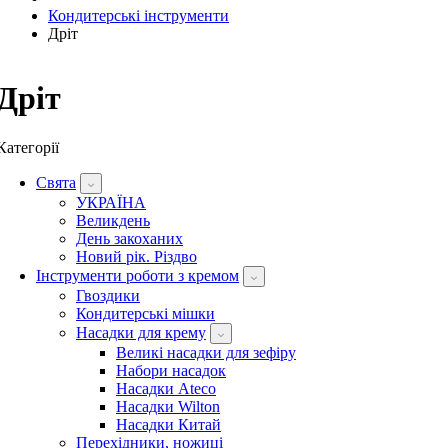
Кондитерські інструменти
Дріт
Дріт
Категорії
Свята
УКРАЇНА
Великдень
День закоханих
Новий рік. Різдво
Інструменти роботи з кремом
Гвоздики
Кондитерські мішки
Насадки для крему
Великі насадки для зефіру
Набори насадок
Насадки Ateco
Насадки Wilton
Насадки Китай
Перехідники, ножиці