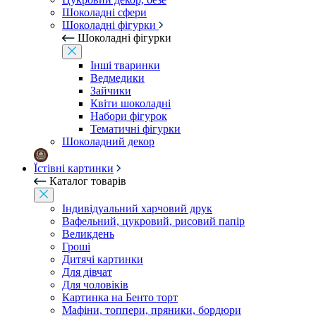
Шоколадні сфери
Шоколадні фігурки
Шоколадні фігурки
Інші тваринки
Ведмедики
Зайчики
Квіти шоколадні
Набори фігурок
Тематичні фігурки
Шоколадний декор
Їстівні картинки
Каталог товарів
Індивідуальний харчовий друк
Вафельний, цукровий, рисовий папір
Великдень
Гроші
Дитячі картинки
Для дівчат
Для чоловіків
Картинка на Бенто торт
Мафіни, топпери, пряники, бордюри