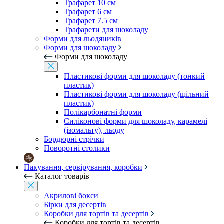
Трафарет 10 см
Трафарет 6 см
Трафарет 7.5 см
Трафарети для шоколаду
Форми для льодяників
Форми для шоколаду
Форми для шоколаду
Пластикові форми для шоколаду (тонкий
пластик)
Пластикові форми для шоколаду (щільний
пластик)
Полікарбонатні форми
Силіконові форми для шоколаду, карамелі
(ізомальту), льоду
Бордюрні стрічки
Поворотні столики
Пакування, сервірування, коробки
Каталог товарів
Акрилові бокси
Бірки для десертів
Коробки для тортів та десертів
Коробки для тортів та десертів