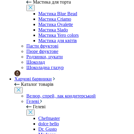
Мастика для торта
Мастика Blue Bead
Мастика Criamo
Мастика Ovalette
Мастика Slado
Мастика Yero colors
Мастика для квітів
Пасти фруктові
Пюре фруктове
Родзинки, цукати
Шоколад
Шоколадна глазур
Харчові барвники
Каталог товарів
Велюр, спрей, лак кондитерський
Гелеві
Гелеві
Chefmaster
dolce bello
Dr. Gusto