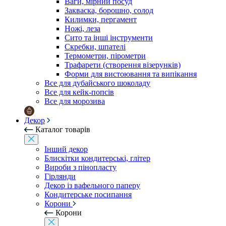
Ваги, мірний посуд
Закваска, борошно, солод
Килимки, пергамент
Ножі, леза
Сито та інші інструменти
Скребки, шпателі
Термометри, пірометри
Трафарети (створення візерунків)
Форми для вистоювання та випікання
Все для дубайського шоколаду
Все для кейк-попсів
Все для морозива
Декор
Каталог товарів
Інший декор
Блискітки кондитерські, глітер
Вироби з пінопласту
Гірлянди
Декор із вафельного паперу
Кондитерське посипання
Корони
Корони