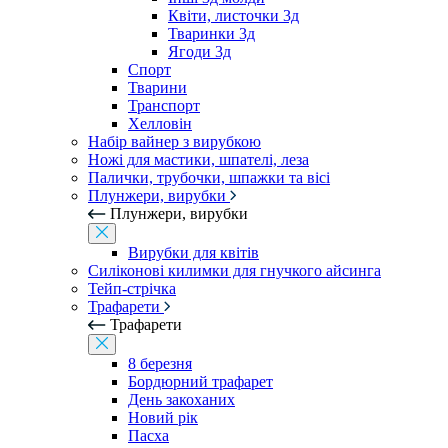
Квіти, листочки 3д
Тваринки 3д
Ягоди 3д
Спорт
Тварини
Транспорт
Хелловін
Набір вайнер з вирубкою
Ножі для мастики, шпателі, леза
Палички, трубочки, шпажки та вісі
Плунжери, вирубки
Плунжери, вирубки
Вирубки для квітів
Силіконові килимки для гнучкого айсинга
Тейп-стрічка
Трафарети
Трафарети
8 березня
Бордюрний трафарет
День закоханих
Новий рік
Пасха