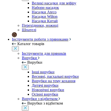
Великі насадки для зефіру
Набори насадок
Насадки Ateco
Насадки Wilton
Насадки Китай
Перехідники, ножиці
Шпателі
Інструменти роботи з пряниками
Каталог товарів
Інструменти для пряників
Вирубки
Вирубки
Інші вирубки
Весняні, пасхальні вирубки
Вирубки на тему кохання
Дитячі вирубки
Новорічні вирубки
Осінні вирубки
Вирубки з відбитком
Вирубки з відбитком