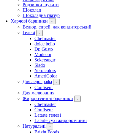
Родзинки, цукати
Шоколад
Шоколадна глазур
Харчові барвники
Велюр, спрей, лак кондитерський
Гелеві
Chefmaster
dolce bello
Dr. Gusto
Modecor
Sekersugar
Slado
Yero colors
AmeriColor
Для аерографа
Confiseur
Для малювання
Жиророзчинні барвники
Chefmaster
Confiseur
Latarte гелеві
Latarte сухі жиророзчинні
Натуральні
Bright Foods