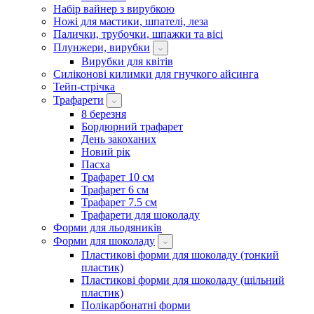
Набір вайнер з вирубкою
Ножі для мастики, шпателі, леза
Палички, трубочки, шпажки та вісі
Плунжери, вирубки
Вирубки для квітів
Силіконові килимки для гнучкого айсинга
Тейп-стрічка
Трафарети
8 березня
Бордюрний трафарет
День закоханих
Новий рік
Пасха
Трафарет 10 см
Трафарет 6 см
Трафарет 7.5 см
Трафарети для шоколаду
Форми для льодяників
Форми для шоколаду
Пластикові форми для шоколаду (тонкий
пластик)
Пластикові форми для шоколаду (щільний
пластик)
Полікарбонатні форми