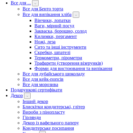
Все для ...
Все для Бенто торта
Все для випікання хліба
Вінчики, лопатки
Ваги, мірний посуд
Закваска, борошно, солод
Килимки, пергамент
Ножі, леза
Сито та інші інструменти
Скребки, шпателі
Термометри, пірометри
Трафарети (створення візерунків)
Форми для вистоювання та випікання
Все для дубайського шоколаду
Все для кейк-попсів
Все для морозива
Подарункові сертифікати
Декор
Інший декор
Блискітки кондитерські, глітер
Вироби з пінопласту
Гірлянди
Декор із вафельного паперу
Кондитерське посипання