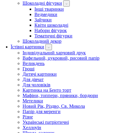
Шоколадні фігурки
Інші тваринки
Ведмедики
Зайчики
Квіти шоколадні
Набори фігурок
Тематичні фігурки
Шоколадний декор
Їстівні картинки
Індивідуальний харчовий друк
Вафельний, цукровий, рисовий папір
Великдень
Гроші
Дитячі картинки
Для дівчат
Для чоловіків
Картинка на Бенто торт
Мафіни, топпери, пряники, бордюри
Метелики
Новий Рік, Різдво, Св. Микола
Папір для меренги
Різне
Українські патріотичні
Хеллоуїн
Школа, садочок