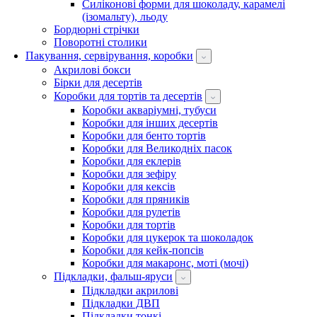
Силіконові форми для шоколаду, карамелі
(ізомальту), льоду
Бордюрні стрічки
Поворотні столики
Пакування, сервірування, коробки
Акрилові бокси
Бірки для десертів
Коробки для тортів та десертів
Коробки акваріумні, тубуси
Коробки для інших десертів
Коробки для бенто тортів
Коробки для Великодніх пасок
Коробки для еклерів
Коробки для зефіру
Коробки для кексів
Коробки для пряників
Коробки для рулетів
Коробки для тортів
Коробки для цукерок та шоколадок
Коробки для кейк-попсів
Коробки для макаронс, моті (мочі)
Підкладки, фальш-яруси
Підкладки акрилові
Підкладки ДВП
Підкладки тонкі