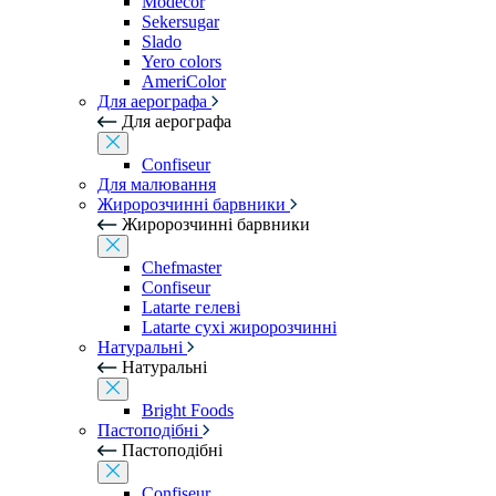
Modecor
Sekersugar
Slado
Yero colors
AmeriColor
Для аерографа
Для аерографа
Confiseur
Для малювання
Жиророзчинні барвники
Жиророзчинні барвники
Chefmaster
Confiseur
Latarte гелеві
Latarte сухі жиророзчинні
Натуральні
Натуральні
Bright Foods
Пастоподібні
Пастоподібні
Confiseur