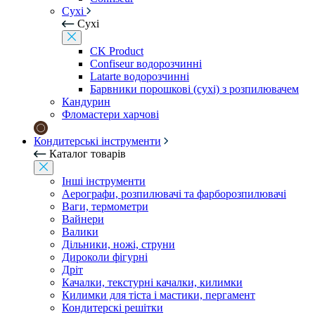
Сухі
Сухі
CK Product
Confiseur водорозчинні
Latarte водорозчинні
Барвники порошкові (сухі) з розпилювачем
Кандурин
Фломастери харчові
Кондитерські інструменти
Каталог товарів
Інші інструменти
Аерографи, розпилювачі та фарборозпилювачі
Ваги, термометри
Вайнери
Валики
Дільники, ножі, струни
Дироколи фігурні
Дріт
Качалки, текстурні качалки, килимки
Килимки для тіста і мастики, пергамент
Кондитерскі решітки