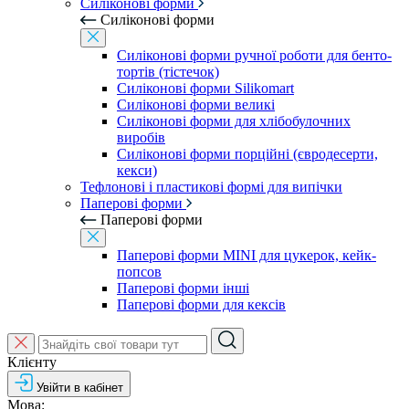
Силіконові форми
Силіконові форми
Силіконові форми ручної роботи для бенто-
тортів (тістечок)
Силіконові форми Silikomart
Силіконові форми великі
Силіконові форми для хлібобулочних
виробів
Силіконові форми порційні (євродесерти,
кекси)
Тефлонові і пластикові формі для випічки
Паперові форми
Паперові форми
Паперові форми MINI для цукерок, кейк-
попсов
Паперові форми інші
Паперові форми для кексів
Клієнту
Увійти в кабінет
Мова: