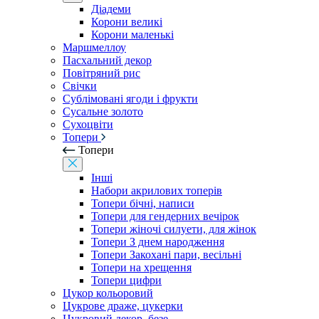
Діадеми
Корони великі
Корони маленькі
Маршмеллоу
Пасхальний декор
Повітряний рис
Свічки
Сублімовані ягоди і фрукти
Сусальне золото
Сухоцвіти
Топери
Топери
Інші
Набори акрилових топерів
Топери бічні, написи
Топери для гендерних вечірок
Топери жіночі силуети, для жінок
Топери З днем ​​народження
Топери Закохані пари, весільні
Топери на хрещення
Топери цифри
Цукор кольоровий
Цукрове драже, цукерки
Цукровий декор, безе