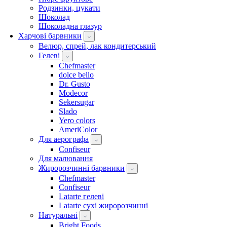
Родзинки, цукати
Шоколад
Шоколадна глазур
Харчові барвники
Велюр, спрей, лак кондитерський
Гелеві
Chefmaster
dolce bello
Dr. Gusto
Modecor
Sekersugar
Slado
Yero colors
AmeriColor
Для аерографа
Confiseur
Для малювання
Жиророзчинні барвники
Chefmaster
Confiseur
Latarte гелеві
Latarte сухі жиророзчинні
Натуральні
Bright Foods