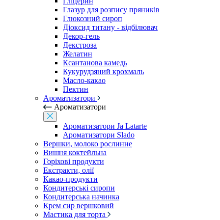
Гліцерин
Глазур для розпису пряників
Глюкозний сироп
Діоксид титану - відбілювач
Декор-гель
Декстроза
Желатин
Ксантанова камедь
Кукурудзяний крохмаль
Масло-какао
Пектин
Ароматизатори
Ароматизатори
Ароматизатори Ja Latarte
Ароматизатори Slado
Вершки, молоко рослинне
Вишня коктейльна
Горіхові продукти
Екстракти, олії
Какао-продукти
Кондитерські сиропи
Кондитерська начинка
Крем сир вершковий
Мастика для торта