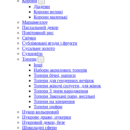
Корони
Діадеми
Корони великі
Корони маленькі
Маршмеллоу
Пасхальний декор
Повітряний рис
Свічки
Сублімовані ягоди і фрукти
Сусальне золото
Сухоцвіти
Топери
Інші
Набори акрилових топерів
Топери бічні, написи
Топери для гендерних вечірок
Топери жіночі силуети, для жінок
Топери З днем ​​народження
Топери Закохані пари, весільні
Топери на хрещення
Топери цифри
Цукор кольоровий
Цукрове драже, цукерки
Цукровий декор, безе
Шоколадні сфери