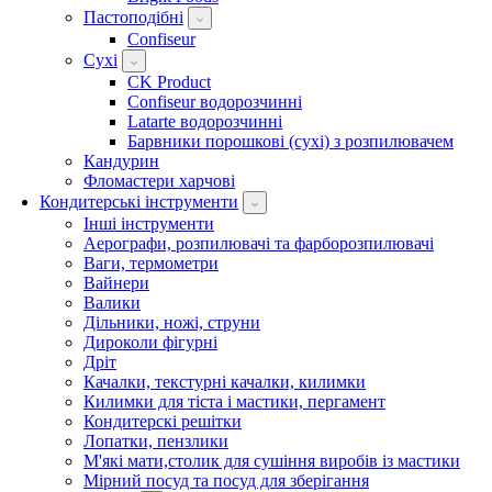
Пастоподібні
Confiseur
Сухі
CK Product
Confiseur водорозчинні
Latarte водорозчинні
Барвники порошкові (сухі) з розпилювачем
Кандурин
Фломастери харчові
Кондитерські інструменти
Інші інструменти
Аерографи, розпилювачі та фарборозпилювачі
Ваги, термометри
Вайнери
Валики
Дільники, ножі, струни
Дироколи фігурні
Дріт
Качалки, текстурні качалки, килимки
Килимки для тіста і мастики, пергамент
Кондитерскі решітки
Лопатки, пензлики
М'які мати,столик для сушіння виробів із мастики
Мірний посуд та посуд для зберігання