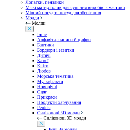
Лопатки, пензлики
М'які мати,столик для сушіння виробів із мастики
Мірний посуд та посуд для зберігання
Молди
Молди
Інше
Алфавіти, написи й цифри
Бантики
Бордюри і завитки
Дитячі
Камеї
Квіти
Любов
Морська тематика
Мультфільми
Новорічні
Одяг
Прикраси
Продукти харчування
Релігія
Силіконові 3D молди
Силіконові 3D молди
Інші 3д молди