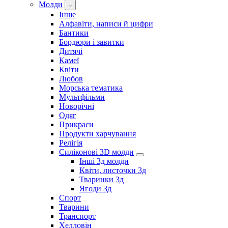
Молди
Інше
Алфавіти, написи й цифри
Бантики
Бордюри і завитки
Дитячі
Камеї
Квіти
Любов
Морська тематика
Мультфільми
Новорічні
Одяг
Прикраси
Продукти харчування
Релігія
Силіконові 3D молди
Інші 3д молди
Квіти, листочки 3д
Тваринки 3д
Ягоди 3д
Спорт
Тварини
Транспорт
Хелловін