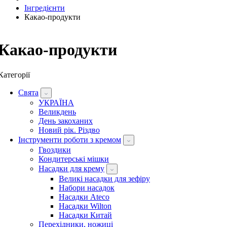
Інгредієнти
Какао-продукти
Какао-продукти
Категорії
Свята
УКРАЇНА
Великдень
День закоханих
Новий рік. Різдво
Інструменти роботи з кремом
Гвоздики
Кондитерські мішки
Насадки для крему
Великі насадки для зефіру
Набори насадок
Насадки Ateco
Насадки Wilton
Насадки Китай
Перехідники, ножиці