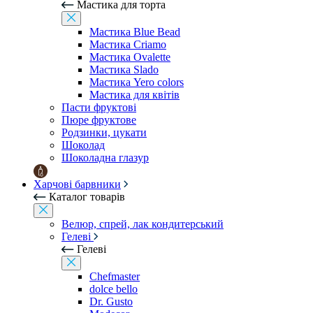
Мастика для торта
Мастика Blue Bead
Мастика Criamo
Мастика Ovalette
Мастика Slado
Мастика Yero colors
Мастика для квітів
Пасти фруктові
Пюре фруктове
Родзинки, цукати
Шоколад
Шоколадна глазур
Харчові барвники
Каталог товарів
Велюр, спрей, лак кондитерський
Гелеві
Гелеві
Chefmaster
dolce bello
Dr. Gusto