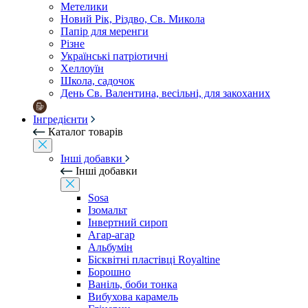
Метелики
Новий Рік, Різдво, Св. Микола
Папір для меренги
Різне
Українські патріотичні
Хеллоуїн
Школа, садочок
День Св. Валентина, весільні, для закоханих
Інгредієнти
Каталог товарів
Інші добавки
Інші добавки
Sosa
Ізомальт
Інвертний сироп
Агар-агар
Альбумін
Бісквітні пластівці Royaltine
Борошно
Ваніль, боби тонка
Вибухова карамель