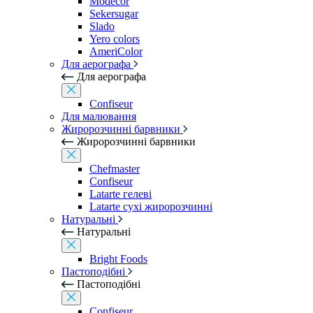
Modecor
Sekersugar
Slado
Yero colors
AmeriColor
Для аерографа
Для аерографа
Confiseur
Для малювання
Жиророзчинні барвники
Жиророзчинні барвники
Chefmaster
Confiseur
Latarte гелеві
Latarte сухі жиророзчинні
Натуральні
Натуральні
Bright Foods
Пастоподібні
Пастоподібні
Confiseur