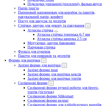
Підкладки ущільнені (посилені), фальш-яруси
Папір тиш’ю
Паперовий наповнювач для коробок та пакетів,
пакувальний папір, конфеті
Посуд для закусок та десертів
Стрічки, шнури для декору та пакування
Атласна стрічка
Атласна стрічка тоненька 6-7 мм
Атласна стрічка широка 2.5 см
Мотузочки, шнури бавовняні
Парчовая стрічка
Фольга для цукерок
Пакети для пряників та десертів
Форми для випічки
Залізні форми для випічки
Залізні форми інші
Залізні форми для випічки кексів
Залізні форми для випічки тортів
Силіконові форми
Силіконові форми ручної роботи для бенто-
тортів (тістечок)
Силіконові форми Silikomart
Силіконові форми великі
Силіконові форми для хлібобулочних виробів