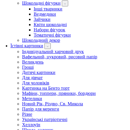
Шоколадні фігурки
Інші тваринки
Ведмедики
Зайчики
Квіти шоколадні
Набори фігурок
Тематичні фігурки
Шоколадний декор
Їстівні картинки
Індивідуальний харчовий друк
Вафельний, цукровий, рисовий папір
Великдень
Гроші
Дитячі картинки
Для дівчат
Для чоловіків
Картинка на Бенто торт
Мафіни, топпери, пряники, бордюри
Метелики
Новий Рік, Різдво, Св. Микола
Папір для меренги
Різне
Українські патріотичні
Хеллоуїн
Школа, садочок