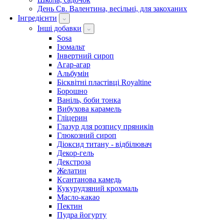
День Св. Валентина, весільні, для закоханих
Інгредієнти
Інші добавки
Sosa
Ізомальт
Інвертний сироп
Агар-агар
Альбумін
Бісквітні пластівці Royaltine
Борошно
Ваніль, боби тонка
Вибухова карамель
Гліцерин
Глазур для розпису пряників
Глюкозний сироп
Діоксид титану - відбілювач
Декор-гель
Декстроза
Желатин
Ксантанова камедь
Кукурудзяний крохмаль
Масло-какао
Пектин
Пудра йогурту