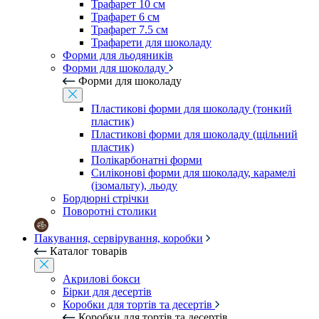
Трафарет 10 см
Трафарет 6 см
Трафарет 7.5 см
Трафарети для шоколаду
Форми для льодяників
Форми для шоколаду
Форми для шоколаду
Пластикові форми для шоколаду (тонкий
пластик)
Пластикові форми для шоколаду (щільний
пластик)
Полікарбонатні форми
Силіконові форми для шоколаду, карамелі
(ізомальту), льоду
Бордюрні стрічки
Поворотні столики
Пакування, сервірування, коробки
Каталог товарів
Акрилові бокси
Бірки для десертів
Коробки для тортів та десертів
Коробки для тортів та десертів