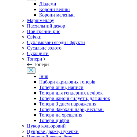
Діадеми
Корони великі
Корони маленькі
Маршмеллоу
Пасхальний декор
Повітряний рис
Свічки
Сублімовані ягоди і фрукти
Сусальне золото
Сухоцвіти
Топери
Топери
Інші
Набори акрилових топерів
Топери бічні, написи
Топери для гендерних вечірок
Топери жіночі силуети, для жінок
Топери З днем ​​народження
Топери Закохані пари, весільні
Топери на хрещення
Топери цифри
Цукор кольоровий
Цукрове драже, цукерки
Цукровий декор, безе