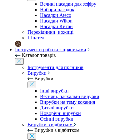
Великі насадки для зефіру
Набори насадок
Насадки Ateco
Насадки Wilton
Насадки Китай
Перехідники, ножиці
Шпателі
Інструменти роботи з пряниками
Каталог товарів
Інструменти для пряників
Вирубки
Вирубки
Інші вирубки
Весняні, пасхальні вирубки
Вирубки на тему кохання
Дитячі вирубки
Новорічні вирубки
Осінні вирубки
Вирубки з відбитком
Вирубки з відбитком