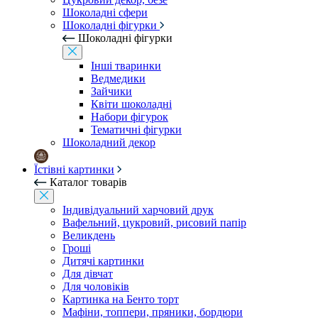
Шоколадні сфери
Шоколадні фігурки
Шоколадні фігурки
Інші тваринки
Ведмедики
Зайчики
Квіти шоколадні
Набори фігурок
Тематичні фігурки
Шоколадний декор
Їстівні картинки
Каталог товарів
Індивідуальний харчовий друк
Вафельний, цукровий, рисовий папір
Великдень
Гроші
Дитячі картинки
Для дівчат
Для чоловіків
Картинка на Бенто торт
Мафіни, топпери, пряники, бордюри