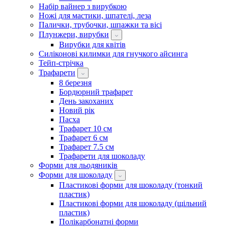
Набір вайнер з вирубкою
Ножі для мастики, шпателі, леза
Палички, трубочки, шпажки та вісі
Плунжери, вирубки
Вирубки для квітів
Силіконові килимки для гнучкого айсинга
Тейп-стрічка
Трафарети
8 березня
Бордюрний трафарет
День закоханих
Новий рік
Пасха
Трафарет 10 см
Трафарет 6 см
Трафарет 7.5 см
Трафарети для шоколаду
Форми для льодяників
Форми для шоколаду
Пластикові форми для шоколаду (тонкий
пластик)
Пластикові форми для шоколаду (щільний
пластик)
Полікарбонатні форми