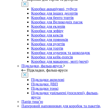
Коробки акваріумні, тубуси
Коробки для інших десертів
Коробки для бенто тортів
Коробки для Великодніх пасок
Коробки для еклерів
Коробки для зефіру
Коробки для кексів
Коробки для пряників
Коробки для рулетів
Коробки для тортів
Коробки для цукерок та шоколадок
Коробки для кейк-попсів
Коробки для макаронс, моті (мочі)
Підкладки, фальш-яруси
Підкладки, фальш-яруси
Підкладки акрилові
Підкладки ДВП
Підкладки тонкі
Підкладки ущільнені (посилені), фальш-
яруси
Папір тиш’ю
Паперовий наповнювач для коробок та пакетів,