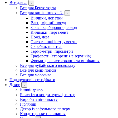
Все для ...
Все для Бенто торта
Все для випікання хліба
Вінчики, лопатки
Ваги, мірний посуд
Закваска, борошно, солод
Килимки, пергамент
Ножі, леза
Сито та інші інструменти
Скребки, шпателі
Термометри, пірометри
Трафарети (створення візерунків)
Форми для вистоювання та випікання
Все для дубайського шоколаду
Все для кейк-попсів
Все для морозива
Подарункові сертифікати
Декор
Інший декор
Блискітки кондитерські, глітер
Вироби з пінопласту
Гірлянди
Декор із вафельного паперу
Кондитерське посипання