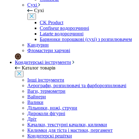
Сухі
Сухі
CK Product
Confiseur водорозчинні
Latarte водорозчинні
Барвники порошкові (сухі) з розпилювачем
Кандурин
Фломастери харчові
Кондитерські інструменти
Каталог товарів
Інші інструменти
Аерографи, розпилювачі та фарборозпилювачі
Ваги, термометри
Вайнери
Валики
Дільники, ножі, струни
Дироколи фігурні
Дріт
Качалки, текстурні качалки, килимки
Килимки для тіста і мастики, пергамент
Кондитерскі решітки