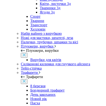
Квіти, листочки 3д
Тваринки 3д
Ягоди 3д
Спорт
Тварини
Транспорт
Хелловін
Набір вайнер з вирубкою
Ножі для мастики, шпателі, леза
Палички, трубочки, шпажки та вісі
Плунжери, вирубки
Плунжери, вирубки
Вирубки для квітів
Силіконові килимки для гнучкого айсинга
Тейп-стрічка
Трафарети
Трафарети
8 березня
Бордюрний трафарет
День закоханих
Новий рік
Пасха