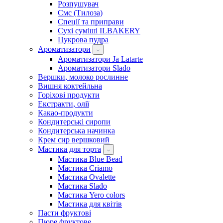
Розпушувач
Смс (Тилоза)
Спеції та приправи
Сухі суміші ILBAKERY
Цукрова пудра
Ароматизатори
Ароматизатори Ja Latarte
Ароматизатори Slado
Вершки, молоко рослинне
Вишня коктейльна
Горіхові продукти
Екстракти, олії
Какао-продукти
Кондитерські сиропи
Кондитерська начинка
Крем сир вершковий
Мастика для торта
Мастика Blue Bead
Мастика Criamo
Мастика Ovalette
Мастика Slado
Мастика Yero colors
Мастика для квітів
Пасти фруктові
Пюре фруктове