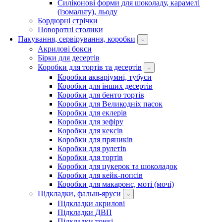
Силіконові форми для шоколаду, карамелі
(ізомальту), льоду
Бордюрні стрічки
Поворотні столики
Пакування, сервірування, коробки
Акрилові бокси
Бірки для десертів
Коробки для тортів та десертів
Коробки акваріумні, тубуси
Коробки для інших десертів
Коробки для бенто тортів
Коробки для Великодніх пасок
Коробки для еклерів
Коробки для зефіру
Коробки для кексів
Коробки для пряників
Коробки для рулетів
Коробки для тортів
Коробки для цукерок та шоколадок
Коробки для кейк-попсів
Коробки для макаронс, моті (мочі)
Підкладки, фальш-яруси
Підкладки акрилові
Підкладки ДВП
Підкладки тонкі