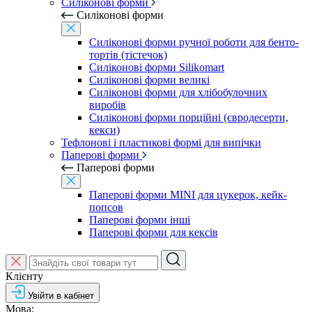
Силіконові форми
Силіконові форми
Силіконові форми ручної роботи для бенто-
тортів (тістечок)
Силіконові форми Silikomart
Силіконові форми великі
Силіконові форми для хлібобулочних
виробів
Силіконові форми порційні (євродесерти,
кекси)
Тефлонові і пластикові формі для випічки
Паперові форми
Паперові форми
Паперові форми MINI для цукерок, кейк-
попсов
Паперові форми інші
Паперові форми для кексів
Клієнту
Увійти в кабінет
Мова: