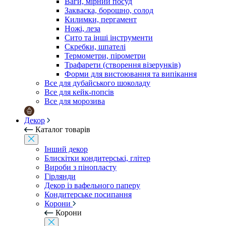
Ваги, мірний посуд
Закваска, борошно, солод
Килимки, пергамент
Ножі, леза
Сито та інші інструменти
Скребки, шпателі
Термометри, пірометри
Трафарети (створення візерунків)
Форми для вистоювання та випікання
Все для дубайського шоколаду
Все для кейк-попсів
Все для морозива
Декор
Каталог товарів
Інший декор
Блискітки кондитерські, глітер
Вироби з пінопласту
Гірлянди
Декор із вафельного паперу
Кондитерське посипання
Корони
Корони