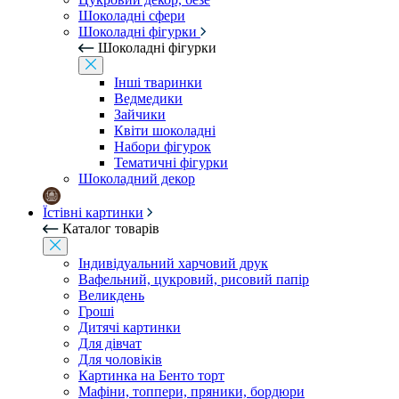
Шоколадні сфери
Шоколадні фігурки
Шоколадні фігурки
Інші тваринки
Ведмедики
Зайчики
Квіти шоколадні
Набори фігурок
Тематичні фігурки
Шоколадний декор
Їстівні картинки
Каталог товарів
Індивідуальний харчовий друк
Вафельний, цукровий, рисовий папір
Великдень
Гроші
Дитячі картинки
Для дівчат
Для чоловіків
Картинка на Бенто торт
Мафіни, топпери, пряники, бордюри