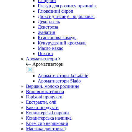
Гліцерин
Глазур для розпису пряників
Глюкозний сироп
Діоксид титану - відбілювач
Декор-гель
Декстроза
Желатин
Ксантанова камедь
Кукурудзяний крохмаль
Масло-какао
Пектин
Ароматизатори
Ароматизатори
Ароматизатори Ja Latarte
Ароматизатори Slado
Вершки, молоко рослинне
Вишня коктейльна
Горіхові продукти
Екстракти, олії
Какао-продукти
Кондитерські сиропи
Кондитерська начинка
Крем сир вершковий
Мастика для торта