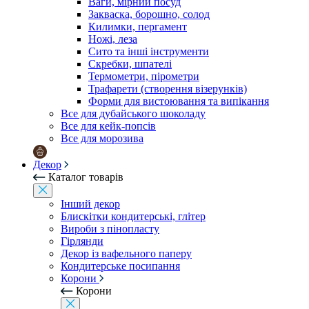
Ваги, мірний посуд
Закваска, борошно, солод
Килимки, пергамент
Ножі, леза
Сито та інші інструменти
Скребки, шпателі
Термометри, пірометри
Трафарети (створення візерунків)
Форми для вистоювання та випікання
Все для дубайського шоколаду
Все для кейк-попсів
Все для морозива
Декор
Каталог товарів
Інший декор
Блискітки кондитерські, глітер
Вироби з пінопласту
Гірлянди
Декор із вафельного паперу
Кондитерське посипання
Корони
Корони