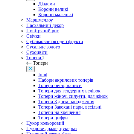
Діадеми
Корони великі
Корони маленькі
Маршмеллоу
Пасхальний декор
Повітряний рис
Свічки
Сублімовані ягоди і фрукти
Сусальне золото
Сухоцвіти
Топери
Топери
Інші
Набори акрилових топерів
Топери бічні, написи
Топери для гендерних вечірок
Топери жіночі силуети, для жінок
Топери З днем ​​народження
Топери Закохані пари, весільні
Топери на хрещення
Топери цифри
Цукор кольоровий
Цукрове драже, цукерки
Цукровий декор, безе