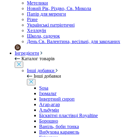
Метелики
Новий Рік, Різдво, Св. Микола
Папір для меренги
Різне
Українські патріотичні
Хеллоуїн
Школа, садочок
День Св. Валентина, весільні, для закоханих
Інгредієнти
Каталог товарів
Інші добавки
Інші добавки
Sosa
Ізомальт
Інвертний сироп
Агар-агар
Альбумін
Бісквітні пластівці Royaltine
Борошно
Ваніль, боби тонка
Вибухова карамель