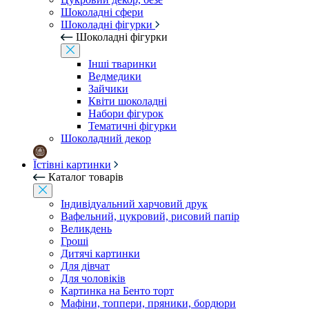
Шоколадні сфери
Шоколадні фігурки
Шоколадні фігурки
Інші тваринки
Ведмедики
Зайчики
Квіти шоколадні
Набори фігурок
Тематичні фігурки
Шоколадний декор
Їстівні картинки
Каталог товарів
Індивідуальний харчовий друк
Вафельний, цукровий, рисовий папір
Великдень
Гроші
Дитячі картинки
Для дівчат
Для чоловіків
Картинка на Бенто торт
Мафіни, топпери, пряники, бордюри