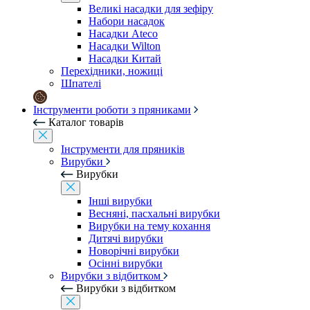
Великі насадки для зефіру
Набори насадок
Насадки Ateco
Насадки Wilton
Насадки Китай
Перехідники, ножиці
Шпателі
Інструменти роботи з пряниками
Каталог товарів
Інструменти для пряників
Вирубки
Вирубки
Інші вирубки
Весняні, пасхальні вирубки
Вирубки на тему кохання
Дитячі вирубки
Новорічні вирубки
Осінні вирубки
Вирубки з відбитком
Вирубки з відбитком