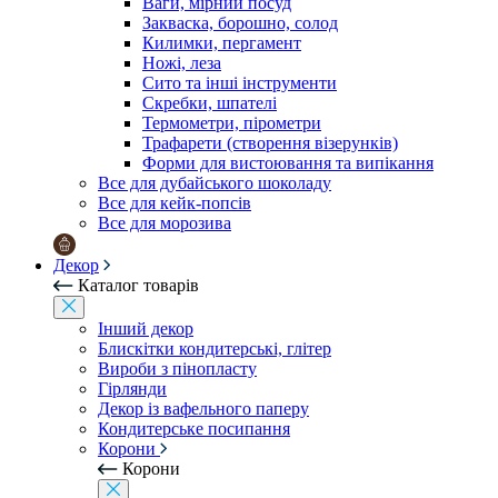
Ваги, мірний посуд
Закваска, борошно, солод
Килимки, пергамент
Ножі, леза
Сито та інші інструменти
Скребки, шпателі
Термометри, пірометри
Трафарети (створення візерунків)
Форми для вистоювання та випікання
Все для дубайського шоколаду
Все для кейк-попсів
Все для морозива
Декор
Каталог товарів
Інший декор
Блискітки кондитерські, глітер
Вироби з пінопласту
Гірлянди
Декор із вафельного паперу
Кондитерське посипання
Корони
Корони