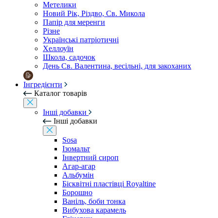
Метелики
Новий Рік, Різдво, Св. Микола
Папір для меренги
Різне
Українські патріотичні
Хеллоуїн
Школа, садочок
День Св. Валентина, весільні, для закоханих
Інгредієнти
Каталог товарів
Інші добавки
Інші добавки
Sosa
Ізомальт
Інвертний сироп
Агар-агар
Альбумін
Бісквітні пластівці Royaltine
Борошно
Ваніль, боби тонка
Вибухова карамель