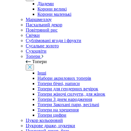
Діадеми
Корони великі
Корони маленькі
Маршмеллоу
Пасхальний декор
Повітряний рис
Свічки
Сублімовані ягоди і фрукти
Сусальне золото
Сухоцвіти
Топери
Топери
Інші
Набори акрилових топерів
Топери бічні, написи
Топери для гендерних вечірок
Топери жіночі силуети, для жінок
Топери З днем ​​народження
Топери Закохані пари, весільні
Топери на хрещення
Топери цифри
Цукор кольоровий
Цукрове драже, цукерки
Цукровий декор, безе