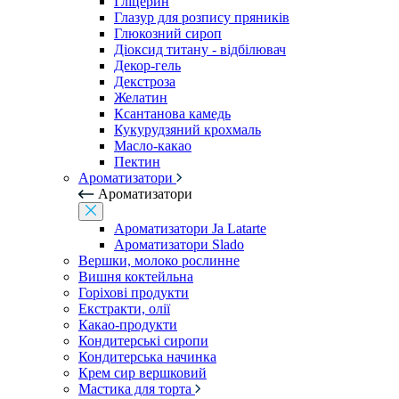
Гліцерин
Глазур для розпису пряників
Глюкозний сироп
Діоксид титану - відбілювач
Декор-гель
Декстроза
Желатин
Ксантанова камедь
Кукурудзяний крохмаль
Масло-какао
Пектин
Ароматизатори
Ароматизатори
Ароматизатори Ja Latarte
Ароматизатори Slado
Вершки, молоко рослинне
Вишня коктейльна
Горіхові продукти
Екстракти, олії
Какао-продукти
Кондитерські сиропи
Кондитерська начинка
Крем сир вершковий
Мастика для торта