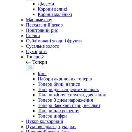
Діадеми
Корони великі
Корони маленькі
Маршмеллоу
Пасхальний декор
Повітряний рис
Свічки
Сублімовані ягоди і фрукти
Сусальне золото
Сухоцвіти
Топери
Топери
Інші
Набори акрилових топерів
Топери бічні, написи
Топери для гендерних вечірок
Топери жіночі силуети, для жінок
Топери З днем ​​народження
Топери Закохані пари, весільні
Топери на хрещення
Топери цифри
Цукор кольоровий
Цукрове драже, цукерки
Цукровий декор, безе