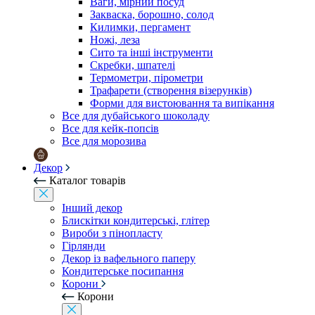
Ваги, мірний посуд
Закваска, борошно, солод
Килимки, пергамент
Ножі, леза
Сито та інші інструменти
Скребки, шпателі
Термометри, пірометри
Трафарети (створення візерунків)
Форми для вистоювання та випікання
Все для дубайського шоколаду
Все для кейк-попсів
Все для морозива
Декор
Каталог товарів
Інший декор
Блискітки кондитерські, глітер
Вироби з пінопласту
Гірлянди
Декор із вафельного паперу
Кондитерське посипання
Корони
Корони