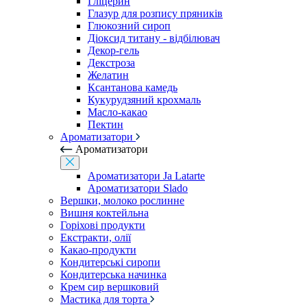
Гліцерин
Глазур для розпису пряників
Глюкозний сироп
Діоксид титану - відбілювач
Декор-гель
Декстроза
Желатин
Ксантанова камедь
Кукурудзяний крохмаль
Масло-какао
Пектин
Ароматизатори
Ароматизатори
Ароматизатори Ja Latarte
Ароматизатори Slado
Вершки, молоко рослинне
Вишня коктейльна
Горіхові продукти
Екстракти, олії
Какао-продукти
Кондитерські сиропи
Кондитерська начинка
Крем сир вершковий
Мастика для торта