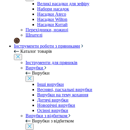
Великі насадки для зефіру
Набори насадок
Насадки Ateco
Насадки Wilton
Насадки Китай
Перехідники, ножиці
Шпателі
Інструменти роботи з пряниками
Каталог товарів
Інструменти для пряників
Вирубки
Вирубки
Інші вирубки
Весняні, пасхальні вирубки
Вирубки на тему кохання
Дитячі вирубки
Новорічні вирубки
Осінні вирубки
Вирубки з відбитком
Вирубки з відбитком