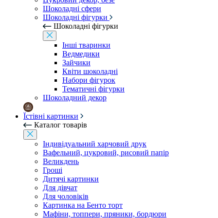
Шоколадні сфери
Шоколадні фігурки
Шоколадні фігурки
Інші тваринки
Ведмедики
Зайчики
Квіти шоколадні
Набори фігурок
Тематичні фігурки
Шоколадний декор
Їстівні картинки
Каталог товарів
Індивідуальний харчовий друк
Вафельний, цукровий, рисовий папір
Великдень
Гроші
Дитячі картинки
Для дівчат
Для чоловіків
Картинка на Бенто торт
Мафіни, топпери, пряники, бордюри