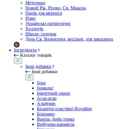
Метелики
Новий Рік, Різдво, Св. Микола
Папір для меренги
Різне
Українські патріотичні
Хеллоуїн
Школа, садочок
День Св. Валентина, весільні, для закоханих
Інгредієнти
Каталог товарів
Інші добавки
Інші добавки
Sosa
Ізомальт
Інвертний сироп
Агар-агар
Альбумін
Бісквітні пластівці Royaltine
Борошно
Ваніль, боби тонка
Вибухова карамель