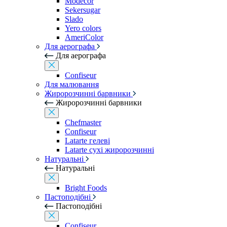
Modecor
Sekersugar
Slado
Yero colors
AmeriColor
Для аерографа
Для аерографа
Confiseur
Для малювання
Жиророзчинні барвники
Жиророзчинні барвники
Chefmaster
Confiseur
Latarte гелеві
Latarte сухі жиророзчинні
Натуральні
Натуральні
Bright Foods
Пастоподібні
Пастоподібні
Confiseur