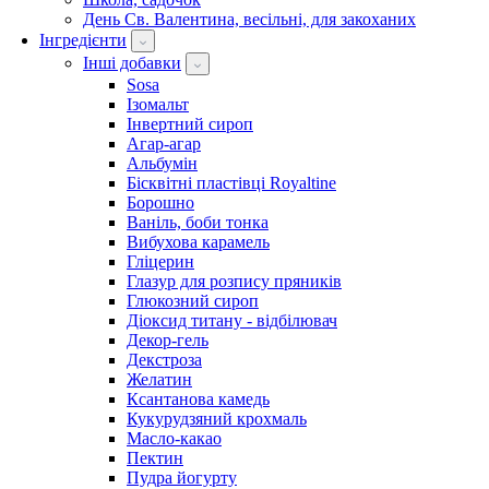
День Св. Валентина, весільні, для закоханих
Інгредієнти
Інші добавки
Sosa
Ізомальт
Інвертний сироп
Агар-агар
Альбумін
Бісквітні пластівці Royaltine
Борошно
Ваніль, боби тонка
Вибухова карамель
Гліцерин
Глазур для розпису пряників
Глюкозний сироп
Діоксид титану - відбілювач
Декор-гель
Декстроза
Желатин
Ксантанова камедь
Кукурудзяний крохмаль
Масло-какао
Пектин
Пудра йогурту