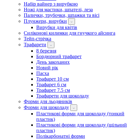
Набір вайнер з вирубкою
Ножі для мастики, шпателі, леза
Палички, трубочки, шпажки та вісі
Плунжери, вирубки
Вирубки для квітів
Силіконові килимки для гнучкого айсинга
Тейп-стрічка
Трафарети
8 березня
Бордюрний трафарет
День закоханих
Новий рік
Пасха
Трафарет 10 см
Трафарет 6 см
Трафарет 7.5 см
Трафарети для шоколаду
Форми для льодяників
Форми для шоколаду
Пластикові форми для шоколаду (тонкий
пластик)
Пластикові форми для шоколаду (щільний
пластик)
Полікарбонатні форми