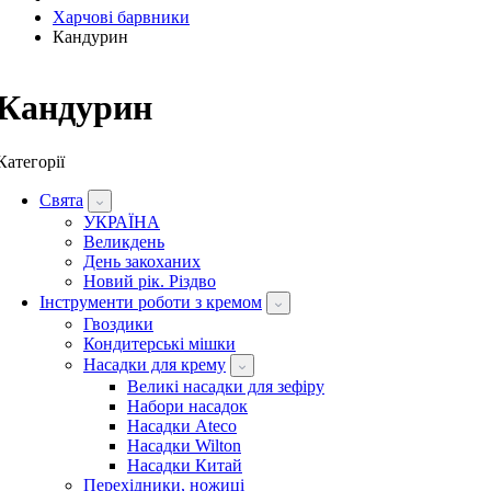
Харчові барвники
Кандурин
Кандурин
Категорії
Свята
УКРАЇНА
Великдень
День закоханих
Новий рік. Різдво
Інструменти роботи з кремом
Гвоздики
Кондитерські мішки
Насадки для крему
Великі насадки для зефіру
Набори насадок
Насадки Ateco
Насадки Wilton
Насадки Китай
Перехідники, ножиці