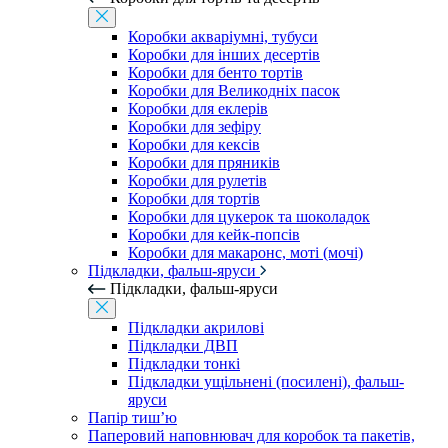
Коробки акваріумні, тубуси
Коробки для інших десертів
Коробки для бенто тортів
Коробки для Великодніх пасок
Коробки для еклерів
Коробки для зефіру
Коробки для кексів
Коробки для пряників
Коробки для рулетів
Коробки для тортів
Коробки для цукерок та шоколадок
Коробки для кейк-попсів
Коробки для макаронс, моті (мочі)
Підкладки, фальш-яруси
Підкладки, фальш-яруси
Підкладки акрилові
Підкладки ДВП
Підкладки тонкі
Підкладки ущільнені (посилені), фальш-
яруси
Папір тиш’ю
Паперовий наповнювач для коробок та пакетів,