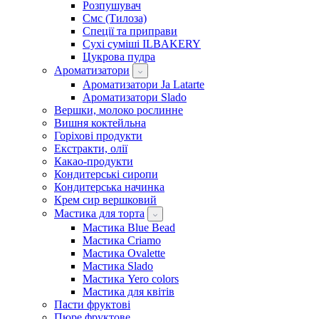
Розпушувач
Смс (Тилоза)
Спеції та приправи
Сухі суміші ILBAKERY
Цукрова пудра
Ароматизатори
Ароматизатори Ja Latarte
Ароматизатори Slado
Вершки, молоко рослинне
Вишня коктейльна
Горіхові продукти
Екстракти, олії
Какао-продукти
Кондитерські сиропи
Кондитерська начинка
Крем сир вершковий
Мастика для торта
Мастика Blue Bead
Мастика Criamo
Мастика Ovalette
Мастика Slado
Мастика Yero colors
Мастика для квітів
Пасти фруктові
Пюре фруктове