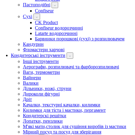
Пастоподібні
Confiseur
Сухі
CK Product
Confiseur водорозчинні
Latarte водорозчинні
Барвники порошкові (сухі) з розпилювачем
Кандурин
Фломастери харчові
Кондитерські інструменти
Інші інструменти
Аерографи, розпилювачі та фарборозпилювачі
Ваги, термометри
Вайнери
Валики
Дільники, ножі, струни
Дироколи фігурні
Дріт
Качалки, текстурні качалки, килимки
Килимки для тіста і мастики, пергамент
Кондитерскі решітки
Лопатки, пензлики
М'які мати,столик для сушіння виробів із мастики
Мірний посуд та посуд для зберігання