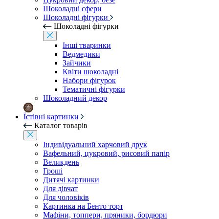
Шоколадні сфери
Шоколадні фігурки
Шоколадні фігурки
Інші тваринки
Ведмедики
Зайчики
Квіти шоколадні
Набори фігурок
Тематичні фігурки
Шоколадний декор
Їстівні картинки
Каталог товарів
Індивідуальний харчовий друк
Вафельний, цукровий, рисовий папір
Великдень
Гроші
Дитячі картинки
Для дівчат
Для чоловіків
Картинка на Бенто торт
Мафіни, топпери, пряники, бордюри