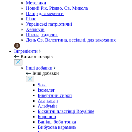
Метелики
Новий Рік, Різдво, Св. Микола
Папір для меренги
Різне
Українські патріотичні
Хеллоуїн
Школа, садочок
День Св. Валентина, весільні, для закоханих
Інгредієнти
Каталог товарів
Інші добавки
Інші добавки
Sosa
Ізомальт
Інвертний сироп
Агар-агар
Альбумін
Бісквітні пластівці Royaltine
Борошно
Ваніль, боби тонка
Вибухова карамель