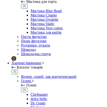
Мастика для торта
Мастика Blue Bead
Мастика Criamo
Мастика Ovalette
Мастика Slado
Мастика Yero colors
Мастика для квітів
Пасти фруктові
Пюре фруктове
Родзинки, цукати
Шоколад
Шоколадна глазур
Харчові барвники
Каталог товарів
Велюр, спрей, лак кондитерський
Гелеві
Гелеві
Chefmaster
dolce bello
Dr. Gusto