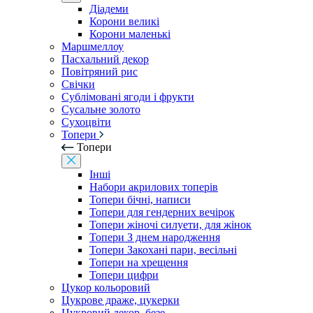
Діадеми
Корони великі
Корони маленькі
Маршмеллоу
Пасхальний декор
Повітряний рис
Свічки
Сублімовані ягоди і фрукти
Сусальне золото
Сухоцвіти
Топери
Топери
Інші
Набори акрилових топерів
Топери бічні, написи
Топери для гендерних вечірок
Топери жіночі силуети, для жінок
Топери З днем ​​народження
Топери Закохані пари, весільні
Топери на хрещення
Топери цифри
Цукор кольоровий
Цукрове драже, цукерки
Цукровий декор, безе