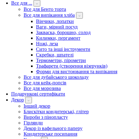
Все для ...
Все для Бенто торта
Все для випікання хліба
Вінчики, лопатки
Ваги, мірний посуд
Закваска, борошно, солод
Килимки, пергамент
Ножі, леза
Сито та інші інструменти
Скребки, шпателі
Термометри, пірометри
Трафарети (створення візерунків)
Форми для вистоювання та випікання
Все для дубайського шоколаду
Все для кейк-попсів
Все для морозива
Подарункові сертифікати
Декор
Інший декор
Блискітки кондитерські, глітер
Вироби з пінопласту
Гірлянди
Декор із вафельного паперу
Кондитерське посипання