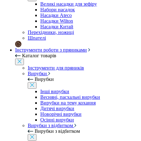
Великі насадки для зефіру
Набори насадок
Насадки Ateco
Насадки Wilton
Насадки Китай
Перехідники, ножиці
Шпателі
Інструменти роботи з пряниками
Каталог товарів
Інструменти для пряників
Вирубки
Вирубки
Інші вирубки
Весняні, пасхальні вирубки
Вирубки на тему кохання
Дитячі вирубки
Новорічні вирубки
Осінні вирубки
Вирубки з відбитком
Вирубки з відбитком