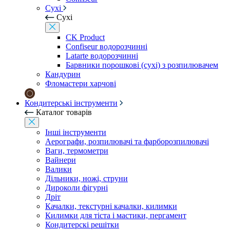
Сухі
Сухі
CK Product
Confiseur водорозчинні
Latarte водорозчинні
Барвники порошкові (сухі) з розпилювачем
Кандурин
Фломастери харчові
Кондитерські інструменти
Каталог товарів
Інші інструменти
Аерографи, розпилювачі та фарборозпилювачі
Ваги, термометри
Вайнери
Валики
Дільники, ножі, струни
Дироколи фігурні
Дріт
Качалки, текстурні качалки, килимки
Килимки для тіста і мастики, пергамент
Кондитерскі решітки