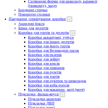
Силіконові форми для шоколаду, карамелі
(ізомальту), льоду
Бордюрні стрічки
Поворотні столики
Пакування, сервірування, коробки
Акрилові бокси
Бірки для десертів
Коробки для тортів та десертів
Коробки акваріумні, тубуси
Коробки для інших десертів
Коробки для бенто тортів
Коробки для Великодніх пасок
Коробки для еклерів
Коробки для зефіру
Коробки для кексів
Коробки для пряників
Коробки для рулетів
Коробки для тортів
Коробки для цукерок та шоколадок
Коробки для кейк-попсів
Коробки для макаронс, моті (мочі)
Підкладки, фальш-яруси
Підкладки акрилові
Підкладки ДВП
Підкладки тонкі