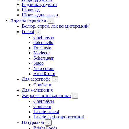
Родзинки, цукати
Шоколад
Шоколадна глазур
Харчові барвники
Велюр, спрей, лак кондитерський
Гелеві
Chefmaster
dolce bello
Dr. Gusto
Modecor
Sekersugar
Slado
Yero colors
AmeriColor
Для аерографа
Confiseur
Для малювання
Жиророзчинні барвники
Chefmaster
Confiseur
Latarte гелеві
Latarte сухі жиророзчинні
Натуральні
Bright Foods