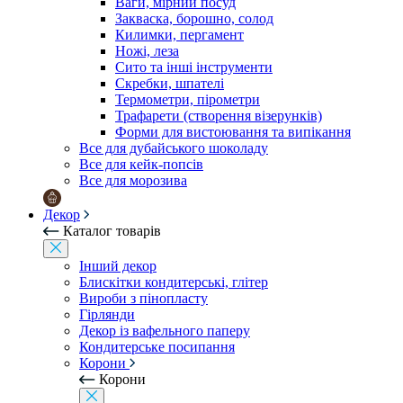
Ваги, мірний посуд
Закваска, борошно, солод
Килимки, пергамент
Ножі, леза
Сито та інші інструменти
Скребки, шпателі
Термометри, пірометри
Трафарети (створення візерунків)
Форми для вистоювання та випікання
Все для дубайського шоколаду
Все для кейк-попсів
Все для морозива
Декор
Каталог товарів
Інший декор
Блискітки кондитерські, глітер
Вироби з пінопласту
Гірлянди
Декор із вафельного паперу
Кондитерське посипання
Корони
Корони