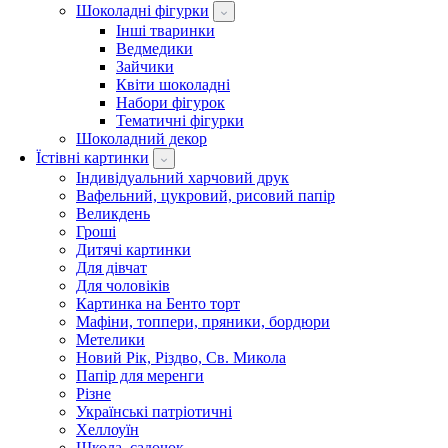
Шоколадні фігурки
Інші тваринки
Ведмедики
Зайчики
Квіти шоколадні
Набори фігурок
Тематичні фігурки
Шоколадний декор
Їстівні картинки
Індивідуальний харчовий друк
Вафельний, цукровий, рисовий папір
Великдень
Гроші
Дитячі картинки
Для дівчат
Для чоловіків
Картинка на Бенто торт
Мафіни, топпери, пряники, бордюри
Метелики
Новий Рік, Різдво, Св. Микола
Папір для меренги
Різне
Українські патріотичні
Хеллоуїн
Школа, садочок