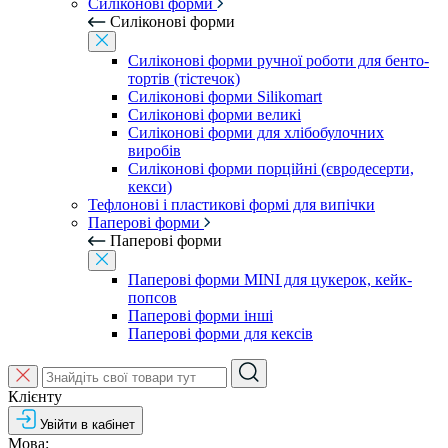
Силіконові форми
Силіконові форми
Силіконові форми ручної роботи для бенто-
тортів (тістечок)
Силіконові форми Silikomart
Силіконові форми великі
Силіконові форми для хлібобулочних
виробів
Силіконові форми порційні (євродесерти,
кекси)
Тефлонові і пластикові формі для випічки
Паперові форми
Паперові форми
Паперові форми MINI для цукерок, кейк-
попсов
Паперові форми інші
Паперові форми для кексів
Клієнту
Увійти в кабінет
Мова: