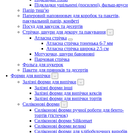
Підкладки ущільнені (посилені), фальш-яруси
Папір тиш’ю
Паперовий наповнювач для коробок та пакетів,
пакувальний папір, конфеті
Посуд для закусок та десертів
Стрічки, шнури для декору та пакування
Атласна стрічка
Атласна стрічка тоненька 6-7 мм
Атласна стрічка широка 2.5 см
Мотузочки, шнури бавовняні
Парчовая стрічка
Фольга для цукерок
Пакети для пряників та десертів
Форми для випічки
Залізні форми для випічки
Залізні форми інші
Залізні форми для випічки кексів
Залізні форми для випічки тортів
Силіконові форми
Силіконові форми ручної роботи для бенто-
тортів (тістечок)
Силіконові форми Silikomart
Силіконові форми великі
Силіконові форми для хлібобулочних виробів