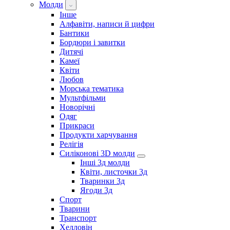
Молди
Інше
Алфавіти, написи й цифри
Бантики
Бордюри і завитки
Дитячі
Камеї
Квіти
Любов
Морська тематика
Мультфільми
Новорічні
Одяг
Прикраси
Продукти харчування
Релігія
Силіконові 3D молди
Інші 3д молди
Квіти, листочки 3д
Тваринки 3д
Ягоди 3д
Спорт
Тварини
Транспорт
Хелловін