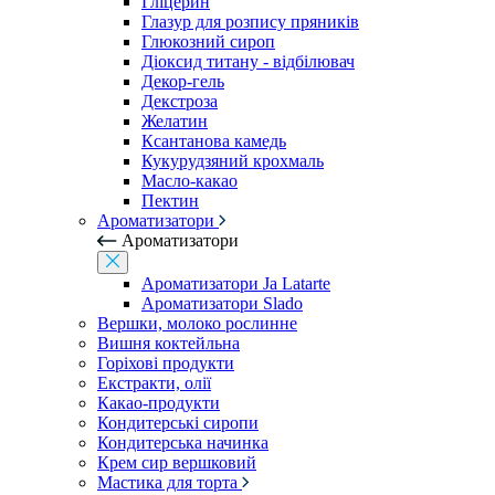
Гліцерин
Глазур для розпису пряників
Глюкозний сироп
Діоксид титану - відбілювач
Декор-гель
Декстроза
Желатин
Ксантанова камедь
Кукурудзяний крохмаль
Масло-какао
Пектин
Ароматизатори
Ароматизатори
Ароматизатори Ja Latarte
Ароматизатори Slado
Вершки, молоко рослинне
Вишня коктейльна
Горіхові продукти
Екстракти, олії
Какао-продукти
Кондитерські сиропи
Кондитерська начинка
Крем сир вершковий
Мастика для торта