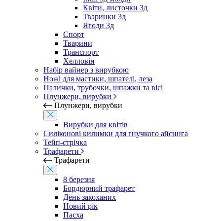
Квіти, листочки 3д
Тваринки 3д
Ягоди 3д
Спорт
Тварини
Транспорт
Хелловін
Набір вайнер з вирубкою
Ножі для мастики, шпателі, леза
Палички, трубочки, шпажки та вісі
Плунжери, вирубки
Плунжери, вирубки
Вирубки для квітів
Силіконові килимки для гнучкого айсинга
Тейп-стрічка
Трафарети
Трафарети
8 березня
Бордюрний трафарет
День закоханих
Новий рік
Пасха