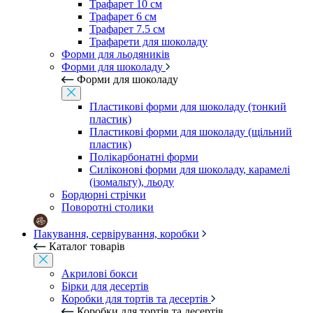
Трафарет 10 см
Трафарет 6 см
Трафарет 7.5 см
Трафарети для шоколаду
Форми для льодяників
Форми для шоколаду
Форми для шоколаду
Пластикові форми для шоколаду (тонкий
пластик)
Пластикові форми для шоколаду (щільний
пластик)
Полікарбонатні форми
Силіконові форми для шоколаду, карамелі
(ізомальту), льоду
Бордюрні стрічки
Поворотні столики
Пакування, сервірування, коробки
Каталог товарів
Акрилові бокси
Бірки для десертів
Коробки для тортів та десертів
Коробки для тортів та десертів