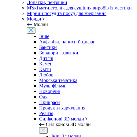
Лопатки, пензлики
М'які мати,столик для сушіння виробів із мастики
Мірний посуд та посуд для зберігання
Молди
Молди
Інше
Алфавіти, написи й цифри
Бантики
Бордюри і завитки
Дитячі
Камеї
Квіти
Любов
Морська тематика
Мультфільми
Новорічні
Одяг
Прикраси
Продукти харчування
Релігія
Силіконові 3D молди
Силіконові 3D молди
Інші 3д молди