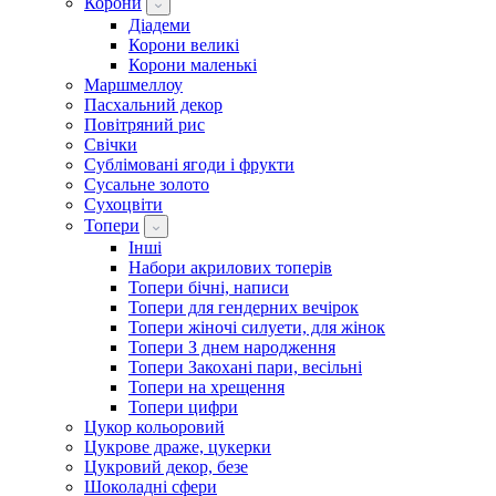
Корони
Діадеми
Корони великі
Корони маленькі
Маршмеллоу
Пасхальний декор
Повітряний рис
Свічки
Сублімовані ягоди і фрукти
Сусальне золото
Сухоцвіти
Топери
Інші
Набори акрилових топерів
Топери бічні, написи
Топери для гендерних вечірок
Топери жіночі силуети, для жінок
Топери З днем ​​народження
Топери Закохані пари, весільні
Топери на хрещення
Топери цифри
Цукор кольоровий
Цукрове драже, цукерки
Цукровий декор, безе
Шоколадні сфери