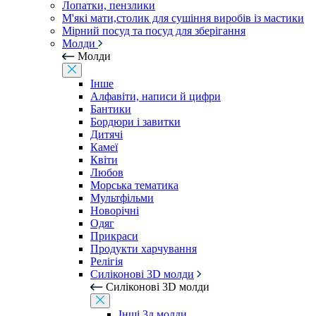
Лопатки, пензлики
М'які мати,столик для сушіння виробів із мастики
Мірний посуд та посуд для зберігання
Молди
Молди
Інше
Алфавіти, написи й цифри
Бантики
Бордюри і завитки
Дитячі
Камеї
Квіти
Любов
Морська тематика
Мультфільми
Новорічні
Одяг
Прикраси
Продукти харчування
Релігія
Силіконові 3D молди
Силіконові 3D молди
Інші 3д молди