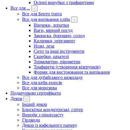
Осінні вирубки з трафаретами
Все для ...
Все для Бенто торта
Все для випікання хліба
Вінчики, лопатки
Ваги, мірний посуд
Закваска, борошно, солод
Килимки, пергамент
Ножі, леза
Сито та інші інструменти
Скребки, шпателі
Термометри, пірометри
Трафарети (створення візерунків)
Форми для вистоювання та випікання
Все для дубайського шоколаду
Все для кейк-попсів
Все для морозива
Подарункові сертифікати
Декор
Інший декор
Блискітки кондитерські, глітер
Вироби з пінопласту
Гірлянди
Декор із вафельного паперу