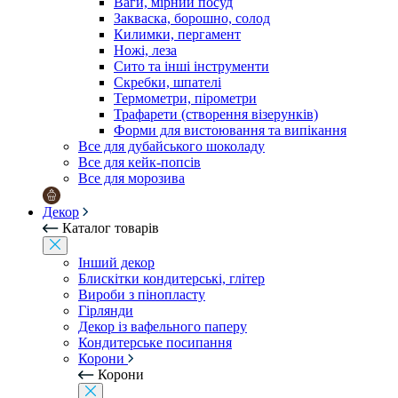
Ваги, мірний посуд
Закваска, борошно, солод
Килимки, пергамент
Ножі, леза
Сито та інші інструменти
Скребки, шпателі
Термометри, пірометри
Трафарети (створення візерунків)
Форми для вистоювання та випікання
Все для дубайського шоколаду
Все для кейк-попсів
Все для морозива
Декор
Каталог товарів
Інший декор
Блискітки кондитерські, глітер
Вироби з пінопласту
Гірлянди
Декор із вафельного паперу
Кондитерське посипання
Корони
Корони