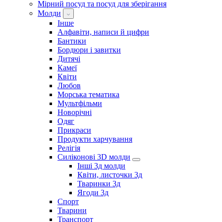
Мірний посуд та посуд для зберігання
Молди
Інше
Алфавіти, написи й цифри
Бантики
Бордюри і завитки
Дитячі
Камеї
Квіти
Любов
Морська тематика
Мультфільми
Новорічні
Одяг
Прикраси
Продукти харчування
Релігія
Силіконові 3D молди
Інші 3д молди
Квіти, листочки 3д
Тваринки 3д
Ягоди 3д
Спорт
Тварини
Транспорт