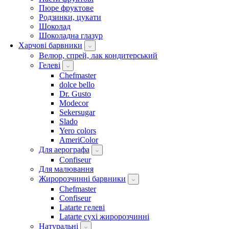
Пюре фруктове
Родзинки, цукати
Шоколад
Шоколадна глазур
Харчові барвники
Велюр, спрей, лак кондитерський
Гелеві
Chefmaster
dolce bello
Dr. Gusto
Modecor
Sekersugar
Slado
Yero colors
AmeriColor
Для аерографа
Confiseur
Для малювання
Жиророзчинні барвники
Chefmaster
Confiseur
Latarte гелеві
Latarte сухі жиророзчинні
Натуральні