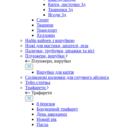
Квіти, листочки 3д
Тваринки 3д
Ягоди 3д
Спорт
Тварини
Транспорт
Хелловін
Набір вайнер з вирубкою
Ножі для мастики, шпателі, леза
Палички, трубочки, шпажки та вісі
Плунжери, вирубки
Плунжери, вирубки
Вирубки для квітів
Силіконові килимки для гнучкого айсинга
Тейп-стрічка
Трафарети
Трафарети
8 березня
Бордюрний трафарет
День закоханих
Новий рік
Пасха