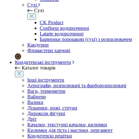
Сухі
Сухі
CK Product
Confiseur водорозчинні
Latarte водорозчинні
Барвники порошкові (сухі) з розпилювачем
Кандурин
Фломастери харчові
Кондитерські інструменти
Каталог товарів
Інші інструменти
Аерографи, розпилювачі та фарборозпилювачі
Ваги, термометри
Вайнери
Валики
Дільники, ножі, струни
Дироколи фігурні
Дріт
Качалки, текстурні качалки, килимки
Килимки для тіста і мастики, пергамент
Кондитерскі решітки