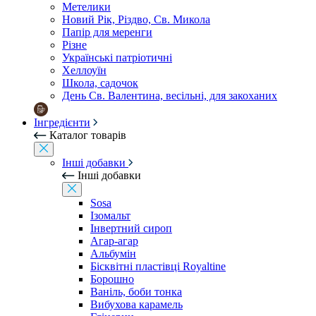
Метелики
Новий Рік, Різдво, Св. Микола
Папір для меренги
Різне
Українські патріотичні
Хеллоуїн
Школа, садочок
День Св. Валентина, весільні, для закоханих
Інгредієнти
Каталог товарів
Інші добавки
Інші добавки
Sosa
Ізомальт
Інвертний сироп
Агар-агар
Альбумін
Бісквітні пластівці Royaltine
Борошно
Ваніль, боби тонка
Вибухова карамель