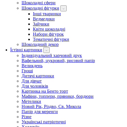
Шоколадні сфери
Шоколадні фігурки
Інші тваринки
Ведмедики
Зайчики
Квіти шоколадні
Набори фігурок
Тематичні фігурки
Шоколадний декор
Їстівні картинки
Індивідуальний харчовий друк
Вафельний, цукровий, рисовий папір
Великдень
Гроші
Дитячі картинки
Для дівчат
Для чоловіків
Картинка на Бенто торт
Мафіни, топпери, пряники, бордюри
Метелики
Новий Рік, Різдво, Св. Микола
Папір для меренги
Різне
Українські патріотичні
Хеллоуїн