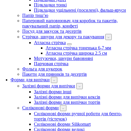
Підкладки тонкі
Підкладки ущільнені (посилені), фальш-яруси
Папір тиш’ю
Паперовий наповнювач для коробок та пакетів,
пакувальний папір, конфеті
Посуд для закусок та десертів
Стрічки, шнури для декору та пакування
Атласна стрічка
Атласна стрічка тоненька 6-7 мм
Атласна стрічка широка 2.5 см
Мотузочки, шнури бавовняні
Парчовая стрічка
Фольга для цукерок
Пакети для пряників та десертів
Форми для випічки
Залізні форми для випічки
Залізні форми інші
Залізні форми для випічки кексів
Залізні форми для випічки тортів
Силіконові форми
Силіконові форми ручної роботи для бенто-
тортів (тістечок)
Силіконові форми Silikomart
Силіконові форми великі