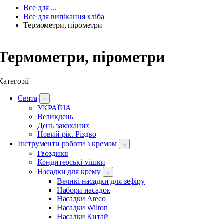
Все для ...
Все для випікання хліба
Термометри, пірометри
Термометри, пірометри
Категорії
Свята
УКРАЇНА
Великдень
День закоханих
Новий рік. Різдво
Інструменти роботи з кремом
Гвоздики
Кондитерські мішки
Насадки для крему
Великі насадки для зефіру
Набори насадок
Насадки Ateco
Насадки Wilton
Насадки Китай