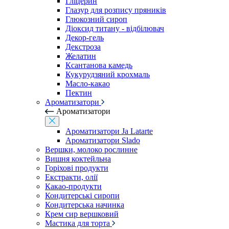
Гліцерин
Глазур для розпису пряників
Глюкозний сироп
Діоксид титану - відбілювач
Декор-гель
Декстроза
Желатин
Ксантанова камедь
Кукурудзяний крохмаль
Масло-какао
Пектин
Ароматизатори
Ароматизатори
Ароматизатори Ja Latarte
Ароматизатори Slado
Вершки, молоко рослинне
Вишня коктейльна
Горіхові продукти
Екстракти, олії
Какао-продукти
Кондитерські сиропи
Кондитерська начинка
Крем сир вершковий
Мастика для торта