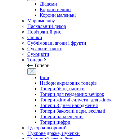
Діадеми
Корони великі
Корони маленькі
Маршмеллоу
Пасхальний декор
Повітряний рис
Свічки
Сублімовані ягоди і фрукти
Сусальне золото
Сухоцвіти
Топери
Топери
Інші
Набори акрилових топерів
Топери бічні, написи
Топери для гендерних вечірок
Топери жіночі силуети, для жінок
Топери З днем ​​народження
Топери Закохані пари, весільні
Топери на хрещення
Топери цифри
Цукор кольоровий
Цукрове драже, цукерки
Цукровий декор, безе