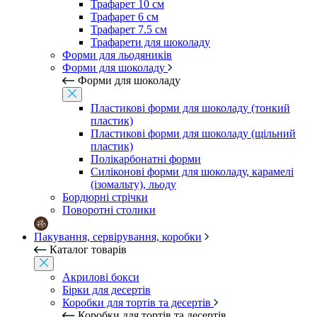
Трафарет 10 см
Трафарет 6 см
Трафарет 7.5 см
Трафарети для шоколаду
Форми для льодяників
Форми для шоколаду
Форми для шоколаду
Пластикові форми для шоколаду (тонкий
пластик)
Пластикові форми для шоколаду (щільний
пластик)
Полікарбонатні форми
Силіконові форми для шоколаду, карамелі
(ізомальту), льоду
Бордюрні стрічки
Поворотні столики
Пакування, сервірування, коробки
Каталог товарів
Акрилові бокси
Бірки для десертів
Коробки для тортів та десертів
Коробки для тортів та десертів