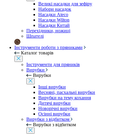
Великі насадки для зефіру
Набори насадок
Насадки Ateco
Насадки Wilton
Насадки Китай
Перехідники, ножиці
Шпателі
Інструменти роботи з пряниками
Каталог товарів
Інструменти для пряників
Вирубки
Вирубки
Інші вирубки
Весняні, пасхальні вирубки
Вирубки на тему кохання
Дитячі вирубки
Новорічні вирубки
Осінні вирубки
Вирубки з відбитком
Вирубки з відбитком