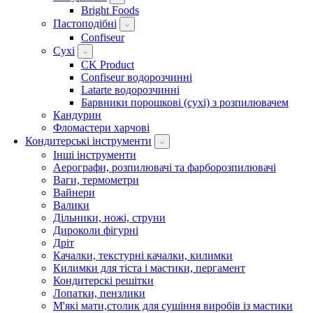
Bright Foods
Пастоподібні
Confiseur
Сухі
CK Product
Confiseur водорозчинні
Latarte водорозчинні
Барвники порошкові (сухі) з розпилювачем
Кандурин
Фломастери харчові
Кондитерські інструменти
Інші інструменти
Аерографи, розпилювачі та фарборозпилювачі
Ваги, термометри
Вайнери
Валики
Дільники, ножі, струни
Дироколи фігурні
Дріт
Качалки, текстурні качалки, килимки
Килимки для тіста і мастики, пергамент
Кондитерскі решітки
Лопатки, пензлики
М'які мати,столик для сушіння виробів із мастики