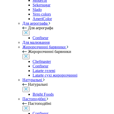
Modecor
Sekersugar
Slado
Yero colors
AmeriColor
Для аерографа
Для аерографа
Confiseur
Для малювання
Жиророзчинні барвники
Жиророзчинні барвники
Chefmaster
Confiseur
Latarte гелеві
Latarte сухі жиророзчинні
Натуральні
Натуральні
Bright Foods
Пастоподібні
Пастоподібні
Confiseur