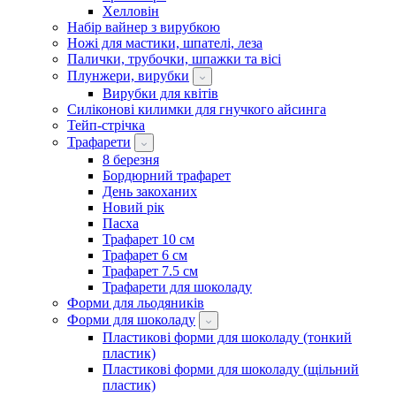
Хелловін
Набір вайнер з вирубкою
Ножі для мастики, шпателі, леза
Палички, трубочки, шпажки та вісі
Плунжери, вирубки
Вирубки для квітів
Силіконові килимки для гнучкого айсинга
Тейп-стрічка
Трафарети
8 березня
Бордюрний трафарет
День закоханих
Новий рік
Пасха
Трафарет 10 см
Трафарет 6 см
Трафарет 7.5 см
Трафарети для шоколаду
Форми для льодяників
Форми для шоколаду
Пластикові форми для шоколаду (тонкий
пластик)
Пластикові форми для шоколаду (щільний
пластик)