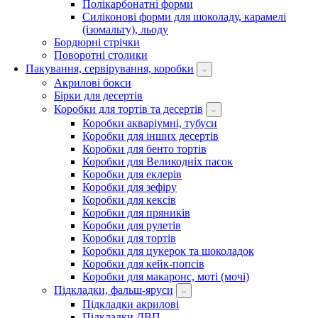
Полікарбонатні форми
Силіконові форми для шоколаду, карамелі
(ізомальту), льоду
Бордюрні стрічки
Поворотні столики
Пакування, сервірування, коробки
Акрилові бокси
Бірки для десертів
Коробки для тортів та десертів
Коробки акваріумні, тубуси
Коробки для інших десертів
Коробки для бенто тортів
Коробки для Великодніх пасок
Коробки для еклерів
Коробки для зефіру
Коробки для кексів
Коробки для пряників
Коробки для рулетів
Коробки для тортів
Коробки для цукерок та шоколадок
Коробки для кейк-попсів
Коробки для макаронс, моті (мочі)
Підкладки, фальш-яруси
Підкладки акрилові
Підкладки ДВП