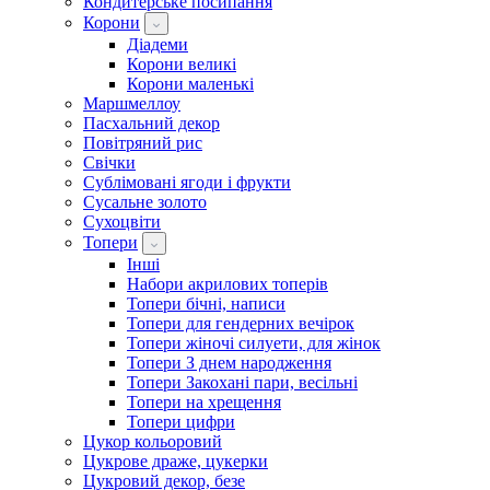
Кондитерське посипання
Корони
Діадеми
Корони великі
Корони маленькі
Маршмеллоу
Пасхальний декор
Повітряний рис
Свічки
Сублімовані ягоди і фрукти
Сусальне золото
Сухоцвіти
Топери
Інші
Набори акрилових топерів
Топери бічні, написи
Топери для гендерних вечірок
Топери жіночі силуети, для жінок
Топери З днем ​​народження
Топери Закохані пари, весільні
Топери на хрещення
Топери цифри
Цукор кольоровий
Цукрове драже, цукерки
Цукровий декор, безе