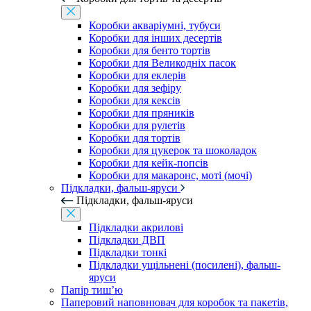
Коробки акваріумні, тубуси
Коробки для інших десертів
Коробки для бенто тортів
Коробки для Великодніх пасок
Коробки для еклерів
Коробки для зефіру
Коробки для кексів
Коробки для пряників
Коробки для рулетів
Коробки для тортів
Коробки для цукерок та шоколадок
Коробки для кейк-попсів
Коробки для макаронс, моті (мочі)
Підкладки, фальш-яруси
Підкладки, фальш-яруси
Підкладки акрилові
Підкладки ДВП
Підкладки тонкі
Підкладки ущільнені (посилені), фальш-
яруси
Папір тиш’ю
Паперовий наповнювач для коробок та пакетів,