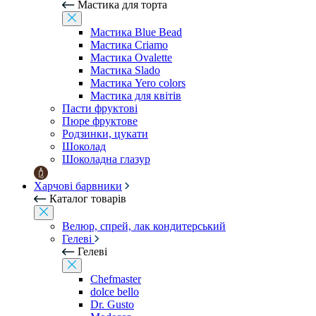
Мастика для торта
Мастика Blue Bead
Мастика Criamo
Мастика Ovalette
Мастика Slado
Мастика Yero colors
Мастика для квітів
Пасти фруктові
Пюре фруктове
Родзинки, цукати
Шоколад
Шоколадна глазур
Харчові барвники
Каталог товарів
Велюр, спрей, лак кондитерський
Гелеві
Гелеві
Chefmaster
dolce bello
Dr. Gusto