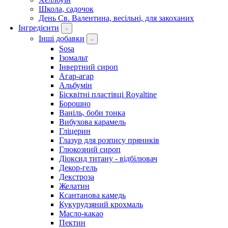
Школа, садочок
День Св. Валентина, весільні, для закоханих
Інгредієнти
Інші добавки
Sosa
Ізомальт
Інвертний сироп
Агар-агар
Альбумін
Бісквітні пластівці Royaltine
Борошно
Ваніль, боби тонка
Вибухова карамель
Гліцерин
Глазур для розпису пряників
Глюкозний сироп
Діоксид титану - відбілювач
Декор-гель
Декстроза
Желатин
Ксантанова камедь
Кукурудзяний крохмаль
Масло-какао
Пектин