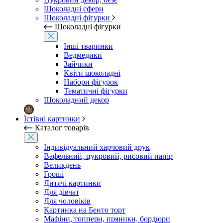
Шоколадні сфери
Шоколадні фігурки
Шоколадні фігурки
Інші тваринки
Ведмедики
Зайчики
Квіти шоколадні
Набори фігурок
Тематичні фігурки
Шоколадний декор
Їстівні картинки
Каталог товарів
Індивідуальний харчовий друк
Вафельний, цукровий, рисовий папір
Великдень
Гроші
Дитячі картинки
Для дівчат
Для чоловіків
Картинка на Бенто торт
Мафіни, топпери, пряники, бордюри