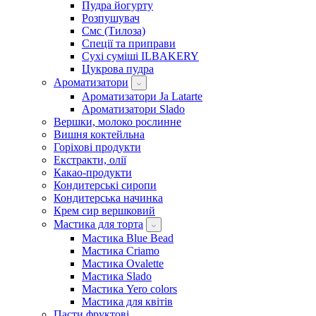
Пудра йогурту
Розпушувач
Смс (Тилоза)
Спеції та приправи
Сухі суміші ILBAKERY
Цукрова пудра
Ароматизатори
Ароматизатори Ja Latarte
Ароматизатори Slado
Вершки, молоко рослинне
Вишня коктейльна
Горіхові продукти
Екстракти, олії
Какао-продукти
Кондитерські сиропи
Кондитерська начинка
Крем сир вершковий
Мастика для торта
Мастика Blue Bead
Мастика Criamo
Мастика Ovalette
Мастика Slado
Мастика Yero colors
Мастика для квітів
Пасти фруктові