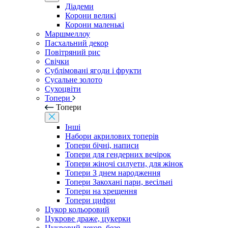
Діадеми
Корони великі
Корони маленькі
Маршмеллоу
Пасхальний декор
Повітряний рис
Свічки
Сублімовані ягоди і фрукти
Сусальне золото
Сухоцвіти
Топери
Топери
Інші
Набори акрилових топерів
Топери бічні, написи
Топери для гендерних вечірок
Топери жіночі силуети, для жінок
Топери З днем ​​народження
Топери Закохані пари, весільні
Топери на хрещення
Топери цифри
Цукор кольоровий
Цукрове драже, цукерки
Цукровий декор, безе