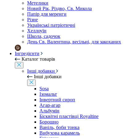
Метелики
Новий Рік, Різдво, Св. Микола
Папір для меренги
Різне
Українські патріотичні
Хеллоуїн
Школа, садочок
День Св. Валентина, весільні, для закоханих
Інгредієнти
Каталог товарів
Інші добавки
Інші добавки
Sosa
Ізомальт
Інвертний сироп
Агар-агар
Альбумін
Бісквітні пластівці Royaltine
Борошно
Ваніль, боби тонка
Вибухова карамель