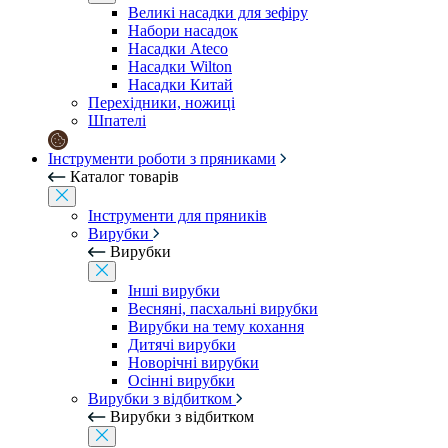
Великі насадки для зефіру
Набори насадок
Насадки Ateco
Насадки Wilton
Насадки Китай
Перехідники, ножиці
Шпателі
Інструменти роботи з пряниками
Каталог товарів
Інструменти для пряників
Вирубки
Вирубки
Інші вирубки
Весняні, пасхальні вирубки
Вирубки на тему кохання
Дитячі вирубки
Новорічні вирубки
Осінні вирубки
Вирубки з відбитком
Вирубки з відбитком