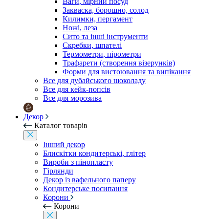
Ваги, мірний посуд
Закваска, борошно, солод
Килимки, пергамент
Ножі, леза
Сито та інші інструменти
Скребки, шпателі
Термометри, пірометри
Трафарети (створення візерунків)
Форми для вистоювання та випікання
Все для дубайського шоколаду
Все для кейк-попсів
Все для морозива
Декор
Каталог товарів
Інший декор
Блискітки кондитерські, глітер
Вироби з пінопласту
Гірлянди
Декор із вафельного паперу
Кондитерське посипання
Корони
Корони