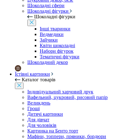
Шоколадні сфери
Шоколадні фігурки
Шоколадні фігурки
Інші тваринки
Ведмедики
Зайчики
Квіти шоколадні
Набори фігурок
Тематичні фігурки
Шоколадний декор
Їстівні картинки
Каталог товарів
Індивідуальний харчовий друк
Вафельний, цукровий, рисовий папір
Великдень
Гроші
Дитячі картинки
Для дівчат
Для чоловіків
Картинка на Бенто торт
Мафіни, топпери, пряники, бордюри