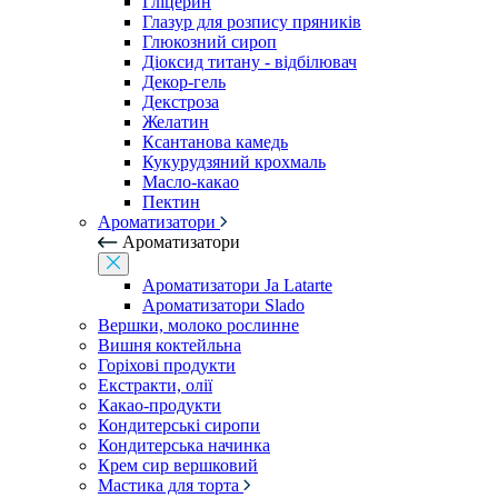
Гліцерин
Глазур для розпису пряників
Глюкозний сироп
Діоксид титану - відбілювач
Декор-гель
Декстроза
Желатин
Ксантанова камедь
Кукурудзяний крохмаль
Масло-какао
Пектин
Ароматизатори
Ароматизатори
Ароматизатори Ja Latarte
Ароматизатори Slado
Вершки, молоко рослинне
Вишня коктейльна
Горіхові продукти
Екстракти, олії
Какао-продукти
Кондитерські сиропи
Кондитерська начинка
Крем сир вершковий
Мастика для торта