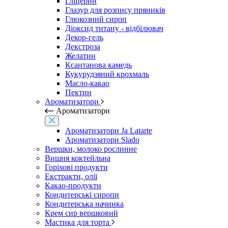
Гліцерин
Глазур для розпису пряників
Глюкозний сироп
Діоксид титану - відбілювач
Декор-гель
Декстроза
Желатин
Ксантанова камедь
Кукурудзяний крохмаль
Масло-какао
Пектин
Ароматизатори
Ароматизатори
Ароматизатори Ja Latarte
Ароматизатори Slado
Вершки, молоко рослинне
Вишня коктейльна
Горіхові продукти
Екстракти, олії
Какао-продукти
Кондитерські сиропи
Кондитерська начинка
Крем сир вершковий
Мастика для торта