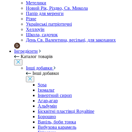
Метелики
Новий Рік, Різдво, Св. Микола
Папір для меренги
Різне
Українські патріотичні
Хеллоуїн
Школа, садочок
День Св. Валентина, весільні, для закоханих
Інгредієнти
Каталог товарів
Інші добавки
Інші добавки
Sosa
Ізомальт
Інвертний сироп
Агар-агар
Альбумін
Бісквітні пластівці Royaltine
Борошно
Ваніль, боби тонка
Вибухова карамель