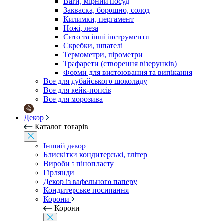
Ваги, мірний посуд
Закваска, борошно, солод
Килимки, пергамент
Ножі, леза
Сито та інші інструменти
Скребки, шпателі
Термометри, пірометри
Трафарети (створення візерунків)
Форми для вистоювання та випікання
Все для дубайського шоколаду
Все для кейк-попсів
Все для морозива
Декор
Каталог товарів
Інший декор
Блискітки кондитерські, глітер
Вироби з пінопласту
Гірлянди
Декор із вафельного паперу
Кондитерське посипання
Корони
Корони