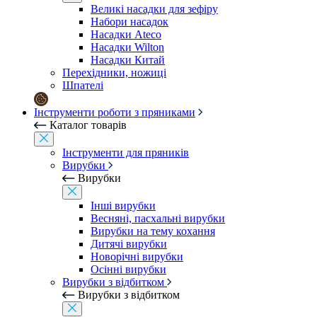
Великі насадки для зефіру
Набори насадок
Насадки Ateco
Насадки Wilton
Насадки Китай
Перехідники, ножиці
Шпателі
Інструменти роботи з пряниками
Каталог товарів
Інструменти для пряників
Вирубки
Вирубки
Інші вирубки
Весняні, пасхальні вирубки
Вирубки на тему кохання
Дитячі вирубки
Новорічні вирубки
Осінні вирубки
Вирубки з відбитком
Вирубки з відбитком