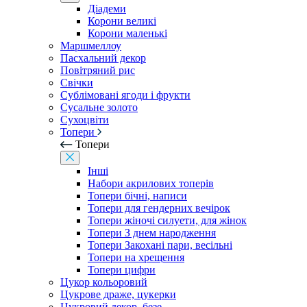
Діадеми
Корони великі
Корони маленькі
Маршмеллоу
Пасхальний декор
Повітряний рис
Свічки
Сублімовані ягоди і фрукти
Сусальне золото
Сухоцвіти
Топери
Топери
Інші
Набори акрилових топерів
Топери бічні, написи
Топери для гендерних вечірок
Топери жіночі силуети, для жінок
Топери З днем ​​народження
Топери Закохані пари, весільні
Топери на хрещення
Топери цифри
Цукор кольоровий
Цукрове драже, цукерки
Цукровий декор, безе