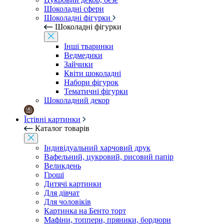
Шоколадні сфери
Шоколадні фігурки
Шоколадні фігурки
Інші тваринки
Ведмедики
Зайчики
Квіти шоколадні
Набори фігурок
Тематичні фігурки
Шоколадний декор
Їстівні картинки
Каталог товарів
Індивідуальний харчовий друк
Вафельний, цукровий, рисовий папір
Великдень
Гроші
Дитячі картинки
Для дівчат
Для чоловіків
Картинка на Бенто торт
Мафіни, топпери, пряники, бордюри