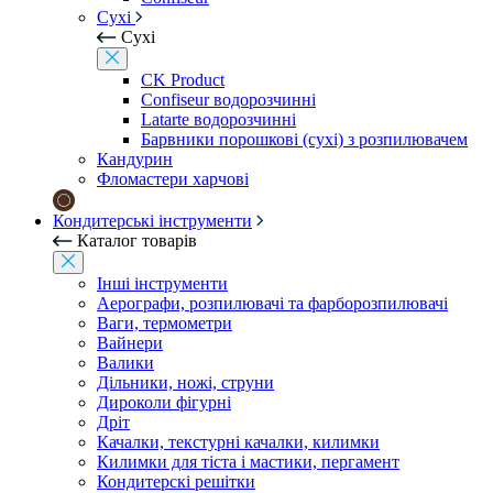
Сухі
Сухі
CK Product
Confiseur водорозчинні
Latarte водорозчинні
Барвники порошкові (сухі) з розпилювачем
Кандурин
Фломастери харчові
Кондитерські інструменти
Каталог товарів
Інші інструменти
Аерографи, розпилювачі та фарборозпилювачі
Ваги, термометри
Вайнери
Валики
Дільники, ножі, струни
Дироколи фігурні
Дріт
Качалки, текстурні качалки, килимки
Килимки для тіста і мастики, пергамент
Кондитерскі решітки