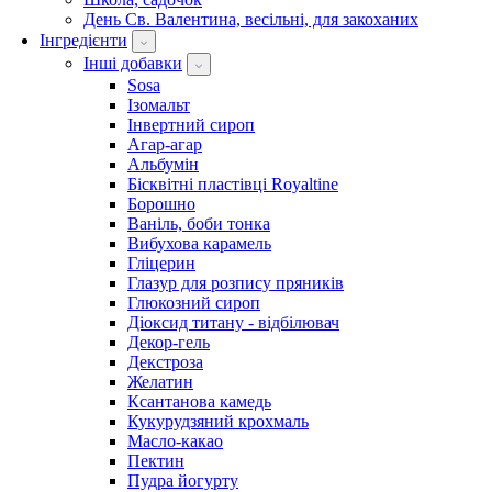
День Св. Валентина, весільні, для закоханих
Інгредієнти
Інші добавки
Sosa
Ізомальт
Інвертний сироп
Агар-агар
Альбумін
Бісквітні пластівці Royaltine
Борошно
Ваніль, боби тонка
Вибухова карамель
Гліцерин
Глазур для розпису пряників
Глюкозний сироп
Діоксид титану - відбілювач
Декор-гель
Декстроза
Желатин
Ксантанова камедь
Кукурудзяний крохмаль
Масло-какао
Пектин
Пудра йогурту