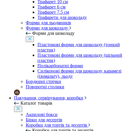
Трафарет 10 см
Трафарет 6 см
Трафарет 7.5 см
Трафарети для шоколаду
Форми для льодяників
Форми для шоколаду
Форми для шоколаду
Пластикові форми для шоколаду (тонкий
пластик)
Пластикові форми для шоколаду (щільний
пластик)
Полікарбонатні форми
Силіконові форми для шоколаду, карамелі
(ізомальту), льоду
Бордюрні стрічки
Поворотні столики
Пакування, сервірування, коробки
Каталог товарів
Акрилові бокси
Бірки для десертів
Коробки для тортів та десертів
Коробки для тортів та десертів