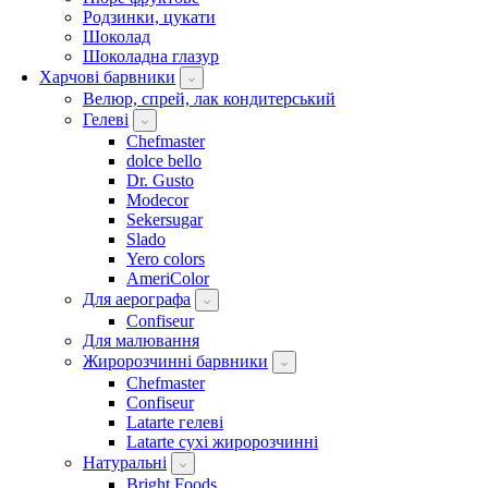
Родзинки, цукати
Шоколад
Шоколадна глазур
Харчові барвники
Велюр, спрей, лак кондитерський
Гелеві
Chefmaster
dolce bello
Dr. Gusto
Modecor
Sekersugar
Slado
Yero colors
AmeriColor
Для аерографа
Confiseur
Для малювання
Жиророзчинні барвники
Chefmaster
Confiseur
Latarte гелеві
Latarte сухі жиророзчинні
Натуральні
Bright Foods