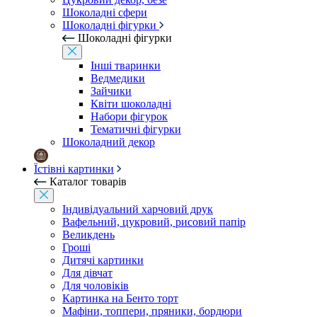
Шоколадні сфери
Шоколадні фігурки
Шоколадні фігурки
Інші тваринки
Ведмедики
Зайчики
Квіти шоколадні
Набори фігурок
Тематичні фігурки
Шоколадний декор
Їстівні картинки
Каталог товарів
Індивідуальний харчовий друк
Вафельний, цукровий, рисовий папір
Великдень
Гроші
Дитячі картинки
Для дівчат
Для чоловіків
Картинка на Бенто торт
Мафіни, топпери, пряники, бордюри