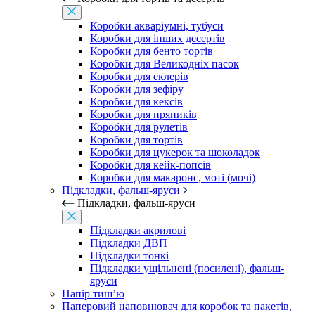
Коробки акваріумні, тубуси
Коробки для інших десертів
Коробки для бенто тортів
Коробки для Великодніх пасок
Коробки для еклерів
Коробки для зефіру
Коробки для кексів
Коробки для пряників
Коробки для рулетів
Коробки для тортів
Коробки для цукерок та шоколадок
Коробки для кейк-попсів
Коробки для макаронс, моті (мочі)
Підкладки, фальш-яруси
Підкладки, фальш-яруси
Підкладки акрилові
Підкладки ДВП
Підкладки тонкі
Підкладки ущільнені (посилені), фальш-
яруси
Папір тиш’ю
Паперовий наповнювач для коробок та пакетів,