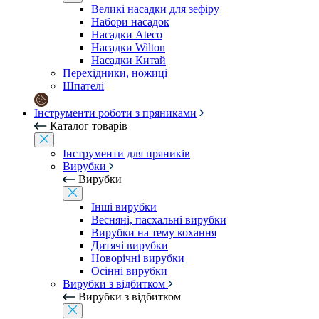
Великі насадки для зефіру
Набори насадок
Насадки Ateco
Насадки Wilton
Насадки Китай
Перехідники, ножиці
Шпателі
Інструменти роботи з пряниками
Каталог товарів
Інструменти для пряників
Вирубки
Вирубки
Інші вирубки
Весняні, пасхальні вирубки
Вирубки на тему кохання
Дитячі вирубки
Новорічні вирубки
Осінні вирубки
Вирубки з відбитком
Вирубки з відбитком