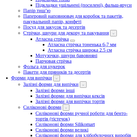
Підкладки ущільнені (посилені), фальш-яруси
Папір тиш’ю
Паперовий наповнювач для коробок та пакетів,
пакувальний папір, конфеті
Посуд для закусок та десертів
Стрічки, шнури для декору та пакування
Атласна стрічка
Атласна стрічка тоненька 6-7 мм
Атласна стрічка широка 2.5 см
Мотузочки, шнури бавовняні
Парчовая стрічка
Фольга для цукерок
Пакети для пряників та десертів
Форми для випічки
Залізні форми для випічки
Залізні форми інші
Залізні форми для випічки кексів
Залізні форми для випічки тортів
Силіконові форми
Силіконові форми ручної роботи для бенто-
тортів (тістечок)
Силіконові форми Silikomart
Силіконові форми великі
Силіконові форми для хлібобулочних виробів