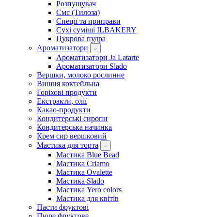
Розпушувач
Смс (Тилоза)
Спеції та приправи
Сухі суміші ILBAKERY
Цукрова пудра
Ароматизатори
Ароматизатори Ja Latarte
Ароматизатори Slado
Вершки, молоко рослинне
Вишня коктейльна
Горіхові продукти
Екстракти, олії
Какао-продукти
Кондитерські сиропи
Кондитерська начинка
Крем сир вершковий
Мастика для торта
Мастика Blue Bead
Мастика Criamo
Мастика Ovalette
Мастика Slado
Мастика Yero colors
Мастика для квітів
Пасти фруктові
Пюре фруктове