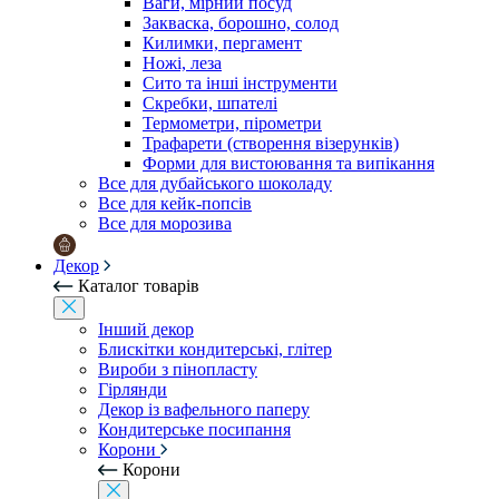
Ваги, мірний посуд
Закваска, борошно, солод
Килимки, пергамент
Ножі, леза
Сито та інші інструменти
Скребки, шпателі
Термометри, пірометри
Трафарети (створення візерунків)
Форми для вистоювання та випікання
Все для дубайського шоколаду
Все для кейк-попсів
Все для морозива
Декор
Каталог товарів
Інший декор
Блискітки кондитерські, глітер
Вироби з пінопласту
Гірлянди
Декор із вафельного паперу
Кондитерське посипання
Корони
Корони