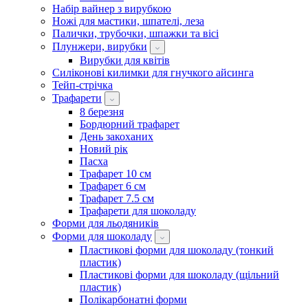
Набір вайнер з вирубкою
Ножі для мастики, шпателі, леза
Палички, трубочки, шпажки та вісі
Плунжери, вирубки
Вирубки для квітів
Силіконові килимки для гнучкого айсинга
Тейп-стрічка
Трафарети
8 березня
Бордюрний трафарет
День закоханих
Новий рік
Пасха
Трафарет 10 см
Трафарет 6 см
Трафарет 7.5 см
Трафарети для шоколаду
Форми для льодяників
Форми для шоколаду
Пластикові форми для шоколаду (тонкий
пластик)
Пластикові форми для шоколаду (щільний
пластик)
Полікарбонатні форми