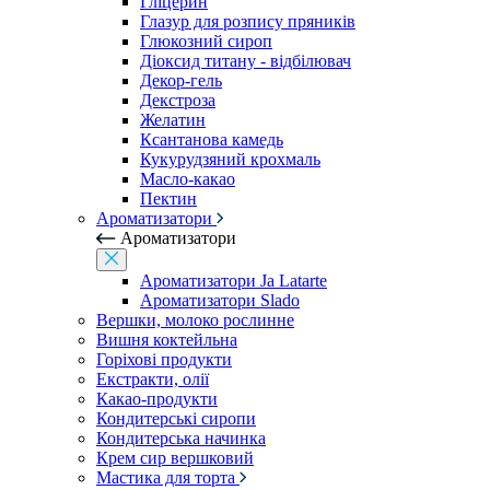
Гліцерин
Глазур для розпису пряників
Глюкозний сироп
Діоксид титану - відбілювач
Декор-гель
Декстроза
Желатин
Ксантанова камедь
Кукурудзяний крохмаль
Масло-какао
Пектин
Ароматизатори
Ароматизатори
Ароматизатори Ja Latarte
Ароматизатори Slado
Вершки, молоко рослинне
Вишня коктейльна
Горіхові продукти
Екстракти, олії
Какао-продукти
Кондитерські сиропи
Кондитерська начинка
Крем сир вершковий
Мастика для торта