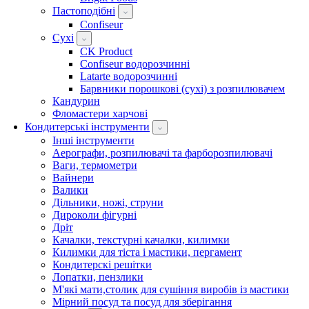
Пастоподібні
Confiseur
Сухі
CK Product
Confiseur водорозчинні
Latarte водорозчинні
Барвники порошкові (сухі) з розпилювачем
Кандурин
Фломастери харчові
Кондитерські інструменти
Інші інструменти
Аерографи, розпилювачі та фарборозпилювачі
Ваги, термометри
Вайнери
Валики
Дільники, ножі, струни
Дироколи фігурні
Дріт
Качалки, текстурні качалки, килимки
Килимки для тіста і мастики, пергамент
Кондитерскі решітки
Лопатки, пензлики
М'які мати,столик для сушіння виробів із мастики
Мірний посуд та посуд для зберігання