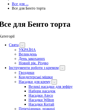
Все для ...
Все для Бенто торта
Все для Бенто торта
Категорії
Свята
УКРАЇНА
Великдень
День закоханих
Новий рік. Різдво
Інструменти роботи з кремом
Гвоздики
Кондитерські мішки
Насадки для крему
Великі насадки для зефіру
Набори насадок
Насадки Ateco
Насадки Wilton
Насадки Китай
Перехідники, ножиці