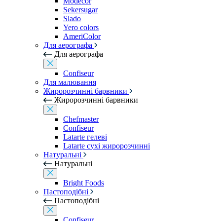
Modecor
Sekersugar
Slado
Yero colors
AmeriColor
Для аерографа
Для аерографа
Confiseur
Для малювання
Жиророзчинні барвники
Жиророзчинні барвники
Chefmaster
Confiseur
Latarte гелеві
Latarte сухі жиророзчинні
Натуральні
Натуральні
Bright Foods
Пастоподібні
Пастоподібні
Confiseur