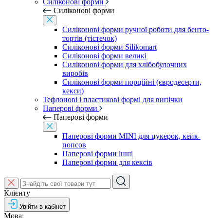
Силіконові форми
Силіконові форми
Силіконові форми ручної роботи для бенто-
тортів (тістечок)
Силіконові форми Silikomart
Силіконові форми великі
Силіконові форми для хлібобулочних
виробів
Силіконові форми порційні (євродесерти,
кекси)
Тефлонові і пластикові формі для випічки
Паперові форми
Паперові форми
Паперові форми MINI для цукерок, кейк-
попсов
Паперові форми інші
Паперові форми для кексів
Клієнту
Увійти в кабінет
Мова: