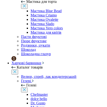
Мастика для торта
Мастика Blue Bead
Мастика Criamo
Мастика Ovalette
Мастика Slado
Мастика Yero colors
Мастика для квітів
Пасти фруктові
Пюре фруктове
Родзинки, цукати
Шоколад
Шоколадна глазур
Харчові барвники
Каталог товарів
Велюр, спрей, лак кондитерський
Гелеві
Гелеві
Chefmaster
dolce bello
Dr. Gusto