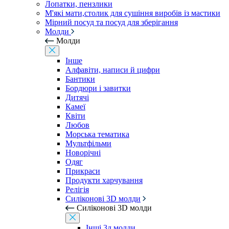
Лопатки, пензлики
М'які мати,столик для сушіння виробів із мастики
Мірний посуд та посуд для зберігання
Молди
Молди
Інше
Алфавіти, написи й цифри
Бантики
Бордюри і завитки
Дитячі
Камеї
Квіти
Любов
Морська тематика
Мультфільми
Новорічні
Одяг
Прикраси
Продукти харчування
Релігія
Силіконові 3D молди
Силіконові 3D молди
Інші 3д молди