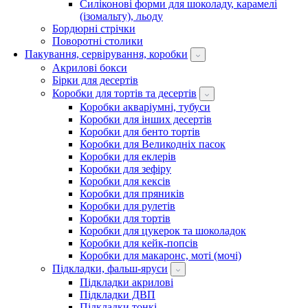
Силіконові форми для шоколаду, карамелі
(ізомальту), льоду
Бордюрні стрічки
Поворотні столики
Пакування, сервірування, коробки
Акрилові бокси
Бірки для десертів
Коробки для тортів та десертів
Коробки акваріумні, тубуси
Коробки для інших десертів
Коробки для бенто тортів
Коробки для Великодніх пасок
Коробки для еклерів
Коробки для зефіру
Коробки для кексів
Коробки для пряників
Коробки для рулетів
Коробки для тортів
Коробки для цукерок та шоколадок
Коробки для кейк-попсів
Коробки для макаронс, моті (мочі)
Підкладки, фальш-яруси
Підкладки акрилові
Підкладки ДВП
Підкладки тонкі