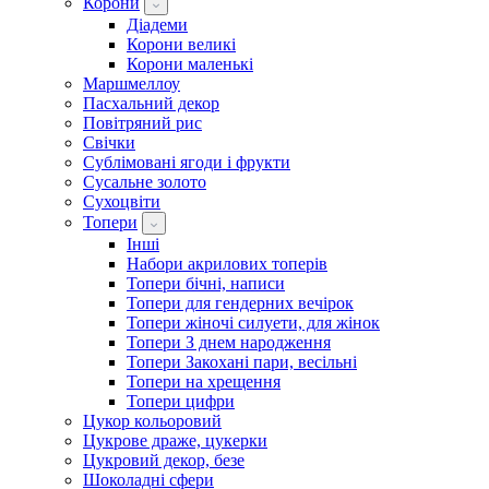
Корони
Діадеми
Корони великі
Корони маленькі
Маршмеллоу
Пасхальний декор
Повітряний рис
Свічки
Сублімовані ягоди і фрукти
Сусальне золото
Сухоцвіти
Топери
Інші
Набори акрилових топерів
Топери бічні, написи
Топери для гендерних вечірок
Топери жіночі силуети, для жінок
Топери З днем ​​народження
Топери Закохані пари, весільні
Топери на хрещення
Топери цифри
Цукор кольоровий
Цукрове драже, цукерки
Цукровий декор, безе
Шоколадні сфери