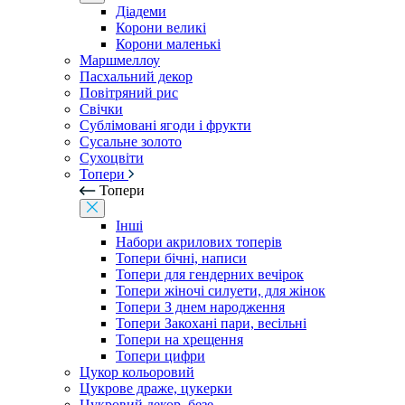
Діадеми
Корони великі
Корони маленькі
Маршмеллоу
Пасхальний декор
Повітряний рис
Свічки
Сублімовані ягоди і фрукти
Сусальне золото
Сухоцвіти
Топери
Топери
Інші
Набори акрилових топерів
Топери бічні, написи
Топери для гендерних вечірок
Топери жіночі силуети, для жінок
Топери З днем ​​народження
Топери Закохані пари, весільні
Топери на хрещення
Топери цифри
Цукор кольоровий
Цукрове драже, цукерки
Цукровий декор, безе