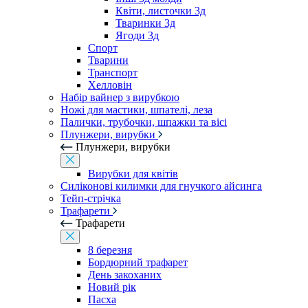
Квіти, листочки 3д
Тваринки 3д
Ягоди 3д
Спорт
Тварини
Транспорт
Хелловін
Набір вайнер з вирубкою
Ножі для мастики, шпателі, леза
Палички, трубочки, шпажки та вісі
Плунжери, вирубки
Плунжери, вирубки
Вирубки для квітів
Силіконові килимки для гнучкого айсинга
Тейп-стрічка
Трафарети
Трафарети
8 березня
Бордюрний трафарет
День закоханих
Новий рік
Пасха