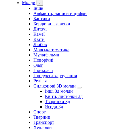
Молди
Інше
Алфавіти, написи й цифри
Бантики
Бордюри і завитки
Дитячі
Камеї
Квіти
Любов
Морська тематика
Мультфільми
Новорічні
Одяг
Прикраси
Продукти харчування
Релігія
Силіконові 3D молди
Інші 3д молди
Квіти, листочки 3д
Тваринки 3д
Ягоди 3д
Спорт
Тварини
Транспорт
Хелловін