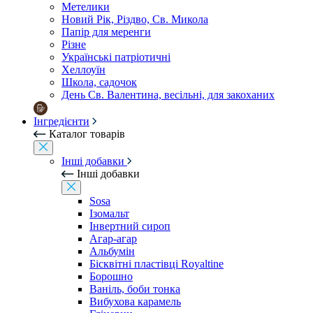
Метелики
Новий Рік, Різдво, Св. Микола
Папір для меренги
Різне
Українські патріотичні
Хеллоуїн
Школа, садочок
День Св. Валентина, весільні, для закоханих
Інгредієнти
Каталог товарів
Інші добавки
Інші добавки
Sosa
Ізомальт
Інвертний сироп
Агар-агар
Альбумін
Бісквітні пластівці Royaltine
Борошно
Ваніль, боби тонка
Вибухова карамель