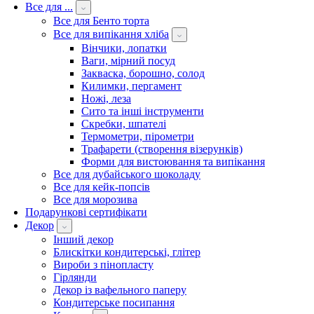
Все для ...
Все для Бенто торта
Все для випікання хліба
Вінчики, лопатки
Ваги, мірний посуд
Закваска, борошно, солод
Килимки, пергамент
Ножі, леза
Сито та інші інструменти
Скребки, шпателі
Термометри, пірометри
Трафарети (створення візерунків)
Форми для вистоювання та випікання
Все для дубайського шоколаду
Все для кейк-попсів
Все для морозива
Подарункові сертифікати
Декор
Інший декор
Блискітки кондитерські, глітер
Вироби з пінопласту
Гірлянди
Декор із вафельного паперу
Кондитерське посипання