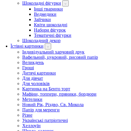
Шоколадні фігурки
Інші тваринки
Ведмедики
Зайчики
Квіти шоколадні
Набори фігурок
Тематичні фігурки
Шоколадний декор
Їстівні картинки
Індивідуальний харчовий друк
Вафельний, цукровий, рисовий папір
Великдень
Гроші
Дитячі картинки
Для дівчат
Для чоловіків
Картинка на Бенто торт
Мафіни, топпери, пряники, бордюри
Метелики
Новий Рік, Різдво, Св. Микола
Папір для меренги
Різне
Українські патріотичні
Хеллоуїн
Школа, садочок