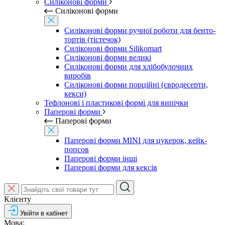
Силіконові форми
Силіконові форми
Силіконові форми ручної роботи для бенто-
тортів (тістечок)
Силіконові форми Silikomart
Силіконові форми великі
Силіконові форми для хлібобулочних
виробів
Силіконові форми порційні (євродесерти,
кекси)
Тефлонові і пластикові формі для випічки
Паперові форми
Паперові форми
Паперові форми MINI для цукерок, кейк-
попсов
Паперові форми інші
Паперові форми для кексів
Клієнту
Увійти в кабінет
Мова: