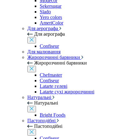
Modecor
Sekersugar
Slado
Yero colors
AmeriColor
Для аерографа
Для аерографа
Confiseur
Для малювання
Жиророзчинні барвники
Жиророзчинні барвники
Chefmaster
Confiseur
Latarte гелеві
Latarte сухі жиророзчинні
Натуральні
Натуральні
Bright Foods
Пастоподібні
Пастоподібні
Confiseur