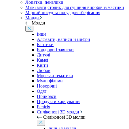
Лопатки, пензлики
М'які мати,столик для сушіння виробів із мастики
Мірний посуд та посуд для зберігання
Молди
Молди
Інше
Алфавіти, написи й цифри
Бантики
Бордюри і завитки
Дитячі
Камеї
Квіти
Любов
Морська тематика
Мультфільми
Новорічні
Одяг
Прикраси
Продукти харчування
Релігія
Силіконові 3D молди
Силіконові 3D молди
Інші 3д молди