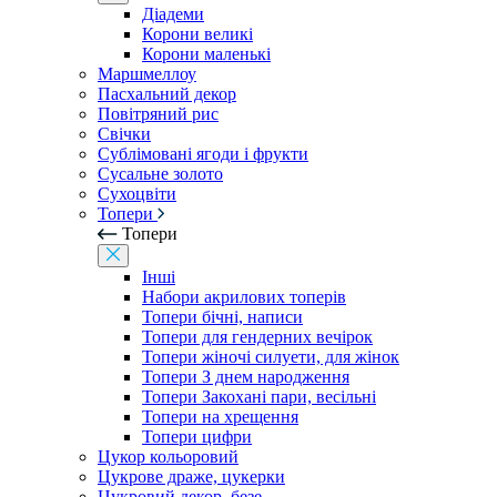
Діадеми
Корони великі
Корони маленькі
Маршмеллоу
Пасхальний декор
Повітряний рис
Свічки
Сублімовані ягоди і фрукти
Сусальне золото
Сухоцвіти
Топери
Топери
Інші
Набори акрилових топерів
Топери бічні, написи
Топери для гендерних вечірок
Топери жіночі силуети, для жінок
Топери З днем ​​народження
Топери Закохані пари, весільні
Топери на хрещення
Топери цифри
Цукор кольоровий
Цукрове драже, цукерки
Цукровий декор, безе