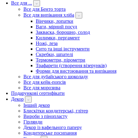
Все для ...
Все для Бенто торта
Все для випікання хліба
Вінчики, лопатки
Ваги, мірний посуд
Закваска, борошно, солод
Килимки, пергамент
Ножі, леза
Сито та інші інструменти
Скребки, шпателі
Термометри, пірометри
Трафарети (створення візерунків)
Форми для вистоювання та випікання
Все для дубайського шоколаду
Все для кейк-попсів
Все для морозива
Подарункові сертифікати
Декор
Інший декор
Блискітки кондитерські, глітер
Вироби з пінопласту
Гірлянди
Декор із вафельного паперу
Кондитерське посипання