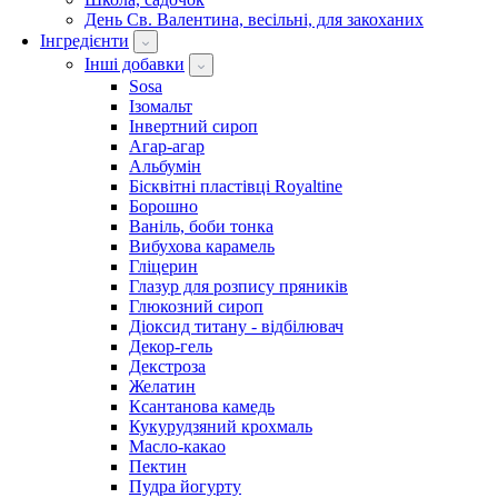
День Св. Валентина, весільні, для закоханих
Інгредієнти
Інші добавки
Sosa
Ізомальт
Інвертний сироп
Агар-агар
Альбумін
Бісквітні пластівці Royaltine
Борошно
Ваніль, боби тонка
Вибухова карамель
Гліцерин
Глазур для розпису пряників
Глюкозний сироп
Діоксид титану - відбілювач
Декор-гель
Декстроза
Желатин
Ксантанова камедь
Кукурудзяний крохмаль
Масло-какао
Пектин
Пудра йогурту