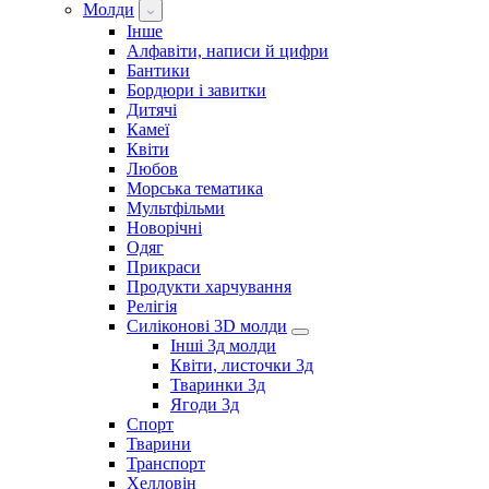
Молди
Інше
Алфавіти, написи й цифри
Бантики
Бордюри і завитки
Дитячі
Камеї
Квіти
Любов
Морська тематика
Мультфільми
Новорічні
Одяг
Прикраси
Продукти харчування
Релігія
Силіконові 3D молди
Інші 3д молди
Квіти, листочки 3д
Тваринки 3д
Ягоди 3д
Спорт
Тварини
Транспорт
Хелловін