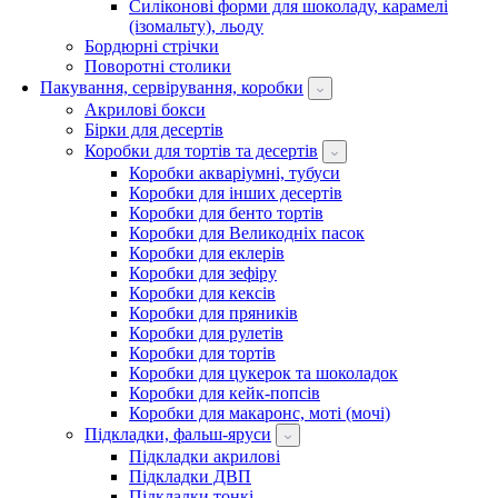
Силіконові форми для шоколаду, карамелі
(ізомальту), льоду
Бордюрні стрічки
Поворотні столики
Пакування, сервірування, коробки
Акрилові бокси
Бірки для десертів
Коробки для тортів та десертів
Коробки акваріумні, тубуси
Коробки для інших десертів
Коробки для бенто тортів
Коробки для Великодніх пасок
Коробки для еклерів
Коробки для зефіру
Коробки для кексів
Коробки для пряників
Коробки для рулетів
Коробки для тортів
Коробки для цукерок та шоколадок
Коробки для кейк-попсів
Коробки для макаронс, моті (мочі)
Підкладки, фальш-яруси
Підкладки акрилові
Підкладки ДВП
Підкладки тонкі