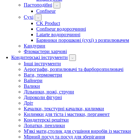
Пастоподібні
Confiseur
Сухі
CK Product
Confiseur водорозчинні
Latarte водорозчинні
Барвники порошкові (сухі) з розпилювачем
Кандурин
Фломастери харчові
Кондитерські інструменти
Інші інструменти
Аерографи, розпилювачі та фарборозпилювачі
Ваги, термометри
Вайнери
Валики
Дільники, ножі, струни
Дироколи фігурні
Дріт
Качалки, текстурні качалки, килимки
Килимки для тіста і мастики, пергамент
Кондитерскі решітки
Лопатки, пензлики
М'які мати,столик для сушіння виробів із мастики
Мірний посуд та посуд для зберігання