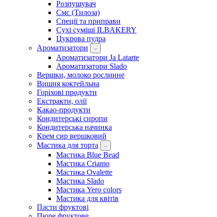
Розпушувач
Смс (Тилоза)
Спеції та приправи
Сухі суміші ILBAKERY
Цукрова пудра
Ароматизатори
Ароматизатори Ja Latarte
Ароматизатори Slado
Вершки, молоко рослинне
Вишня коктейльна
Горіхові продукти
Екстракти, олії
Какао-продукти
Кондитерські сиропи
Кондитерська начинка
Крем сир вершковий
Мастика для торта
Мастика Blue Bead
Мастика Criamo
Мастика Ovalette
Мастика Slado
Мастика Yero colors
Мастика для квітів
Пасти фруктові
Пюре фруктове