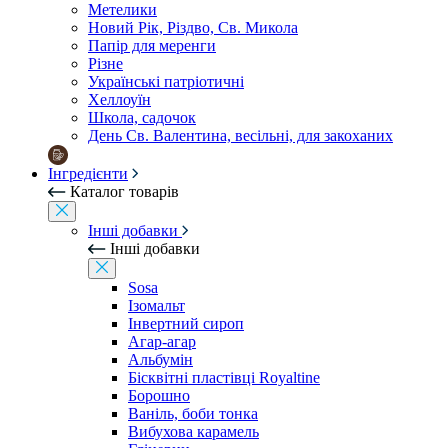
Метелики
Новий Рік, Різдво, Св. Микола
Папір для меренги
Різне
Українські патріотичні
Хеллоуїн
Школа, садочок
День Св. Валентина, весільні, для закоханих
Інгредієнти
Каталог товарів
Інші добавки
Інші добавки
Sosa
Ізомальт
Інвертний сироп
Агар-агар
Альбумін
Бісквітні пластівці Royaltine
Борошно
Ваніль, боби тонка
Вибухова карамель