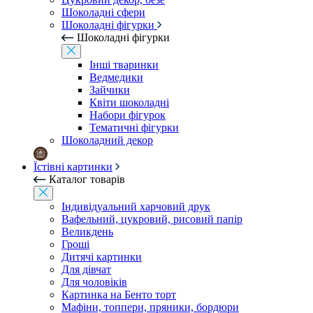
Шоколадні сфери
Шоколадні фігурки
Шоколадні фігурки
Інші тваринки
Ведмедики
Зайчики
Квіти шоколадні
Набори фігурок
Тематичні фігурки
Шоколадний декор
Їстівні картинки
Каталог товарів
Індивідуальний харчовий друк
Вафельний, цукровий, рисовий папір
Великдень
Гроші
Дитячі картинки
Для дівчат
Для чоловіків
Картинка на Бенто торт
Мафіни, топпери, пряники, бордюри