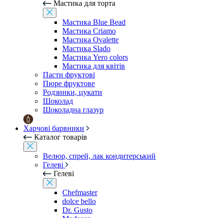
Мастика для торта
Мастика Blue Bead
Мастика Criamo
Мастика Ovalette
Мастика Slado
Мастика Yero colors
Мастика для квітів
Пасти фруктові
Пюре фруктове
Родзинки, цукати
Шоколад
Шоколадна глазур
Харчові барвники
Каталог товарів
Велюр, спрей, лак кондитерський
Гелеві
Гелеві
Chefmaster
dolce bello
Dr. Gusto