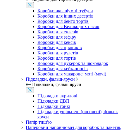
Коробки акваріумні, тубуси
Коробки для інших десертів
Коробки для бенто тортів
Коробки для Великодніх пасок
Коробки для еклерів
Коробки для зефіру
Коробки для кексів
Коробки для пряників
Коробки для рулетів
Коробки для тортів
Коробки для цукерок та шоколадок
Коробки для кейк-попсів
Коробки для макаронс, моті (мочі)
Підкладки, фальш-яруси
Підкладки, фальш-яруси
Підкладки акрилові
Підкладки ДВП
Підкладки тонкі
Підкладки ущільнені (посилені), фальш-
яруси
Папір тиш’ю
Паперовий наповнювач для коробок та пакетів,