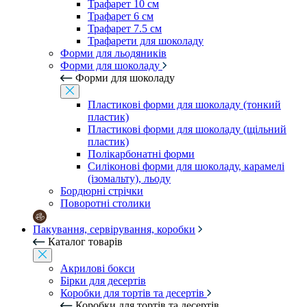
Трафарет 10 см
Трафарет 6 см
Трафарет 7.5 см
Трафарети для шоколаду
Форми для льодяників
Форми для шоколаду
Форми для шоколаду
Пластикові форми для шоколаду (тонкий
пластик)
Пластикові форми для шоколаду (щільний
пластик)
Полікарбонатні форми
Силіконові форми для шоколаду, карамелі
(ізомальту), льоду
Бордюрні стрічки
Поворотні столики
Пакування, сервірування, коробки
Каталог товарів
Акрилові бокси
Бірки для десертів
Коробки для тортів та десертів
Коробки для тортів та десертів