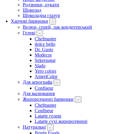
Родзинки, цукати
Шоколад
Шоколадна глазур
Харчові барвники
Велюр, спрей, лак кондитерський
Гелеві
Chefmaster
dolce bello
Dr. Gusto
Modecor
Sekersugar
Slado
Yero colors
AmeriColor
Для аерографа
Confiseur
Для малювання
Жиророзчинні барвники
Chefmaster
Confiseur
Latarte гелеві
Latarte сухі жиророзчинні
Натуральні
Bright Foods