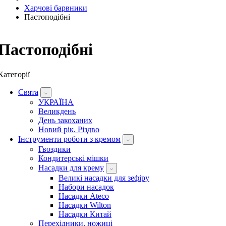
Харчові барвники
Пастоподібні
Пастоподібні
Категорії
Свята
УКРАЇНА
Великдень
День закоханих
Новий рік. Різдво
Інструменти роботи з кремом
Гвоздики
Кондитерські мішки
Насадки для крему
Великі насадки для зефіру
Набори насадок
Насадки Ateco
Насадки Wilton
Насадки Китай
Перехідники, ножиці