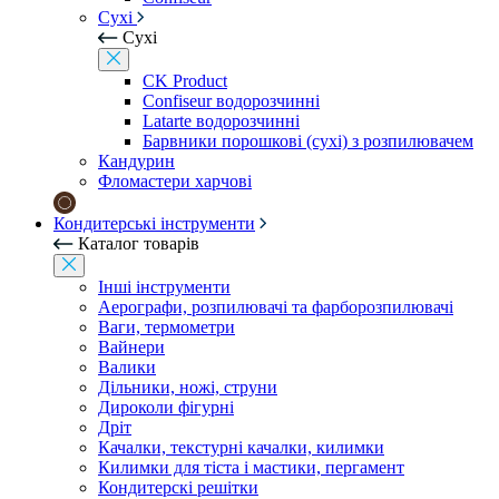
Сухі
Сухі
CK Product
Confiseur водорозчинні
Latarte водорозчинні
Барвники порошкові (сухі) з розпилювачем
Кандурин
Фломастери харчові
Кондитерські інструменти
Каталог товарів
Інші інструменти
Аерографи, розпилювачі та фарборозпилювачі
Ваги, термометри
Вайнери
Валики
Дільники, ножі, струни
Дироколи фігурні
Дріт
Качалки, текстурні качалки, килимки
Килимки для тіста і мастики, пергамент
Кондитерскі решітки