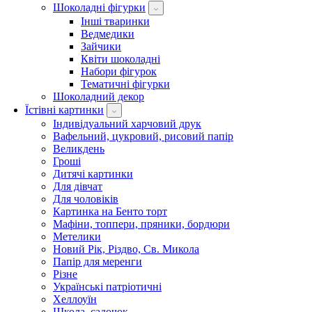
Шоколадні фігурки
Інші тваринки
Ведмедики
Зайчики
Квіти шоколадні
Набори фігурок
Тематичні фігурки
Шоколадний декор
Їстівні картинки
Індивідуальний харчовий друк
Вафельний, цукровий, рисовий папір
Великдень
Гроші
Дитячі картинки
Для дівчат
Для чоловіків
Картинка на Бенто торт
Мафіни, топпери, пряники, бордюри
Метелики
Новий Рік, Різдво, Св. Микола
Папір для меренги
Різне
Українські патріотичні
Хеллоуїн
Школа, садочок