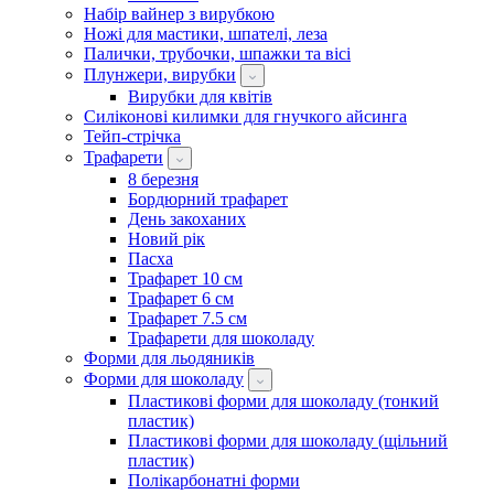
Набір вайнер з вирубкою
Ножі для мастики, шпателі, леза
Палички, трубочки, шпажки та вісі
Плунжери, вирубки
Вирубки для квітів
Силіконові килимки для гнучкого айсинга
Тейп-стрічка
Трафарети
8 березня
Бордюрний трафарет
День закоханих
Новий рік
Пасха
Трафарет 10 см
Трафарет 6 см
Трафарет 7.5 см
Трафарети для шоколаду
Форми для льодяників
Форми для шоколаду
Пластикові форми для шоколаду (тонкий
пластик)
Пластикові форми для шоколаду (щільний
пластик)
Полікарбонатні форми