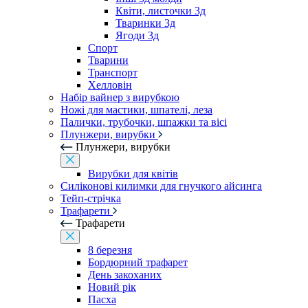
Квіти, листочки 3д
Тваринки 3д
Ягоди 3д
Спорт
Тварини
Транспорт
Хелловін
Набір вайнер з вирубкою
Ножі для мастики, шпателі, леза
Палички, трубочки, шпажки та вісі
Плунжери, вирубки
Плунжери, вирубки
Вирубки для квітів
Силіконові килимки для гнучкого айсинга
Тейп-стрічка
Трафарети
Трафарети
8 березня
Бордюрний трафарет
День закоханих
Новий рік
Пасха