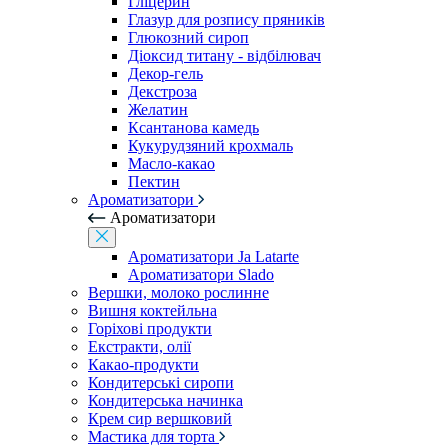
Гліцерин
Глазур для розпису пряників
Глюкозний сироп
Діоксид титану - відбілювач
Декор-гель
Декстроза
Желатин
Ксантанова камедь
Кукурудзяний крохмаль
Масло-какао
Пектин
Ароматизатори
Ароматизатори
Ароматизатори Ja Latarte
Ароматизатори Slado
Вершки, молоко рослинне
Вишня коктейльна
Горіхові продукти
Екстракти, олії
Какао-продукти
Кондитерські сиропи
Кондитерська начинка
Крем сир вершковий
Мастика для торта