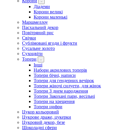
Корони
Діадеми
Корони великі
Корони маленькі
Маршмеллоу
Пасхальний декор
Повітряний рис
Свічки
Сублімовані ягоди і фрукти
Сусальне золото
Сухоцвіти
Топери
Інші
Набори акрилових топерів
Топери бічні, написи
Топери для гендерних вечірок
Топери жіночі силуети, для жінок
Топери З днем ​​народження
Топери Закохані пари, весільні
Топери на хрещення
Топери цифри
Цукор кольоровий
Цукрове драже, цукерки
Цукровий декор, безе
Шоколадні сфери