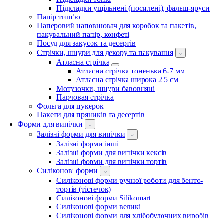
Підкладки ущільнені (посилені), фальш-яруси
Папір тиш’ю
Паперовий наповнювач для коробок та пакетів,
пакувальний папір, конфеті
Посуд для закусок та десертів
Стрічки, шнури для декору та пакування
Атласна стрічка
Атласна стрічка тоненька 6-7 мм
Атласна стрічка широка 2.5 см
Мотузочки, шнури бавовняні
Парчовая стрічка
Фольга для цукерок
Пакети для пряників та десертів
Форми для випічки
Залізні форми для випічки
Залізні форми інші
Залізні форми для випічки кексів
Залізні форми для випічки тортів
Силіконові форми
Силіконові форми ручної роботи для бенто-
тортів (тістечок)
Силіконові форми Silikomart
Силіконові форми великі
Силіконові форми для хлібобулочних виробів