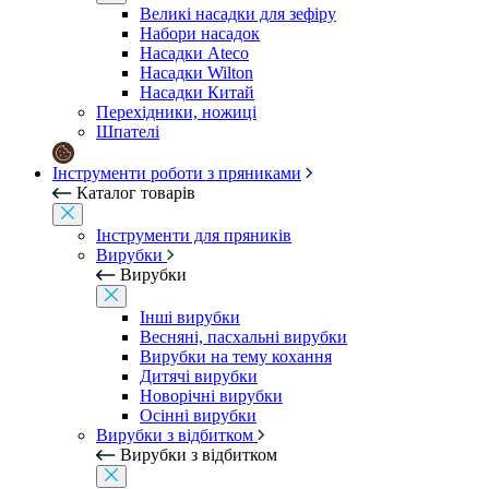
Великі насадки для зефіру
Набори насадок
Насадки Ateco
Насадки Wilton
Насадки Китай
Перехідники, ножиці
Шпателі
Інструменти роботи з пряниками
Каталог товарів
Інструменти для пряників
Вирубки
Вирубки
Інші вирубки
Весняні, пасхальні вирубки
Вирубки на тему кохання
Дитячі вирубки
Новорічні вирубки
Осінні вирубки
Вирубки з відбитком
Вирубки з відбитком