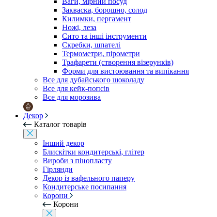
Ваги, мірний посуд
Закваска, борошно, солод
Килимки, пергамент
Ножі, леза
Сито та інші інструменти
Скребки, шпателі
Термометри, пірометри
Трафарети (створення візерунків)
Форми для вистоювання та випікання
Все для дубайського шоколаду
Все для кейк-попсів
Все для морозива
Декор
Каталог товарів
Інший декор
Блискітки кондитерські, глітер
Вироби з пінопласту
Гірлянди
Декор із вафельного паперу
Кондитерське посипання
Корони
Корони