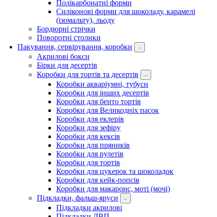
Полікарбонатні форми
Силіконові форми для шоколаду, карамелі
(ізомальту), льоду
Бордюрні стрічки
Поворотні столики
Пакування, сервірування, коробки
Акрилові бокси
Бірки для десертів
Коробки для тортів та десертів
Коробки акваріумні, тубуси
Коробки для інших десертів
Коробки для бенто тортів
Коробки для Великодніх пасок
Коробки для еклерів
Коробки для зефіру
Коробки для кексів
Коробки для пряників
Коробки для рулетів
Коробки для тортів
Коробки для цукерок та шоколадок
Коробки для кейк-попсів
Коробки для макаронс, моті (мочі)
Підкладки, фальш-яруси
Підкладки акрилові
Підкладки ДВП