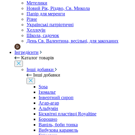
Метелики
Новий Рік, Різдво, Св. Микола
Папір для меренги
Різне
Українські патріотичні
Хеллоуїн
Школа, садочок
День Св. Валентина, весільні, для закоханих
Інгредієнти
Каталог товарів
Інші добавки
Інші добавки
Sosa
Ізомальт
Інвертний сироп
Агар-агар
Альбумін
Бісквітні пластівці Royaltine
Борошно
Ваніль, боби тонка
Вибухова карамель