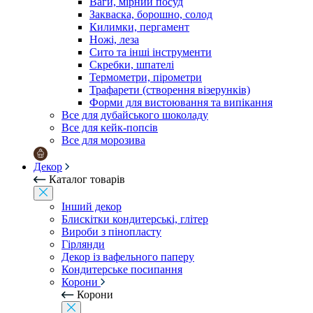
Ваги, мірний посуд
Закваска, борошно, солод
Килимки, пергамент
Ножі, леза
Сито та інші інструменти
Скребки, шпателі
Термометри, пірометри
Трафарети (створення візерунків)
Форми для вистоювання та випікання
Все для дубайського шоколаду
Все для кейк-попсів
Все для морозива
Декор
Каталог товарів
Інший декор
Блискітки кондитерські, глітер
Вироби з пінопласту
Гірлянди
Декор із вафельного паперу
Кондитерське посипання
Корони
Корони