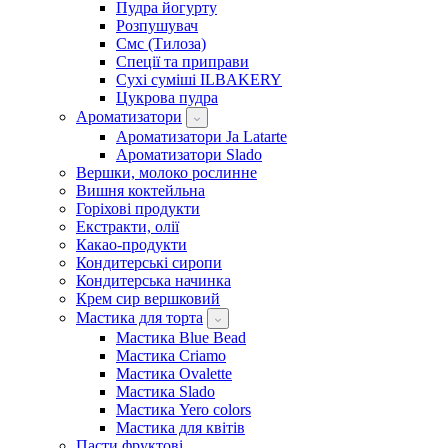
Пудра йогурту
Розпушувач
Смс (Тилоза)
Спеції та приправи
Сухі суміші ILBAKERY
Цукрова пудра
Ароматизатори
Ароматизатори Ja Latarte
Ароматизатори Slado
Вершки, молоко рослинне
Вишня коктейльна
Горіхові продукти
Екстракти, олії
Какао-продукти
Кондитерські сиропи
Кондитерська начинка
Крем сир вершковий
Мастика для торта
Мастика Blue Bead
Мастика Criamo
Мастика Ovalette
Мастика Slado
Мастика Yero colors
Мастика для квітів
Пасти фруктові