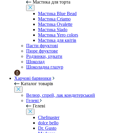
Мастика для торта
Мастика Blue Bead
Мастика Criamo
Мастика Ovalette
Мастика Slado
Мастика Yero colors
Мастика для квітів
Пасти фруктові
Пюре фруктове
Родзинки, цукати
Шоколад
Шоколадна глазур
Харчові барвники
Каталог товарів
Велюр, спрей, лак кондитерський
Гелеві
Гелеві
Chefmaster
dolce bello
Dr. Gusto