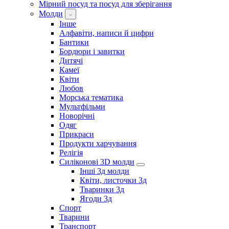
Мірний посуд та посуд для зберігання
Молди
Інше
Алфавіти, написи й цифри
Бантики
Бордюри і завитки
Дитячі
Камеї
Квіти
Любов
Морська тематика
Мультфільми
Новорічні
Одяг
Прикраси
Продукти харчування
Релігія
Силіконові 3D молди
Інші 3д молди
Квіти, листочки 3д
Тваринки 3д
Ягоди 3д
Спорт
Тварини
Транспорт