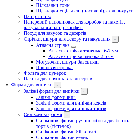
Підкладки тонкі
Підкладки ущільнені (посилені), фальш-яруси
Папір тиш’ю
Паперовий наповнювач для коробок та пакетів,
пакувальний папір, конфеті
Посуд для закусок та десертів
Стрічки, шнури для декору та пакування
Атласна стрічка
Атласна стрічка тоненька 6-7 мм
Атласна стрічка широка 2.5 см
Мотузочки, шнури бавовняні
Парчовая стрічка
Фольга для цукерок
Пакети для пряників та десертів
Форми для випічки
Залізні форми для випічки
Залізні форми інші
Залізні форми для випічки кексів
Залізні форми для випічки тортів
Силіконові форми
Силіконові форми ручної роботи для бенто-
тортів (тістечок)
Силіконові форми Silikomart
Силіконові форми великі