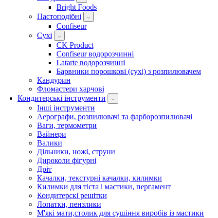
Bright Foods
Пастоподібні
Confiseur
Сухі
CK Product
Confiseur водорозчинні
Latarte водорозчинні
Барвники порошкові (сухі) з розпилювачем
Кандурин
Фломастери харчові
Кондитерські інструменти
Інші інструменти
Аерографи, розпилювачі та фарборозпилювачі
Ваги, термометри
Вайнери
Валики
Дільники, ножі, струни
Дироколи фігурні
Дріт
Качалки, текстурні качалки, килимки
Килимки для тіста і мастики, пергамент
Кондитерскі решітки
Лопатки, пензлики
М'які мати,столик для сушіння виробів із мастики