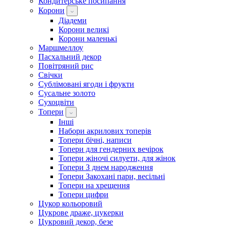
Кондитерське посипання
Корони
Діадеми
Корони великі
Корони маленькі
Маршмеллоу
Пасхальний декор
Повітряний рис
Свічки
Сублімовані ягоди і фрукти
Сусальне золото
Сухоцвіти
Топери
Інші
Набори акрилових топерів
Топери бічні, написи
Топери для гендерних вечірок
Топери жіночі силуети, для жінок
Топери З днем ​​народження
Топери Закохані пари, весільні
Топери на хрещення
Топери цифри
Цукор кольоровий
Цукрове драже, цукерки
Цукровий декор, безе