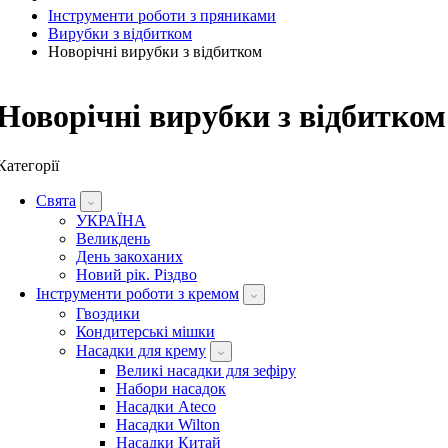
Інструменти роботи з пряниками
Вирубки з відбитком
Новорічні вирубки з відбитком
Новорічні вирубки з відбитком
Категорії
Свята
УКРАЇНА
Великдень
День закоханих
Новий рік. Різдво
Інструменти роботи з кремом
Гвоздики
Кондитерські мішки
Насадки для крему
Великі насадки для зефіру
Набори насадок
Насадки Ateco
Насадки Wilton
Насадки Китай