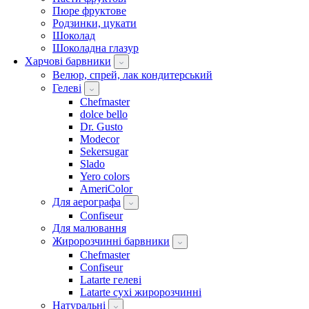
Пюре фруктове
Родзинки, цукати
Шоколад
Шоколадна глазур
Харчові барвники
Велюр, спрей, лак кондитерський
Гелеві
Chefmaster
dolce bello
Dr. Gusto
Modecor
Sekersugar
Slado
Yero colors
AmeriColor
Для аерографа
Confiseur
Для малювання
Жиророзчинні барвники
Chefmaster
Confiseur
Latarte гелеві
Latarte сухі жиророзчинні
Натуральні