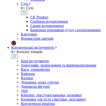
Сухі
Сухі
CK Product
Confiseur водорозчинні
Latarte водорозчинні
Барвники порошкові (сухі) з розпилювачем
Кандурин
Фломастери харчові
Кондитерські інструменти
Каталог товарів
Інші інструменти
Аерографи, розпилювачі та фарборозпилювачі
Ваги, термометри
Вайнери
Валики
Дільники, ножі, струни
Дироколи фігурні
Дріт
Качалки, текстурні качалки, килимки
Килимки для тіста і мастики, пергамент
Кондитерскі решітки