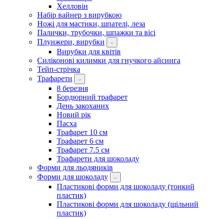
Хелловін
Набір вайнер з вирубкою
Ножі для мастики, шпателі, леза
Палички, трубочки, шпажки та вісі
Плунжери, вирубки
Вирубки для квітів
Силіконові килимки для гнучкого айсинга
Тейп-стрічка
Трафарети
8 березня
Бордюрний трафарет
День закоханих
Новий рік
Пасха
Трафарет 10 см
Трафарет 6 см
Трафарет 7.5 см
Трафарети для шоколаду
Форми для льодяників
Форми для шоколаду
Пластикові форми для шоколаду (тонкий
пластик)
Пластикові форми для шоколаду (щільний
пластик)