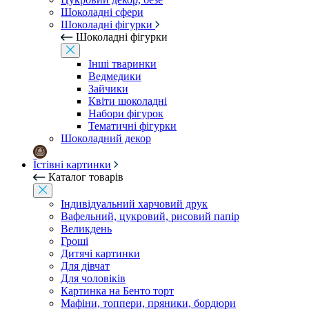
Шоколадні сфери
Шоколадні фігурки
Шоколадні фігурки
Інші тваринки
Ведмедики
Зайчики
Квіти шоколадні
Набори фігурок
Тематичні фігурки
Шоколадний декор
Їстівні картинки
Каталог товарів
Індивідуальний харчовий друк
Вафельний, цукровий, рисовий папір
Великдень
Гроші
Дитячі картинки
Для дівчат
Для чоловіків
Картинка на Бенто торт
Мафіни, топпери, пряники, бордюри