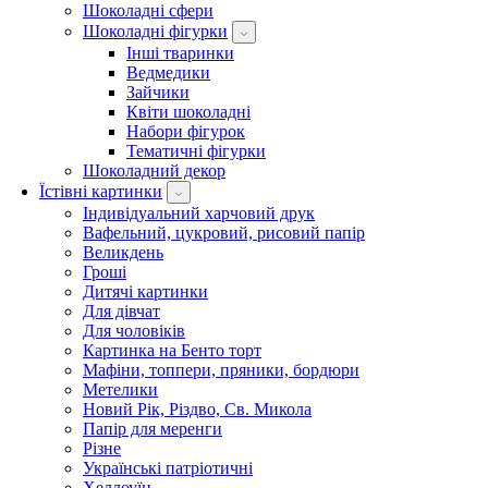
Шоколадні сфери
Шоколадні фігурки
Інші тваринки
Ведмедики
Зайчики
Квіти шоколадні
Набори фігурок
Тематичні фігурки
Шоколадний декор
Їстівні картинки
Індивідуальний харчовий друк
Вафельний, цукровий, рисовий папір
Великдень
Гроші
Дитячі картинки
Для дівчат
Для чоловіків
Картинка на Бенто торт
Мафіни, топпери, пряники, бордюри
Метелики
Новий Рік, Різдво, Св. Микола
Папір для меренги
Різне
Українські патріотичні
Хеллоуїн