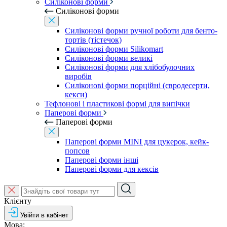
Силіконові форми
Силіконові форми
Силіконові форми ручної роботи для бенто-
тортів (тістечок)
Силіконові форми Silikomart
Силіконові форми великі
Силіконові форми для хлібобулочних
виробів
Силіконові форми порційні (євродесерти,
кекси)
Тефлонові і пластикові формі для випічки
Паперові форми
Паперові форми
Паперові форми MINI для цукерок, кейк-
попсов
Паперові форми інші
Паперові форми для кексів
Клієнту
Увійти в кабінет
Мова: