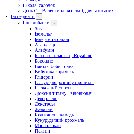
Школа, садочок
День Св. Валентина, весільні, для закоханих
Інгредієнти
Інші добавки
Sosa
Ізомальт
Інвертний сироп
Агар-агар
Альбумін
Бісквітні пластівці Royaltine
Борошно
Ваніль, боби тонка
Вибухова карамель
Гліцерин
Глазур для розпису пряників
Глюкозний сироп
Діоксид титану - відбілювач
Декор-гель
Декстроза
Желатин
Ксантанова камедь
Кукурудзяний крохмаль
Масло-какао
Пектин