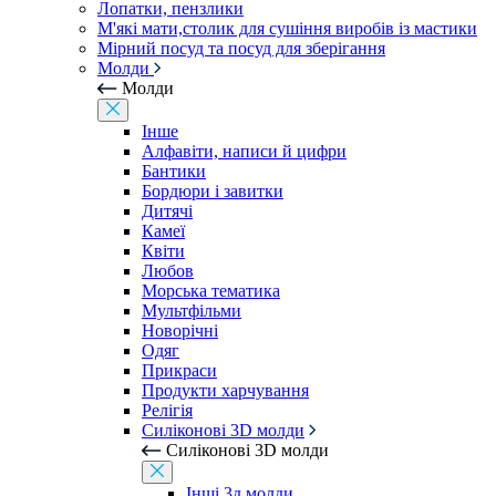
Лопатки, пензлики
М'які мати,столик для сушіння виробів із мастики
Мірний посуд та посуд для зберігання
Молди
Молди
Інше
Алфавіти, написи й цифри
Бантики
Бордюри і завитки
Дитячі
Камеї
Квіти
Любов
Морська тематика
Мультфільми
Новорічні
Одяг
Прикраси
Продукти харчування
Релігія
Силіконові 3D молди
Силіконові 3D молди
Інші 3д молди