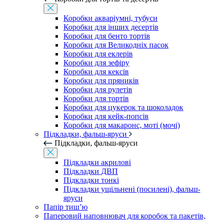
Коробки акваріумні, тубуси
Коробки для інших десертів
Коробки для бенто тортів
Коробки для Великодніх пасок
Коробки для еклерів
Коробки для зефіру
Коробки для кексів
Коробки для пряників
Коробки для рулетів
Коробки для тортів
Коробки для цукерок та шоколадок
Коробки для кейк-попсів
Коробки для макаронс, моті (мочі)
Підкладки, фальш-яруси
Підкладки, фальш-яруси
Підкладки акрилові
Підкладки ДВП
Підкладки тонкі
Підкладки ущільнені (посилені), фальш-
яруси
Папір тиш’ю
Паперовий наповнювач для коробок та пакетів,