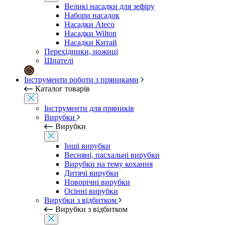
Великі насадки для зефіру
Набори насадок
Насадки Ateco
Насадки Wilton
Насадки Китай
Перехідники, ножиці
Шпателі
Інструменти роботи з пряниками
Каталог товарів
Інструменти для пряників
Вирубки
Вирубки
Інші вирубки
Весняні, пасхальні вирубки
Вирубки на тему кохання
Дитячі вирубки
Новорічні вирубки
Осінні вирубки
Вирубки з відбитком
Вирубки з відбитком