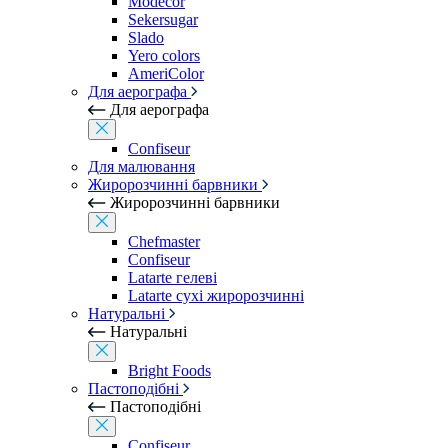
Modecor
Sekersugar
Slado
Yero colors
AmeriColor
Для аерографа
Для аерографа
Confiseur
Для малювання
Жиророзчинні барвники
Жиророзчинні барвники
Chefmaster
Confiseur
Latarte гелеві
Latarte сухі жиророзчинні
Натуральні
Натуральні
Bright Foods
Пастоподібні
Пастоподібні
Confiseur