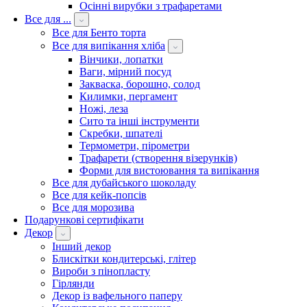
Осінні вирубки з трафаретами
Все для ...
Все для Бенто торта
Все для випікання хліба
Вінчики, лопатки
Ваги, мірний посуд
Закваска, борошно, солод
Килимки, пергамент
Ножі, леза
Сито та інші інструменти
Скребки, шпателі
Термометри, пірометри
Трафарети (створення візерунків)
Форми для вистоювання та випікання
Все для дубайського шоколаду
Все для кейк-попсів
Все для морозива
Подарункові сертифікати
Декор
Інший декор
Блискітки кондитерські, глітер
Вироби з пінопласту
Гірлянди
Декор із вафельного паперу