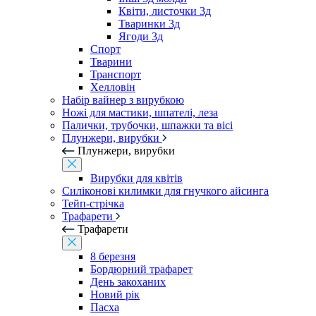
Квіти, листочки 3д
Тваринки 3д
Ягоди 3д
Спорт
Тварини
Транспорт
Хелловін
Набір вайнер з вирубкою
Ножі для мастики, шпателі, леза
Палички, трубочки, шпажки та вісі
Плунжери, вирубки
Плунжери, вирубки
Вирубки для квітів
Силіконові килимки для гнучкого айсинга
Тейп-стрічка
Трафарети
Трафарети
8 березня
Бордюрний трафарет
День закоханих
Новий рік
Пасха