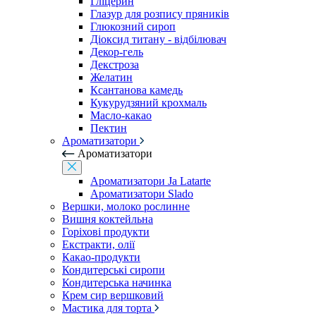
Гліцерин
Глазур для розпису пряників
Глюкозний сироп
Діоксид титану - відбілювач
Декор-гель
Декстроза
Желатин
Ксантанова камедь
Кукурудзяний крохмаль
Масло-какао
Пектин
Ароматизатори
Ароматизатори
Ароматизатори Ja Latarte
Ароматизатори Slado
Вершки, молоко рослинне
Вишня коктейльна
Горіхові продукти
Екстракти, олії
Какао-продукти
Кондитерські сиропи
Кондитерська начинка
Крем сир вершковий
Мастика для торта