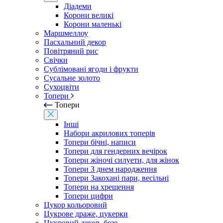
Діадеми
Корони великі
Корони маленькі
Маршмеллоу
Пасхальний декор
Повітряний рис
Свічки
Сублімовані ягоди і фрукти
Сусальне золото
Сухоцвіти
Топери
Топери
Інші
Набори акрилових топерів
Топери бічні, написи
Топери для гендерних вечірок
Топери жіночі силуети, для жінок
Топери З днем ​​народження
Топери Закохані пари, весільні
Топери на хрещення
Топери цифри
Цукор кольоровий
Цукрове драже, цукерки
Цукровий декор, безе