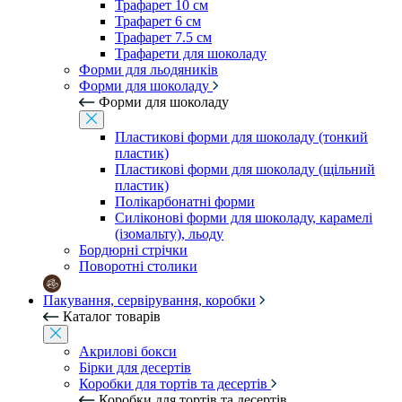
Трафарет 10 см
Трафарет 6 см
Трафарет 7.5 см
Трафарети для шоколаду
Форми для льодяників
Форми для шоколаду
Форми для шоколаду
Пластикові форми для шоколаду (тонкий
пластик)
Пластикові форми для шоколаду (щільний
пластик)
Полікарбонатні форми
Силіконові форми для шоколаду, карамелі
(ізомальту), льоду
Бордюрні стрічки
Поворотні столики
Пакування, сервірування, коробки
Каталог товарів
Акрилові бокси
Бірки для десертів
Коробки для тортів та десертів
Коробки для тортів та десертів