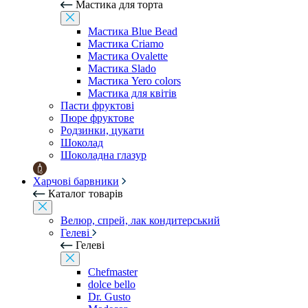
Мастика для торта
Мастика Blue Bead
Мастика Criamo
Мастика Ovalette
Мастика Slado
Мастика Yero colors
Мастика для квітів
Пасти фруктові
Пюре фруктове
Родзинки, цукати
Шоколад
Шоколадна глазур
Харчові барвники
Каталог товарів
Велюр, спрей, лак кондитерський
Гелеві
Гелеві
Chefmaster
dolce bello
Dr. Gusto