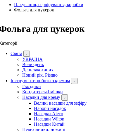
Пакування, сервірування, коробки
Фольга для цукерок
Фольга для цукерок
Категорії
Свята
УКРАЇНА
Великдень
День закоханих
Новий рік. Різдво
Інструменти роботи з кремом
Гвоздики
Кондитерські мішки
Насадки для крему
Великі насадки для зефіру
Набори насадок
Насадки Ateco
Насадки Wilton
Насадки Китай
Перехідники, ножиці