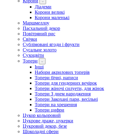
Корони
Діадеми
Корони великі
Корони маленькі
Маршмеллоу
Пасхальний декор
Повітряний рис
Свічки
Сублімовані ягоди і фрукти
Сусальне золото
Сухоцвіти
Топери
Інші
Набори акрилових топерів
Топери бічні, написи
Топери для гендерних вечірок
Топери жіночі силуети, для жінок
Топери З днем ​​народження
Топери Закохані пари, весільні
Топери на хрещення
Топери цифри
Цукор кольоровий
Цукрове драже, цукерки
Цукровий декор, безе
Шоколадні сфери