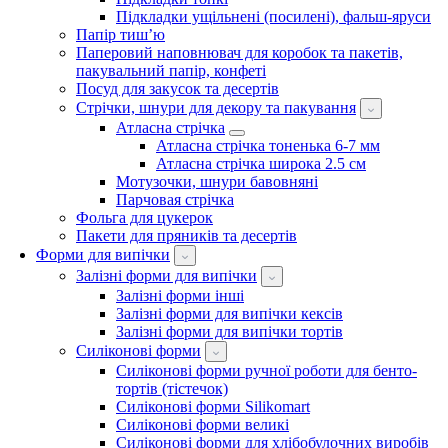
Підкладки ущільнені (посилені), фальш-яруси
Папір тиш’ю
Паперовий наповнювач для коробок та пакетів,
пакувальний папір, конфеті
Посуд для закусок та десертів
Стрічки, шнури для декору та пакування
Атласна стрічка
Атласна стрічка тоненька 6-7 мм
Атласна стрічка широка 2.5 см
Мотузочки, шнури бавовняні
Парчовая стрічка
Фольга для цукерок
Пакети для пряників та десертів
Форми для випічки
Залізні форми для випічки
Залізні форми інші
Залізні форми для випічки кексів
Залізні форми для випічки тортів
Силіконові форми
Силіконові форми ручної роботи для бенто-
тортів (тістечок)
Силіконові форми Silikomart
Силіконові форми великі
Силіконові форми для хлібобулочних виробів