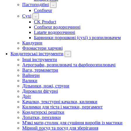
Пастоподібні
Confiseur
Сухі
CK Product
Confiseur водорозчинні
Latarte водорозчинні
Барвники порошкові (сухі) з розпилювачем
Кандурин
Фломастери харчові
Кондитерські інструменти
Інші інструменти
Аерографи, розпилювачі та фарборозпилювачі
Ваги, термометри
Вайнери
Валики
Дільники, ножі, струни
Дироколи фігурні
Дріт
Качалки, текстурні качалки, килимки
Килимки для тіста і мастики, пергамент
Кондитерскі решітки
Лопатки, пензлики
М'які мати,столик для сушіння виробів із мастики
Мірний посуд та посуд для зберігання