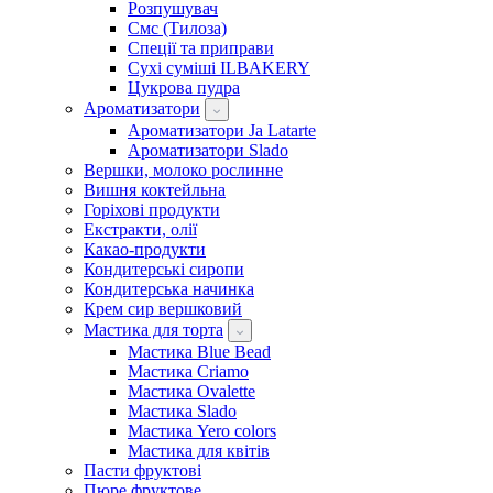
Розпушувач
Смс (Тилоза)
Спеції та приправи
Сухі суміші ILBAKERY
Цукрова пудра
Ароматизатори
Ароматизатори Ja Latarte
Ароматизатори Slado
Вершки, молоко рослинне
Вишня коктейльна
Горіхові продукти
Екстракти, олії
Какао-продукти
Кондитерські сиропи
Кондитерська начинка
Крем сир вершковий
Мастика для торта
Мастика Blue Bead
Мастика Criamo
Мастика Ovalette
Мастика Slado
Мастика Yero colors
Мастика для квітів
Пасти фруктові
Пюре фруктове