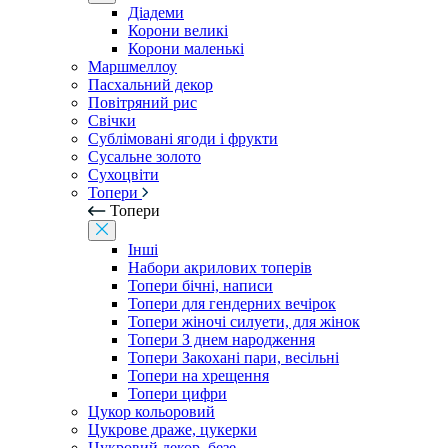
Діадеми
Корони великі
Корони маленькі
Маршмеллоу
Пасхальний декор
Повітряний рис
Свічки
Сублімовані ягоди і фрукти
Сусальне золото
Сухоцвіти
Топери
Топери
Інші
Набори акрилових топерів
Топери бічні, написи
Топери для гендерних вечірок
Топери жіночі силуети, для жінок
Топери З днем ​​народження
Топери Закохані пари, весільні
Топери на хрещення
Топери цифри
Цукор кольоровий
Цукрове драже, цукерки
Цукровий декор, безе