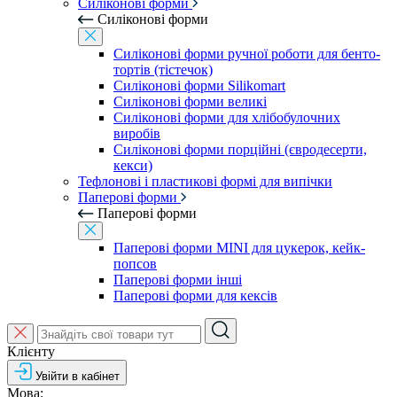
Силіконові форми
Силіконові форми
Силіконові форми ручної роботи для бенто-
тортів (тістечок)
Силіконові форми Silikomart
Силіконові форми великі
Силіконові форми для хлібобулочних
виробів
Силіконові форми порційні (євродесерти,
кекси)
Тефлонові і пластикові формі для випічки
Паперові форми
Паперові форми
Паперові форми MINI для цукерок, кейк-
попсов
Паперові форми інші
Паперові форми для кексів
Клієнту
Увійти в кабінет
Мова: