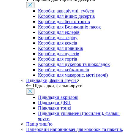
Коробки акваріумні, тубуси
Коробки для інших десертів
Коробки для бенто тортів
Коробки для Великодніх пасок
Коробки для еклерів
Коробки для зефіру
Коробки для кексів
Коробки для пряників
Коробки для рулетів
Коробки для тортів
Коробки для цукерок та шоколадок
Коробки для кейк-попсів
Коробки для макаронс, моті (мочі)
Підкладки, фальш-яруси
Підкладки, фальш-яруси
Підкладки акрилові
Підкладки ДВП
Підкладки тонкі
Підкладки ущільнені (посилені), фальш-
яруси
Папір тиш’ю
Паперовий наповнювач для коробок та пакетів,