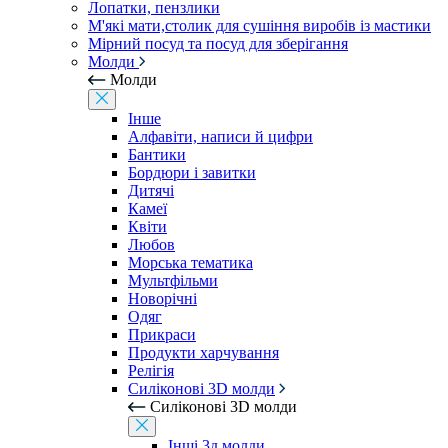
Лопатки, пензлики
М'які мати,столик для сушіння виробів із мастики
Мірний посуд та посуд для зберігання
Молди
Молди
Інше
Алфавіти, написи й цифри
Бантики
Бордюри і завитки
Дитячі
Камеї
Квіти
Любов
Морська тематика
Мультфільми
Новорічні
Одяг
Прикраси
Продукти харчування
Релігія
Силіконові 3D молди
Силіконові 3D молди
Інші 3д молди