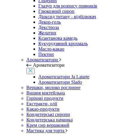
Гліцерин
Глазур для розпису пряників
Глюкозний сироп
Діоксид титану - відбілювач
Декор-гель
Декстроза
Желатин
Ксантанова камедь
Кукурудзяний крохмаль
Масло-какао
Пектин
Ароматизатори
Ароматизатори
Ароматизатори Ja Latarte
Ароматизатори Slado
Вершки, молоко рослинне
Вишня коктейльна
Горіхові продукти
Екстракти, олії
Какао-продукти
Кондитерські сиропи
Кондитерська начинка
Крем сир вершковий
Мастика для торта