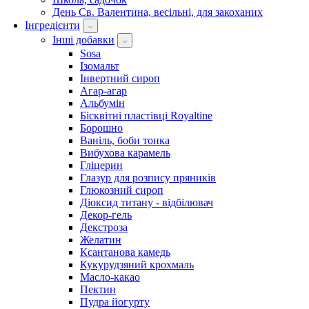
День Св. Валентина, весільні, для закоханих
Інгредієнти
Інші добавки
Sosa
Ізомальт
Інвертний сироп
Агар-агар
Альбумін
Бісквітні пластівці Royaltine
Борошно
Ваніль, боби тонка
Вибухова карамель
Гліцерин
Глазур для розпису пряників
Глюкозний сироп
Діоксид титану - відбілювач
Декор-гель
Декстроза
Желатин
Ксантанова камедь
Кукурудзяний крохмаль
Масло-какао
Пектин
Пудра йогурту