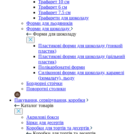
Трафарет 10 см
Трафарет 6 см
Трафарет 7.5 см
Трафарети для шоколаду
Форми для льодяників
Форми для шоколаду
Форми для шоколаду
Пластикові форми для шоколаду (тонкий
пластик)
Пластикові форми для шоколаду (щільний
пластик)
Полікарбонатні форми
Силіконові форми для шоколаду, карамелі
(ізомальту), льоду
Бордюрні стрічки
Поворотні столики
Пакування, сервірування, коробки
Каталог товарів
Акрилові бокси
Бірки для десертів
Коробки для тортів та десертів
Коробки для тортів та десертів