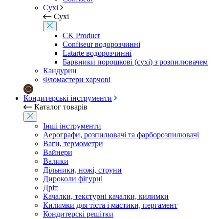
Сухі
Сухі
CK Product
Confiseur водорозчинні
Latarte водорозчинні
Барвники порошкові (сухі) з розпилювачем
Кандурин
Фломастери харчові
Кондитерські інструменти
Каталог товарів
Інші інструменти
Аерографи, розпилювачі та фарборозпилювачі
Ваги, термометри
Вайнери
Валики
Дільники, ножі, струни
Дироколи фігурні
Дріт
Качалки, текстурні качалки, килимки
Килимки для тіста і мастики, пергамент
Кондитерскі решітки