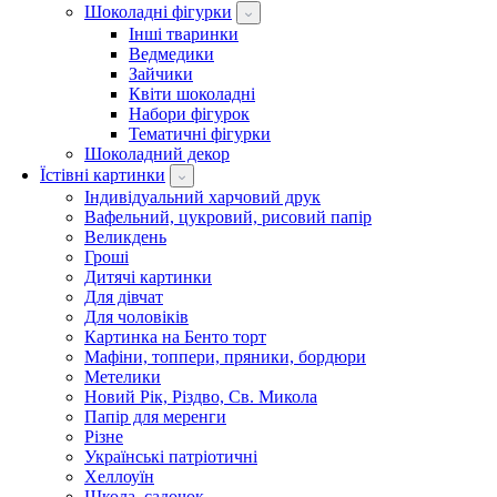
Шоколадні фігурки
Інші тваринки
Ведмедики
Зайчики
Квіти шоколадні
Набори фігурок
Тематичні фігурки
Шоколадний декор
Їстівні картинки
Індивідуальний харчовий друк
Вафельний, цукровий, рисовий папір
Великдень
Гроші
Дитячі картинки
Для дівчат
Для чоловіків
Картинка на Бенто торт
Мафіни, топпери, пряники, бордюри
Метелики
Новий Рік, Різдво, Св. Микола
Папір для меренги
Різне
Українські патріотичні
Хеллоуїн
Школа, садочок