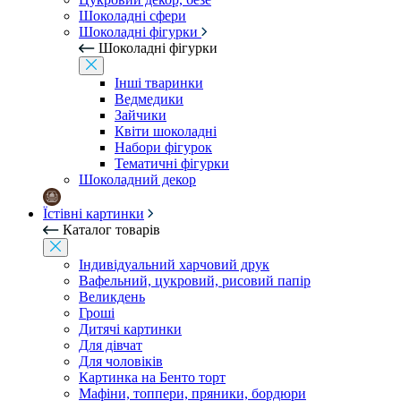
Шоколадні сфери
Шоколадні фігурки
Шоколадні фігурки
Інші тваринки
Ведмедики
Зайчики
Квіти шоколадні
Набори фігурок
Тематичні фігурки
Шоколадний декор
Їстівні картинки
Каталог товарів
Індивідуальний харчовий друк
Вафельний, цукровий, рисовий папір
Великдень
Гроші
Дитячі картинки
Для дівчат
Для чоловіків
Картинка на Бенто торт
Мафіни, топпери, пряники, бордюри