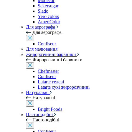
Modecor
Sekersugar
Slado
Yero colors
AmeriColor
Для аерографа
Для аерографа
Confiseur
Для малювання
Жиророзчинні барвники
Жиророзчинні барвники
Chefmaster
Confiseur
Latarte гелеві
Latarte сухі жиророзчинні
Натуральні
Натуральні
Bright Foods
Пастоподібні
Пастоподібні
Confiseur