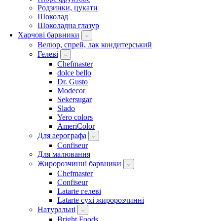
Родзинки, цукати
Шоколад
Шоколадна глазур
Харчові барвники
Велюр, спрей, лак кондитерський
Гелеві
Chefmaster
dolce bello
Dr. Gusto
Modecor
Sekersugar
Slado
Yero colors
AmeriColor
Для аерографа
Confiseur
Для малювання
Жиророзчинні барвники
Chefmaster
Confiseur
Latarte гелеві
Latarte сухі жиророзчинні
Натуральні
Bright Foods