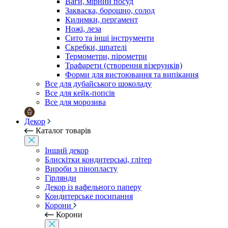
Ваги, мірний посуд
Закваска, борошно, солод
Килимки, пергамент
Ножі, леза
Сито та інші інструменти
Скребки, шпателі
Термометри, пірометри
Трафарети (створення візерунків)
Форми для вистоювання та випікання
Все для дубайського шоколаду
Все для кейк-попсів
Все для морозива
Декор
Каталог товарів
Інший декор
Блискітки кондитерські, глітер
Вироби з пінопласту
Гірлянди
Декор із вафельного паперу
Кондитерське посипання
Корони
Корони