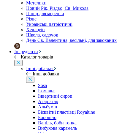
Метелики
Новий Рік, Різдво, Св. Микола
Папір для меренги
Різне
Українські патріотичні
Хеллоуїн
Школа, садочок
День Св. Валентина, весільні, для закоханих
Інгредієнти
Каталог товарів
Інші добавки
Інші добавки
Sosa
Ізомальт
Інвертний сироп
Агар-агар
Альбумін
Бісквітні пластівці Royaltine
Борошно
Ваніль, боби тонка
Вибухова карамель