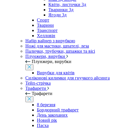
Квіти, листочки 3д
Тваринки 3д
Ягоди 3д
Спорт
Тварини
Транспорт
Хелловін
Набір вайнер з вирубкою
Ножі для мастики, шпателі, леза
Палички, трубочки, шпажки та вісі
Плунжери, вирубки
Плунжери, вирубки
Вирубки для квітів
Силіконові килимки для гнучкого айсинга
Тейп-стрічка
Трафарети
Трафарети
8 березня
Бордюрний трафарет
День закоханих
Новий рік
Пасха