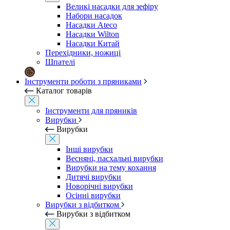
Великі насадки для зефіру
Набори насадок
Насадки Ateco
Насадки Wilton
Насадки Китай
Перехідники, ножиці
Шпателі
Інструменти роботи з пряниками
Каталог товарів
Інструменти для пряників
Вирубки
Вирубки
Інші вирубки
Весняні, пасхальні вирубки
Вирубки на тему кохання
Дитячі вирубки
Новорічні вирубки
Осінні вирубки
Вирубки з відбитком
Вирубки з відбитком