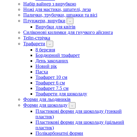
Набір вайнер з вирубкою
Ножі для мастики, шпателі, леза
Палички, трубочки, шпажки та вісі
Плунжери, вирубки
Вирубки для квітів
Силіконові килимки для гнучкого айсинга
Тейп-стрічка
Трафарети
8 березня
Бордюрний трафарет
День закоханих
Новий рік
Пасха
Трафарет 10 см
Трафарет 6 см
Трафарет 7.5 см
Трафарети для шоколаду
Форми для льодяників
Форми для шоколаду
Пластикові форми для шоколаду (тонкий
пластик)
Пластикові форми для шоколаду (щільний
пластик)
Полікарбонатні форми