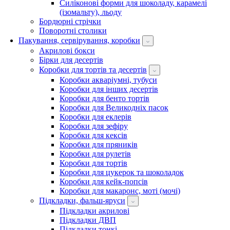
Силіконові форми для шоколаду, карамелі
(ізомальту), льоду
Бордюрні стрічки
Поворотні столики
Пакування, сервірування, коробки
Акрилові бокси
Бірки для десертів
Коробки для тортів та десертів
Коробки акваріумні, тубуси
Коробки для інших десертів
Коробки для бенто тортів
Коробки для Великодніх пасок
Коробки для еклерів
Коробки для зефіру
Коробки для кексів
Коробки для пряників
Коробки для рулетів
Коробки для тортів
Коробки для цукерок та шоколадок
Коробки для кейк-попсів
Коробки для макаронс, моті (мочі)
Підкладки, фальш-яруси
Підкладки акрилові
Підкладки ДВП
Підкладки тонкі