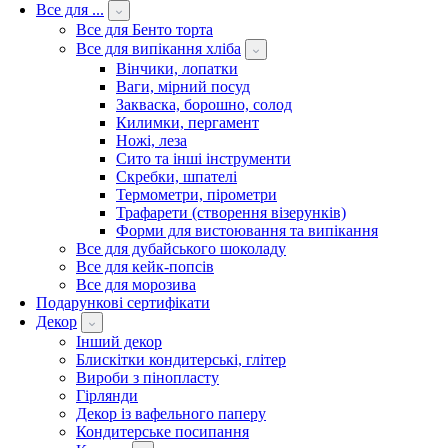
Все для ...
Все для Бенто торта
Все для випікання хліба
Вінчики, лопатки
Ваги, мірний посуд
Закваска, борошно, солод
Килимки, пергамент
Ножі, леза
Сито та інші інструменти
Скребки, шпателі
Термометри, пірометри
Трафарети (створення візерунків)
Форми для вистоювання та випікання
Все для дубайського шоколаду
Все для кейк-попсів
Все для морозива
Подарункові сертифікати
Декор
Інший декор
Блискітки кондитерські, глітер
Вироби з пінопласту
Гірлянди
Декор із вафельного паперу
Кондитерське посипання