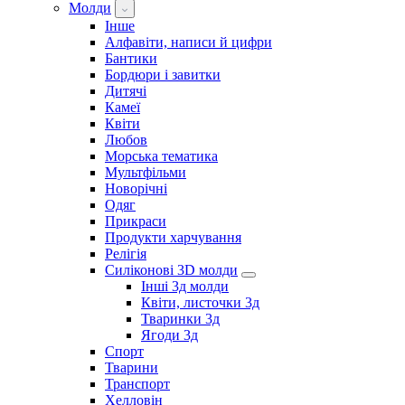
Молди
Інше
Алфавіти, написи й цифри
Бантики
Бордюри і завитки
Дитячі
Камеї
Квіти
Любов
Морська тематика
Мультфільми
Новорічні
Одяг
Прикраси
Продукти харчування
Релігія
Силіконові 3D молди
Інші 3д молди
Квіти, листочки 3д
Тваринки 3д
Ягоди 3д
Спорт
Тварини
Транспорт
Хелловін