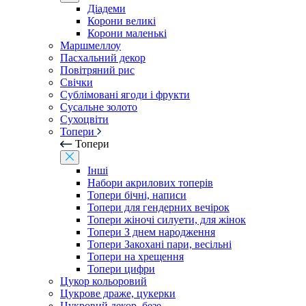
Діадеми
Корони великі
Корони маленькі
Маршмеллоу
Пасхальний декор
Повітряний рис
Свічки
Сублімовані ягоди і фрукти
Сусальне золото
Сухоцвіти
Топери
Топери
Інші
Набори акрилових топерів
Топери бічні, написи
Топери для гендерних вечірок
Топери жіночі силуети, для жінок
Топери З днем ​​народження
Топери Закохані пари, весільні
Топери на хрещення
Топери цифри
Цукор кольоровий
Цукрове драже, цукерки
Цукровий декор, безе