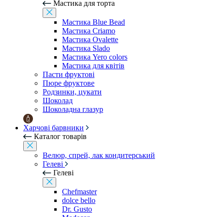
Мастика для торта
Мастика Blue Bead
Мастика Criamo
Мастика Ovalette
Мастика Slado
Мастика Yero colors
Мастика для квітів
Пасти фруктові
Пюре фруктове
Родзинки, цукати
Шоколад
Шоколадна глазур
Харчові барвники
Каталог товарів
Велюр, спрей, лак кондитерський
Гелеві
Гелеві
Chefmaster
dolce bello
Dr. Gusto