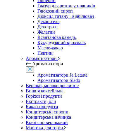
Гліцерин
Глазур для розпису пряників
Глюкозний сироп
Діоксид титану - відбілювач
Декор-гель
Декстроза
Желатин
Ксантанова камедь
Кукурудзяний крохмаль
Масло-какао
Пектин
Ароматизатори
Ароматизатори
Ароматизатори Ja Latarte
Ароматизатори Slado
Вершки, молоко рослинне
Вишня коктейльна
Горіхові продукти
Екстракти, олії
Какао-продукти
Кондитерські сиропи
Кондитерська начинка
Крем сир вершковий
Мастика для торта