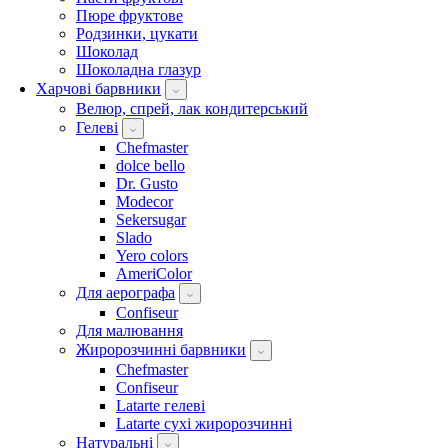
Пюре фруктове
Родзинки, цукати
Шоколад
Шоколадна глазур
Харчові барвники
Велюр, спрей, лак кондитерський
Гелеві
Chefmaster
dolce bello
Dr. Gusto
Modecor
Sekersugar
Slado
Yero colors
AmeriColor
Для аерографа
Confiseur
Для малювання
Жиророзчинні барвники
Chefmaster
Confiseur
Latarte гелеві
Latarte сухі жиророзчинні
Натуральні