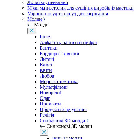
Лопатки, пензлики
М'які мати,столик для сушіння виробів із мастики
Мірний посуд та посуд для зберігання
Молди
Молди
Інше
Алфавіти, написи й цифри
Бантики
Бордюри і завитки
Дитячі
Камеї
Квіти
Любов
Морська тематика
Мультфільми
Новорічні
Одяг
Прикраси
Продукти харчування
Релігія
Силіконові 3D молди
Силіконові 3D молди
Інші 3д молди