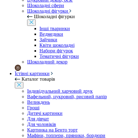
Шоколадні сфери
Шоколадні фігурки
Шоколадні фігурки
Інші тваринки
Ведмедики
Зайчики
Квіти шоколадні
Набори фігурок
Тематичні фігурки
Шоколадний декор
Їстівні картинки
Каталог товарів
Індивідуальний харчовий друк
Вафельний, цукровий, рисовий папір
Великдень
Гроші
Дитячі картинки
Для дівчат
Для чоловіків
Картинка на Бенто торт
Мафіни, топпери, пряники, бордюри