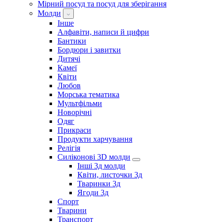
Мірний посуд та посуд для зберігання
Молди
Інше
Алфавіти, написи й цифри
Бантики
Бордюри і завитки
Дитячі
Камеї
Квіти
Любов
Морська тематика
Мультфільми
Новорічні
Одяг
Прикраси
Продукти харчування
Релігія
Силіконові 3D молди
Інші 3д молди
Квіти, листочки 3д
Тваринки 3д
Ягоди 3д
Спорт
Тварини
Транспорт