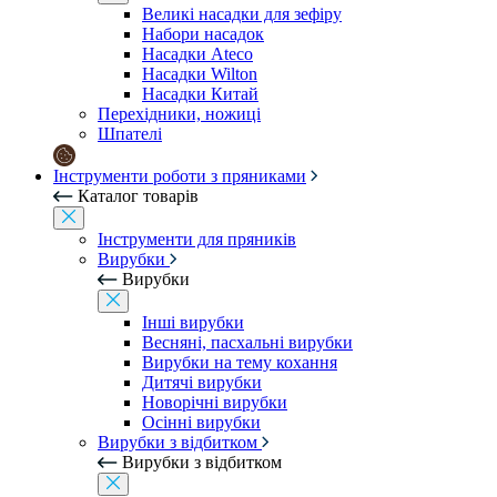
Великі насадки для зефіру
Набори насадок
Насадки Ateco
Насадки Wilton
Насадки Китай
Перехідники, ножиці
Шпателі
Інструменти роботи з пряниками
Каталог товарів
Інструменти для пряників
Вирубки
Вирубки
Інші вирубки
Весняні, пасхальні вирубки
Вирубки на тему кохання
Дитячі вирубки
Новорічні вирубки
Осінні вирубки
Вирубки з відбитком
Вирубки з відбитком