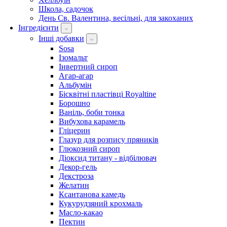
Школа, садочок
День Св. Валентина, весільні, для закоханих
Інгредієнти
Інші добавки
Sosa
Ізомальт
Інвертний сироп
Агар-агар
Альбумін
Бісквітні пластівці Royaltine
Борошно
Ваніль, боби тонка
Вибухова карамель
Гліцерин
Глазур для розпису пряників
Глюкозний сироп
Діоксид титану - відбілювач
Декор-гель
Декстроза
Желатин
Ксантанова камедь
Кукурудзяний крохмаль
Масло-какао
Пектин