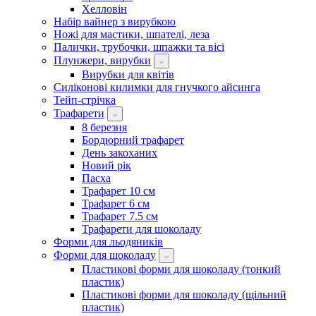
Хелловін
Набір вайнер з вирубкою
Ножі для мастики, шпателі, леза
Палички, трубочки, шпажки та вісі
Плунжери, вирубки
Вирубки для квітів
Силіконові килимки для гнучкого айсинга
Тейп-стрічка
Трафарети
8 березня
Бордюрний трафарет
День закоханих
Новий рік
Пасха
Трафарет 10 см
Трафарет 6 см
Трафарет 7.5 см
Трафарети для шоколаду
Форми для льодяників
Форми для шоколаду
Пластикові форми для шоколаду (тонкий
пластик)
Пластикові форми для шоколаду (щільний
пластик)