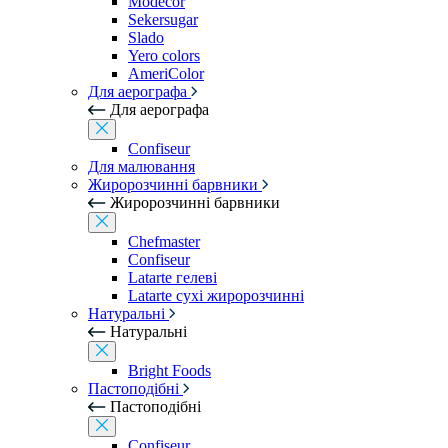
Modecor
Sekersugar
Slado
Yero colors
AmeriColor
Для аерографа
Для аерографа
Confiseur
Для малювання
Жиророзчинні барвники
Жиророзчинні барвники
Chefmaster
Confiseur
Latarte гелеві
Latarte сухі жиророзчинні
Натуральні
Натуральні
Bright Foods
Пастоподібні
Пастоподібні
Confiseur