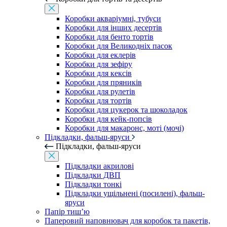
Коробки акваріумні, тубуси
Коробки для інших десертів
Коробки для бенто тортів
Коробки для Великодніх пасок
Коробки для еклерів
Коробки для зефіру
Коробки для кексів
Коробки для пряників
Коробки для рулетів
Коробки для тортів
Коробки для цукерок та шоколадок
Коробки для кейк-попсів
Коробки для макаронс, моті (мочі)
Підкладки, фальш-яруси
Підкладки, фальш-яруси
Підкладки акрилові
Підкладки ДВП
Підкладки тонкі
Підкладки ущільнені (посилені), фальш-
яруси
Папір тиш’ю
Паперовий наповнювач для коробок та пакетів,