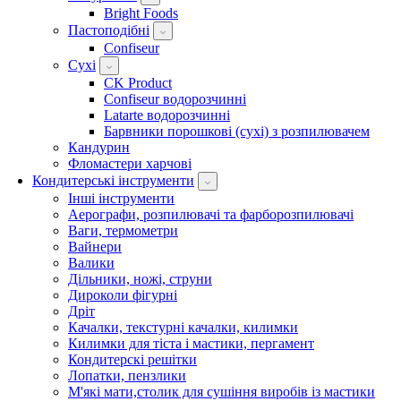
Bright Foods
Пастоподібні
Confiseur
Сухі
CK Product
Confiseur водорозчинні
Latarte водорозчинні
Барвники порошкові (сухі) з розпилювачем
Кандурин
Фломастери харчові
Кондитерські інструменти
Інші інструменти
Аерографи, розпилювачі та фарборозпилювачі
Ваги, термометри
Вайнери
Валики
Дільники, ножі, струни
Дироколи фігурні
Дріт
Качалки, текстурні качалки, килимки
Килимки для тіста і мастики, пергамент
Кондитерскі решітки
Лопатки, пензлики
М'які мати,столик для сушіння виробів із мастики