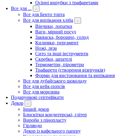
Осінні вирубки з трафаретами
Все для ...
Все для Бенто торта
Все для випікання хліба
Вінчики, лопатки
Ваги, мірний посуд
Закваска, борошно, солод
Килимки, пергамент
Ножі, леза
Сито та інші інструменти
Скребки, шпателі
Термометри, пірометри
Трафарети (створення візерунків)
Форми для вистоювання та випікання
Все для дубайського шоколаду
Все для кейк-попсів
Все для морозива
Подарункові сертифікати
Декор
Інший декор
Блискітки кондитерські, глітер
Вироби з пінопласту
Гірлянди
Декор із вафельного паперу