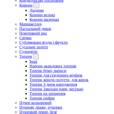
Кондитерське посипання
Корони
Діадеми
Корони великі
Корони маленькі
Маршмеллоу
Пасхальний декор
Повітряний рис
Свічки
Сублімовані ягоди і фрукти
Сусальне золото
Сухоцвіти
Топери
Інші
Набори акрилових топерів
Топери бічні, написи
Топери для гендерних вечірок
Топери жіночі силуети, для жінок
Топери З днем ​​народження
Топери Закохані пари, весільні
Топери на хрещення
Топери цифри
Цукор кольоровий
Цукрове драже, цукерки
Цукровий декор, безе