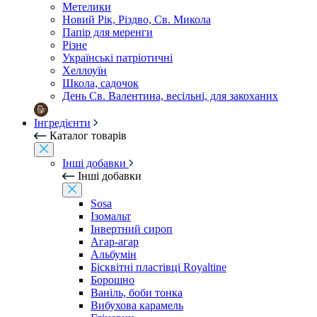
Метелики
Новий Рік, Різдво, Св. Микола
Папір для меренги
Різне
Українські патріотичні
Хеллоуїн
Школа, садочок
День Св. Валентина, весільні, для закоханих
Інгредієнти
Каталог товарів
Інші добавки
Інші добавки
Sosa
Ізомальт
Інвертний сироп
Агар-агар
Альбумін
Бісквітні пластівці Royaltine
Борошно
Ваніль, боби тонка
Вибухова карамель