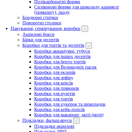
Полікарбонатні форми
Силіконові форми для шоколаду, карамелі
(ізомальту), льоду
Бордюрні стрічки
Поворотні столики
Пакування, сервірування, коробки
Акрилові бокси
Бірки для десертів
Коробки для тортів та десертів
Коробки акваріумні, тубуси
Коробки для інших десертів
Коробки для бенто тортів
Коробки для Великодніх пасок
Коробки для еклерів
Коробки для зефіру
Коробки для кексів
Коробки для пряників
Коробки для рулетів
Коробки для тортів
Коробки для цукерок та шоколадок
Коробки для кейк-попсів
Коробки для макаронс, моті (мочі)
Підкладки, фальш-яруси
Підкладки акрилові
Підкладки ДВП