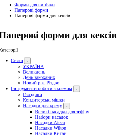
Форми для випічки
Паперові форми
Паперові форми для кексів
Паперові форми для кексів
Категорії
Свята
УКРАЇНА
Великдень
День закоханих
Новий рік. Різдво
Інструменти роботи з кремом
Гвоздики
Кондитерські мішки
Насадки для крему
Великі насадки для зефіру
Набори насадок
Насадки Ateco
Насадки Wilton
Насадки Китай