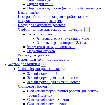
Підкладки тонкі
Підкладки ущільнені (посилені), фальш-яруси
Папір тиш’ю
Паперовий наповнювач для коробок та пакетів,
пакувальний папір, конфеті
Посуд для закусок та десертів
Стрічки, шнури для декору та пакування
Атласна стрічка
Атласна стрічка тоненька 6-7 мм
Атласна стрічка широка 2.5 см
Мотузочки, шнури бавовняні
Парчовая стрічка
Фольга для цукерок
Пакети для пряників та десертів
Форми для випічки
Залізні форми для випічки
Залізні форми інші
Залізні форми для випічки кексів
Залізні форми для випічки тортів
Силіконові форми
Силіконові форми ручної роботи для бенто-
тортів (тістечок)
Силіконові форми Silikomart
Силіконові форми великі