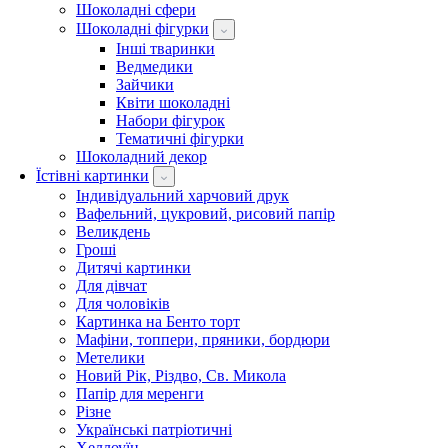
Шоколадні сфери
Шоколадні фігурки
Інші тваринки
Ведмедики
Зайчики
Квіти шоколадні
Набори фігурок
Тематичні фігурки
Шоколадний декор
Їстівні картинки
Індивідуальний харчовий друк
Вафельний, цукровий, рисовий папір
Великдень
Гроші
Дитячі картинки
Для дівчат
Для чоловіків
Картинка на Бенто торт
Мафіни, топпери, пряники, бордюри
Метелики
Новий Рік, Різдво, Св. Микола
Папір для меренги
Різне
Українські патріотичні
Хеллоуїн