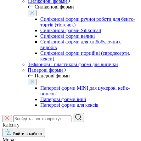
Силіконові форми
Силіконові форми
Силіконові форми ручної роботи для бенто-
тортів (тістечок)
Силіконові форми Silikomart
Силіконові форми великі
Силіконові форми для хлібобулочних
виробів
Силіконові форми порційні (євродесерти,
кекси)
Тефлонові і пластикові формі для випічки
Паперові форми
Паперові форми
Паперові форми MINI для цукерок, кейк-
попсов
Паперові форми інші
Паперові форми для кексів
Клієнту
Увійти в кабінет
Мова: