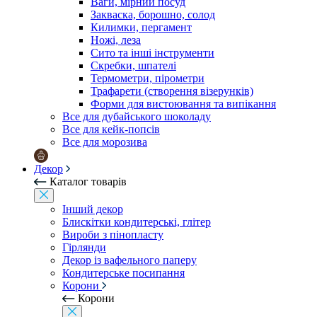
Ваги, мірний посуд
Закваска, борошно, солод
Килимки, пергамент
Ножі, леза
Сито та інші інструменти
Скребки, шпателі
Термометри, пірометри
Трафарети (створення візерунків)
Форми для вистоювання та випікання
Все для дубайського шоколаду
Все для кейк-попсів
Все для морозива
Декор
Каталог товарів
Інший декор
Блискітки кондитерські, глітер
Вироби з пінопласту
Гірлянди
Декор із вафельного паперу
Кондитерське посипання
Корони
Корони