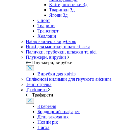
Квіти, листочки 3д
Тваринки 3д
Ягоди 3д
Спорт
Тварини
Транспорт
Хелловін
Набір вайнер з вирубкою
Ножі для мастики, шпателі, леза
Палички, трубочки, шпажки та вісі
Плунжери, вирубки
Плунжери, вирубки
Вирубки для квітів
Силіконові килимки для гнучкого айсинга
Тейп-стрічка
Трафарети
Трафарети
8 березня
Бордюрний трафарет
День закоханих
Новий рік
Пасха