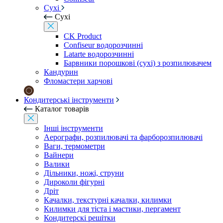
Сухі
Сухі
CK Product
Confiseur водорозчинні
Latarte водорозчинні
Барвники порошкові (сухі) з розпилювачем
Кандурин
Фломастери харчові
Кондитерські інструменти
Каталог товарів
Інші інструменти
Аерографи, розпилювачі та фарборозпилювачі
Ваги, термометри
Вайнери
Валики
Дільники, ножі, струни
Дироколи фігурні
Дріт
Качалки, текстурні качалки, килимки
Килимки для тіста і мастики, пергамент
Кондитерскі решітки