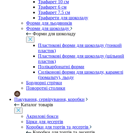
Трафарет 10 см
Трафарет 6 см
Трафарет 7.5 см
Трафарети для шоколаду
Форми для льодяників
Форми для шоколаду
Форми для шоколаду
Пластикові форми для шоколаду (тонкий
пластик)
Пластикові форми для шоколаду (щільний
пластик)
Полікарбонатні форми
Силіконові форми для шоколаду, карамелі
(ізомальту), льоду
Бордюрні стрічки
Поворотні столики
Пакування, сервірування, коробки
Каталог товарів
Акрилові бокси
Бірки для десертів
Коробки для тортів та десертів
Коробки для тортів та десертів