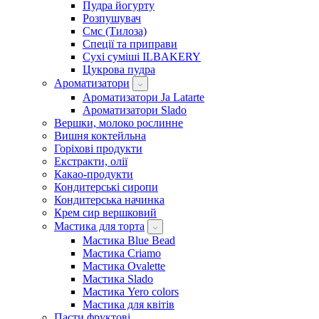
Пудра йогурту
Розпушувач
Смс (Тилоза)
Спеції та приправи
Сухі суміші ILBAKERY
Цукрова пудра
Ароматизатори
Ароматизатори Ja Latarte
Ароматизатори Slado
Вершки, молоко рослинне
Вишня коктейльна
Горіхові продукти
Екстракти, олії
Какао-продукти
Кондитерські сиропи
Кондитерська начинка
Крем сир вершковий
Мастика для торта
Мастика Blue Bead
Мастика Criamo
Мастика Ovalette
Мастика Slado
Мастика Yero colors
Мастика для квітів
Пасти фруктові