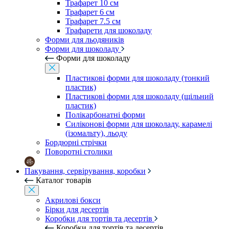
Трафарет 10 см
Трафарет 6 см
Трафарет 7.5 см
Трафарети для шоколаду
Форми для льодяників
Форми для шоколаду
Форми для шоколаду
Пластикові форми для шоколаду (тонкий
пластик)
Пластикові форми для шоколаду (щільний
пластик)
Полікарбонатні форми
Силіконові форми для шоколаду, карамелі
(ізомальту), льоду
Бордюрні стрічки
Поворотні столики
Пакування, сервірування, коробки
Каталог товарів
Акрилові бокси
Бірки для десертів
Коробки для тортів та десертів
Коробки для тортів та десертів