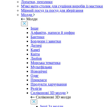
Лопатки, пензлики
М'які мати,столик для сушіння виробів із мастики
Мірний посуд та посуд для зберігання
Молди
Молди
Інше
Алфавіти, написи й цифри
Бантики
Бордюри і завитки
Дитячі
Камеї
Квіти
Любов
Морська тематика
Мультфільми
Новорічні
Одяг
Прикраси
Продукти харчування
Релігія
Силіконові 3D молди
Силіконові 3D молди
Інші 3д молди