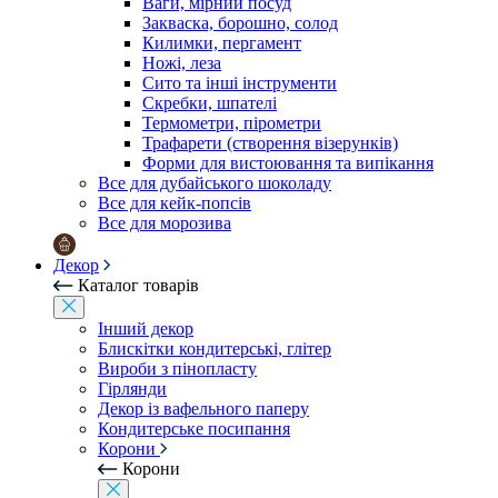
Ваги, мірний посуд
Закваска, борошно, солод
Килимки, пергамент
Ножі, леза
Сито та інші інструменти
Скребки, шпателі
Термометри, пірометри
Трафарети (створення візерунків)
Форми для вистоювання та випікання
Все для дубайського шоколаду
Все для кейк-попсів
Все для морозива
Декор
Каталог товарів
Інший декор
Блискітки кондитерські, глітер
Вироби з пінопласту
Гірлянди
Декор із вафельного паперу
Кондитерське посипання
Корони
Корони