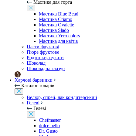
Мастика для торта
Мастика Blue Bead
Мастика Criamo
Мастика Ovalette
Мастика Slado
Мастика Yero colors
Мастика для квітів
Пасти фруктові
Пюре фруктове
Родзинки, цукати
Шоколад
Шоколадна глазур
Харчові барвники
Каталог товарів
Велюр, спрей, лак кондитерський
Гелеві
Гелеві
Chefmaster
dolce bello
Dr. Gusto