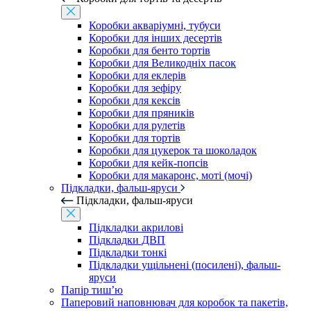
Коробки акваріумні, тубуси
Коробки для інших десертів
Коробки для бенто тортів
Коробки для Великодніх пасок
Коробки для еклерів
Коробки для зефіру
Коробки для кексів
Коробки для пряників
Коробки для рулетів
Коробки для тортів
Коробки для цукерок та шоколадок
Коробки для кейк-попсів
Коробки для макаронс, моті (мочі)
Підкладки, фальш-яруси
Підкладки, фальш-яруси
Підкладки акрилові
Підкладки ДВП
Підкладки тонкі
Підкладки ущільнені (посилені), фальш-
яруси
Папір тиш’ю
Паперовий наповнювач для коробок та пакетів,