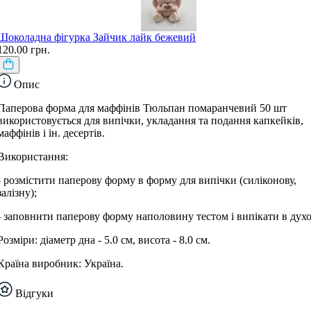
Шоколадна фігурка Зайчик лайк бежевий
120.00 грн.
Опис
Паперова форма для маффінів Тюльпан помаранчевий 50 шт
використовується для випічки, укладання та подання капкейків,
маффінів і ін. десертів.
Використання:
- розмістити паперову форму в форму для випічки (силіконову,
залізну);
- заповнити паперову форму наполовину тестом і випікати в дух
Розміри: діаметр дна - 5.0 см, висота - 8.0 см.
Країна виробник: Україна.
Відгуки