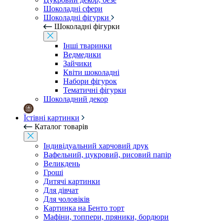
Шоколадні сфери
Шоколадні фігурки
Шоколадні фігурки
Інші тваринки
Ведмедики
Зайчики
Квіти шоколадні
Набори фігурок
Тематичні фігурки
Шоколадний декор
Їстівні картинки
Каталог товарів
Індивідуальний харчовий друк
Вафельний, цукровий, рисовий папір
Великдень
Гроші
Дитячі картинки
Для дівчат
Для чоловіків
Картинка на Бенто торт
Мафіни, топпери, пряники, бордюри