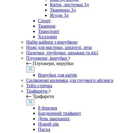
Квіти, листочки 3д
Тваринки 3д
Ягоди 3д
Спорт
Тварини
Транспорт
Хелловін
Набір вайнер з вирубкою
Ножі для мастики, шпателі, леза
Палички, трубочки, шпажки та вісі
Плунжери, вирубки
Плунжери, вирубки
Вирубки для квітів
Силіконові килимки для гнучкого айсинга
Тейп-стрічка
Трафарети
Трафарети
8 березня
Бордюрний трафарет
День закоханих
Новий рік
Пасха