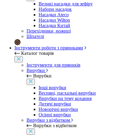
Великі насадки для зефіру
Набори насадок
Насадки Ateco
Насадки Wilton
Насадки Китай
Перехідники, ножиці
Шпателі
Інструменти роботи з пряниками
Каталог товарів
Інструменти для пряників
Вирубки
Вирубки
Інші вирубки
Весняні, пасхальні вирубки
Вирубки на тему кохання
Дитячі вирубки
Новорічні вирубки
Осінні вирубки
Вирубки з відбитком
Вирубки з відбитком