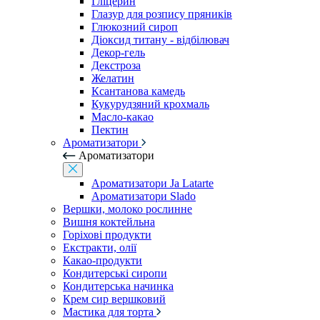
Гліцерин
Глазур для розпису пряників
Глюкозний сироп
Діоксид титану - відбілювач
Декор-гель
Декстроза
Желатин
Ксантанова камедь
Кукурудзяний крохмаль
Масло-какао
Пектин
Ароматизатори
Ароматизатори
Ароматизатори Ja Latarte
Ароматизатори Slado
Вершки, молоко рослинне
Вишня коктейльна
Горіхові продукти
Екстракти, олії
Какао-продукти
Кондитерські сиропи
Кондитерська начинка
Крем сир вершковий
Мастика для торта