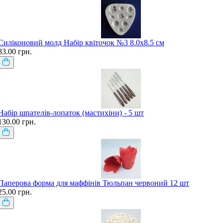
Силіконовий молд Набір квіточок №3 8.0х8.5 см
83.00 грн.
Набір шпателів-лопаток (мастихіни) - 5 шт
130.00 грн.
Паперова форма для маффінів Тюльпан червоний 12 шт
25.00 грн.