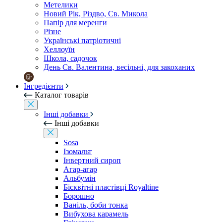
Метелики
Новий Рік, Різдво, Св. Микола
Папір для меренги
Різне
Українські патріотичні
Хеллоуїн
Школа, садочок
День Св. Валентина, весільні, для закоханих
Інгредієнти
Каталог товарів
Інші добавки
Інші добавки
Sosa
Ізомальт
Інвертний сироп
Агар-агар
Альбумін
Бісквітні пластівці Royaltine
Борошно
Ваніль, боби тонка
Вибухова карамель