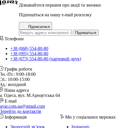
Дізнавайтеся першим про акції та знижки
Підпишіться на нашу e-mail розсилку
Підписатися
Підпишіться
Телефони
+38 (068) 554-80-80
+38 (095) 554-80-80
+38 (073) 554-80-80 (харчовий друк)
Графік роботи
Пн.-Пт.: 9:00-18:00
Сб.: 10:00-15:00
Нд.: вихідний
Наша адреса
м. Одеса, вул. М.Арнаутська 64
E-mail
lavar.com.ua@gmail.com
Перейти до контактів
Інформація
Ми у соціальних мережах
Зворотній зв’язок
Instagram