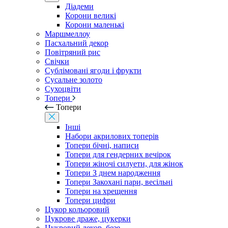
Діадеми
Корони великі
Корони маленькі
Маршмеллоу
Пасхальний декор
Повітряний рис
Свічки
Сублімовані ягоди і фрукти
Сусальне золото
Сухоцвіти
Топери
Топери
Інші
Набори акрилових топерів
Топери бічні, написи
Топери для гендерних вечірок
Топери жіночі силуети, для жінок
Топери З днем ​​народження
Топери Закохані пари, весільні
Топери на хрещення
Топери цифри
Цукор кольоровий
Цукрове драже, цукерки
Цукровий декор, безе