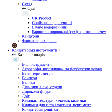
Сухі
Сухі
CK Product
Confiseur водорозчинні
Latarte водорозчинні
Барвники порошкові (сухі) з розпилювачем
Кандурин
Фломастери харчові
Кондитерські інструменти
Каталог товарів
Інші інструменти
Аерографи, розпилювачі та фарборозпилювачі
Ваги, термометри
Вайнери
Валики
Дільники, ножі, струни
Дироколи фігурні
Дріт
Качалки, текстурні качалки, килимки
Килимки для тіста і мастики, пергамент
Кондитерскі решітки