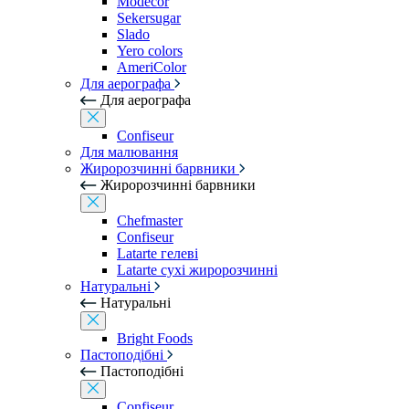
Modecor
Sekersugar
Slado
Yero colors
AmeriColor
Для аерографа
Для аерографа
Confiseur
Для малювання
Жиророзчинні барвники
Жиророзчинні барвники
Chefmaster
Confiseur
Latarte гелеві
Latarte сухі жиророзчинні
Натуральні
Натуральні
Bright Foods
Пастоподібні
Пастоподібні
Confiseur