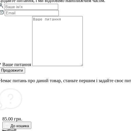
Додайте питання, і ми відповімо найближчим часом.
*
Ваше питання
Продовжити
Немає питань про даний товар, станьте першим і задайте своє пи
85.00 грн.
До кошика