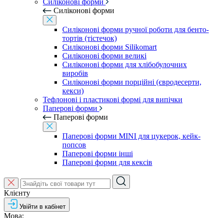
Силіконові форми
Силіконові форми
Силіконові форми ручної роботи для бенто-
тортів (тістечок)
Силіконові форми Silikomart
Силіконові форми великі
Силіконові форми для хлібобулочних
виробів
Силіконові форми порційні (євродесерти,
кекси)
Тефлонові і пластикові формі для випічки
Паперові форми
Паперові форми
Паперові форми MINI для цукерок, кейк-
попсов
Паперові форми інші
Паперові форми для кексів
Клієнту
Увійти в кабінет
Мова: