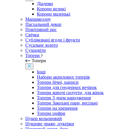
Діадеми
Корони великі
Корони маленькі
Маршмеллоу
Пасхальний декор
Повітряний рис
Свічки
Сублімовані ягоди і фрукти
Сусальне золото
Сухоцвіти
Топери
Топери
Інші
Набори акрилових топерів
Топери бічні, написи
Топери для гендерних вечірок
Топери жіночі силуети, для жінок
Топери З днем ​​народження
Топери Закохані пари, весільні
Топери на хрещення
Топери цифри
Цукор кольоровий
Цукрове драже, цукерки
Цукровий декор, безе