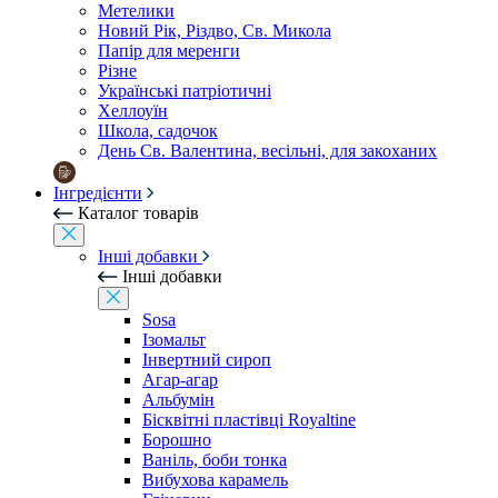
Метелики
Новий Рік, Різдво, Св. Микола
Папір для меренги
Різне
Українські патріотичні
Хеллоуїн
Школа, садочок
День Св. Валентина, весільні, для закоханих
Інгредієнти
Каталог товарів
Інші добавки
Інші добавки
Sosa
Ізомальт
Інвертний сироп
Агар-агар
Альбумін
Бісквітні пластівці Royaltine
Борошно
Ваніль, боби тонка
Вибухова карамель