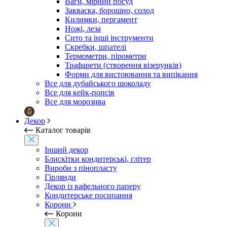
Ваги, мірний посуд
Закваска, борошно, солод
Килимки, пергамент
Ножі, леза
Сито та інші інструменти
Скребки, шпателі
Термометри, пірометри
Трафарети (створення візерунків)
Форми для вистоювання та випікання
Все для дубайського шоколаду
Все для кейк-попсів
Все для морозива
Декор
Каталог товарів
Інший декор
Блискітки кондитерські, глітер
Вироби з пінопласту
Гірлянди
Декор із вафельного паперу
Кондитерське посипання
Корони
Корони