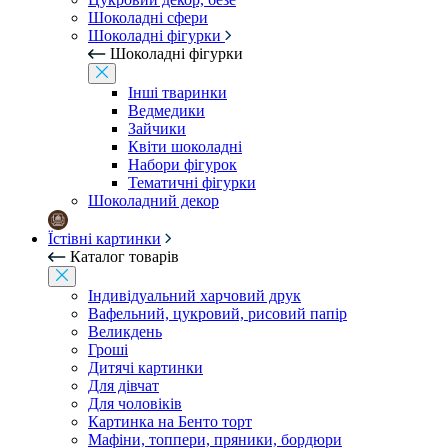
Шоколадні сфери
Шоколадні фігурки
Шоколадні фігурки
Інші тваринки
Ведмедики
Зайчики
Квіти шоколадні
Набори фігурок
Тематичні фігурки
Шоколадний декор
Їстівні картинки
Каталог товарів
Індивідуальний харчовий друк
Вафельний, цукровий, рисовий папір
Великдень
Гроші
Дитячі картинки
Для дівчат
Для чоловіків
Картинка на Бенто торт
Мафіни, топпери, пряники, бордюри