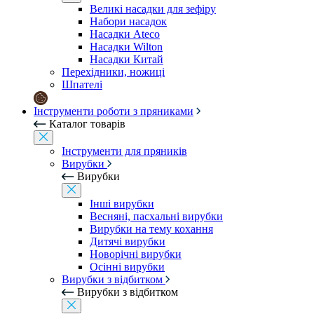
Великі насадки для зефіру
Набори насадок
Насадки Ateco
Насадки Wilton
Насадки Китай
Перехідники, ножиці
Шпателі
Інструменти роботи з пряниками
Каталог товарів
Інструменти для пряників
Вирубки
Вирубки
Інші вирубки
Весняні, пасхальні вирубки
Вирубки на тему кохання
Дитячі вирубки
Новорічні вирубки
Осінні вирубки
Вирубки з відбитком
Вирубки з відбитком