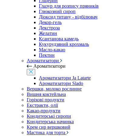
Гліцерин
Глазур для розпису пряників
Глюкозний сироп
Діоксид титану - відбілювач
Декор-гель
Декстроза
Желатин
Ксантанова камедь
Кукурудзяний крохмаль
Масло-какао
Пектин
Ароматизатори
Ароматизатори
Ароматизатори Ja Latarte
Ароматизатори Slado
Вершки, молоко рослинне
Вишня коктейльна
Горіхові продукти
Екстракти, олії
Какао-продукти
Кондитерські сиропи
Кондитерська начинка
Крем сир вершковий
Мастика для торта