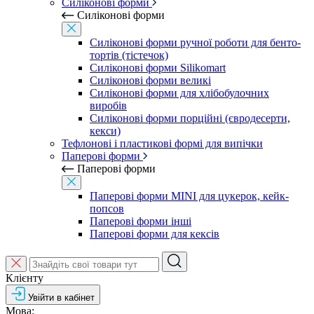
Силіконові форми
Силіконові форми
Силіконові форми ручної роботи для бенто-
тортів (тістечок)
Силіконові форми Silikomart
Силіконові форми великі
Силіконові форми для хлібобулочних
виробів
Силіконові форми порційні (євродесерти,
кекси)
Тефлонові і пластикові формі для випічки
Паперові форми
Паперові форми
Паперові форми MINI для цукерок, кейк-
попсов
Паперові форми інші
Паперові форми для кексів
Клієнту
Увійти в кабінет
Мова: