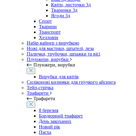
Квіти, листочки 3д
Тваринки 3д
Ягоди 3д
Спорт
Тварини
Транспорт
Хелловін
Набір вайнер з вирубкою
Ножі для мастики, шпателі, леза
Палички, трубочки, шпажки та вісі
Плунжери, вирубки
Плунжери, вирубки
Вирубки для квітів
Силіконові килимки для гнучкого айсинга
Тейп-стрічка
Трафарети
Трафарети
8 березня
Бордюрний трафарет
День закоханих
Новий рік
Пасха