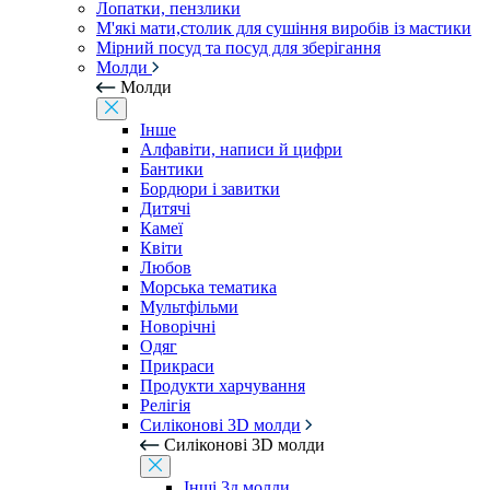
Лопатки, пензлики
М'які мати,столик для сушіння виробів із мастики
Мірний посуд та посуд для зберігання
Молди
Молди
Інше
Алфавіти, написи й цифри
Бантики
Бордюри і завитки
Дитячі
Камеї
Квіти
Любов
Морська тематика
Мультфільми
Новорічні
Одяг
Прикраси
Продукти харчування
Релігія
Силіконові 3D молди
Силіконові 3D молди
Інші 3д молди