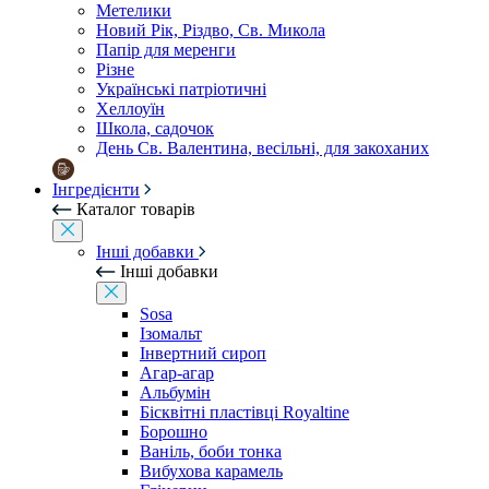
Метелики
Новий Рік, Різдво, Св. Микола
Папір для меренги
Різне
Українські патріотичні
Хеллоуїн
Школа, садочок
День Св. Валентина, весільні, для закоханих
Інгредієнти
Каталог товарів
Інші добавки
Інші добавки
Sosa
Ізомальт
Інвертний сироп
Агар-агар
Альбумін
Бісквітні пластівці Royaltine
Борошно
Ваніль, боби тонка
Вибухова карамель