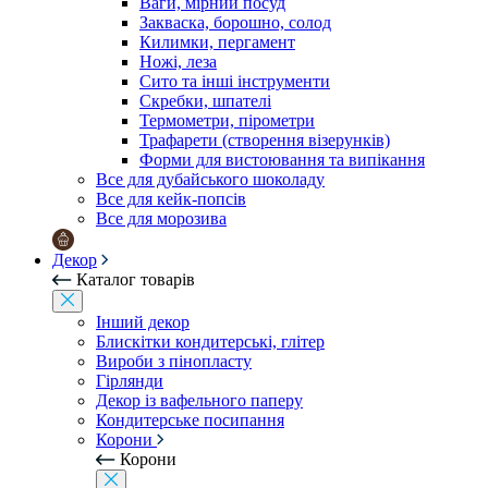
Ваги, мірний посуд
Закваска, борошно, солод
Килимки, пергамент
Ножі, леза
Сито та інші інструменти
Скребки, шпателі
Термометри, пірометри
Трафарети (створення візерунків)
Форми для вистоювання та випікання
Все для дубайського шоколаду
Все для кейк-попсів
Все для морозива
Декор
Каталог товарів
Інший декор
Блискітки кондитерські, глітер
Вироби з пінопласту
Гірлянди
Декор із вафельного паперу
Кондитерське посипання
Корони
Корони