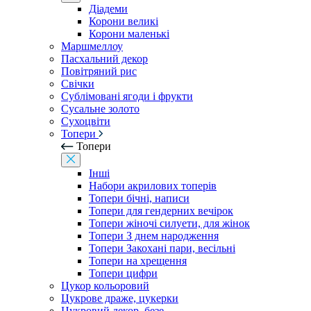
Діадеми
Корони великі
Корони маленькі
Маршмеллоу
Пасхальний декор
Повітряний рис
Свічки
Сублімовані ягоди і фрукти
Сусальне золото
Сухоцвіти
Топери
Топери
Інші
Набори акрилових топерів
Топери бічні, написи
Топери для гендерних вечірок
Топери жіночі силуети, для жінок
Топери З днем ​​народження
Топери Закохані пари, весільні
Топери на хрещення
Топери цифри
Цукор кольоровий
Цукрове драже, цукерки
Цукровий декор, безе