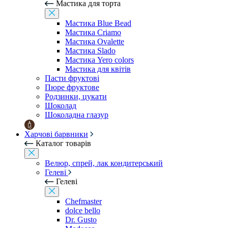
Мастика для торта
Мастика Blue Bead
Мастика Criamo
Мастика Ovalette
Мастика Slado
Мастика Yero colors
Мастика для квітів
Пасти фруктові
Пюре фруктове
Родзинки, цукати
Шоколад
Шоколадна глазур
Харчові барвники
Каталог товарів
Велюр, спрей, лак кондитерський
Гелеві
Гелеві
Chefmaster
dolce bello
Dr. Gusto