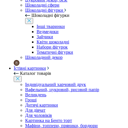
Шоколадні сфери
Шоколадні фігурки
Шоколадні фігурки
Інші тваринки
Ведмедики
Зайчики
Квіти шоколадні
Набори фігурок
Тематичні фігурки
Шоколадний декор
Їстівні картинки
Каталог товарів
Індивідуальний харчовий друк
Вафельний, цукровий, рисовий папір
Великдень
Гроші
Дитячі картинки
Для дівчат
Для чоловіків
Картинка на Бенто торт
Мафіни, топпери, пряники, бордюри