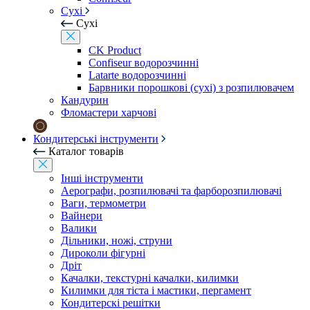
Сухі
Сухі
CK Product
Confiseur водорозчинні
Latarte водорозчинні
Барвники порошкові (сухі) з розпилювачем
Кандурин
Фломастери харчові
Кондитерські інструменти
Каталог товарів
Інші інструменти
Аерографи, розпилювачі та фарборозпилювачі
Ваги, термометри
Вайнери
Валики
Дільники, ножі, струни
Дироколи фігурні
Дріт
Качалки, текстурні качалки, килимки
Килимки для тіста і мастики, пергамент
Кондитерскі решітки