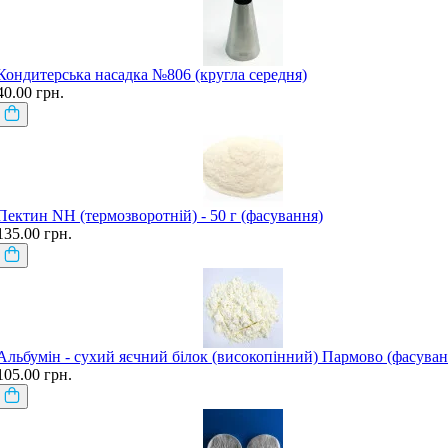
Кондитерська насадка №806 (кругла середня)
40.00 грн.
Пектин NH (термозворотній) - 50 г (фасування)
135.00 грн.
Альбумін - сухий яєчний білок (високопінний) Пармово (фасуван
105.00 грн.