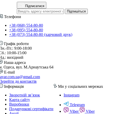
Підписатися
Підпишіться
Телефони
+38 (068) 554-80-80
+38 (095) 554-80-80
+38 (073) 554-80-80 (харчовий друк)
Графік роботи
Пн.-Пт.: 9:00-18:00
Сб.: 10:00-15:00
Нд.: вихідний
Наша адреса
м. Одеса, вул. М.Арнаутська 64
E-mail
lavar.com.ua@gmail.com
Перейти до контактів
Інформація
Ми у соціальних мережах
Зворотній зв’язок
Instagram
Карта сайту
Виробники
Telegram
Подарункові сертифікати
Viber
Viber
Акції