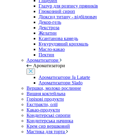
Гліцерин
Глазур для розпису пряників
Глюкозний сироп
Діоксид титану - відбілювач
Декор-гель
Декстроза
Желатин
Ксантанова камедь
Кукурудзяний крохмаль
Масло-какао
Пектин
Ароматизатори
Ароматизатори
Ароматизатори Ja Latarte
Ароматизатори Slado
Вершки, молоко рослинне
Вишня коктейльна
Горіхові продукти
Екстракти, олії
Какао-продукти
Кондитерські сиропи
Кондитерська начинка
Крем сир вершковий
Мастика для торта