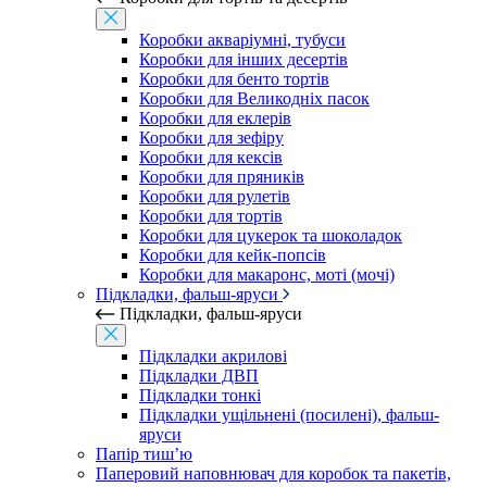
Коробки акваріумні, тубуси
Коробки для інших десертів
Коробки для бенто тортів
Коробки для Великодніх пасок
Коробки для еклерів
Коробки для зефіру
Коробки для кексів
Коробки для пряників
Коробки для рулетів
Коробки для тортів
Коробки для цукерок та шоколадок
Коробки для кейк-попсів
Коробки для макаронс, моті (мочі)
Підкладки, фальш-яруси
Підкладки, фальш-яруси
Підкладки акрилові
Підкладки ДВП
Підкладки тонкі
Підкладки ущільнені (посилені), фальш-
яруси
Папір тиш’ю
Паперовий наповнювач для коробок та пакетів,