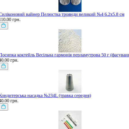
Силіконовий вайнер Пелюстка троянди великий №4 6.2х5.8 см
110.00 грн.
Посипка коктейль Весільна гармонія перламутрова 50 г (фасуван
40.00 грн.
Кондитерська насадка №234L (травка середня)
40.00 грн.