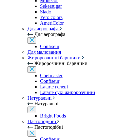
Modecor
Sekersugar
Slado
Yero colors
AmeriColor
Для аерографа
Для аерографа
Confiseur
Для малювання
Жиророзчинні барвники
Жиророзчинні барвники
Chefmaster
Confiseur
Latarte гелеві
Latarte сухі жиророзчинні
Натуральні
Натуральні
Bright Foods
Пастоподібні
Пастоподібні
Confiseur