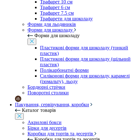
Трафарет 10 см
Трафарет 6 см
Трафарет 7.5 см
Трафарети для шоколаду
Форми для льодяників
Форми для шоколаду
Форми для шоколаду
Пластикові форми для шоколаду (тонкий
пластик)
Пластикові форми для шоколаду (щільний
пластик)
Полікарбонатні форми
Силіконові форми для шоколаду, карамелі
(ізомальту), льоду
Бордюрні стрічки
Поворотні столики
Пакування, сервірування, коробки
Каталог товарів
Акрилові бокси
Бірки для десертів
Коробки для тортів та десертів
Коробки для тортів та десертів