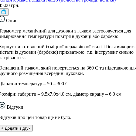
45.00 грн.
Опис
Термометр механічний для духовки з гачком застосовується для
вимірювання температури повітря в духовці або барбекю.
Корпус виготовлений із міцної нержавіючої сталі. Після викорис
дістати із духовки (барбекю) прихваткою, т.к. інструмент сильно
нагрівається.
Оснащений гачком, який повертається на 360 С та підставкою дл
зручного розміщення всередині духовки.
Діапазон температур – 50 – 300 С.
Розміри: габарити – 9.5х7.0х4.0 см, діаметр екрану – 6.0 см.
Відгуки
Відгуків про цей товар ще не було.
+ Додати відгук