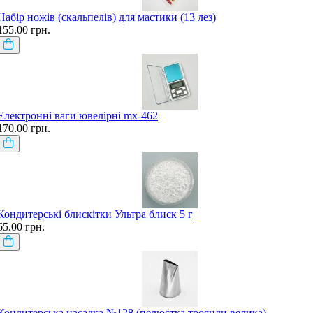
Набір ножів (скальпелів) для мастики (13 лез)
155.00 грн.
Електронні ваги ювелірні mx-462
170.00 грн.
Кондитерські блискітки Ультра блиск 5 г
65.00 грн.
Кондитерська насадка №128 (пелюстка троянди велика)