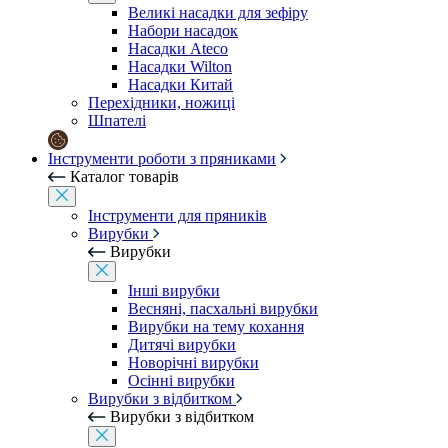
Великі насадки для зефіру
Набори насадок
Насадки Ateco
Насадки Wilton
Насадки Китай
Перехідники, ножиці
Шпателі
Інструменти роботи з пряниками
Каталог товарів
Інструменти для пряників
Вирубки
Вирубки
Інші вирубки
Весняні, пасхальні вирубки
Вирубки на тему кохання
Дитячі вирубки
Новорічні вирубки
Осінні вирубки
Вирубки з відбитком
Вирубки з відбитком