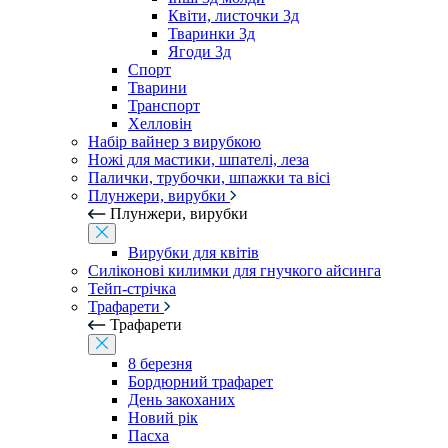
Квіти, листочки 3д
Тваринки 3д
Ягоди 3д
Спорт
Тварини
Транспорт
Хелловін
Набір вайнер з вирубкою
Ножі для мастики, шпателі, леза
Палички, трубочки, шпажки та вісі
Плунжери, вирубки
Плунжери, вирубки
Вирубки для квітів
Силіконові килимки для гнучкого айсинга
Тейп-стрічка
Трафарети
Трафарети
8 березня
Бордюрний трафарет
День закоханих
Новий рік
Пасха