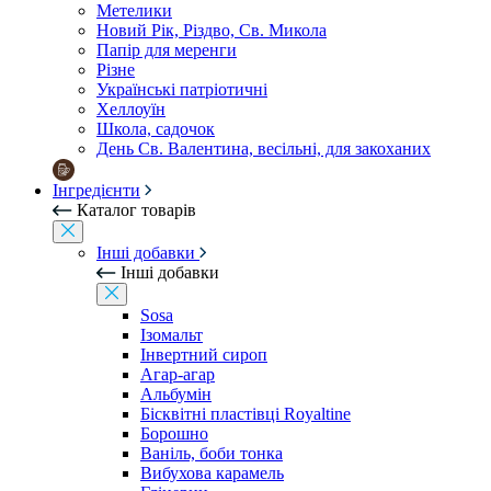
Метелики
Новий Рік, Різдво, Св. Микола
Папір для меренги
Різне
Українські патріотичні
Хеллоуїн
Школа, садочок
День Св. Валентина, весільні, для закоханих
Інгредієнти
Каталог товарів
Інші добавки
Інші добавки
Sosa
Ізомальт
Інвертний сироп
Агар-агар
Альбумін
Бісквітні пластівці Royaltine
Борошно
Ваніль, боби тонка
Вибухова карамель