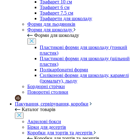
Трафарет 10 см
Трафарет 6 см
Трафарет 7.5 см
Трафарети для шоколаду
Форми для льодяників
Форми для шоколаду
Форми для шоколаду
Пластикові форми для шоколаду (тонкий
пластик)
Пластикові форми для шоколаду (щільний
пластик)
Полікарбонатні форми
Силіконові форми для шоколаду, карамелі
(ізомальту), льоду
Бордюрні стрічки
Поворотні столики
Пакування, сервірування, коробки
Каталог товарів
Акрилові бокси
Бірки для десертів
Коробки для тортів та десертів
Коробки для тортів та десертів