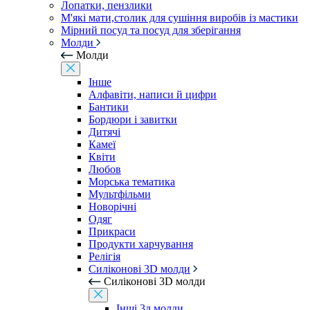
Лопатки, пензлики
М'які мати,столик для сушіння виробів із мастики
Мірний посуд та посуд для зберігання
Молди
Молди
Інше
Алфавіти, написи й цифри
Бантики
Бордюри і завитки
Дитячі
Камеї
Квіти
Любов
Морська тематика
Мультфільми
Новорічні
Одяг
Прикраси
Продукти харчування
Релігія
Силіконові 3D молди
Силіконові 3D молди
Інші 3д молди