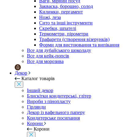
Ваги, мірний посуд
Закваска, борошно, солод
Килимки, пергамент
Ножі, леза
Сито та інші інструменти
Скребки, шпателі
Термометри, пірометри
Трафарети (створення візерунків)
Форми для вистоювання та випікання
Все для дубайського шоколаду
Все для кейк-попсів
Все для морозива
Декор
Каталог товарів
Інший декор
Блискітки кондитерські, глітер
Вироби з пінопласту
Гірлянди
Декор із вафельного паперу
Кондитерське посипання
Корони
Корони