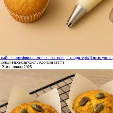
 найпоширеніших помилок початківців-кондитерів (і як їх уникн
Кондитерський блог , Корисні статті
12 листопада 2025