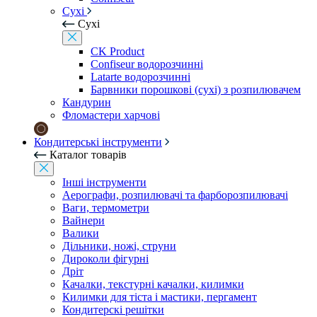
Сухі
Сухі
CK Product
Confiseur водорозчинні
Latarte водорозчинні
Барвники порошкові (сухі) з розпилювачем
Кандурин
Фломастери харчові
Кондитерські інструменти
Каталог товарів
Інші інструменти
Аерографи, розпилювачі та фарборозпилювачі
Ваги, термометри
Вайнери
Валики
Дільники, ножі, струни
Дироколи фігурні
Дріт
Качалки, текстурні качалки, килимки
Килимки для тіста і мастики, пергамент
Кондитерскі решітки