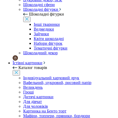
Шоколадні сфери
Шоколадні фігурки
Шоколадні фігурки
Інші тваринки
Ведмедики
Зайчики
Квіти шоколадні
Набори фігурок
Тематичні фігурки
Шоколадний декор
Їстівні картинки
Каталог товарів
Індивідуальний харчовий друк
Вафельний, цукровий, рисовий папір
Великдень
Гроші
Дитячі картинки
Для дівчат
Для чоловіків
Картинка на Бенто торт
Мафіни, топпери, пряники, бордюри