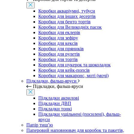
Коробки акваріумні, тубуси
Коробки для інших десертів
Коробки для бенто тортів
Коробки для Великодніх пасок
Коробки для еклерів
Коробки для зефіру
Коробки для кексів
Коробки для пряників
Коробки для рулетів
Коробки для тортів
Коробки для цукерок та шоколадок
Коробки для кейк-попсів
Коробки для макаронс, моті (мочі)
Підкладки, фальш-яруси
Підкладки, фальш-яруси
Підкладки акрилові
Підкладки ДВП
Підкладки тонкі
Підкладки ущільнені (посилені), фальш-
яруси
Папір тиш’ю
Паперовий наповнювач для коробок та пакетів,