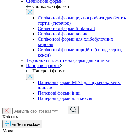
Силіконові форми
Силіконові форми
Силіконові форми ручної роботи для бенто-
тортів (тістечок)
Силіконові форми Silikomart
Силіконові форми великі
Силіконові форми для хлібобулочних
виробів
Силіконові форми порційні (євродесерти,
кекси)
Тефлонові і пластикові формі для випічки
Паперові форми
Паперові форми
Паперові форми MINI для цукерок, кейк-
попсов
Паперові форми інші
Паперові форми для кексів
Клієнту
Увійти в кабінет
Мова: