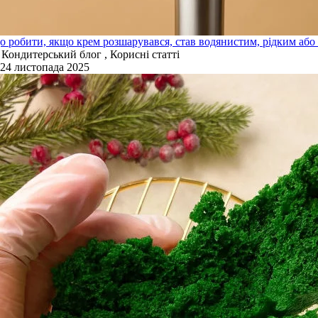
 робити, якщо крем розшарувався, став водянистим, рідким або
Кондитерський блог , Корисні статті
24 листопада 2025