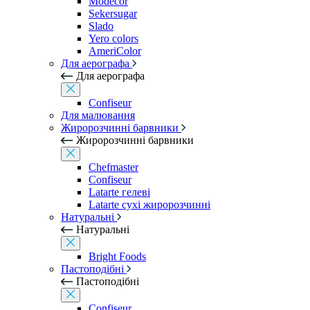
Modecor
Sekersugar
Slado
Yero colors
AmeriColor
Для аерографа
Для аерографа
Confiseur
Для малювання
Жиророзчинні барвники
Жиророзчинні барвники
Chefmaster
Confiseur
Latarte гелеві
Latarte сухі жиророзчинні
Натуральні
Натуральні
Bright Foods
Пастоподібні
Пастоподібні
Confiseur