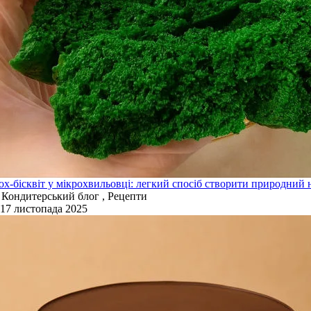
х-бісквіт у мікрохвильовці: легкий спосіб створити природний н
Кондитерський блог , Рецепти
17 листопада 2025