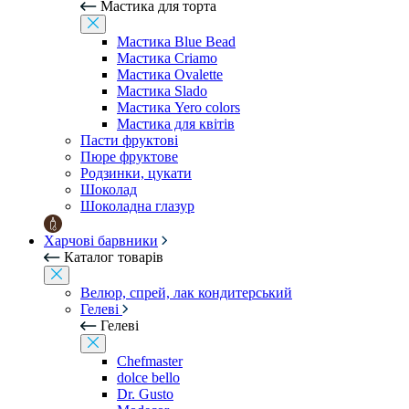
Мастика для торта
Мастика Blue Bead
Мастика Criamo
Мастика Ovalette
Мастика Slado
Мастика Yero colors
Мастика для квітів
Пасти фруктові
Пюре фруктове
Родзинки, цукати
Шоколад
Шоколадна глазур
Харчові барвники
Каталог товарів
Велюр, спрей, лак кондитерський
Гелеві
Гелеві
Chefmaster
dolce bello
Dr. Gusto