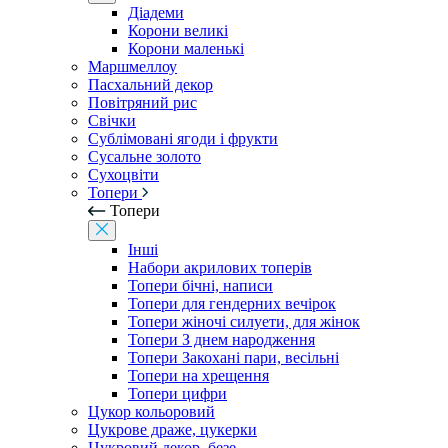
Діадеми
Корони великі
Корони маленькі
Маршмеллоу
Пасхальний декор
Повітряний рис
Свічки
Сублімовані ягоди і фрукти
Сусальне золото
Сухоцвіти
Топери
Топери
Інші
Набори акрилових топерів
Топери бічні, написи
Топери для гендерних вечірок
Топери жіночі силуети, для жінок
Топери З днем ​​народження
Топери Закохані пари, весільні
Топери на хрещення
Топери цифри
Цукор кольоровий
Цукрове драже, цукерки
Цукровий декор, безе