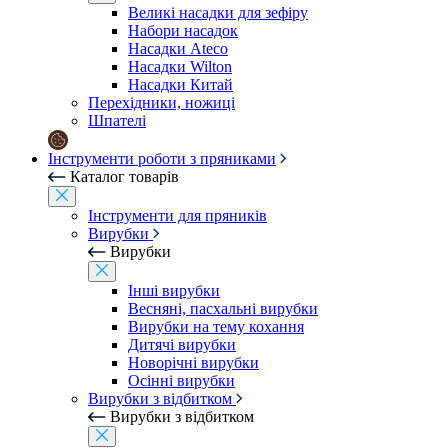
Великі насадки для зефіру
Набори насадок
Насадки Ateco
Насадки Wilton
Насадки Китай
Перехідники, ножиці
Шпателі
Інструменти роботи з пряниками
Каталог товарів
Інструменти для пряників
Вирубки
Вирубки
Інші вирубки
Весняні, пасхальні вирубки
Вирубки на тему кохання
Дитячі вирубки
Новорічні вирубки
Осінні вирубки
Вирубки з відбитком
Вирубки з відбитком