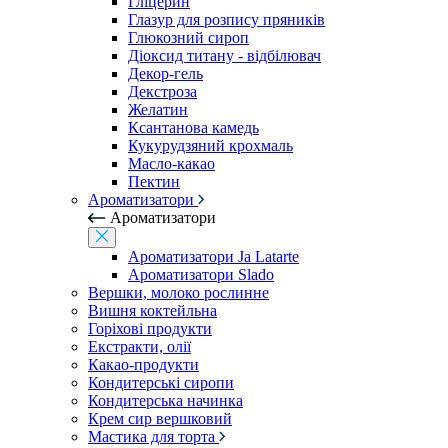
Гліцерин
Глазур для розпису пряників
Глюкозний сироп
Діоксид титану - відбілювач
Декор-гель
Декстроза
Желатин
Ксантанова камедь
Кукурудзяний крохмаль
Масло-какао
Пектин
Ароматизатори
Ароматизатори
Ароматизатори Ja Latarte
Ароматизатори Slado
Вершки, молоко рослинне
Вишня коктейльна
Горіхові продукти
Екстракти, олії
Какао-продукти
Кондитерські сиропи
Кондитерська начинка
Крем сир вершковий
Мастика для торта