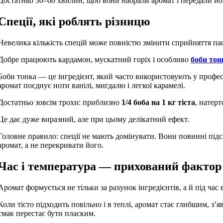
Достатньо 30–60 хвилин, щоб вони набрали аромат і передали йог
Спеції, які роблять різницю
Невелика кількість спецій може повністю змінити сприйняття па
Добре працюють кардамон, мускатний горіх і особливо
боби тон
Боби тонка — це інгредієнт, який часто використовують у професі
аромат поєднує ноти ванілі, мигдалю і легкої карамелі.
Достатньо зовсім трохи: приблизно
1/4 боба на 1 кг тіста
, натерт
Це дає дуже виразний, але при цьому делікатний ефект.
Головне правило: спеції не мають домінувати. Вони повинні під
аромат, а не перекривати його.
Час і температура — прихований фактор
Аромат формується не тільки за рахунок інгредієнтів, а й під час
Коли тісто підходить повільно і в теплі, аромат стає глибшим, з’яв
смак перестає бути пласким.