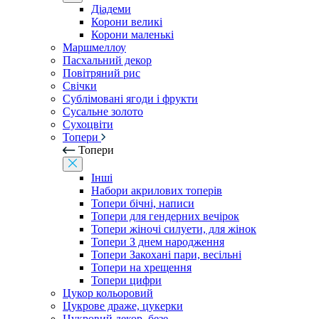
Діадеми
Корони великі
Корони маленькі
Маршмеллоу
Пасхальний декор
Повітряний рис
Свічки
Сублімовані ягоди і фрукти
Сусальне золото
Сухоцвіти
Топери
Топери
Інші
Набори акрилових топерів
Топери бічні, написи
Топери для гендерних вечірок
Топери жіночі силуети, для жінок
Топери З днем ​​народження
Топери Закохані пари, весільні
Топери на хрещення
Топери цифри
Цукор кольоровий
Цукрове драже, цукерки
Цукровий декор, безе