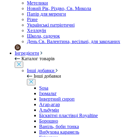
Метелики
Новий Рік, Різдво, Св. Микола
Папір для меренги
Різне
Українські патріотичні
Хеллоуїн
Школа, садочок
День Св. Валентина, весільні, для закоханих
Інгредієнти
Каталог товарів
Інші добавки
Інші добавки
Sosa
Ізомальт
Інвертний сироп
Агар-агар
Альбумін
Бісквітні пластівці Royaltine
Борошно
Ваніль, боби тонка
Вибухова карамель