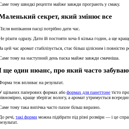
Саме тому швидкі рецепти майже завжди програють у смаку.
Маленький секрет, який змінює все
Після випікання пасці потрібно дати час.
Не різати одразу. Дати їй постояти хоча б кілька годин, а ще кращ
За цей час аромат стабілізується, стає більш цілісним і повністю 
Саме тому на наступний день паска майже завжди смачніша.
І ще один нюанс, про який часто забува
Форма теж впливає на результат.
У щільних паперових формах або
формах для панеттоне
тісто про
рівномірно, краще зберігає вологу, а аромат утримується всередин
Саме тому така випічка часто пахне більш виразно.
До речі,
такі форми
можна підібрати під різні розміри — і це спра
результат.