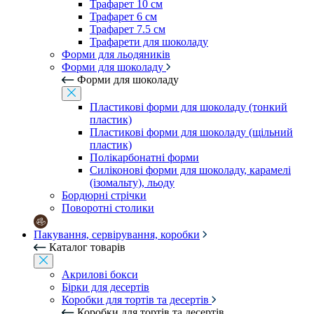
Трафарет 10 см
Трафарет 6 см
Трафарет 7.5 см
Трафарети для шоколаду
Форми для льодяників
Форми для шоколаду
Форми для шоколаду
Пластикові форми для шоколаду (тонкий
пластик)
Пластикові форми для шоколаду (щільний
пластик)
Полікарбонатні форми
Силіконові форми для шоколаду, карамелі
(ізомальту), льоду
Бордюрні стрічки
Поворотні столики
Пакування, сервірування, коробки
Каталог товарів
Акрилові бокси
Бірки для десертів
Коробки для тортів та десертів
Коробки для тортів та десертів