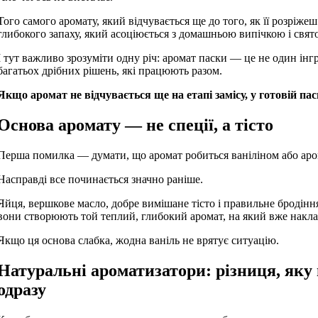
Того самого аромату, який відчувається ще до того, як її розріжеш
глибокого запаху, який асоціюється з домашньою випічкою і свят
І тут важливо зрозуміти одну річ: аромат паски — це не один інгр
багатьох дрібних рішень, які працюють разом.
Якщо аромат не відчувається ще на етапі замісу, у готовій пасц
Основа аромату — не спеції, а тісто
Перша помилка — думати, що аромат робиться ваніліном або ар
Насправді все починається значно раніше.
Яйця, вершкове масло, добре вимішане тісто і правильне бродінн
вони створюють той теплий, глибокий аромат, на який вже накла
Якщо ця основа слабка, жодна ваніль не врятує ситуацію.
Натуральні ароматизатори: різниця, яку
одразу