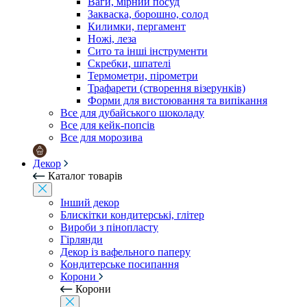
Ваги, мірний посуд
Закваска, борошно, солод
Килимки, пергамент
Ножі, леза
Сито та інші інструменти
Скребки, шпателі
Термометри, пірометри
Трафарети (створення візерунків)
Форми для вистоювання та випікання
Все для дубайського шоколаду
Все для кейк-попсів
Все для морозива
Декор
Каталог товарів
Інший декор
Блискітки кондитерські, глітер
Вироби з пінопласту
Гірлянди
Декор із вафельного паперу
Кондитерське посипання
Корони
Корони