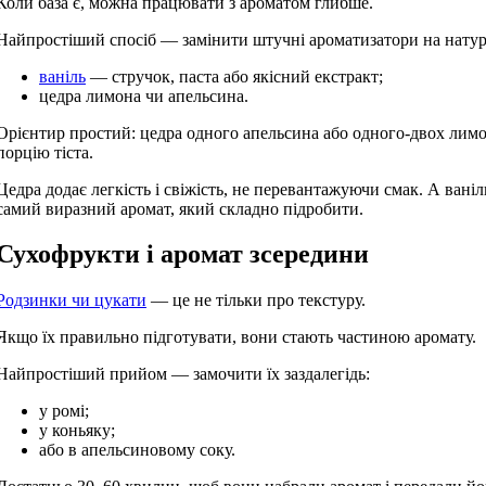
Коли база є, можна працювати з ароматом глибше.
Найпростіший спосіб — замінити штучні ароматизатори на натур
ваніль
— стручок, паста або якісний екстракт;
цедра лимона чи апельсина.
Орієнтир простий: цедра одного апельсина або одного-двох лимо
порцію тіста.
Цедра додає легкість і свіжість, не перевантажуючи смак. А ваніл
самий виразний аромат, який складно підробити.
Сухофрукти і аромат зсередини
Родзинки чи цукати
— це не тільки про текстуру.
Якщо їх правильно підготувати, вони стають частиною аромату.
Найпростіший прийом — замочити їх заздалегідь:
у ромі;
у коньяку;
або в апельсиновому соку.