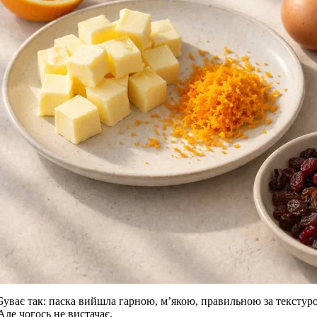
Буває так: паска вийшла гарною, м’якою, правильною за текстур
Але чогось не вистачає.