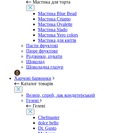
Мастика для торта
Мастика Blue Bead
Мастика Criamo
Мастика Ovalette
Мастика Slado
Мастика Yero colors
Мастика для квітів
Пасти фруктові
Пюре фруктове
Родзинки, цукати
Шоколад
Шоколадна глазур
Харчові барвники
Каталог товарів
Велюр, спрей, лак кондитерський
Гелеві
Гелеві
Chefmaster
dolce bello
Dr. Gusto