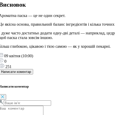
Висновок
Ароматна паска — це не один секрет.
Це якісна основа, правильний баланс інгредієнтів і кілька точних
І дуже часто достатньо додати одну-дві деталі — наприклад, цед
щоб паска стала зовсім іншою.
Більш глибокою, цікавою і тією самою — як у хорошій пекарні.
09 квітня (10:00)
0
251
Написати коментар
Написати коментар