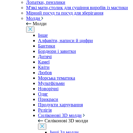
Лопатки, пензлики
М'які мати,столик для сушіння виробів із мастики
Мірний посуд та посуд для зберігання
Молди
Молди
Інше
Алфавіти, написи й цифри
Бантики
Бордюри і завитки
Дитячі
Камеї
Квіти
Любов
Морська тематика
Мультфільми
Новорічні
Одяг
Прикраси
Продукти харчування
Релігія
Силіконові 3D молди
Силіконові 3D молди
Інші 3д молди