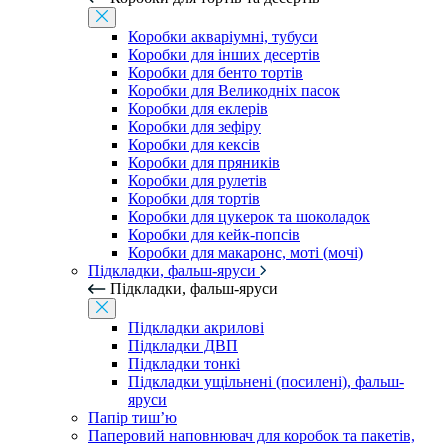
Коробки акваріумні, тубуси
Коробки для інших десертів
Коробки для бенто тортів
Коробки для Великодніх пасок
Коробки для еклерів
Коробки для зефіру
Коробки для кексів
Коробки для пряників
Коробки для рулетів
Коробки для тортів
Коробки для цукерок та шоколадок
Коробки для кейк-попсів
Коробки для макаронс, моті (мочі)
Підкладки, фальш-яруси
Підкладки, фальш-яруси
Підкладки акрилові
Підкладки ДВП
Підкладки тонкі
Підкладки ущільнені (посилені), фальш-
яруси
Папір тиш’ю
Паперовий наповнювач для коробок та пакетів,