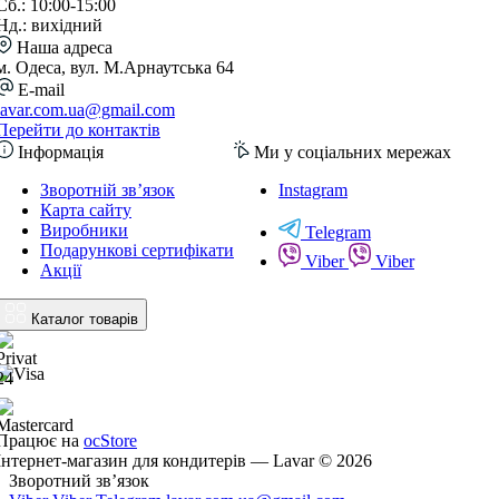
Сб.: 10:00-15:00
Нд.: вихідний
Наша адреса
м. Одеса, вул. М.Арнаутська 64
E-mail
lavar.com.ua@gmail.com
Перейти до контактів
Інформація
Ми у соціальних мережах
Зворотній зв’язок
Instagram
Карта сайту
Виробники
Telegram
Подарункові сертифікати
Viber
Viber
Акції
Каталог товарів
Працює на
ocStore
Інтернет-магазин для кондитерів — Lavar © 2026
Зворотний зв’язок