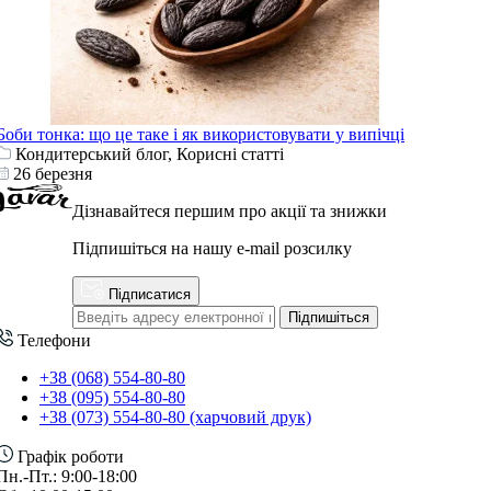
Боби тонка: що це таке і як використовувати у випічці
Кондитерський блог, Корисні статті
26 березня
Дізнавайтеся першим про акції та знижки
Підпишіться на нашу e-mail розсилку
Підписатися
Підпишіться
Телефони
+38 (068) 554-80-80
+38 (095) 554-80-80
+38 (073) 554-80-80 (харчовий друк)
Графік роботи
Пн.-Пт.: 9:00-18:00