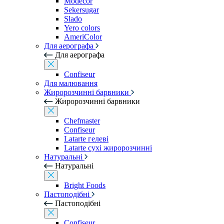
Modecor
Sekersugar
Slado
Yero colors
AmeriColor
Для аерографа
Для аерографа
Confiseur
Для малювання
Жиророзчинні барвники
Жиророзчинні барвники
Chefmaster
Confiseur
Latarte гелеві
Latarte сухі жиророзчинні
Натуральні
Натуральні
Bright Foods
Пастоподібні
Пастоподібні
Confiseur