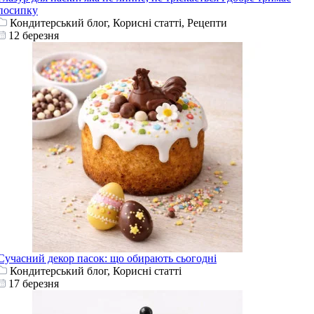
посипку
Кондитерський блог, Корисні статті, Рецепти
12 березня
Сучасний декор пасок: що обирають сьогодні
Кондитерський блог, Корисні статті
17 березня