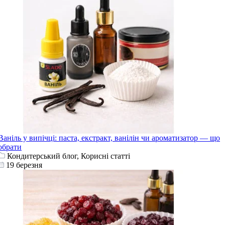
Ваніль у випічці: паста, екстракт, ванілін чи ароматизатор — що
обрати
Кондитерський блог, Корисні статті
19 березня