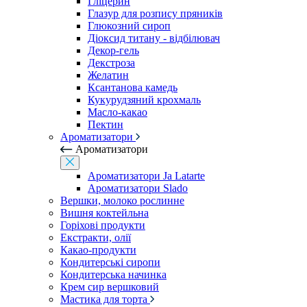
Гліцерин
Глазур для розпису пряників
Глюкозний сироп
Діоксид титану - відбілювач
Декор-гель
Декстроза
Желатин
Ксантанова камедь
Кукурудзяний крохмаль
Масло-какао
Пектин
Ароматизатори
Ароматизатори
Ароматизатори Ja Latarte
Ароматизатори Slado
Вершки, молоко рослинне
Вишня коктейльна
Горіхові продукти
Екстракти, олії
Какао-продукти
Кондитерські сиропи
Кондитерська начинка
Крем сир вершковий
Мастика для торта