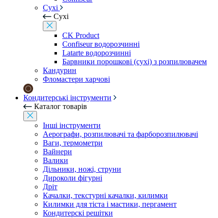
Сухі
Сухі
CK Product
Confiseur водорозчинні
Latarte водорозчинні
Барвники порошкові (сухі) з розпилювачем
Кандурин
Фломастери харчові
Кондитерські інструменти
Каталог товарів
Інші інструменти
Аерографи, розпилювачі та фарборозпилювачі
Ваги, термометри
Вайнери
Валики
Дільники, ножі, струни
Дироколи фігурні
Дріт
Качалки, текстурні качалки, килимки
Килимки для тіста і мастики, пергамент
Кондитерскі решітки