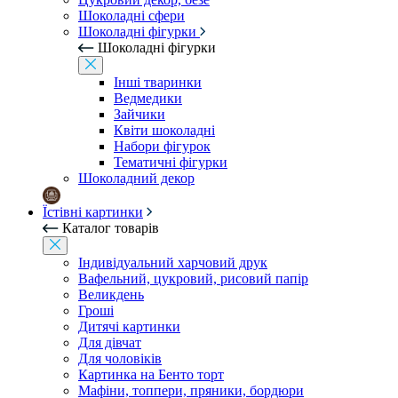
Шоколадні сфери
Шоколадні фігурки
Шоколадні фігурки
Інші тваринки
Ведмедики
Зайчики
Квіти шоколадні
Набори фігурок
Тематичні фігурки
Шоколадний декор
Їстівні картинки
Каталог товарів
Індивідуальний харчовий друк
Вафельний, цукровий, рисовий папір
Великдень
Гроші
Дитячі картинки
Для дівчат
Для чоловіків
Картинка на Бенто торт
Мафіни, топпери, пряники, бордюри