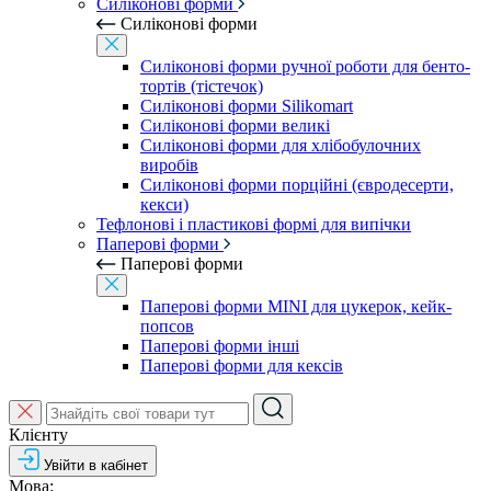
Силіконові форми
Силіконові форми
Силіконові форми ручної роботи для бенто-
тортів (тістечок)
Силіконові форми Silikomart
Силіконові форми великі
Силіконові форми для хлібобулочних
виробів
Силіконові форми порційні (євродесерти,
кекси)
Тефлонові і пластикові формі для випічки
Паперові форми
Паперові форми
Паперові форми MINI для цукерок, кейк-
попсов
Паперові форми інші
Паперові форми для кексів
Клієнту
Увійти в кабінет
Мова: