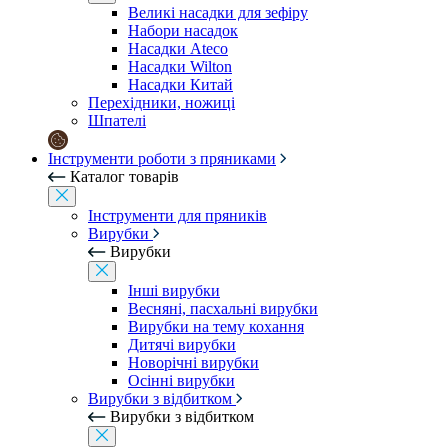
Великі насадки для зефіру
Набори насадок
Насадки Ateco
Насадки Wilton
Насадки Китай
Перехідники, ножиці
Шпателі
Інструменти роботи з пряниками
Каталог товарів
Інструменти для пряників
Вирубки
Вирубки
Інші вирубки
Весняні, пасхальні вирубки
Вирубки на тему кохання
Дитячі вирубки
Новорічні вирубки
Осінні вирубки
Вирубки з відбитком
Вирубки з відбитком