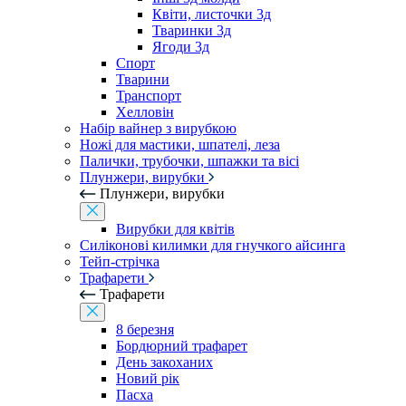
Квіти, листочки 3д
Тваринки 3д
Ягоди 3д
Спорт
Тварини
Транспорт
Хелловін
Набір вайнер з вирубкою
Ножі для мастики, шпателі, леза
Палички, трубочки, шпажки та вісі
Плунжери, вирубки
Плунжери, вирубки
Вирубки для квітів
Силіконові килимки для гнучкого айсинга
Тейп-стрічка
Трафарети
Трафарети
8 березня
Бордюрний трафарет
День закоханих
Новий рік
Пасха