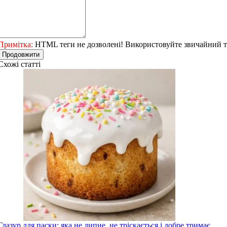
Примітка:
HTML теги не дозволені! Використовуйте звичайний т
Продовжити
Схожі статті
Глазур для паски: яка не липне, не тріскається і добре тримає