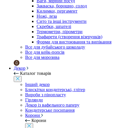
Ваги, мірний посуд
Закваска, борошно, солод
Килимки, пергамент
Ножі, леза
Сито та інші інструменти
Скребки, шпателі
Термометри, пірометри
Трафарети (створення візерунків)
Форми для вистоювання та випікання
Все для дубайського шоколаду
Все для кейк-попсів
Все для морозива
Декор
Каталог товарів
Інший декор
Блискітки кондитерські, глітер
Вироби з пінопласту
Гірлянди
Декор із вафельного паперу
Кондитерське посипання
Корони
Корони