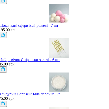
Шоколадні сфери Білі-рожеві - 7 шт
195.00 грн.
Набір свічок Спіральки золоті - 6 шт
45.00 грн.
Кандурин Confiseur Біла перлина 3 г
75.00 грн.