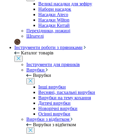
Великі насадки для зефіру
Набори насадок
Насадки Ateco
Насадки Wilton
Насадки Китай
Перехідники, ножиці
Шпателі
Інструменти роботи з пряниками
Каталог товарів
Інструменти для пряників
Вирубки
Вирубки
Інші вирубки
Весняні, пасхальні вирубки
Вирубки на тему кохання
Дитячі вирубки
Новорічні вирубки
Осінні вирубки
Вирубки з відбитком
Вирубки з відбитком