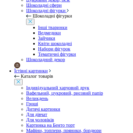
Шоколадні сфери
Шоколадні фігурки
Шоколадні фігурки
Інші тваринки
Ведмедики
Зайчики
Квіти шоколадні
Набори фігурок
Тематичні фігурки
Шоколадний декор
Їстівні картинки
Каталог товарів
Індивідуальний харчовий друк
Вафельний, цукровий, рисовий папір
Великдень
Гроші
Дитячі картинки
Для дівчат
Для чоловіків
Картинка на Бенто торт
Мафіни, топпери, пряники, бордюри