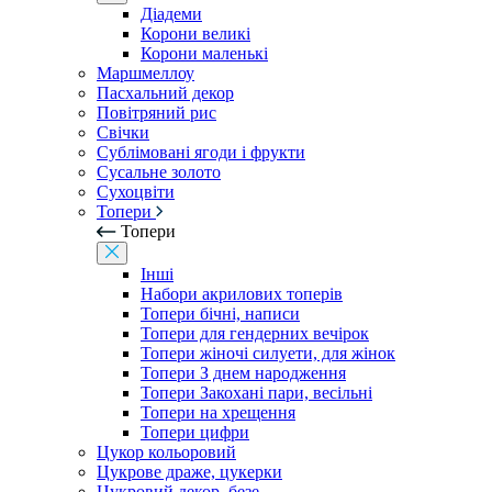
Діадеми
Корони великі
Корони маленькі
Маршмеллоу
Пасхальний декор
Повітряний рис
Свічки
Сублімовані ягоди і фрукти
Сусальне золото
Сухоцвіти
Топери
Топери
Інші
Набори акрилових топерів
Топери бічні, написи
Топери для гендерних вечірок
Топери жіночі силуети, для жінок
Топери З днем ​​народження
Топери Закохані пари, весільні
Топери на хрещення
Топери цифри
Цукор кольоровий
Цукрове драже, цукерки
Цукровий декор, безе