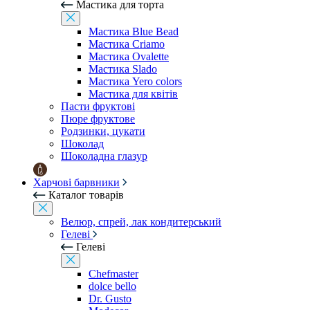
Мастика для торта
Мастика Blue Bead
Мастика Criamo
Мастика Ovalette
Мастика Slado
Мастика Yero colors
Мастика для квітів
Пасти фруктові
Пюре фруктове
Родзинки, цукати
Шоколад
Шоколадна глазур
Харчові барвники
Каталог товарів
Велюр, спрей, лак кондитерський
Гелеві
Гелеві
Chefmaster
dolce bello
Dr. Gusto