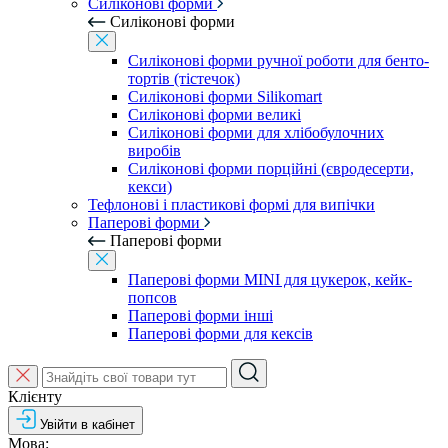
Силіконові форми
Силіконові форми
Силіконові форми ручної роботи для бенто-
тортів (тістечок)
Силіконові форми Silikomart
Силіконові форми великі
Силіконові форми для хлібобулочних
виробів
Силіконові форми порційні (євродесерти,
кекси)
Тефлонові і пластикові формі для випічки
Паперові форми
Паперові форми
Паперові форми MINI для цукерок, кейк-
попсов
Паперові форми інші
Паперові форми для кексів
Клієнту
Увійти в кабінет
Мова: