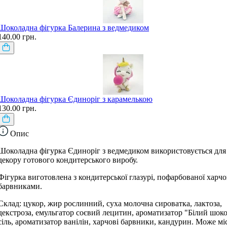
Шоколадна фігурка Балерина з ведмедиком
140.00 грн.
Шоколадна фігурка Єдиноріг з карамелькою
130.00 грн.
Опис
Шоколадна фігурка Єдиноріг з ведмедиком використовується для
декору готового кондитерського виробу.
Фігурка виготовлена ​​з кондитерської глазурі, пофарбованої харч
барвниками.
Склад: цукор, жир рослинний, суха молочна сироватка, лактоза,
декстроза, емульгатор соєвий лецитин, ароматизатор "Білий шоко
сіль, ароматизатор ванілін, харчові барвники, кандурин. Може мі