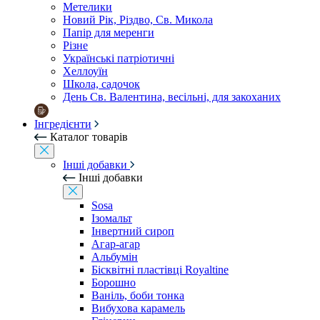
Метелики
Новий Рік, Різдво, Св. Микола
Папір для меренги
Різне
Українські патріотичні
Хеллоуїн
Школа, садочок
День Св. Валентина, весільні, для закоханих
Інгредієнти
Каталог товарів
Інші добавки
Інші добавки
Sosa
Ізомальт
Інвертний сироп
Агар-агар
Альбумін
Бісквітні пластівці Royaltine
Борошно
Ваніль, боби тонка
Вибухова карамель