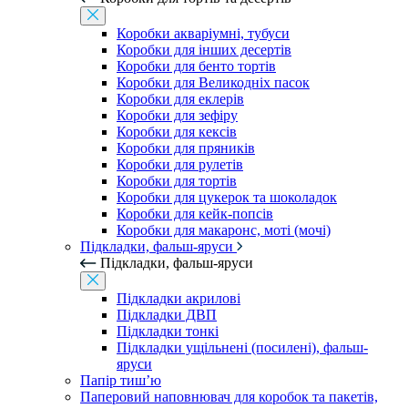
Коробки акваріумні, тубуси
Коробки для інших десертів
Коробки для бенто тортів
Коробки для Великодніх пасок
Коробки для еклерів
Коробки для зефіру
Коробки для кексів
Коробки для пряників
Коробки для рулетів
Коробки для тортів
Коробки для цукерок та шоколадок
Коробки для кейк-попсів
Коробки для макаронс, моті (мочі)
Підкладки, фальш-яруси
Підкладки, фальш-яруси
Підкладки акрилові
Підкладки ДВП
Підкладки тонкі
Підкладки ущільнені (посилені), фальш-
яруси
Папір тиш’ю
Паперовий наповнювач для коробок та пакетів,