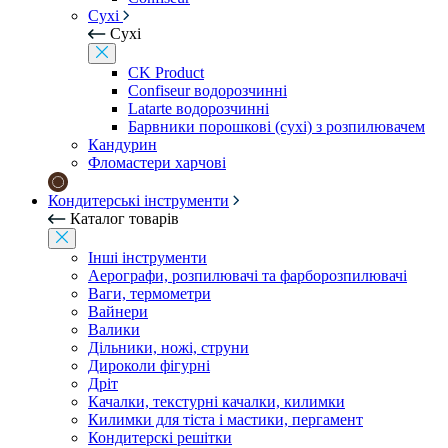
Сухі
Сухі
CK Product
Confiseur водорозчинні
Latarte водорозчинні
Барвники порошкові (сухі) з розпилювачем
Кандурин
Фломастери харчові
Кондитерські інструменти
Каталог товарів
Інші інструменти
Аерографи, розпилювачі та фарборозпилювачі
Ваги, термометри
Вайнери
Валики
Дільники, ножі, струни
Дироколи фігурні
Дріт
Качалки, текстурні качалки, килимки
Килимки для тіста і мастики, пергамент
Кондитерскі решітки