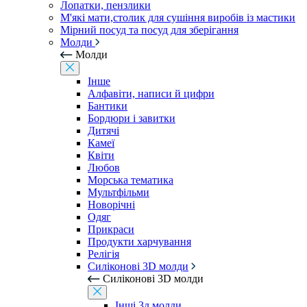
Лопатки, пензлики
М'які мати,столик для сушіння виробів із мастики
Мірний посуд та посуд для зберігання
Молди
Молди
Інше
Алфавіти, написи й цифри
Бантики
Бордюри і завитки
Дитячі
Камеї
Квіти
Любов
Морська тематика
Мультфільми
Новорічні
Одяг
Прикраси
Продукти харчування
Релігія
Силіконові 3D молди
Силіконові 3D молди
Інші 3д молди