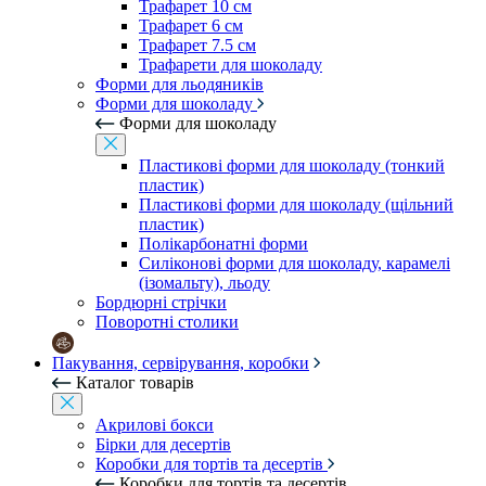
Трафарет 10 см
Трафарет 6 см
Трафарет 7.5 см
Трафарети для шоколаду
Форми для льодяників
Форми для шоколаду
Форми для шоколаду
Пластикові форми для шоколаду (тонкий
пластик)
Пластикові форми для шоколаду (щільний
пластик)
Полікарбонатні форми
Силіконові форми для шоколаду, карамелі
(ізомальту), льоду
Бордюрні стрічки
Поворотні столики
Пакування, сервірування, коробки
Каталог товарів
Акрилові бокси
Бірки для десертів
Коробки для тортів та десертів
Коробки для тортів та десертів