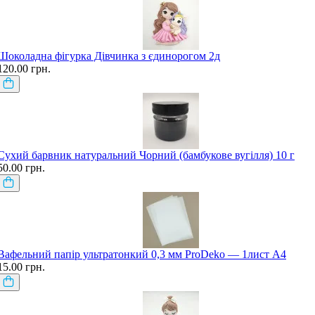
Шоколадна фігурка Дівчинка з єдинорогом 2д
120.00 грн.
Сухий барвник натуральний Чорний (бамбукове вугілля) 10 г
50.00 грн.
Вафельний папір ультратонкий 0,3 мм ProDeko — 1лист А4
15.00 грн.