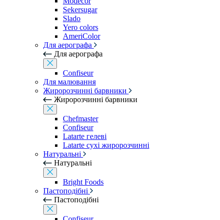
Modecor
Sekersugar
Slado
Yero colors
AmeriColor
Для аерографа
Для аерографа
Confiseur
Для малювання
Жиророзчинні барвники
Жиророзчинні барвники
Chefmaster
Confiseur
Latarte гелеві
Latarte сухі жиророзчинні
Натуральні
Натуральні
Bright Foods
Пастоподібні
Пастоподібні
Confiseur