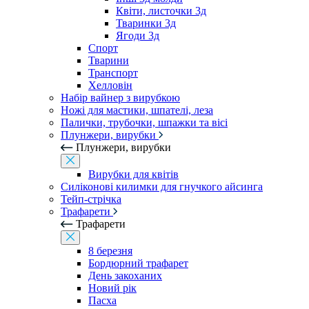
Квіти, листочки 3д
Тваринки 3д
Ягоди 3д
Спорт
Тварини
Транспорт
Хелловін
Набір вайнер з вирубкою
Ножі для мастики, шпателі, леза
Палички, трубочки, шпажки та вісі
Плунжери, вирубки
Плунжери, вирубки
Вирубки для квітів
Силіконові килимки для гнучкого айсинга
Тейп-стрічка
Трафарети
Трафарети
8 березня
Бордюрний трафарет
День закоханих
Новий рік
Пасха