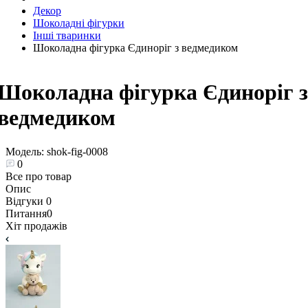
Декор
Шоколадні фігурки
Інші тваринки
Шоколадна фігурка Єдиноріг з ведмедиком
Шоколадна фігурка Єдиноріг з
ведмедиком
Модель:
shok-fig-0008
0
Все про товар
Опис
Відгуки
0
Питання
0
Хіт продажів