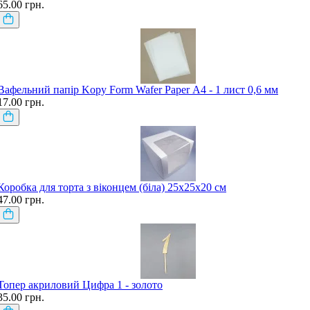
65.00 грн.
Вафельний папір Kopy Form Wafer Paper А4 - 1 лист 0,6 мм
17.00 грн.
Коробка для торта з віконцем (біла) 25х25х20 см
47.00 грн.
Топер акриловий Цифра 1 - золото
35.00 грн.