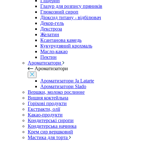
Гліцерин
Глазур для розпису пряників
Глюкозний сироп
Діоксид титану - відбілювач
Декор-гель
Декстроза
Желатин
Ксантанова камедь
Кукурудзяний крохмаль
Масло-какао
Пектин
Ароматизатори
Ароматизатори
Ароматизатори Ja Latarte
Ароматизатори Slado
Вершки, молоко рослинне
Вишня коктейльна
Горіхові продукти
Екстракти, олії
Какао-продукти
Кондитерські сиропи
Кондитерська начинка
Крем сир вершковий
Мастика для торта