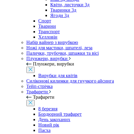
Квіти, листочки 3д
Тваринки 3д
Ягоди 3д
Спорт
Тварини
Транспорт
Хелловін
Набір вайнер з вирубкою
Ножі для мастики, шпателі, леза
Палички, трубочки, шпажки та вісі
Плунжери, вирубки
Плунжери, вирубки
Вирубки для квітів
Силіконові килимки для гнучкого айсинга
Тейп-стрічка
Трафарети
Трафарети
8 березня
Бордюрний трафарет
День закоханих
Новий рік
Пасха