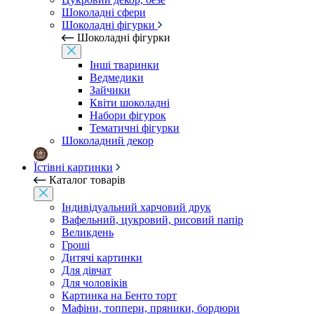
Шоколадні сфери
Шоколадні фігурки
Шоколадні фігурки
Інші тваринки
Ведмедики
Зайчики
Квіти шоколадні
Набори фігурок
Тематичні фігурки
Шоколадний декор
Їстівні картинки
Каталог товарів
Індивідуальний харчовий друк
Вафельний, цукровий, рисовий папір
Великдень
Гроші
Дитячі картинки
Для дівчат
Для чоловіків
Картинка на Бенто торт
Мафіни, топпери, пряники, бордюри