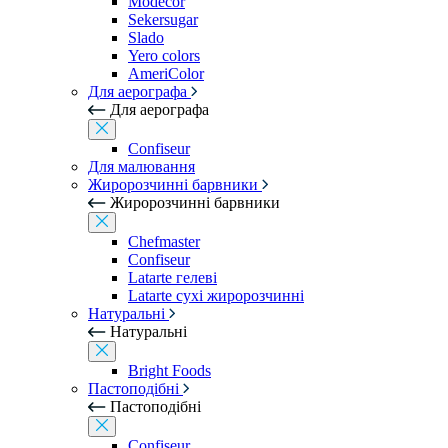
Modecor
Sekersugar
Slado
Yero colors
AmeriColor
Для аерографа
Для аерографа
Confiseur
Для малювання
Жиророзчинні барвники
Жиророзчинні барвники
Chefmaster
Confiseur
Latarte гелеві
Latarte сухі жиророзчинні
Натуральні
Натуральні
Bright Foods
Пастоподібні
Пастоподібні
Confiseur