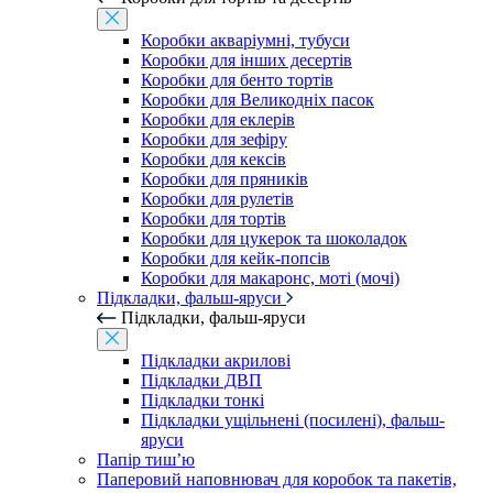
Коробки акваріумні, тубуси
Коробки для інших десертів
Коробки для бенто тортів
Коробки для Великодніх пасок
Коробки для еклерів
Коробки для зефіру
Коробки для кексів
Коробки для пряників
Коробки для рулетів
Коробки для тортів
Коробки для цукерок та шоколадок
Коробки для кейк-попсів
Коробки для макаронс, моті (мочі)
Підкладки, фальш-яруси
Підкладки, фальш-яруси
Підкладки акрилові
Підкладки ДВП
Підкладки тонкі
Підкладки ущільнені (посилені), фальш-
яруси
Папір тиш’ю
Паперовий наповнювач для коробок та пакетів,