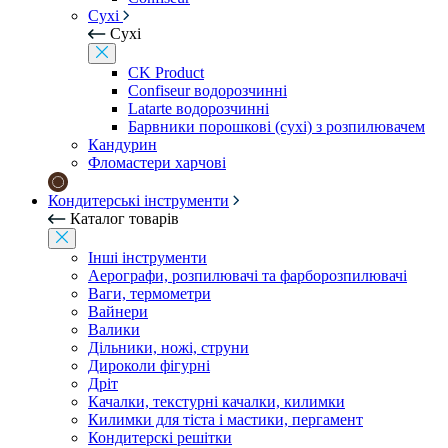
Сухі
Сухі
CK Product
Confiseur водорозчинні
Latarte водорозчинні
Барвники порошкові (сухі) з розпилювачем
Кандурин
Фломастери харчові
Кондитерські інструменти
Каталог товарів
Інші інструменти
Аерографи, розпилювачі та фарборозпилювачі
Ваги, термометри
Вайнери
Валики
Дільники, ножі, струни
Дироколи фігурні
Дріт
Качалки, текстурні качалки, килимки
Килимки для тіста і мастики, пергамент
Кондитерскі решітки