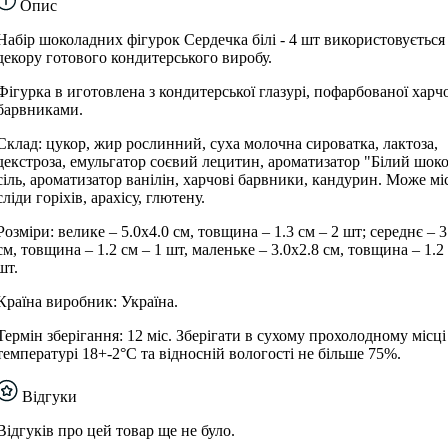
Опис
Набір шоколадних фігурок Сердечка білі - 4 шт використовується
декору готового кондитерського виробу.
Фігурка в иготовлена ​​з кондитерської глазурі, пофарбованої хар
барвниками.
Склад: цукор, жир рослинний, суха молочна сироватка, лактоза,
декстроза, емульгатор соєвий лецитин, ароматизатор "Білий шоко
сіль, ароматизатор ванілін, харчові барвники, кандурин. Може мі
сліди горіхів, арахісу, глютену.
Розміри: велике – 5.0х4.0 см, товщина – 1.3 см – 2 шт; середнє – 3
см, товщина – 1.2 см – 1 шт, маленьке – 3.0х2.8 см, товщина – 1.2 
шт.
Країна виробник: Україна.
Термін зберігання: 12 міс. Зберігати в сухому прохолодному місці
температурі 18+-2°С та відносній вологості не більше 75%.
Відгуки
Відгуків про цей товар ще не було.