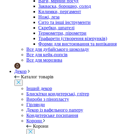
Ваги, мірний посуд
Закваска, борошно, солод
Килимки, пергамент
Ножі, леза
Сито та інші інструменти
Скребки, шпателі
Термометри, пірометри
Трафарети (створення візерунків)
Форми для вистоювання та випікання
Все для дубайського шоколаду
Все для кейк-попсів
Все для морозива
Декор
Каталог товарів
Інший декор
Блискітки кондитерські, глітер
Вироби з пінопласту
Гірлянди
Декор із вафельного паперу
Кондитерське посипання
Корони
Корони