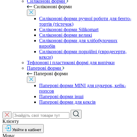
Силіконові форми
Силіконові форми
Силіконові форми ручної роботи для бенто-
тортів (тістечок)
Силіконові форми Silikomart
Силіконові форми великі
Силіконові форми для хлібобулочних
виробів
Силіконові форми порційні (євродесерти,
кекси)
Тефлонові і пластикові формі для випічки
Паперові форми
Паперові форми
Паперові форми MINI для цукерок, кейк-
попсов
Паперові форми інші
Паперові форми для кексів
Клієнту
Увійти в кабінет
Мова: