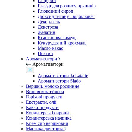
Гліцерин
Глазур для розпису пряників
Глюкозний сироп
Діоксид титану - відбілювач
Декор-гель
Декстроза
Желатин
Ксантанова камедь
Кукурудзяний крохмаль
Масло-какао
Пектин
Ароматизатори
Ароматизатори
Ароматизатори Ja Latarte
Ароматизатори Slado
Вершки, молоко рослинне
Вишня коктейльна
Горіхові продукти
Екстракти, олії
Какао-продукти
Кондитерські сиропи
Кондитерська начинка
Крем сир вершковий
Мастика для торта