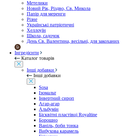
Метелики
Новий Рік, Різдво, Св. Микола
Папір для меренги
Різне
Українські патріотичні
Хеллоуїн
Школа, садочок
День Св. Валентина, весільні, для закоханих
Інгредієнти
Каталог товарів
Інші добавки
Інші добавки
Sosa
Ізомальт
Інвертний сироп
Агар-агар
Альбумін
Бісквітні пластівці Royaltine
Борошно
Ваніль, боби тонка
Вибухова карамель