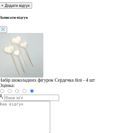
+ Додати відгук
Написати відгук
Набір шоколадних фігурок Сердечка білі - 4 шт
Оцінка: