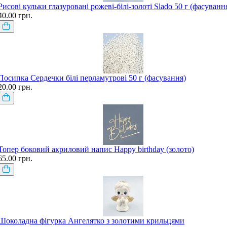
Рисові кульки глазуровані рожеві-білі-золоті Slado 50 г (фасуванн
40.00 грн.
Посипка Сердечки білі перламутрові 50 г (фасування)
20.00 грн.
Топер боковий акриловий напис Happy birthday (золото)
65.00 грн.
Шоколадна фігурка Ангелятко з золотими крильцями