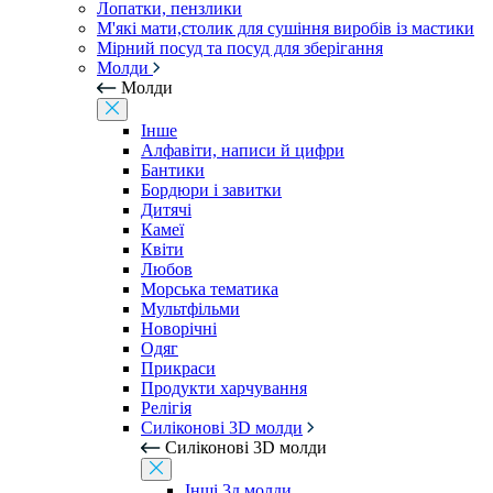
Лопатки, пензлики
М'які мати,столик для сушіння виробів із мастики
Мірний посуд та посуд для зберігання
Молди
Молди
Інше
Алфавіти, написи й цифри
Бантики
Бордюри і завитки
Дитячі
Камеї
Квіти
Любов
Морська тематика
Мультфільми
Новорічні
Одяг
Прикраси
Продукти харчування
Релігія
Силіконові 3D молди
Силіконові 3D молди
Інші 3д молди