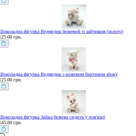
Шоколадна фігурка Ведмедик бежевий із зайчиком (золото)
125.00 грн.
Шоколадна фігурка Ведмедик з рожевим бантиком збоку
125.00 грн.
Шоколадна фігурка Зайка бежева сидить у пов'язці
145.00 грн.