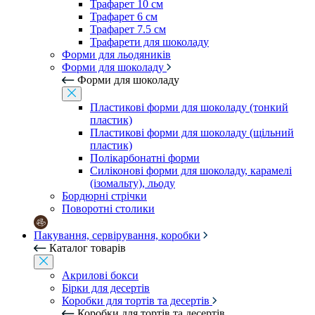
Трафарет 10 см
Трафарет 6 см
Трафарет 7.5 см
Трафарети для шоколаду
Форми для льодяників
Форми для шоколаду
Форми для шоколаду
Пластикові форми для шоколаду (тонкий
пластик)
Пластикові форми для шоколаду (щільний
пластик)
Полікарбонатні форми
Силіконові форми для шоколаду, карамелі
(ізомальту), льоду
Бордюрні стрічки
Поворотні столики
Пакування, сервірування, коробки
Каталог товарів
Акрилові бокси
Бірки для десертів
Коробки для тортів та десертів
Коробки для тортів та десертів