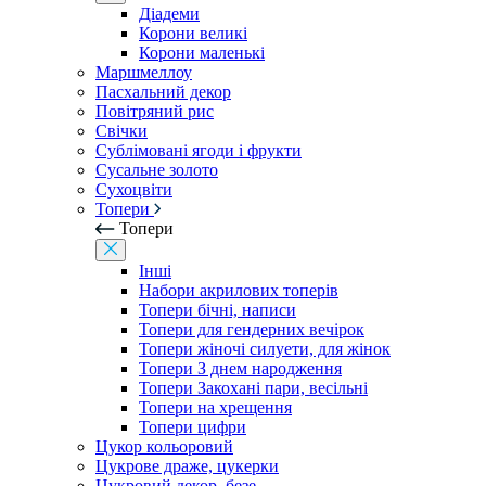
Діадеми
Корони великі
Корони маленькі
Маршмеллоу
Пасхальний декор
Повітряний рис
Свічки
Сублімовані ягоди і фрукти
Сусальне золото
Сухоцвіти
Топери
Топери
Інші
Набори акрилових топерів
Топери бічні, написи
Топери для гендерних вечірок
Топери жіночі силуети, для жінок
Топери З днем ​​народження
Топери Закохані пари, весільні
Топери на хрещення
Топери цифри
Цукор кольоровий
Цукрове драже, цукерки
Цукровий декор, безе