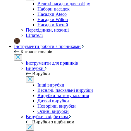
Великі насадки для зефіру
Набори насадок
Насадки Ateco
Насадки Wilton
Насадки Китай
Перехідники, ножиці
Шпателі
Інструменти роботи з пряниками
Каталог товарів
Інструменти для пряників
Вирубки
Вирубки
Інші вирубки
Весняні, пасхальні вирубки
Вирубки на тему кохання
Дитячі вирубки
Новорічні вирубки
Осінні вирубки
Вирубки з відбитком
Вирубки з відбитком