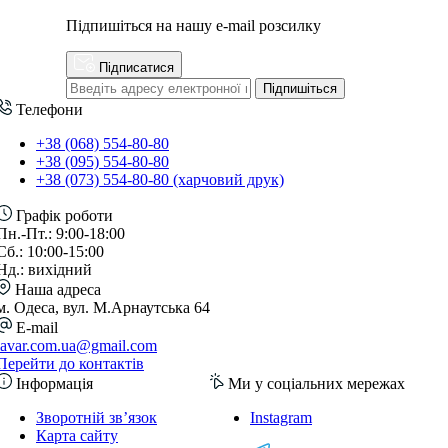
Підпишіться на нашу e-mail розсилку
Підписатися
Підпишіться
Телефони
+38 (068) 554-80-80
+38 (095) 554-80-80
+38 (073) 554-80-80 (харчовий друк)
Графік роботи
Пн.-Пт.: 9:00-18:00
Сб.: 10:00-15:00
Нд.: вихідний
Наша адреса
м. Одеса, вул. М.Арнаутська 64
E-mail
lavar.com.ua@gmail.com
Перейти до контактів
Інформація
Ми у соціальних мережах
Зворотній зв’язок
Instagram
Карта сайту