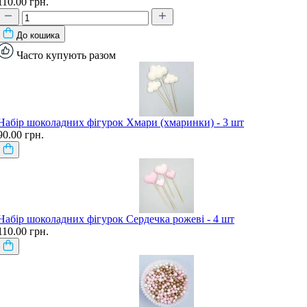
110.00 грн.
До кошика
Часто купують разом
Набір шоколадних фігурок Хмари (хмаринки) - 3 шт
90.00 грн.
Набір шоколадних фігурок Сердечка рожеві - 4 шт
110.00 грн.