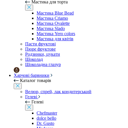
Мастика для торта
Мастика Blue Bead
Мастика Criamo
Мастика Ovalette
Мастика Slado
Мастика Yero colors
Мастика для квітів
Пасти фруктові
Пюре фруктове
Родзинки, цукати
Шоколад
Шоколадна глазур
Харчові барвники
Каталог товарів
Велюр, спрей, лак кондитерський
Гелеві
Гелеві
Chefmaster
dolce bello
Dr. Gusto