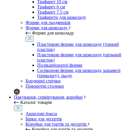
Трафарет 10 см
Трафарет 6 см
Трафарет 7.5 см
Трафарети для шоколаду
Форми для льодяників
Форми для шоколаду
Форми для шоколаду
Пластикові форми для шоколаду (тонкий
пластик)
Пластикові форми для шоколаду (щільний
пластик)
Полікарбонатні форми
Силіконові форми для шоколаду, карамелі
(ізомальту), льоду
Бордюрні стрічки
Поворотні столики
Пакування, сервірування, коробки
Каталог товарів
Акрилові бокси
Бірки для десертів
Коробки для тортів та десертів
Коробки для тортів та десертів