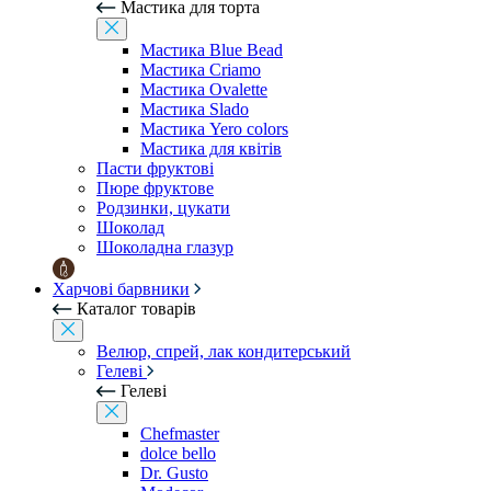
Мастика для торта
Мастика Blue Bead
Мастика Criamo
Мастика Ovalette
Мастика Slado
Мастика Yero colors
Мастика для квітів
Пасти фруктові
Пюре фруктове
Родзинки, цукати
Шоколад
Шоколадна глазур
Харчові барвники
Каталог товарів
Велюр, спрей, лак кондитерський
Гелеві
Гелеві
Chefmaster
dolce bello
Dr. Gusto