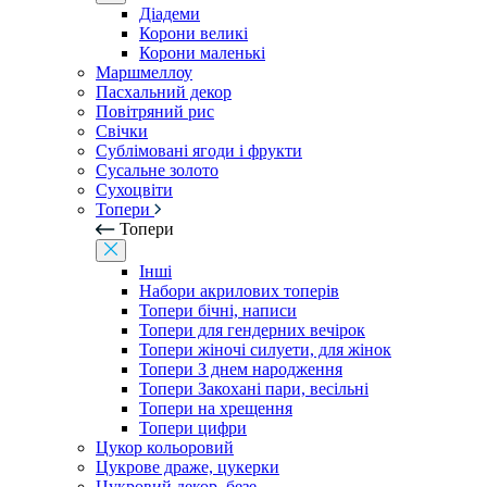
Діадеми
Корони великі
Корони маленькі
Маршмеллоу
Пасхальний декор
Повітряний рис
Свічки
Сублімовані ягоди і фрукти
Сусальне золото
Сухоцвіти
Топери
Топери
Інші
Набори акрилових топерів
Топери бічні, написи
Топери для гендерних вечірок
Топери жіночі силуети, для жінок
Топери З днем ​​народження
Топери Закохані пари, весільні
Топери на хрещення
Топери цифри
Цукор кольоровий
Цукрове драже, цукерки
Цукровий декор, безе