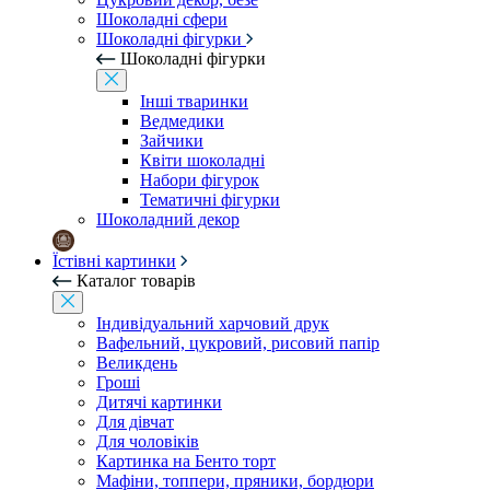
Шоколадні сфери
Шоколадні фігурки
Шоколадні фігурки
Інші тваринки
Ведмедики
Зайчики
Квіти шоколадні
Набори фігурок
Тематичні фігурки
Шоколадний декор
Їстівні картинки
Каталог товарів
Індивідуальний харчовий друк
Вафельний, цукровий, рисовий папір
Великдень
Гроші
Дитячі картинки
Для дівчат
Для чоловіків
Картинка на Бенто торт
Мафіни, топпери, пряники, бордюри