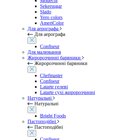
Modecor
Sekersugar
Slado
Yero colors
AmeriColor
Для аерографа
Для аерографа
Confiseur
Для малювання
Жиророзчинні барвники
Жиророзчинні барвники
Chefmaster
Confiseur
Latarte гелеві
Latarte сухі жиророзчинні
Натуральні
Натуральні
Bright Foods
Пастоподібні
Пастоподібні
Confiseur