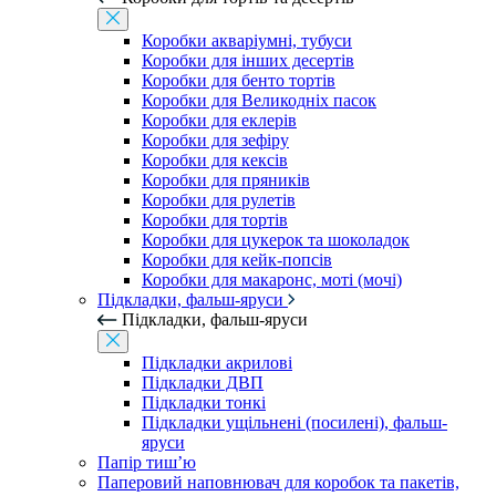
Коробки акваріумні, тубуси
Коробки для інших десертів
Коробки для бенто тортів
Коробки для Великодніх пасок
Коробки для еклерів
Коробки для зефіру
Коробки для кексів
Коробки для пряників
Коробки для рулетів
Коробки для тортів
Коробки для цукерок та шоколадок
Коробки для кейк-попсів
Коробки для макаронс, моті (мочі)
Підкладки, фальш-яруси
Підкладки, фальш-яруси
Підкладки акрилові
Підкладки ДВП
Підкладки тонкі
Підкладки ущільнені (посилені), фальш-
яруси
Папір тиш’ю
Паперовий наповнювач для коробок та пакетів,