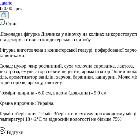
Latarte
420.00 грн.
Опис
Шоколадна фігурка Дівчинка у віночку на колінах використовуєт
для декору готового кондитерського виробу.
Фігурка виготовлена ​​з кондитерської глазурі, пофарбованої харч
барвниками.
Склад: цукор, жир рослинний, суха молочна сироватка, лактоза,
декстроза, емульгатор соєвий лецитин, ароматизатор "Білий шоко
сіль, ароматизатор ванілін, харчові барвники, кандурин. Може мі
сліди горіхів, арахісу, глютену.
Розміри: ширина - 6.0 см, висота (довжина) - 9.0 см
Країна виробник: Україна.
Термін зберігання: 12 міс. Зберігати в сухому прохолодному місці
температурі 18+-2°С та відносній вологості не більше 75%.
Відгуки