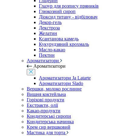
Гліцерин
Глазур для розпису пряників
Глюкозний сироп
Діоксид титану - відбілювач
Декор-гель
Декстроза
Желатин
Ксантанова камедь
Кукурудзяний крохмаль
Масло-какао
Пектин
Ароматизатори
Ароматизатори
Ароматизатори Ja Latarte
Ароматизатори Slado
Вершки, молоко рослинне
Вишня коктейльна
Горіхові продукти
Екстракти, олії
Какао-продукти
Кондитерські сиропи
Кондитерська начинка
Крем сир вершковий
Мастика для торта