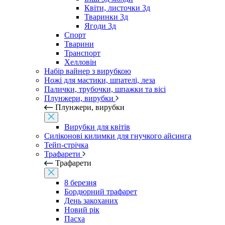
Квіти, листочки 3д
Тваринки 3д
Ягоди 3д
Спорт
Тварини
Транспорт
Хелловін
Набір вайнер з вирубкою
Ножі для мастики, шпателі, леза
Палички, трубочки, шпажки та вісі
Плунжери, вирубки
Плунжери, вирубки
Вирубки для квітів
Силіконові килимки для гнучкого айсинга
Тейп-стрічка
Трафарети
Трафарети
8 березня
Бордюрний трафарет
День закоханих
Новий рік
Пасха