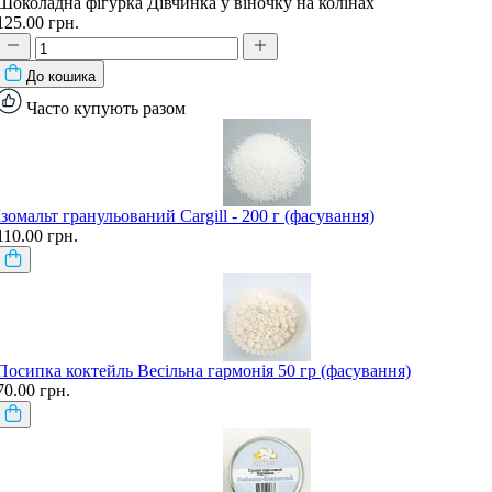
Шоколадна фігурка Дівчинка у віночку на колінах
125.00 грн.
До кошика
Часто купують разом
Ізомальт гранульований Cargill - 200 г (фасування)
110.00 грн.
Посипка коктейль Весільна гармонія 50 гр (фасування)
70.00 грн.