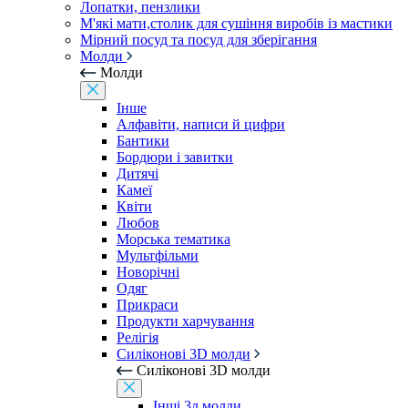
Лопатки, пензлики
М'які мати,столик для сушіння виробів із мастики
Мірний посуд та посуд для зберігання
Молди
Молди
Інше
Алфавіти, написи й цифри
Бантики
Бордюри і завитки
Дитячі
Камеї
Квіти
Любов
Морська тематика
Мультфільми
Новорічні
Одяг
Прикраси
Продукти харчування
Релігія
Силіконові 3D молди
Силіконові 3D молди
Інші 3д молди