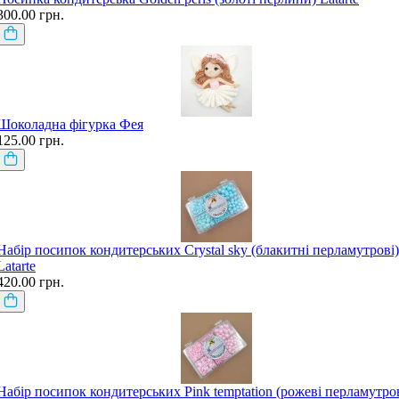
300.00 грн.
Шоколадна фігурка Фея
125.00 грн.
Набір посипок кондитерських Crystal sky (блакитні перламутрові)
Latarte
420.00 грн.
Набір посипок кондитерських Pink temptation (рожеві перламутров