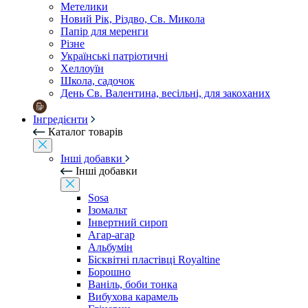
Метелики
Новий Рік, Різдво, Св. Микола
Папір для меренги
Різне
Українські патріотичні
Хеллоуїн
Школа, садочок
День Св. Валентина, весільні, для закоханих
Інгредієнти
Каталог товарів
Інші добавки
Інші добавки
Sosa
Ізомальт
Інвертний сироп
Агар-агар
Альбумін
Бісквітні пластівці Royaltine
Борошно
Ваніль, боби тонка
Вибухова карамель