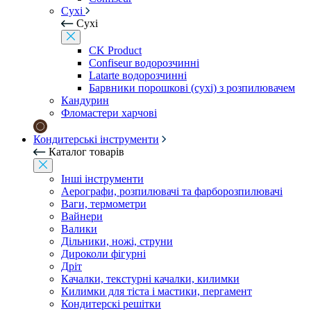
Сухі
Сухі
CK Product
Confiseur водорозчинні
Latarte водорозчинні
Барвники порошкові (сухі) з розпилювачем
Кандурин
Фломастери харчові
Кондитерські інструменти
Каталог товарів
Інші інструменти
Аерографи, розпилювачі та фарборозпилювачі
Ваги, термометри
Вайнери
Валики
Дільники, ножі, струни
Дироколи фігурні
Дріт
Качалки, текстурні качалки, килимки
Килимки для тіста і мастики, пергамент
Кондитерскі решітки