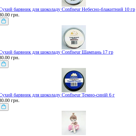
Сухий барвник для шоколаду Confiseur Небесно-блакитний 10 гр
80.00 грн.
Сухий барвник для шоколаду Confiseur Шампань 17 гр
80.00 грн.
Сухий барвник для шоколаду Confiseur Темно-синій 6 г
80.00 грн.