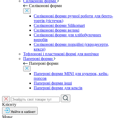
Силіконові форми
Силіконові форми
Силіконові форми ручної роботи для бенто-
тортів (тістечок)
Силіконові форми Silikomart
Силіконові форми великі
Силіконові форми для хлібобулочних
виробів
Силіконові форми порційні (євродесерти,
кекси)
Тефлонові і пластикові формі для випічки
Паперові форми
Паперові форми
Паперові форми MINI для цукерок, кейк-
попсов
Паперові форми інші
Паперові форми для кексів
Клієнту
Увійти в кабінет
Мова: