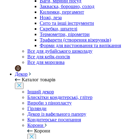
Ваги, мірний посуд
Закваска, борошно, солод
Килимки, пергамент
Ножі, леза
Сито та інші інструменти
Скребки, шпателі
Термометри, пірометри
Трафарети (створення візерунків)
Форми для вистоювання та випікання
Все для дубайського шоколаду
Все для кейк-попсів
Все для морозива
Декор
Каталог товарів
Інший декор
Блискітки кондитерські, глітер
Вироби з пінопласту
Гірлянди
Декор із вафельного паперу
Кондитерське посипання
Корони
Корони