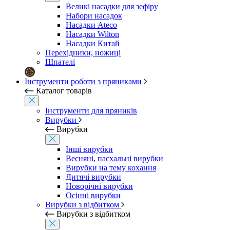
Великі насадки для зефіру
Набори насадок
Насадки Ateco
Насадки Wilton
Насадки Китай
Перехідники, ножиці
Шпателі
Інструменти роботи з пряниками
Каталог товарів
Інструменти для пряників
Вирубки
Вирубки
Інші вирубки
Весняні, пасхальні вирубки
Вирубки на тему кохання
Дитячі вирубки
Новорічні вирубки
Осінні вирубки
Вирубки з відбитком
Вирубки з відбитком