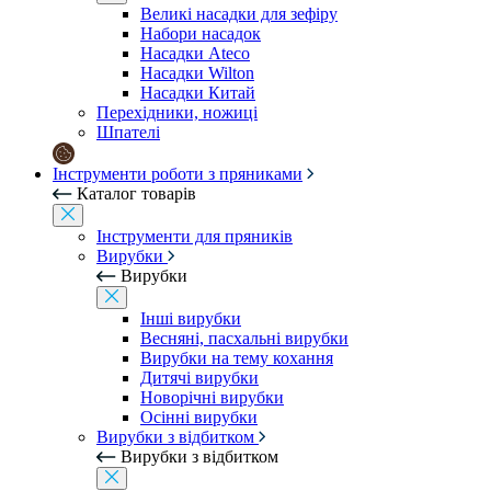
Великі насадки для зефіру
Набори насадок
Насадки Ateco
Насадки Wilton
Насадки Китай
Перехідники, ножиці
Шпателі
Інструменти роботи з пряниками
Каталог товарів
Інструменти для пряників
Вирубки
Вирубки
Інші вирубки
Весняні, пасхальні вирубки
Вирубки на тему кохання
Дитячі вирубки
Новорічні вирубки
Осінні вирубки
Вирубки з відбитком
Вирубки з відбитком