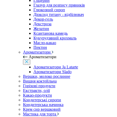
Гліцерин
Глазур для розпису пряників
Глюкозний сироп
Діоксид титану - відбілювач
Декор-гель
Декстроза
Желатин
Ксантанова камедь
Кукурудзяний крохмаль
Масло-какао
Пектин
Ароматизатори
Ароматизатори
Ароматизатори Ja Latarte
Ароматизатори Slado
Вершки, молоко рослинне
Вишня коктейльна
Горіхові продукти
Екстракти, олії
Какао-продукти
Кондитерські сиропи
Кондитерська начинка
Крем сир вершковий
Мастика для торта