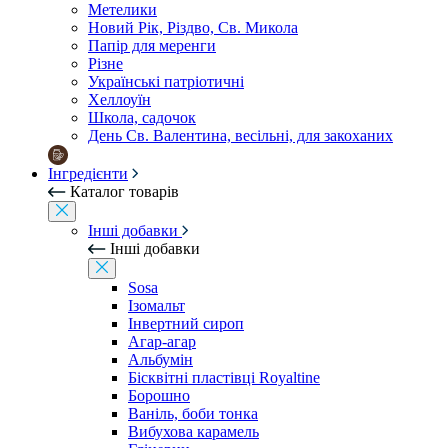
Метелики
Новий Рік, Різдво, Св. Микола
Папір для меренги
Різне
Українські патріотичні
Хеллоуїн
Школа, садочок
День Св. Валентина, весільні, для закоханих
Інгредієнти
Каталог товарів
Інші добавки
Інші добавки
Sosa
Ізомальт
Інвертний сироп
Агар-агар
Альбумін
Бісквітні пластівці Royaltine
Борошно
Ваніль, боби тонка
Вибухова карамель