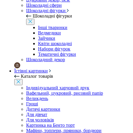
Шоколадні сфери
Шоколадні фігурки
Шоколадні фігурки
Інші тваринки
Ведмедики
Зайчики
Квіти шоколадні
Набори фігурок
Тематичні фігурки
Шоколадний декор
Їстівні картинки
Каталог товарів
Індивідуальний харчовий друк
Вафельний, цукровий, рисовий папір
Великдень
Гроші
Дитячі картинки
Для дівчат
Для чоловіків
Картинка на Бенто торт
Мафіни, топпери, пряники, бордюри