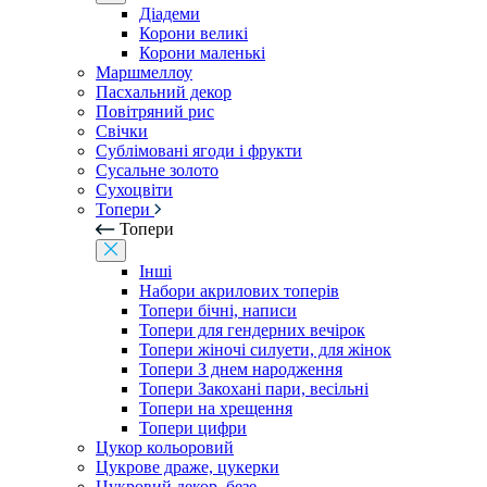
Діадеми
Корони великі
Корони маленькі
Маршмеллоу
Пасхальний декор
Повітряний рис
Свічки
Сублімовані ягоди і фрукти
Сусальне золото
Сухоцвіти
Топери
Топери
Інші
Набори акрилових топерів
Топери бічні, написи
Топери для гендерних вечірок
Топери жіночі силуети, для жінок
Топери З днем ​​народження
Топери Закохані пари, весільні
Топери на хрещення
Топери цифри
Цукор кольоровий
Цукрове драже, цукерки
Цукровий декор, безе