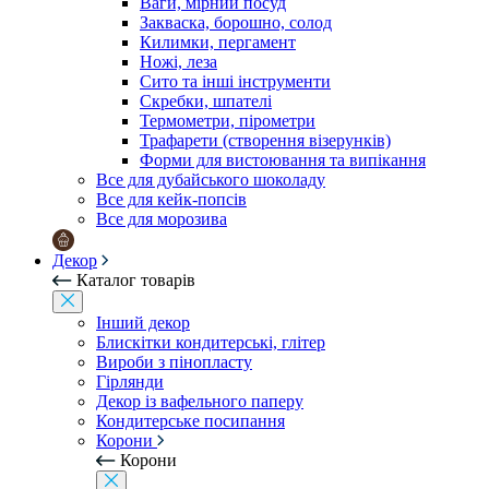
Ваги, мірний посуд
Закваска, борошно, солод
Килимки, пергамент
Ножі, леза
Сито та інші інструменти
Скребки, шпателі
Термометри, пірометри
Трафарети (створення візерунків)
Форми для вистоювання та випікання
Все для дубайського шоколаду
Все для кейк-попсів
Все для морозива
Декор
Каталог товарів
Інший декор
Блискітки кондитерські, глітер
Вироби з пінопласту
Гірлянди
Декор із вафельного паперу
Кондитерське посипання
Корони
Корони