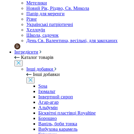
Метелики
Новий Рік, Різдво, Св. Микола
Папір для меренги
Різне
Українські патріотичні
Хеллоуїн
Школа, садочок
День Св. Валентина, весільні, для закоханих
Інгредієнти
Каталог товарів
Інші добавки
Інші добавки
Sosa
Ізомальт
Інвертний сироп
Агар-агар
Альбумін
Бісквітні пластівці Royaltine
Борошно
Ваніль, боби тонка
Вибухова карамель