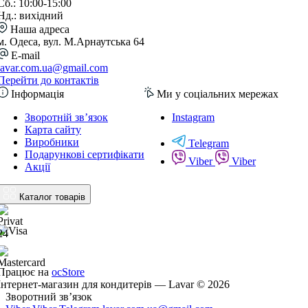
Сб.: 10:00-15:00
Нд.: вихідний
Наша адреса
м. Одеса, вул. М.Арнаутська 64
E-mail
lavar.com.ua@gmail.com
Перейти до контактів
Інформація
Ми у соціальних мережах
Зворотній зв’язок
Instagram
Карта сайту
Виробники
Telegram
Подарункові сертифікати
Viber
Viber
Акції
Каталог товарів
Працює на
ocStore
Інтернет-магазин для кондитерів — Lavar © 2026
Зворотний зв’язок