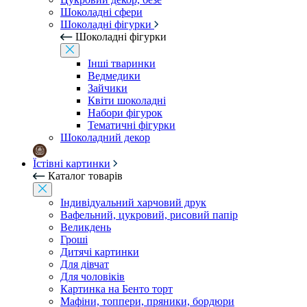
Шоколадні сфери
Шоколадні фігурки
Шоколадні фігурки
Інші тваринки
Ведмедики
Зайчики
Квіти шоколадні
Набори фігурок
Тематичні фігурки
Шоколадний декор
Їстівні картинки
Каталог товарів
Індивідуальний харчовий друк
Вафельний, цукровий, рисовий папір
Великдень
Гроші
Дитячі картинки
Для дівчат
Для чоловіків
Картинка на Бенто торт
Мафіни, топпери, пряники, бордюри