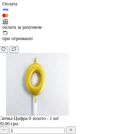
Оплата
оплата за рахунком
при отриманні
Свічка Цифра 0 золото - 1 шт
20.00 грн.