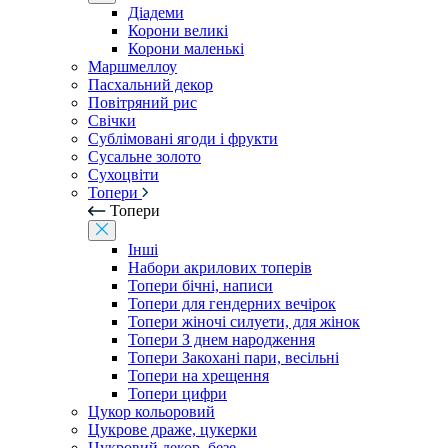
Діадеми
Корони великі
Корони маленькі
Маршмеллоу
Пасхальний декор
Повітряний рис
Свічки
Сублімовані ягоди і фрукти
Сусальне золото
Сухоцвіти
Топери
Топери
Інші
Набори акрилових топерів
Топери бічні, написи
Топери для гендерних вечірок
Топери жіночі силуети, для жінок
Топери З днем ​​народження
Топери Закохані пари, весільні
Топери на хрещення
Топери цифри
Цукор кольоровий
Цукрове драже, цукерки
Цукровий декор, безе