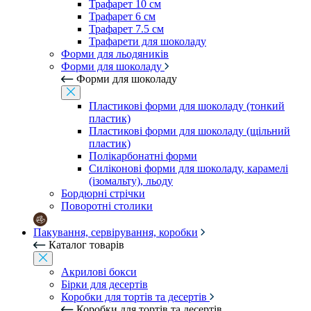
Трафарет 10 см
Трафарет 6 см
Трафарет 7.5 см
Трафарети для шоколаду
Форми для льодяників
Форми для шоколаду
Форми для шоколаду
Пластикові форми для шоколаду (тонкий
пластик)
Пластикові форми для шоколаду (щільний
пластик)
Полікарбонатні форми
Силіконові форми для шоколаду, карамелі
(ізомальту), льоду
Бордюрні стрічки
Поворотні столики
Пакування, сервірування, коробки
Каталог товарів
Акрилові бокси
Бірки для десертів
Коробки для тортів та десертів
Коробки для тортів та десертів