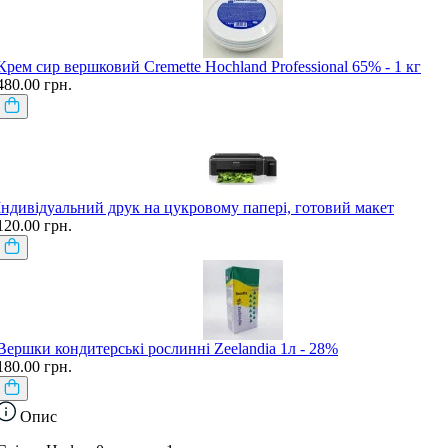
Крем сир вершковий Cremette Hochland Professional 65% - 1 кг
480.00 грн.
Індивідуальний друк на цукровому папері, готовий макет
120.00 грн.
Вершки кондитерські рослинні Zeelandia 1л - 28%
180.00 грн.
Опис