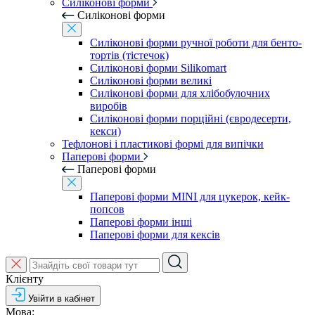
Силіконові форми
Силіконові форми
Силіконові форми ручної роботи для бенто-
тортів (тістечок)
Силіконові форми Silikomart
Силіконові форми великі
Силіконові форми для хлібобулочних
виробів
Силіконові форми порційні (євродесерти,
кекси)
Тефлонові і пластикові формі для випічки
Паперові форми
Паперові форми
Паперові форми MINI для цукерок, кейк-
попсов
Паперові форми інші
Паперові форми для кексів
Клієнту
Увійти в кабінет
Мова: