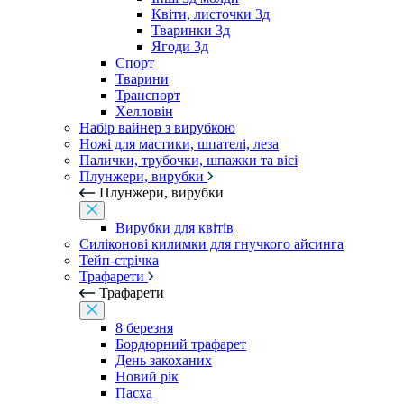
Квіти, листочки 3д
Тваринки 3д
Ягоди 3д
Спорт
Тварини
Транспорт
Хелловін
Набір вайнер з вирубкою
Ножі для мастики, шпателі, леза
Палички, трубочки, шпажки та вісі
Плунжери, вирубки
Плунжери, вирубки
Вирубки для квітів
Силіконові килимки для гнучкого айсинга
Тейп-стрічка
Трафарети
Трафарети
8 березня
Бордюрний трафарет
День закоханих
Новий рік
Пасха