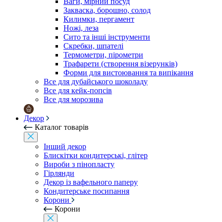
Ваги, мірний посуд
Закваска, борошно, солод
Килимки, пергамент
Ножі, леза
Сито та інші інструменти
Скребки, шпателі
Термометри, пірометри
Трафарети (створення візерунків)
Форми для вистоювання та випікання
Все для дубайського шоколаду
Все для кейк-попсів
Все для морозива
Декор
Каталог товарів
Інший декор
Блискітки кондитерські, глітер
Вироби з пінопласту
Гірлянди
Декор із вафельного паперу
Кондитерське посипання
Корони
Корони