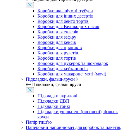
Коробки акваріумні, тубуси
Коробки для інших десертів
Коробки для бенто тортів
Коробки для Великодніх пасок
Коробки для еклерів
Коробки для зефіру
Коробки для кексів
Коробки для пряників
Коробки для рулетів
Коробки для тортів
Коробки для цукерок та шоколадок
Коробки для кейк-попсів
Коробки для макаронс, моті (мочі)
Підкладки, фальш-яруси
Підкладки, фальш-яруси
Підкладки акрилові
Підкладки ДВП
Підкладки тонкі
Підкладки ущільнені (посилені), фальш-
яруси
Папір тиш’ю
Паперовий наповнювач для коробок та пакетів,