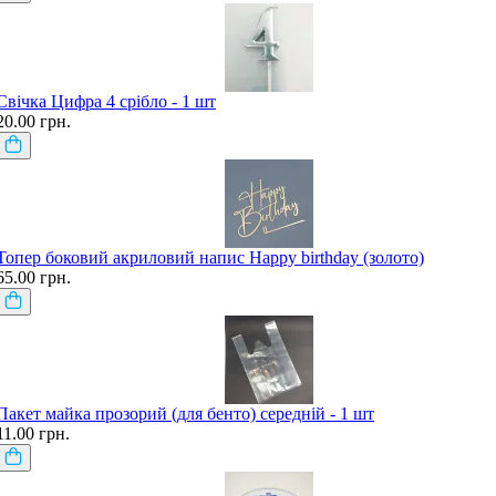
Свічка Цифра 4 срібло - 1 шт
20.00 грн.
Топер боковий акриловий напис Happy birthday (золото)
65.00 грн.
Пакет майка прозорий (для бенто) середній - 1 шт
11.00 грн.