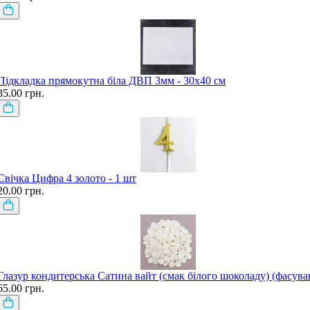
Підкладка прямокутна біла ДВП 3мм - 30х40 см
35.00 грн.
Свічка Цифра 4 золото - 1 шт
20.00 грн.
Глазур кондитерська Сатина вайт (смак білого шоколаду) (фасува
65.00 грн.