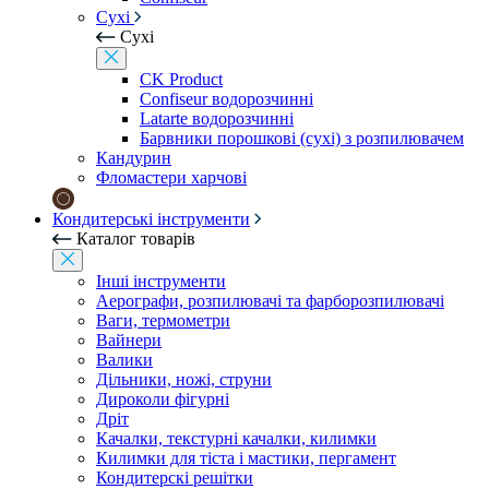
Сухі
Сухі
CK Product
Confiseur водорозчинні
Latarte водорозчинні
Барвники порошкові (сухі) з розпилювачем
Кандурин
Фломастери харчові
Кондитерські інструменти
Каталог товарів
Інші інструменти
Аерографи, розпилювачі та фарборозпилювачі
Ваги, термометри
Вайнери
Валики
Дільники, ножі, струни
Дироколи фігурні
Дріт
Качалки, текстурні качалки, килимки
Килимки для тіста і мастики, пергамент
Кондитерскі решітки