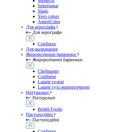
Modecor
Sekersugar
Slado
Yero colors
AmeriColor
Для аерографа
Для аерографа
Confiseur
Для малювання
Жиророзчинні барвники
Жиророзчинні барвники
Chefmaster
Confiseur
Latarte гелеві
Latarte сухі жиророзчинні
Натуральні
Натуральні
Bright Foods
Пастоподібні
Пастоподібні
Confiseur