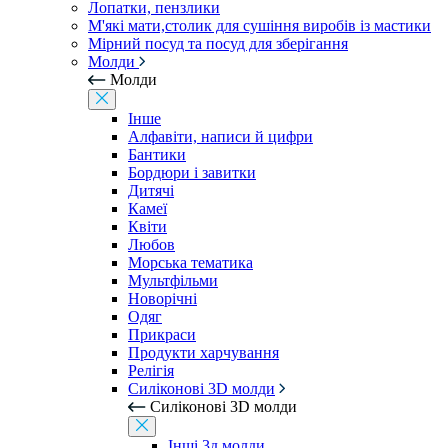
Лопатки, пензлики
М'які мати,столик для сушіння виробів із мастики
Мірний посуд та посуд для зберігання
Молди
Молди
Інше
Алфавіти, написи й цифри
Бантики
Бордюри і завитки
Дитячі
Камеї
Квіти
Любов
Морська тематика
Мультфільми
Новорічні
Одяг
Прикраси
Продукти харчування
Релігія
Силіконові 3D молди
Силіконові 3D молди
Інші 3д молди