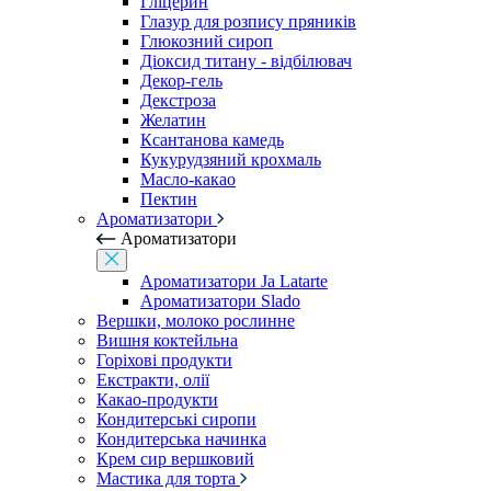
Гліцерин
Глазур для розпису пряників
Глюкозний сироп
Діоксид титану - відбілювач
Декор-гель
Декстроза
Желатин
Ксантанова камедь
Кукурудзяний крохмаль
Масло-какао
Пектин
Ароматизатори
Ароматизатори
Ароматизатори Ja Latarte
Ароматизатори Slado
Вершки, молоко рослинне
Вишня коктейльна
Горіхові продукти
Екстракти, олії
Какао-продукти
Кондитерські сиропи
Кондитерська начинка
Крем сир вершковий
Мастика для торта