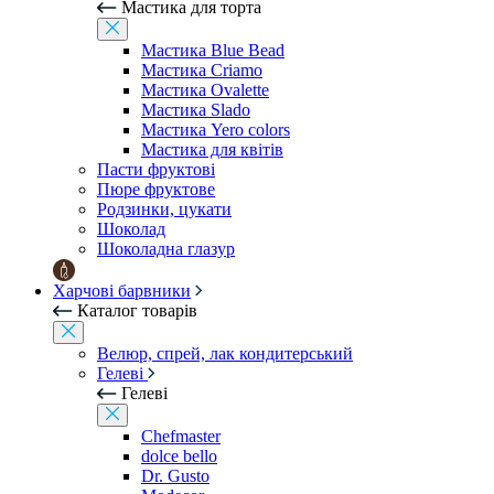
Мастика для торта
Мастика Blue Bead
Мастика Criamo
Мастика Ovalette
Мастика Slado
Мастика Yero colors
Мастика для квітів
Пасти фруктові
Пюре фруктове
Родзинки, цукати
Шоколад
Шоколадна глазур
Харчові барвники
Каталог товарів
Велюр, спрей, лак кондитерський
Гелеві
Гелеві
Chefmaster
dolce bello
Dr. Gusto