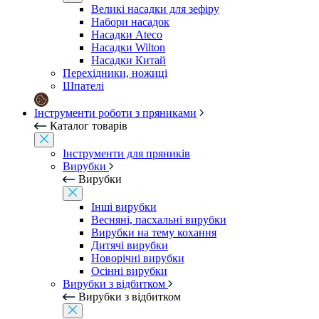
Великі насадки для зефіру
Набори насадок
Насадки Ateco
Насадки Wilton
Насадки Китай
Перехідники, ножиці
Шпателі
Інструменти роботи з пряниками
Каталог товарів
Інструменти для пряників
Вирубки
Вирубки
Інші вирубки
Весняні, пасхальні вирубки
Вирубки на тему кохання
Дитячі вирубки
Новорічні вирубки
Осінні вирубки
Вирубки з відбитком
Вирубки з відбитком