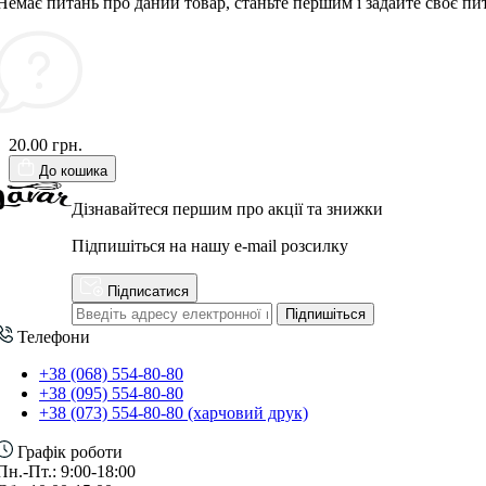
Немає питань про даний товар, станьте першим і задайте своє пи
20.00 грн.
До кошика
Дізнавайтеся першим про акції та знижки
Підпишіться на нашу e-mail розсилку
Підписатися
Підпишіться
Телефони
+38 (068) 554-80-80
+38 (095) 554-80-80
+38 (073) 554-80-80 (харчовий друк)
Графік роботи
Пн.-Пт.: 9:00-18:00