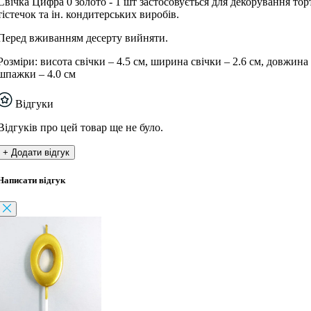
Свічка Цифра 0 золото - 1 шт застосовується для декорування торт
тістечок та ін. кондитерських виробів.
Перед вживанням десерту вийняти.
Розміри: висота свічки – 4.5 см, ширина свічки – 2.6 см, довжина
шпажки – 4.0 см
Відгуки
Відгуків про цей товар ще не було.
+ Додати відгук
Написати відгук