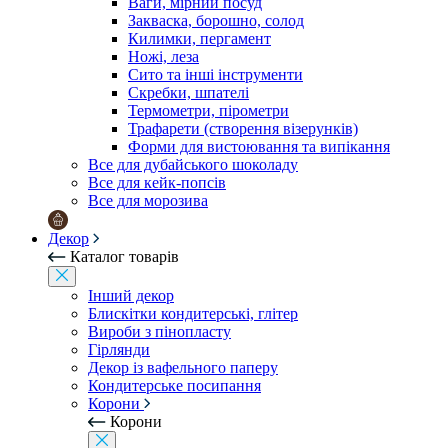
Ваги, мірний посуд
Закваска, борошно, солод
Килимки, пергамент
Ножі, леза
Сито та інші інструменти
Скребки, шпателі
Термометри, пірометри
Трафарети (створення візерунків)
Форми для вистоювання та випікання
Все для дубайського шоколаду
Все для кейк-попсів
Все для морозива
Декор
Каталог товарів
Інший декор
Блискітки кондитерські, глітер
Вироби з пінопласту
Гірлянди
Декор із вафельного паперу
Кондитерське посипання
Корони
Корони