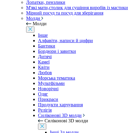
Лопатки, пензлики
М'які мати,столик для сушіння виробів із мастики
Мірний посуд та посуд для зберігання
Молди
Молди
Інше
Алфавіти, написи й цифри
Бантики
Бордюри і завитки
Дитячі
Камеї
Квіти
Любов
Морська тематика
Мультфільми
Новорічні
Одяг
Прикраси
Продукти харчування
Релігія
Силіконові 3D молди
Силіконові 3D молди
Інші 3д молди