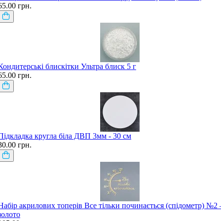
65.00 грн.
Кондитерські блискітки Ультра блиск 5 г
65.00 грн.
Підкладка кругла біла ДВП 3мм - 30 см
30.00 грн.
Набір акрилових топерів Все тільки починається (спідометр) №2 
золото