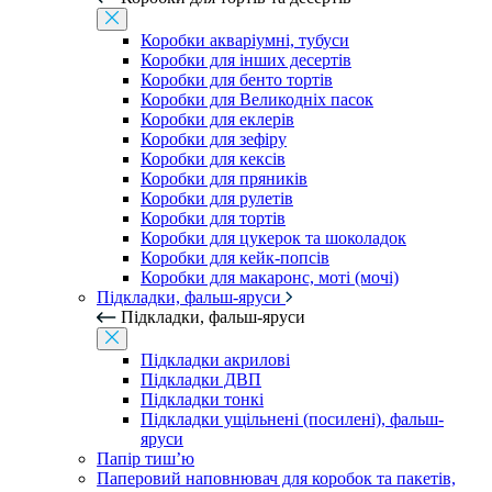
Коробки акваріумні, тубуси
Коробки для інших десертів
Коробки для бенто тортів
Коробки для Великодніх пасок
Коробки для еклерів
Коробки для зефіру
Коробки для кексів
Коробки для пряників
Коробки для рулетів
Коробки для тортів
Коробки для цукерок та шоколадок
Коробки для кейк-попсів
Коробки для макаронс, моті (мочі)
Підкладки, фальш-яруси
Підкладки, фальш-яруси
Підкладки акрилові
Підкладки ДВП
Підкладки тонкі
Підкладки ущільнені (посилені), фальш-
яруси
Папір тиш’ю
Паперовий наповнювач для коробок та пакетів,