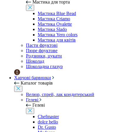
Мастика для торта
Мастика Blue Bead
Мастика Criamo
Мастика Ovalette
Мастика Slado
Мастика Yero colors
Мастика для квітів
Пасти фруктові
Пюре фруктове
Родзинки, цукати
Шоколад
Шоколадна глазур
Харчові барвники
Каталог товарів
Велюр, спрей, лак кондитерський
Гелеві
Гелеві
Chefmaster
dolce bello
Dr. Gusto