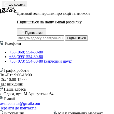
До кошика
Дізнавайтеся першим про акції та знижки
Підпишіться на нашу e-mail розсилку
Підписатися
Підпишіться
Телефони
+38 (068) 554-80-80
+38 (095) 554-80-80
+38 (073) 554-80-80 (харчовий друк)
Графік роботи
Пн.-Пт.: 9:00-18:00
Сб.: 10:00-15:00
Нд.: вихідний
Наша адреса
м. Одеса, вул. М.Арнаутська 64
E-mail
lavar.com.ua@gmail.com
Перейти до контактів
Інформація
Ми у соціальних мережах