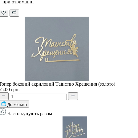
при отриманні
Топер боковий акриловий Таїнство Хрещення (золото)
65.00 грн.
До кошика
Часто купують разом