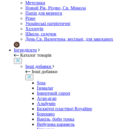
Метелики
Новий Рік, Різдво, Св. Микола
Папір для меренги
Різне
Українські патріотичні
Хеллоуїн
Школа, садочок
День Св. Валентина, весільні, для закоханих
Інгредієнти
Каталог товарів
Інші добавки
Інші добавки
Sosa
Ізомальт
Інвертний сироп
Агар-агар
Альбумін
Бісквітні пластівці Royaltine
Борошно
Ваніль, боби тонка
Вибухова карамель