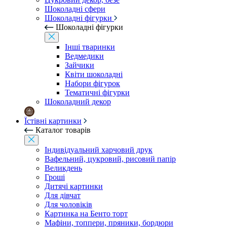
Шоколадні сфери
Шоколадні фігурки
Шоколадні фігурки
Інші тваринки
Ведмедики
Зайчики
Квіти шоколадні
Набори фігурок
Тематичні фігурки
Шоколадний декор
Їстівні картинки
Каталог товарів
Індивідуальний харчовий друк
Вафельний, цукровий, рисовий папір
Великдень
Гроші
Дитячі картинки
Для дівчат
Для чоловіків
Картинка на Бенто торт
Мафіни, топпери, пряники, бордюри