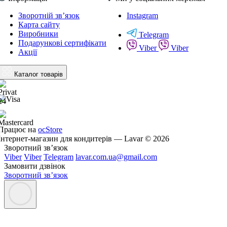
Зворотній зв’язок
Instagram
Карта сайту
Виробники
Telegram
Подарункові сертифікати
Viber
Viber
Акції
Каталог товарів
Працює на
ocStore
Інтернет-магазин для кондитерів — Lavar © 2026
Зворотний зв’язок
Viber
Viber
Telegram
lavar.com.ua@gmail.com
Замовити дзвінок
Зворотний зв’язок