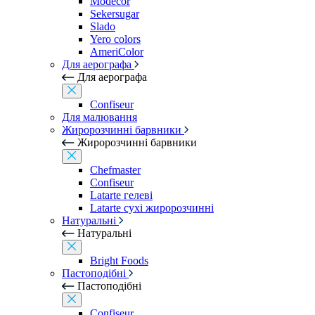
Modecor
Sekersugar
Slado
Yero colors
AmeriColor
Для аерографа
Для аерографа
Confiseur
Для малювання
Жиророзчинні барвники
Жиророзчинні барвники
Chefmaster
Confiseur
Latarte гелеві
Latarte сухі жиророзчинні
Натуральні
Натуральні
Bright Foods
Пастоподібні
Пастоподібні
Confiseur