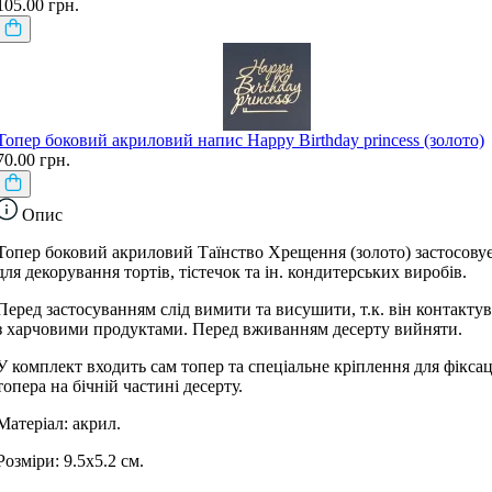
105.00 грн.
Топер боковий акриловий напис Happy Birthday princess (золото)
70.00 грн.
Опис
Топер боковий акриловий Таїнство Хрещення (золото) застосову
для декорування тортів, тістечок та ін. кондитерських виробів.
Перед застосуванням слід вимити та висушити, т.к. він контакту
з харчовими продуктами. Перед вживанням десерту вийняти.
У комплект входить сам топер та спеціальне кріплення для фіксац
топера на бічній частині десерту.
Матеріал: акрил.
Розміри: 9.5х5.2 см.