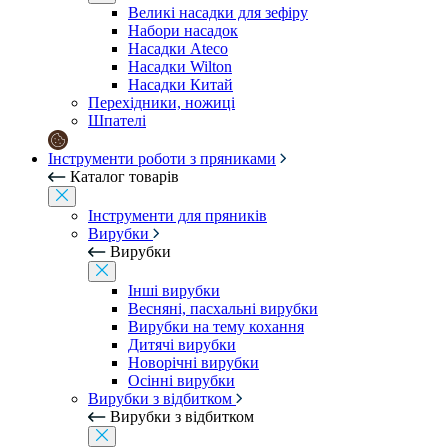
Великі насадки для зефіру
Набори насадок
Насадки Ateco
Насадки Wilton
Насадки Китай
Перехідники, ножиці
Шпателі
Інструменти роботи з пряниками
Каталог товарів
Інструменти для пряників
Вирубки
Вирубки
Інші вирубки
Весняні, пасхальні вирубки
Вирубки на тему кохання
Дитячі вирубки
Новорічні вирубки
Осінні вирубки
Вирубки з відбитком
Вирубки з відбитком