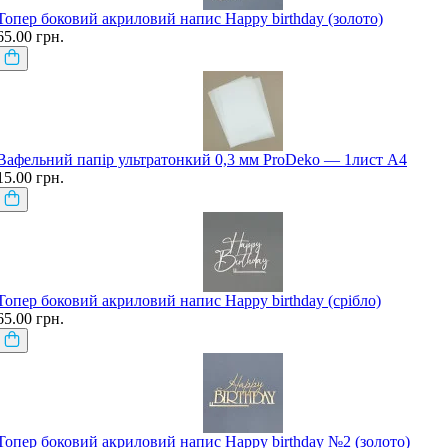
Топер боковий акриловий напис Happy birthday (золото)
65.00 грн.
Вафельний папір ультратонкий 0,3 мм ProDeko — 1лист А4
15.00 грн.
Топер боковий акриловий напис Happy birthday (срібло)
65.00 грн.
Топер боковий акриловий напис Happy birthday №2 (золото)