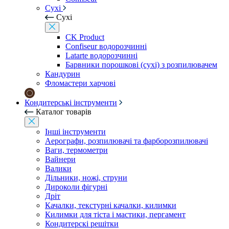
Сухі
Сухі
CK Product
Confiseur водорозчинні
Latarte водорозчинні
Барвники порошкові (сухі) з розпилювачем
Кандурин
Фломастери харчові
Кондитерські інструменти
Каталог товарів
Інші інструменти
Аерографи, розпилювачі та фарборозпилювачі
Ваги, термометри
Вайнери
Валики
Дільники, ножі, струни
Дироколи фігурні
Дріт
Качалки, текстурні качалки, килимки
Килимки для тіста і мастики, пергамент
Кондитерскі решітки