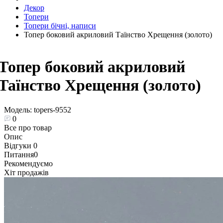
Декор
Топери
Топери бічні, написи
Топер боковий акриловий Таїнство Хрещення (золото)
Топер боковий акриловий
Таїнство Хрещення (золото)
Модель:
topers-9552
0
Все про товар
Опис
Відгуки
0
Питання
0
Рекомендуємо
Хіт продажів