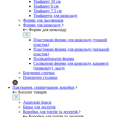
Трафарет 10 см
Трафарет 6 см
Трафарет 7.5 см
Трафарети для шоколаду
Форми для льодяників
Форми для шоколаду
Форми для шоколаду
Пластикові форми для шоколаду (тонкий
пластик)
Пластикові форми для шоколаду (щільний
пластик)
Полікарбонатні форми
Силіконові форми для шоколаду, карамелі
(ізомальту), льоду
Бордюрні стрічки
Поворотні столики
Пакування, сервірування, коробки
Каталог товарів
Акрилові бокси
Бірки для десертів
Коробки для тортів та десертів
Коробки для тортів та десертів