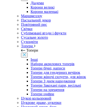
Діадеми
Корони великі
Корони маленькі
Маршмеллоу
Пасхальний декор
Повітряний рис
Свічки
Сублімовані ягоди і фрукти
Сусальне золото
Сухоцвіти
Топери
Топери
Інші
Набори акрилових топерів
Топери бічні, написи
Топери для гендерних вечірок
Топери жіночі силуети, для жінок
Топери З днем ​​народження
Топери Закохані пари, весільні
Топери на хрещення
Топери цифри
Цукор кольоровий
Цукрове драже, цукерки
Цукровий декор, безе