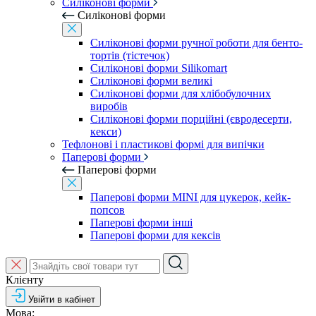
Силіконові форми
Силіконові форми
Силіконові форми ручної роботи для бенто-
тортів (тістечок)
Силіконові форми Silikomart
Силіконові форми великі
Силіконові форми для хлібобулочних
виробів
Силіконові форми порційні (євродесерти,
кекси)
Тефлонові і пластикові формі для випічки
Паперові форми
Паперові форми
Паперові форми MINI для цукерок, кейк-
попсов
Паперові форми інші
Паперові форми для кексів
Клієнту
Увійти в кабінет
Мова: