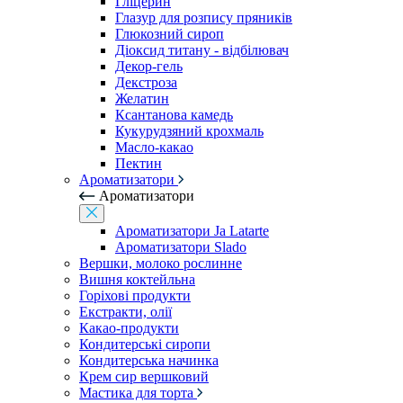
Гліцерин
Глазур для розпису пряників
Глюкозний сироп
Діоксид титану - відбілювач
Декор-гель
Декстроза
Желатин
Ксантанова камедь
Кукурудзяний крохмаль
Масло-какао
Пектин
Ароматизатори
Ароматизатори
Ароматизатори Ja Latarte
Ароматизатори Slado
Вершки, молоко рослинне
Вишня коктейльна
Горіхові продукти
Екстракти, олії
Какао-продукти
Кондитерські сиропи
Кондитерська начинка
Крем сир вершковий
Мастика для торта