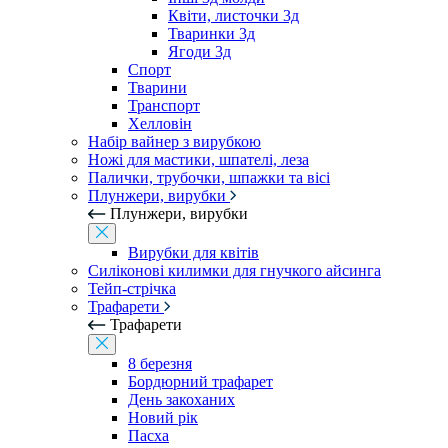
Квіти, листочки 3д
Тваринки 3д
Ягоди 3д
Спорт
Тварини
Транспорт
Хелловін
Набір вайнер з вирубкою
Ножі для мастики, шпателі, леза
Палички, трубочки, шпажки та вісі
Плунжери, вирубки
Плунжери, вирубки
Вирубки для квітів
Силіконові килимки для гнучкого айсинга
Тейп-стрічка
Трафарети
Трафарети
8 березня
Бордюрний трафарет
День закоханих
Новий рік
Пасха