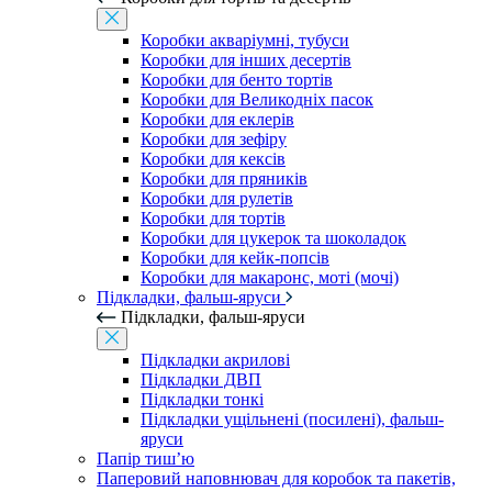
Коробки акваріумні, тубуси
Коробки для інших десертів
Коробки для бенто тортів
Коробки для Великодніх пасок
Коробки для еклерів
Коробки для зефіру
Коробки для кексів
Коробки для пряників
Коробки для рулетів
Коробки для тортів
Коробки для цукерок та шоколадок
Коробки для кейк-попсів
Коробки для макаронс, моті (мочі)
Підкладки, фальш-яруси
Підкладки, фальш-яруси
Підкладки акрилові
Підкладки ДВП
Підкладки тонкі
Підкладки ущільнені (посилені), фальш-
яруси
Папір тиш’ю
Паперовий наповнювач для коробок та пакетів,