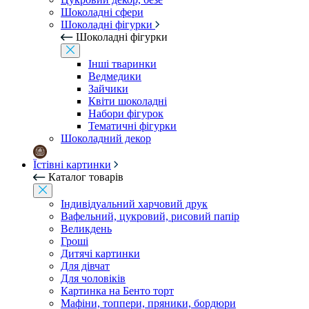
Шоколадні сфери
Шоколадні фігурки
Шоколадні фігурки
Інші тваринки
Ведмедики
Зайчики
Квіти шоколадні
Набори фігурок
Тематичні фігурки
Шоколадний декор
Їстівні картинки
Каталог товарів
Індивідуальний харчовий друк
Вафельний, цукровий, рисовий папір
Великдень
Гроші
Дитячі картинки
Для дівчат
Для чоловіків
Картинка на Бенто торт
Мафіни, топпери, пряники, бордюри