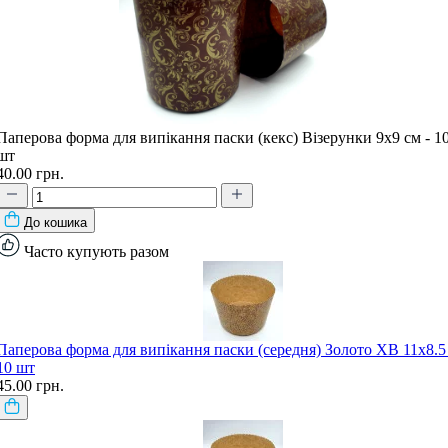
Паперова форма для випікання паски (кекс) Візерунки 9х9 см - 1
шт
40.00 грн.
До кошика
Часто купують разом
Паперова форма для випікання паски (середня) Золото ХВ 11х8.5 
10 шт
45.00 грн.