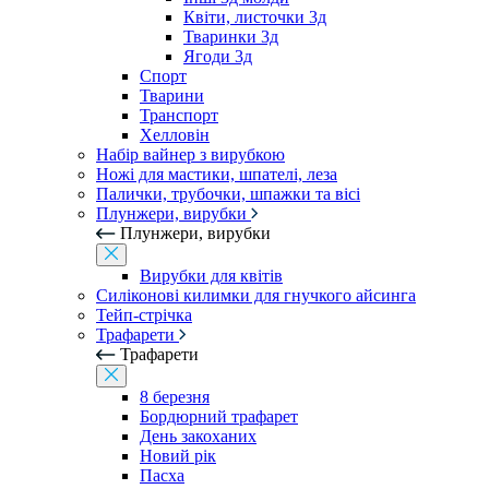
Квіти, листочки 3д
Тваринки 3д
Ягоди 3д
Спорт
Тварини
Транспорт
Хелловін
Набір вайнер з вирубкою
Ножі для мастики, шпателі, леза
Палички, трубочки, шпажки та вісі
Плунжери, вирубки
Плунжери, вирубки
Вирубки для квітів
Силіконові килимки для гнучкого айсинга
Тейп-стрічка
Трафарети
Трафарети
8 березня
Бордюрний трафарет
День закоханих
Новий рік
Пасха