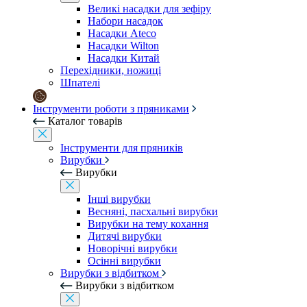
Великі насадки для зефіру
Набори насадок
Насадки Ateco
Насадки Wilton
Насадки Китай
Перехідники, ножиці
Шпателі
Інструменти роботи з пряниками
Каталог товарів
Інструменти для пряників
Вирубки
Вирубки
Інші вирубки
Весняні, пасхальні вирубки
Вирубки на тему кохання
Дитячі вирубки
Новорічні вирубки
Осінні вирубки
Вирубки з відбитком
Вирубки з відбитком