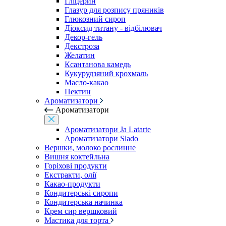
Гліцерин
Глазур для розпису пряників
Глюкозний сироп
Діоксид титану - відбілювач
Декор-гель
Декстроза
Желатин
Ксантанова камедь
Кукурудзяний крохмаль
Масло-какао
Пектин
Ароматизатори
Ароматизатори
Ароматизатори Ja Latarte
Ароматизатори Slado
Вершки, молоко рослинне
Вишня коктейльна
Горіхові продукти
Екстракти, олії
Какао-продукти
Кондитерські сиропи
Кондитерська начинка
Крем сир вершковий
Мастика для торта