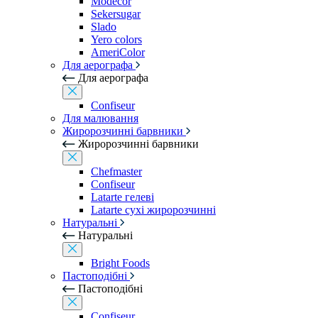
Modecor
Sekersugar
Slado
Yero colors
AmeriColor
Для аерографа
Для аерографа
Confiseur
Для малювання
Жиророзчинні барвники
Жиророзчинні барвники
Chefmaster
Confiseur
Latarte гелеві
Latarte сухі жиророзчинні
Натуральні
Натуральні
Bright Foods
Пастоподібні
Пастоподібні
Confiseur