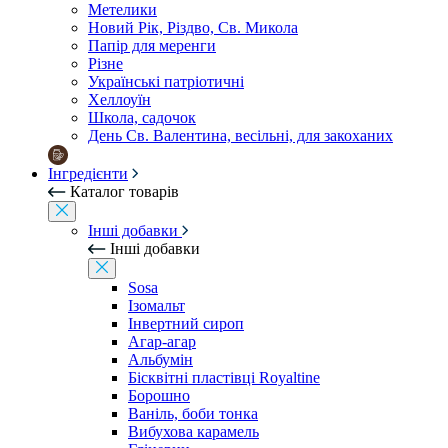
Метелики
Новий Рік, Різдво, Св. Микола
Папір для меренги
Різне
Українські патріотичні
Хеллоуїн
Школа, садочок
День Св. Валентина, весільні, для закоханих
Інгредієнти
Каталог товарів
Інші добавки
Інші добавки
Sosa
Ізомальт
Інвертний сироп
Агар-агар
Альбумін
Бісквітні пластівці Royaltine
Борошно
Ваніль, боби тонка
Вибухова карамель