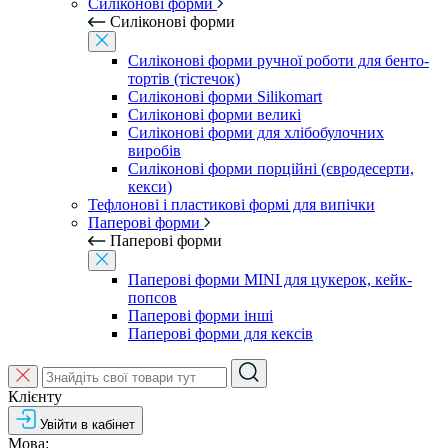
Силіконові форми
Силіконові форми
Силіконові форми ручної роботи для бенто-
тортів (тістечок)
Силіконові форми Silikomart
Силіконові форми великі
Силіконові форми для хлібобулочних
виробів
Силіконові форми порційні (євродесерти,
кекси)
Тефлонові і пластикові формі для випічки
Паперові форми
Паперові форми
Паперові форми MINI для цукерок, кейк-
попсов
Паперові форми інші
Паперові форми для кексів
Клієнту
Увійти в кабінет
Мова: