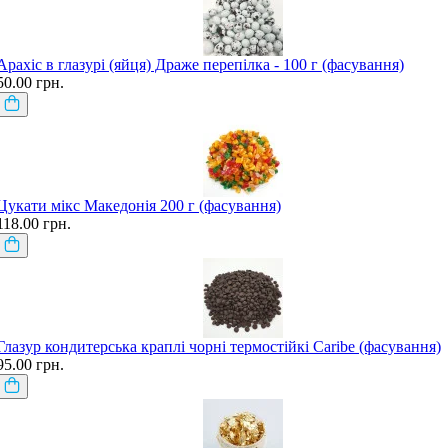
Арахіс в глазурі (яйця) Драже перепілка - 100 г (фасування)
50.00 грн.
Цукати мікс Македонія 200 г (фасування)
118.00 грн.
Глазур кондитерська краплі чорні термостійкі Caribe (фасування)
95.00 грн.