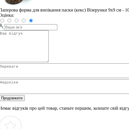
Паперова форма для випікання паски (кекс) Візерунки 9х9 см - 1
Оцінка:
Продовжити
Немає відгуків про цей товар, станьте першим, залиште свій відгу