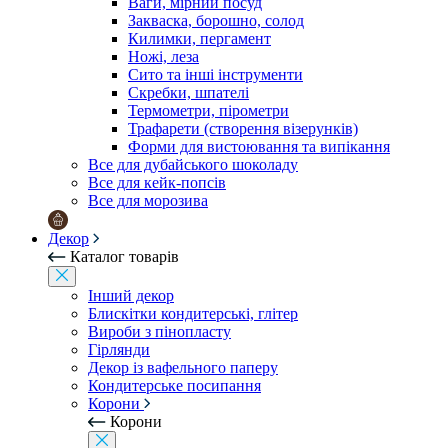
Ваги, мірний посуд
Закваска, борошно, солод
Килимки, пергамент
Ножі, леза
Сито та інші інструменти
Скребки, шпателі
Термометри, пірометри
Трафарети (створення візерунків)
Форми для вистоювання та випікання
Все для дубайського шоколаду
Все для кейк-попсів
Все для морозива
Декор
Каталог товарів
Інший декор
Блискітки кондитерські, глітер
Вироби з пінопласту
Гірлянди
Декор із вафельного паперу
Кондитерське посипання
Корони
Корони