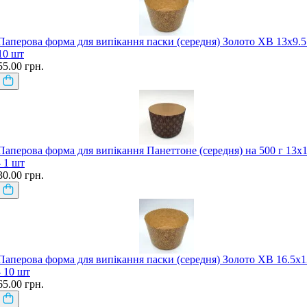
Паперова форма для випікання паски (середня) Золото ХВ 13х9.5 
10 шт
55.00 грн.
Паперова форма для випікання Панеттоне (середня) на 500 г 13х1
- 1 шт
30.00 грн.
Паперова форма для випікання паски (середня) Золото ХВ 16.5х1
- 10 шт
65.00 грн.