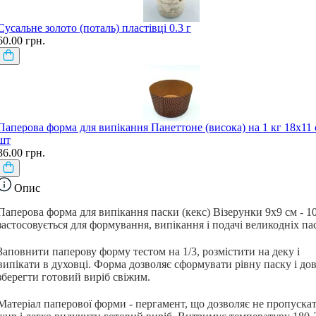
Сусальне золото (поталь) пластівці 0.3 г
60.00 грн.
Паперова форма для випікання Панеттоне (висока) на 1 кг 18х11 
шт
36.00 грн.
Опис
Паперова форма для випікання паски (кекс) Візерунки 9х9 см - 1
застосовується для формування, випікання і подачі великодніх па
Заповнити паперову форму тестом на 1/3, розмістити на деку і
випікати в духовці. Форма дозволяє сформувати рівну паску і до
зберегти готовий виріб свіжим.
Матеріал паперової форми - пергамент, що дозволяє не пропуска