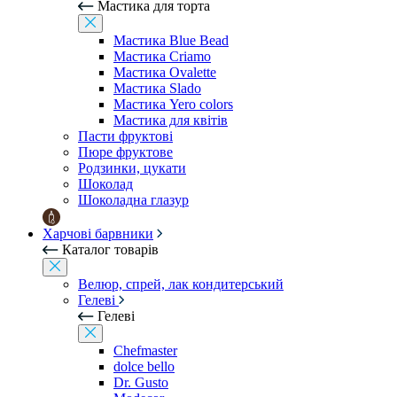
Мастика для торта
Мастика Blue Bead
Мастика Criamo
Мастика Ovalette
Мастика Slado
Мастика Yero colors
Мастика для квітів
Пасти фруктові
Пюре фруктове
Родзинки, цукати
Шоколад
Шоколадна глазур
Харчові барвники
Каталог товарів
Велюр, спрей, лак кондитерський
Гелеві
Гелеві
Chefmaster
dolce bello
Dr. Gusto