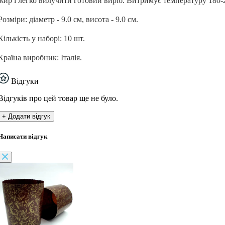
жир і легко вилучити готовий виріб. Витримує температуру 180-
Розміри: діаметр - 9.0 см, висота - 9.0 см.
Кількість у наборі: 10 шт.
Країна виробник: Італія.
Відгуки
Відгуків про цей товар ще не було.
+ Додати відгук
Написати відгук