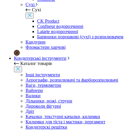
Сухі
Сухі
CK Product
Confiseur водорозчинні
Latarte водорозчинні
Барвники порошкові (сухі) з розпилювачем
Кандурин
Фломастери харчові
Кондитерські інструменти
Каталог товарів
Інші інструменти
Аерографи, розпилювачі та фарборозпилювачі
Ваги, термометри
Вайнери
Валики
Дільники, ножі, струни
Дироколи фігурні
Дріт
Качалки, текстурні качалки, килимки
Килимки для тіста і мастики, пергамент
Кондитерскі решітки