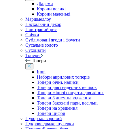
Діадеми
Корони великі
Корони маленькі
Маршмеллоу
Пасхальний декор
Повітряний рис
Свічки
Сублімовані ягоди і фрукти
Сусальне золото
Сухоцвіти
Топери
Топери
Інші
Набори акрилових топерів
Топери бічні, написи
Топери для гендерних вечірок
Топери жіночі силуети, для жінок
Топери З днем ​​народження
Топери Закохані пари, весільні
Топери на хрещення
Топери цифри
Цукор кольоровий
Цукрове драже, цукерки
Цукровий декор, безе