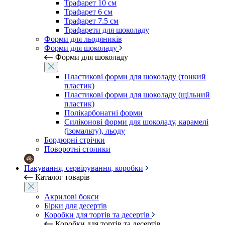
Трафарет 10 см
Трафарет 6 см
Трафарет 7.5 см
Трафарети для шоколаду
Форми для льодяників
Форми для шоколаду
Форми для шоколаду
Пластикові форми для шоколаду (тонкий
пластик)
Пластикові форми для шоколаду (щільний
пластик)
Полікарбонатні форми
Силіконові форми для шоколаду, карамелі
(ізомальту), льоду
Бордюрні стрічки
Поворотні столики
Пакування, сервірування, коробки
Каталог товарів
Акрилові бокси
Бірки для десертів
Коробки для тортів та десертів
Коробки для тортів та десертів