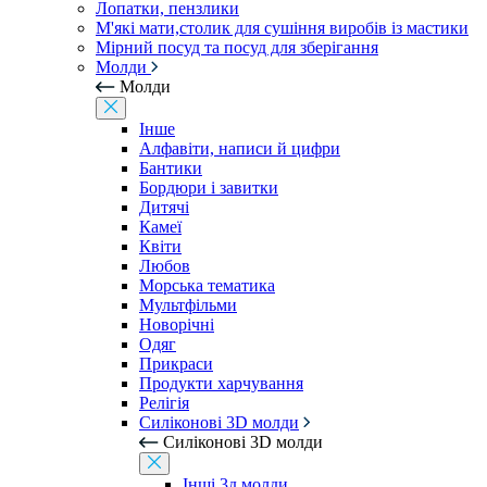
Лопатки, пензлики
М'які мати,столик для сушіння виробів із мастики
Мірний посуд та посуд для зберігання
Молди
Молди
Інше
Алфавіти, написи й цифри
Бантики
Бордюри і завитки
Дитячі
Камеї
Квіти
Любов
Морська тематика
Мультфільми
Новорічні
Одяг
Прикраси
Продукти харчування
Релігія
Силіконові 3D молди
Силіконові 3D молди
Інші 3д молди