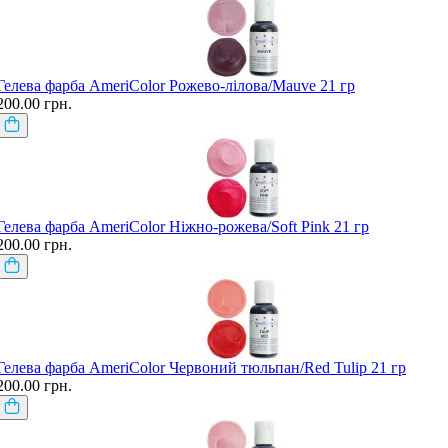
Гелева фарба AmeriColor Рожево-лілова/Mauve 21 гр
200.00 грн.
Гелева фарба AmeriColor Ніжно-рожева/Soft Pink 21 гр
200.00 грн.
Гелева фарба AmeriColor Червоний тюльпан/Red Tulip 21 гр
200.00 грн.