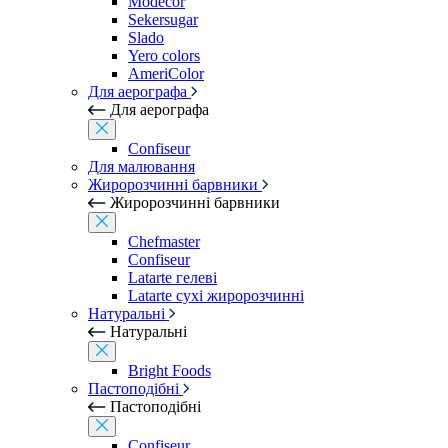
Modecor
Sekersugar
Slado
Yero colors
AmeriColor
Для аерографа
Для аерографа
Confiseur
Для малювання
Жиророзчинні барвники
Жиророзчинні барвники
Chefmaster
Confiseur
Latarte гелеві
Latarte сухі жиророзчинні
Натуральні
Натуральні
Bright Foods
Пастоподібні
Пастоподібні
Confiseur