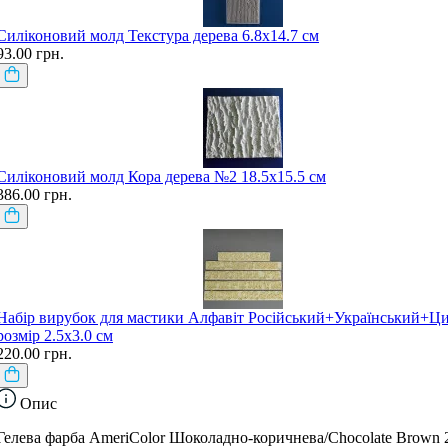
Силіконовий молд Текстура дерева 6.8х14.7 см
93.00 грн.
Силіконовий молд Кора дерева №2 18.5х15.5 см
386.00 грн.
Набір вирубок для мастики Алфавіт Російський+Український+Ци
розмір 2.5х3.0 см
220.00 грн.
Опис
Гелева фарба AmeriColor Шоколадно-коричнева/Chocolate Brown 