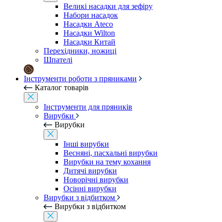
Великі насадки для зефіру
Набори насадок
Насадки Ateco
Насадки Wilton
Насадки Китай
Перехідники, ножиці
Шпателі
Інструменти роботи з пряниками
Каталог товарів
Інструменти для пряників
Вирубки
Вирубки
Інші вирубки
Весняні, пасхальні вирубки
Вирубки на тему кохання
Дитячі вирубки
Новорічні вирубки
Осінні вирубки
Вирубки з відбитком
Вирубки з відбитком