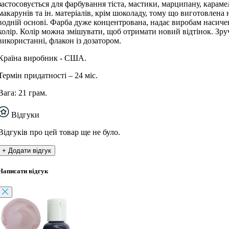
застосовується для фарбування тіста, мастики, марципану, карамел
макарунів та ін. матеріалів, крім шоколаду, тому що виготовлена ​​
водній основі. Фарба дуже концентрована, надає виробам насич
колір. Колір можна змішувати, щоб отримати новий відтінок. Зру
використанні, флакон із дозатором.
Країна виробник - США.
Термін придатності – 24 міс.
Вага: 21 грам.
Відгуки
Відгуків про цей товар ще не було.
+ Додати відгук
Написати відгук