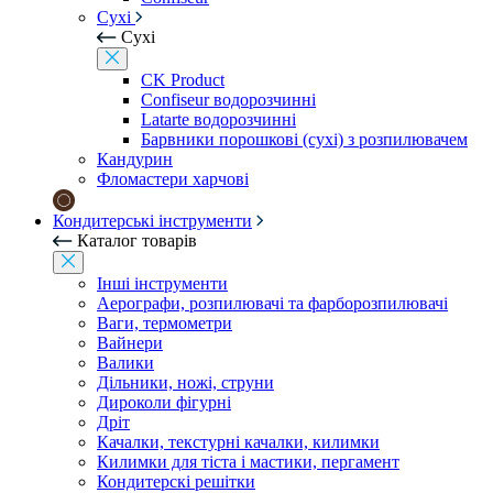
Сухі
Сухі
CK Product
Confiseur водорозчинні
Latarte водорозчинні
Барвники порошкові (сухі) з розпилювачем
Кандурин
Фломастери харчові
Кондитерські інструменти
Каталог товарів
Інші інструменти
Аерографи, розпилювачі та фарборозпилювачі
Ваги, термометри
Вайнери
Валики
Дільники, ножі, струни
Дироколи фігурні
Дріт
Качалки, текстурні качалки, килимки
Килимки для тіста і мастики, пергамент
Кондитерскі решітки