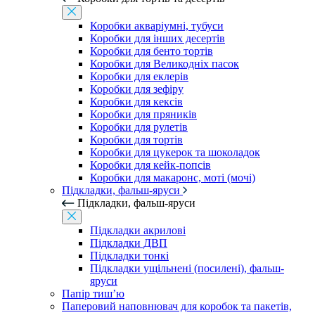
Коробки акваріумні, тубуси
Коробки для інших десертів
Коробки для бенто тортів
Коробки для Великодніх пасок
Коробки для еклерів
Коробки для зефіру
Коробки для кексів
Коробки для пряників
Коробки для рулетів
Коробки для тортів
Коробки для цукерок та шоколадок
Коробки для кейк-попсів
Коробки для макаронс, моті (мочі)
Підкладки, фальш-яруси
Підкладки, фальш-яруси
Підкладки акрилові
Підкладки ДВП
Підкладки тонкі
Підкладки ущільнені (посилені), фальш-
яруси
Папір тиш’ю
Паперовий наповнювач для коробок та пакетів,