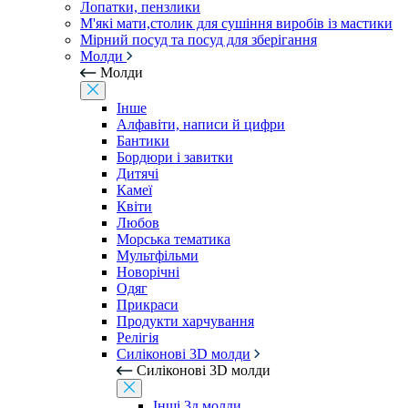
Лопатки, пензлики
М'які мати,столик для сушіння виробів із мастики
Мірний посуд та посуд для зберігання
Молди
Молди
Інше
Алфавіти, написи й цифри
Бантики
Бордюри і завитки
Дитячі
Камеї
Квіти
Любов
Морська тематика
Мультфільми
Новорічні
Одяг
Прикраси
Продукти харчування
Релігія
Силіконові 3D молди
Силіконові 3D молди
Інші 3д молди