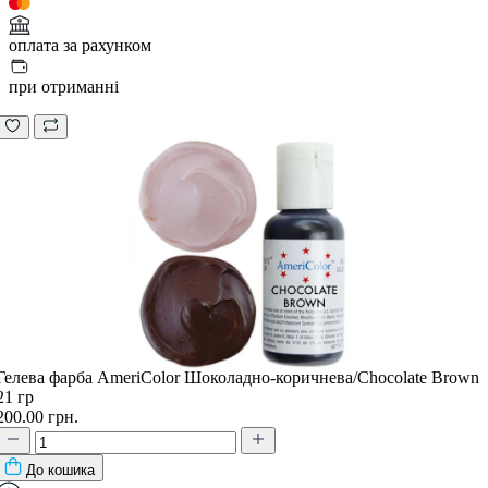
оплата за рахунком
при отриманні
Гелева фарба AmeriColor Шоколадно-коричнева/Chocolate Brown
21 гр
200.00 грн.
До кошика