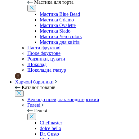
Мастика для торта
Мастика Blue Bead
Мастика Criamo
Мастика Ovalette
Мастика Slado
Мастика Yero colors
Мастика для квітів
Пасти фруктові
Пюре фруктове
Родзинки, цукати
Шоколад
Шоколадна глазур
Харчові барвники
Каталог товарів
Велюр, спрей, лак кондитерський
Гелеві
Гелеві
Chefmaster
dolce bello
Dr. Gusto