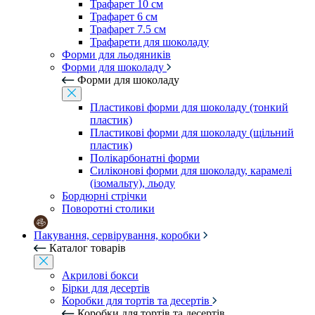
Трафарет 10 см
Трафарет 6 см
Трафарет 7.5 см
Трафарети для шоколаду
Форми для льодяників
Форми для шоколаду
Форми для шоколаду
Пластикові форми для шоколаду (тонкий
пластик)
Пластикові форми для шоколаду (щільний
пластик)
Полікарбонатні форми
Силіконові форми для шоколаду, карамелі
(ізомальту), льоду
Бордюрні стрічки
Поворотні столики
Пакування, сервірування, коробки
Каталог товарів
Акрилові бокси
Бірки для десертів
Коробки для тортів та десертів
Коробки для тортів та десертів