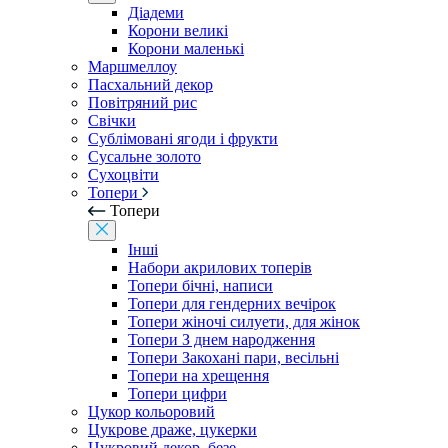
Діадеми
Корони великі
Корони маленькі
Маршмеллоу
Пасхальний декор
Повітряний рис
Свічки
Сублімовані ягоди і фрукти
Сусальне золото
Сухоцвіти
Топери
Топери
Інші
Набори акрилових топерів
Топери бічні, написи
Топери для гендерних вечірок
Топери жіночі силуети, для жінок
Топери З днем ​​народження
Топери Закохані пари, весільні
Топери на хрещення
Топери цифри
Цукор кольоровий
Цукрове драже, цукерки
Цукровий декор, безе