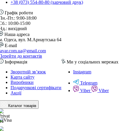
+38 (073) 554-80-80 (харчовий друк)
Графік роботи
Пн.-Пт.: 9:00-18:00
Сб.: 10:00-15:00
Нд.: вихідний
Наша адреса
м. Одеса, вул. М.Арнаутська 64
E-mail
lavar.com.ua@gmail.com
Перейти до контактів
Інформація
Ми у соціальних мережах
Зворотній зв’язок
Instagram
Карта сайту
Виробники
Telegram
Подарункові сертифікати
Viber
Viber
Акції
Каталог товарів