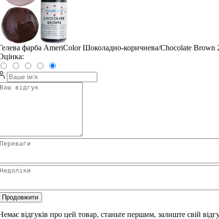
Гелева фарба AmeriColor Шоколадно-коричнева/Chocolate Brown 
Оцінка:
Продовжити
Немає відгуків про цей товар, станьте першим, залиште свій відгу