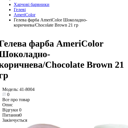
Харчові барвники
Гелеві
AmeriColor
Гелева фарба AmeriColor Шоколадно-
коричнева/Chocolate Brown 21 гр
Гелева фарба AmeriColor
Шоколадно-
коричнева/Chocolate Brown 21
гр
Модель:
41-8004
0
Все про товар
Опис
Відгуки
0
Питання
0
Закінчується