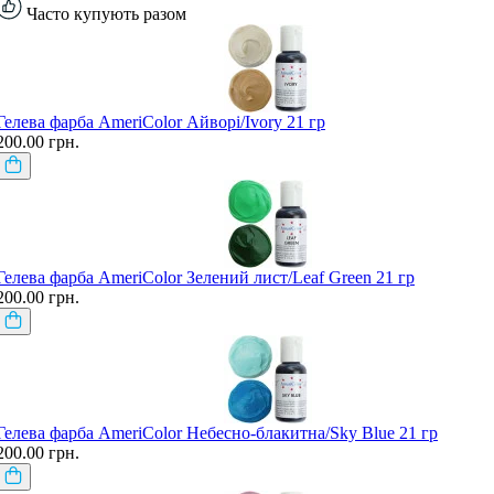
Часто купують разом
Гелева фарба AmeriColor Айворі/Ivory 21 гр
200.00 грн.
Гелева фарба AmeriColor Зелений лист/Leaf Green 21 гр
200.00 грн.
Гелева фарба AmeriColor Небесно-блакитна/Sky Blue 21 гр
200.00 грн.