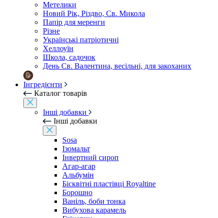
Метелики
Новий Рік, Різдво, Св. Микола
Папір для меренги
Різне
Українські патріотичні
Хеллоуїн
Школа, садочок
День Св. Валентина, весільні, для закоханих
Інгредієнти
Каталог товарів
Інші добавки
Інші добавки
Sosa
Ізомальт
Інвертний сироп
Агар-агар
Альбумін
Бісквітні пластівці Royaltine
Борошно
Ваніль, боби тонка
Вибухова карамель