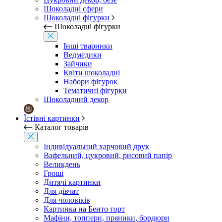
Шоколадні сфери
Шоколадні фігурки
Шоколадні фігурки
Інші тваринки
Ведмедики
Зайчики
Квіти шоколадні
Набори фігурок
Тематичні фігурки
Шоколадний декор
Їстівні картинки
Каталог товарів
Індивідуальний харчовий друк
Вафельний, цукровий, рисовий папір
Великдень
Гроші
Дитячі картинки
Для дівчат
Для чоловіків
Картинка на Бенто торт
Мафіни, топпери, пряники, бордюри