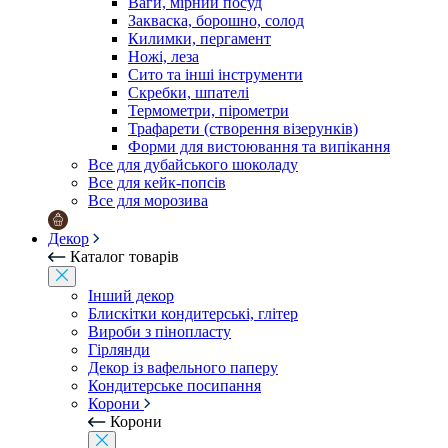
Ваги, мірний посуд
Закваска, борошно, солод
Килимки, пергамент
Ножі, леза
Сито та інші інструменти
Скребки, шпателі
Термометри, пірометри
Трафарети (створення візерунків)
Форми для вистоювання та випікання
Все для дубайського шоколаду
Все для кейк-попсів
Все для морозива
Декор
Каталог товарів
Інший декор
Блискітки кондитерські, глітер
Вироби з пінопласту
Гірлянди
Декор із вафельного паперу
Кондитерське посипання
Корони
Корони