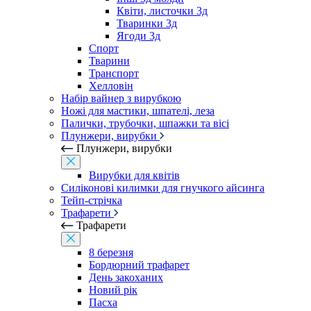
Квіти, листочки 3д
Тваринки 3д
Ягоди 3д
Спорт
Тварини
Транспорт
Хелловін
Набір вайнер з вирубкою
Ножі для мастики, шпателі, леза
Палички, трубочки, шпажки та вісі
Плунжери, вирубки
Плунжери, вирубки
Вирубки для квітів
Силіконові килимки для гнучкого айсинга
Тейп-стрічка
Трафарети
Трафарети
8 березня
Бордюрний трафарет
День закоханих
Новий рік
Пасха