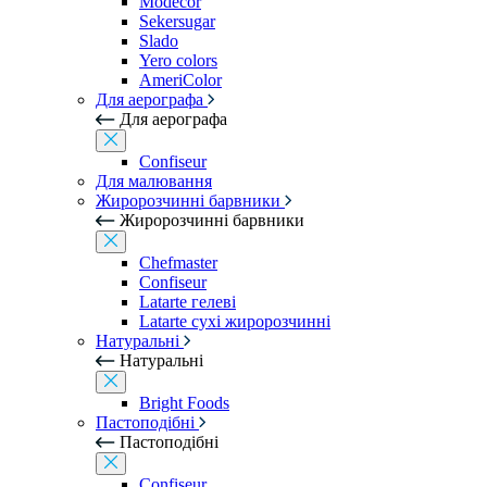
Modecor
Sekersugar
Slado
Yero colors
AmeriColor
Для аерографа
Для аерографа
Confiseur
Для малювання
Жиророзчинні барвники
Жиророзчинні барвники
Chefmaster
Confiseur
Latarte гелеві
Latarte сухі жиророзчинні
Натуральні
Натуральні
Bright Foods
Пастоподібні
Пастоподібні
Confiseur