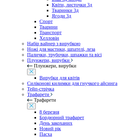
Квіти, листочки 3д
Тваринки 3д
Ягоди 3д
Спорт
Тварини
Транспорт
Хелловін
Набір вайнер з вирубкою
Ножі для мастики, шпателі, леза
Палички, трубочки, шпажки та вісі
Плунжери, вирубки
Плунжери, вирубки
Вирубки для квітів
Силіконові килимки для гнучкого айсинга
Тейп-стрічка
Трафарети
Трафарети
8 березня
Бордюрний трафарет
День закоханих
Новий рік
Пасха