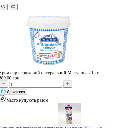
Крем сир вершковий натуральний Mleczarnia - 1 кг
380.00 грн.
До кошика
Часто купують разом