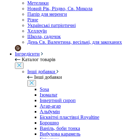
Метелики
Новий Рік, Різдво, Св. Микола
Папір для меренги
Різне
Українські патріотичні
Хеллоуїн
Школа, садочок
День Св. Валентина, весільні, для закоханих
Інгредієнти
Каталог товарів
Інші добавки
Інші добавки
Sosa
Ізомальт
Інвертний сироп
Агар-агар
Альбумін
Бісквітні пластівці Royaltine
Борошно
Ваніль, боби тонка
Вибухова карамель