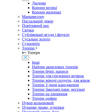
Діадеми
Корони великі
Корони маленькі
Маршмеллоу
Пасхальний декор
Повітряний рис
Свічки
Сублімовані ягоди і фрукти
Сусальне золото
Сухоцвіти
Топери
Топери
Інші
Набори акрилових топерів
Топери бічні, написи
Топери для гендерних вечірок
Топери жіночі силуети, для жінок
Топери З днем ​​народження
Топери Закохані пари, весільні
Топери на хрещення
Топери цифри
Цукор кольоровий
Цукрове драже, цукерки
Цукровий декор, безе