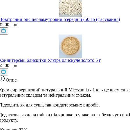
Повітряний рис перламутровий (середній) 50 гр (фасування)
35.00 грн.
Кондитерські блискітки Ультра блискуче золото 5 г
65.00 грн.
Опис
Крем сир вершковий натуральний Mleczarnia - 1 кг - це крем сир 
натуральним складом та нейтральним смаком.
Підходить як для суші, так кондитерських виробів.
Додаткова захисна плівка під кришкою упаковки забезпечує свіжі
продукту.
Жирність 23%.