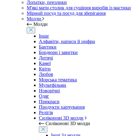
Лопатки, пензлики
М'які мати,столик для сушіння виробів із мастики
Мірний посуд та посуд для зберігання
Молди
Молди
Інше
Алфавіти, написи й цифри
Бантики
Бордюри і завитки
Дитячі
Камеї
Квіти
Любов
Морська тематика
Мультфільми
Новорічні
Одяг
Прикраси
Продукти харчування
Релігія
Силіконові 3D молди
Силіконові 3D молди
Інші 3д молди