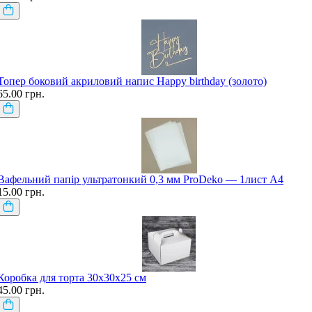
Топер боковий акриловий напис Happy birthday (золото)
65.00 грн.
Вафельний папір ультратонкий 0,3 мм ProDeko — 1лист А4
15.00 грн.
Коробка для торта 30х30х25 см
45.00 грн.