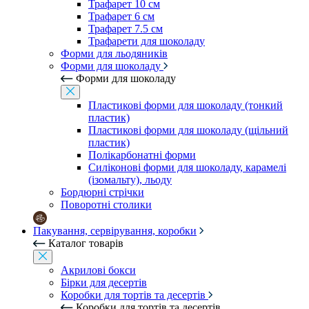
Трафарет 10 см
Трафарет 6 см
Трафарет 7.5 см
Трафарети для шоколаду
Форми для льодяників
Форми для шоколаду
Форми для шоколаду
Пластикові форми для шоколаду (тонкий
пластик)
Пластикові форми для шоколаду (щільний
пластик)
Полікарбонатні форми
Силіконові форми для шоколаду, карамелі
(ізомальту), льоду
Бордюрні стрічки
Поворотні столики
Пакування, сервірування, коробки
Каталог товарів
Акрилові бокси
Бірки для десертів
Коробки для тортів та десертів
Коробки для тортів та десертів