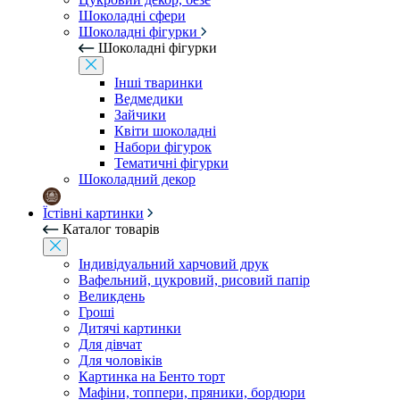
Шоколадні сфери
Шоколадні фігурки
Шоколадні фігурки
Інші тваринки
Ведмедики
Зайчики
Квіти шоколадні
Набори фігурок
Тематичні фігурки
Шоколадний декор
Їстівні картинки
Каталог товарів
Індивідуальний харчовий друк
Вафельний, цукровий, рисовий папір
Великдень
Гроші
Дитячі картинки
Для дівчат
Для чоловіків
Картинка на Бенто торт
Мафіни, топпери, пряники, бордюри