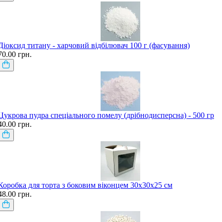
Діоксид титану - харчовий відбілювач 100 г (фасування)
70.00 грн.
Цукрова пудра спеціального помелу (дрібнодисперсна) - 500 гр
40.00 грн.
Коробка для торта з боковим віконцем 30х30х25 см
48.00 грн.