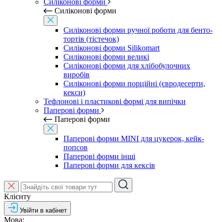
Силіконові форми
Силіконові форми
Силіконові форми ручної роботи для бенто-
тортів (тістечок)
Силіконові форми Silikomart
Силіконові форми великі
Силіконові форми для хлібобулочних
виробів
Силіконові форми порційні (євродесерти,
кекси)
Тефлонові і пластикові формі для випічки
Паперові форми
Паперові форми
Паперові форми MINI для цукерок, кейк-
попсов
Паперові форми інші
Паперові форми для кексів
Клієнту
Увійти в кабінет
Мова: