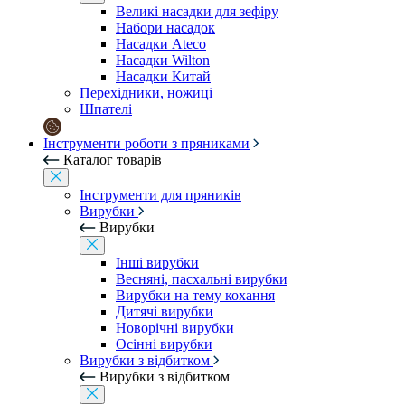
Великі насадки для зефіру
Набори насадок
Насадки Ateco
Насадки Wilton
Насадки Китай
Перехідники, ножиці
Шпателі
Інструменти роботи з пряниками
Каталог товарів
Інструменти для пряників
Вирубки
Вирубки
Інші вирубки
Весняні, пасхальні вирубки
Вирубки на тему кохання
Дитячі вирубки
Новорічні вирубки
Осінні вирубки
Вирубки з відбитком
Вирубки з відбитком