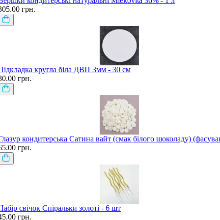
Вершки кондитерські натуральні Mlekovita 36% - 1 л
305.00 грн.
Підкладка кругла біла ДВП 3мм - 30 см
30.00 грн.
Глазур кондитерська Сатина вайт (смак білого шоколаду) (фасува
65.00 грн.
Набір свічок Спіральки золоті - 6 шт
45.00 грн.