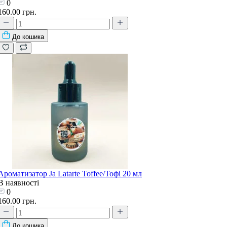
0
160.00 грн.
До кошика
Ароматизатор Ja Latarte Toffee/Тофі 20 мл
В наявності
0
160.00 грн.
До кошика