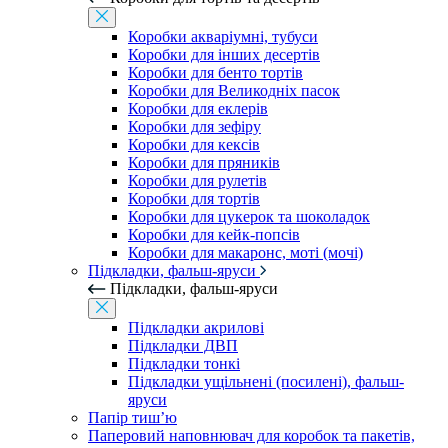
Коробки акваріумні, тубуси
Коробки для інших десертів
Коробки для бенто тортів
Коробки для Великодніх пасок
Коробки для еклерів
Коробки для зефіру
Коробки для кексів
Коробки для пряників
Коробки для рулетів
Коробки для тортів
Коробки для цукерок та шоколадок
Коробки для кейк-попсів
Коробки для макаронс, моті (мочі)
Підкладки, фальш-яруси
Підкладки, фальш-яруси
Підкладки акрилові
Підкладки ДВП
Підкладки тонкі
Підкладки ущільнені (посилені), фальш-
яруси
Папір тиш’ю
Паперовий наповнювач для коробок та пакетів,