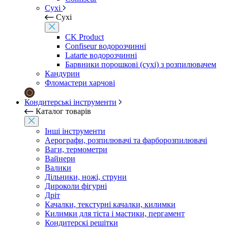
Сухі
Сухі
CK Product
Confiseur водорозчинні
Latarte водорозчинні
Барвники порошкові (сухі) з розпилювачем
Кандурин
Фломастери харчові
Кондитерські інструменти
Каталог товарів
Інші інструменти
Аерографи, розпилювачі та фарборозпилювачі
Ваги, термометри
Вайнери
Валики
Дільники, ножі, струни
Дироколи фігурні
Дріт
Качалки, текстурні качалки, килимки
Килимки для тіста і мастики, пергамент
Кондитерскі решітки