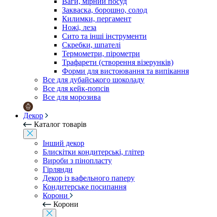
Ваги, мірний посуд
Закваска, борошно, солод
Килимки, пергамент
Ножі, леза
Сито та інші інструменти
Скребки, шпателі
Термометри, пірометри
Трафарети (створення візерунків)
Форми для вистоювання та випікання
Все для дубайського шоколаду
Все для кейк-попсів
Все для морозива
Декор
Каталог товарів
Інший декор
Блискітки кондитерські, глітер
Вироби з пінопласту
Гірлянди
Декор із вафельного паперу
Кондитерське посипання
Корони
Корони