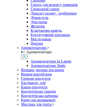
Гліцерин
Глазур для розпису пряників
Глюкозний сироп
Діоксид титану - відбілювач
Декор-гель
Декстроза
Желатин
Ксантанова камедь
Кукурудзяний крохмаль
Масло-какао
Пектин
Ароматизатори
Ароматизатори
Ароматизатори Ja Latarte
Ароматизатори Slado
Вершки, молоко рослинне
Вишня коктейльна
Горіхові продукти
Екстракти, олії
Какао-продукти
Кондитерські сиропи
Кондитерська начинка
Крем сир вершковий
Мастика для торта