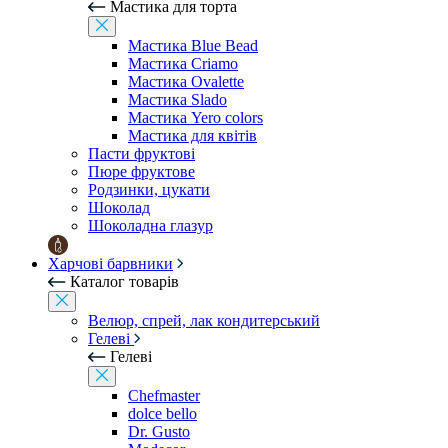
Мастика для торта
Мастика Blue Bead
Мастика Criamo
Мастика Ovalette
Мастика Slado
Мастика Yero colors
Мастика для квітів
Пасти фруктові
Пюре фруктове
Родзинки, цукати
Шоколад
Шоколадна глазур
Харчові барвники
Каталог товарів
Велюр, спрей, лак кондитерський
Гелеві
Гелеві
Chefmaster
dolce bello
Dr. Gusto