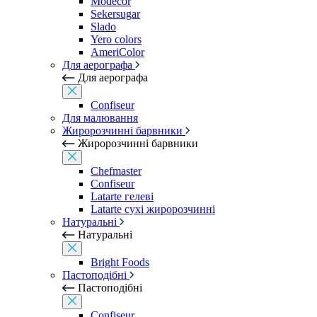
Modecor
Sekersugar
Slado
Yero colors
AmeriColor
Для аерографа
Для аерографа
Confiseur
Для малювання
Жиророзчинні барвники
Жиророзчинні барвники
Chefmaster
Confiseur
Latarte гелеві
Latarte сухі жиророзчинні
Натуральні
Натуральні
Bright Foods
Пастоподібні
Пастоподібні
Confiseur