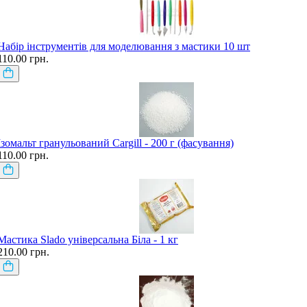
Набір інструментів для моделювання з мастики 10 шт
110.00 грн.
Ізомальт гранульований Cargill - 200 г (фасування)
110.00 грн.
Мастика Slado універсальна Біла - 1 кг
210.00 грн.