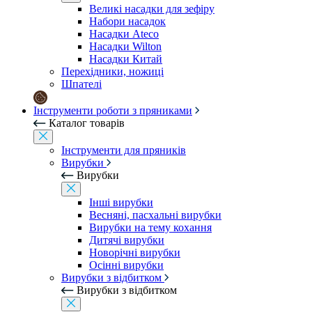
Великі насадки для зефіру
Набори насадок
Насадки Ateco
Насадки Wilton
Насадки Китай
Перехідники, ножиці
Шпателі
Інструменти роботи з пряниками
Каталог товарів
Інструменти для пряників
Вирубки
Вирубки
Інші вирубки
Весняні, пасхальні вирубки
Вирубки на тему кохання
Дитячі вирубки
Новорічні вирубки
Осінні вирубки
Вирубки з відбитком
Вирубки з відбитком