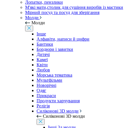
Лопатки, пензлики
М'які мати,столик для сушіння виробів із мастики
Мірний посуд та посуд для зберігання
Молди
Молди
Інше
Алфавіти, написи й цифри
Бантики
Бордюри і завитки
Дитячі
Камеї
Квіти
Любов
Морська тематика
Мультфільми
Новорічні
Одяг
Прикраси
Продукти харчування
Релігія
Силіконові 3D молди
Силіконові 3D молди
Інші 3д молди