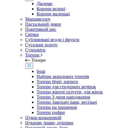
Діадеми
Корони великі
Корони маленькі
Маршмеллоу
Пасхальний декор
Повітряний рис
Свічки
Сублімовані ягоди і фрукти
Сусальне золото
Сухоцвіти
Топери
Топери
Інші
Набори акрилових топерів
Топери бічні, написи
Топери для гендерних вечірок
Топери жіночі силуети, для жінок
Топери З днем ​​народження
Топери Закохані пари, весільні
Топери на хрещення
Топери цифри
Цукор кольоровий
Цукрове драже, цукерки
Цукровий декор, безе