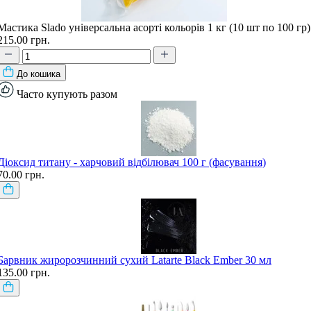
Мастика Slado універсальна асорті кольорів 1 кг (10 шт по 100 гр)
215.00 грн.
До кошика
Часто купують разом
Діоксид титану - харчовий відбілювач 100 г (фасування)
70.00 грн.
Барвник жиророзчинний сухий Latarte Black Ember 30 мл
135.00 грн.