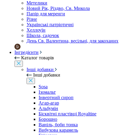
Метелики
Новий Рік, Різдво, Св. Микола
Папір для меренги
Різне
Українські патріотичні
Хеллоуїн
Школа, садочок
День Св. Валентина, весільні, для закоханих
Інгредієнти
Каталог товарів
Інші добавки
Інші добавки
Sosa
Ізомальт
Інвертний сироп
Агар-агар
Альбумін
Бісквітні пластівці Royaltine
Борошно
Ваніль, боби тонка
Вибухова карамель