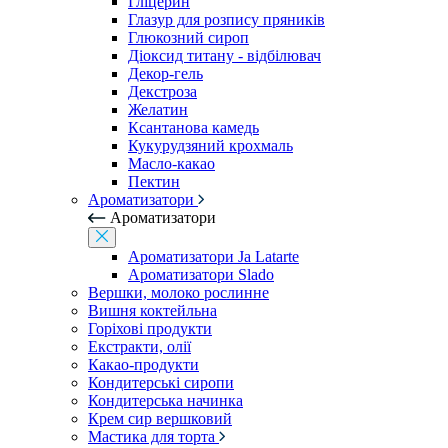
Гліцерин
Глазур для розпису пряників
Глюкозний сироп
Діоксид титану - відбілювач
Декор-гель
Декстроза
Желатин
Ксантанова камедь
Кукурудзяний крохмаль
Масло-какао
Пектин
Ароматизатори
Ароматизатори
Ароматизатори Ja Latarte
Ароматизатори Slado
Вершки, молоко рослинне
Вишня коктейльна
Горіхові продукти
Екстракти, олії
Какао-продукти
Кондитерські сиропи
Кондитерська начинка
Крем сир вершковий
Мастика для торта