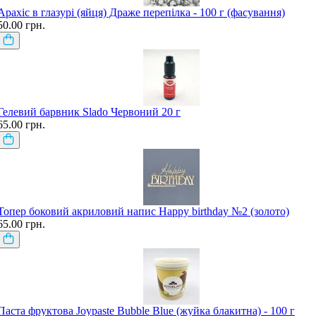
Арахіс в глазурі (яйця) Драже перепілка - 100 г (фасування)
50.00 грн.
Гелевий барвник Slado Червоний 20 г
65.00 грн.
Топер боковий акриловий напис Happy birthday №2 (золото)
65.00 грн.
Паста фруктова Joypaste Bubble Blue (жуйка блакитна) - 100 г