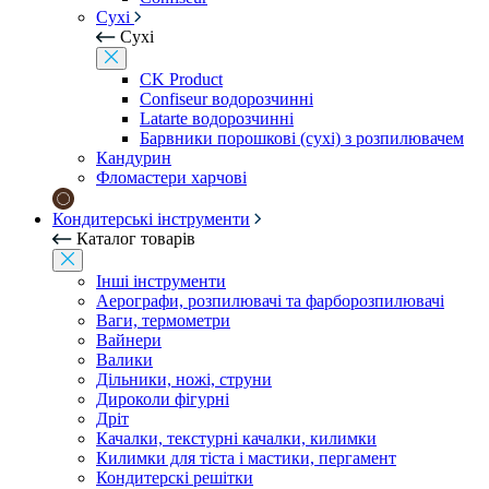
Сухі
Сухі
CK Product
Confiseur водорозчинні
Latarte водорозчинні
Барвники порошкові (сухі) з розпилювачем
Кандурин
Фломастери харчові
Кондитерські інструменти
Каталог товарів
Інші інструменти
Аерографи, розпилювачі та фарборозпилювачі
Ваги, термометри
Вайнери
Валики
Дільники, ножі, струни
Дироколи фігурні
Дріт
Качалки, текстурні качалки, килимки
Килимки для тіста і мастики, пергамент
Кондитерскі решітки