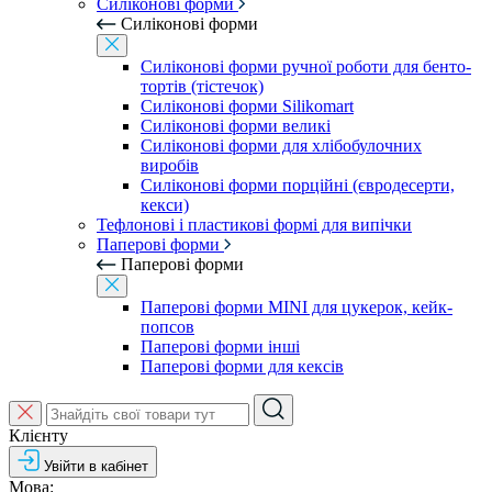
Силіконові форми
Силіконові форми
Силіконові форми ручної роботи для бенто-
тортів (тістечок)
Силіконові форми Silikomart
Силіконові форми великі
Силіконові форми для хлібобулочних
виробів
Силіконові форми порційні (євродесерти,
кекси)
Тефлонові і пластикові формі для випічки
Паперові форми
Паперові форми
Паперові форми MINI для цукерок, кейк-
попсов
Паперові форми інші
Паперові форми для кексів
Клієнту
Увійти в кабінет
Мова: