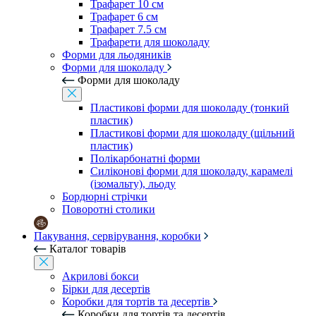
Трафарет 10 см
Трафарет 6 см
Трафарет 7.5 см
Трафарети для шоколаду
Форми для льодяників
Форми для шоколаду
Форми для шоколаду
Пластикові форми для шоколаду (тонкий
пластик)
Пластикові форми для шоколаду (щільний
пластик)
Полікарбонатні форми
Силіконові форми для шоколаду, карамелі
(ізомальту), льоду
Бордюрні стрічки
Поворотні столики
Пакування, сервірування, коробки
Каталог товарів
Акрилові бокси
Бірки для десертів
Коробки для тортів та десертів
Коробки для тортів та десертів