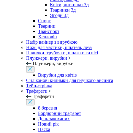
Квіти, листочки 3д
Тваринки 3д
Ягоди 3д
Спорт
Тварини
Транспорт
Хелловін
Набір вайнер з вирубкою
Ножі для мастики, шпателі, леза
Палички, трубочки, шпажки та вісі
Плунжери, вирубки
Плунжери, вирубки
Вирубки для квітів
Силіконові килимки для гнучкого айсинга
Тейп-стрічка
Трафарети
Трафарети
8 березня
Бордюрний трафарет
День закоханих
Новий рік
Пасха