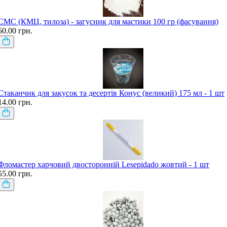
СМС (КМЦ, тилоза) - загусник для мастики 100 гр (фасування)
60.00 грн.
Стаканчик для закусок та десертів Конус (великий) 175 мл - 1 шт
14.00 грн.
Фломастер харчовий двосторонній Lesepidado жовтий - 1 шт
55.00 грн.