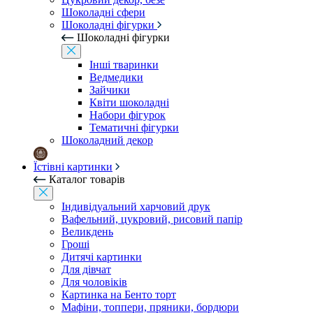
Шоколадні сфери
Шоколадні фігурки
Шоколадні фігурки
Інші тваринки
Ведмедики
Зайчики
Квіти шоколадні
Набори фігурок
Тематичні фігурки
Шоколадний декор
Їстівні картинки
Каталог товарів
Індивідуальний харчовий друк
Вафельний, цукровий, рисовий папір
Великдень
Гроші
Дитячі картинки
Для дівчат
Для чоловіків
Картинка на Бенто торт
Мафіни, топпери, пряники, бордюри