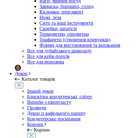
Ваги, мірний посуд
Закваска, борошно, солод
Килимки, пергамент
Ножі, леза
Сито та інші інструменти
Скребки, шпателі
Термометри, пірометри
Трафарети (створення візерунків)
Форми для вистоювання та випікання
Все для дубайського шоколаду
Все для кейк-попсів
Все для морозива
Декор
Каталог товарів
Інший декор
Блискітки кондитерські, глітер
Вироби з пінопласту
Гірлянди
Декор із вафельного паперу
Кондитерське посипання
Корони
Корони