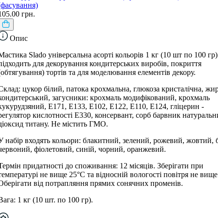
(фасування)
105.00 грн.
Опис
Мастика Slado універсальна асорті кольорів 1 кг (10 шт по 100 гр)
підходить для декорування кондитерських виробів, покриття
(обтягування) тортів та для моделювання елементів декору.
Склад: цукор білий, патока крохмальна, глюкоза кристалічна, жи
кондитерський, загусники: крохмаль модифікований, крохмаль
кукурудзяний, Е171, Е133, Е102, Е122, Е110, Е124, гліцерин -
регулятор кислотності Е330, консервант, сорб барвник натураль
діоксид титану. Не містить ГМО.
У набір входять кольори: блакитний, зелений, рожевий, жовтий, 
червоний, фіолетовий, синій, чорний, оранжевий.
Термін придатності до споживання: 12 місяців. Зберігати при
температурі не вище 25°С та відносній вологості повітря не вищ
Оберігати від потрапляння прямих сонячних променів.
Вага: 1 кг (10 шт. по 100 гр).