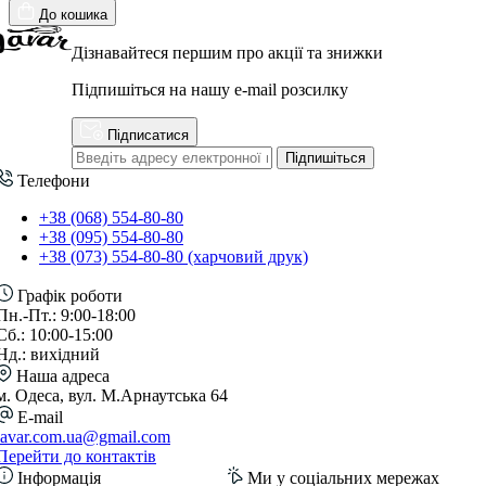
До кошика
Дізнавайтеся першим про акції та знижки
Підпишіться на нашу e-mail розсилку
Підписатися
Підпишіться
Телефони
+38 (068) 554-80-80
+38 (095) 554-80-80
+38 (073) 554-80-80 (харчовий друк)
Графік роботи
Пн.-Пт.: 9:00-18:00
Сб.: 10:00-15:00
Нд.: вихідний
Наша адреса
м. Одеса, вул. М.Арнаутська 64
E-mail
lavar.com.ua@gmail.com
Перейти до контактів
Інформація
Ми у соціальних мережах