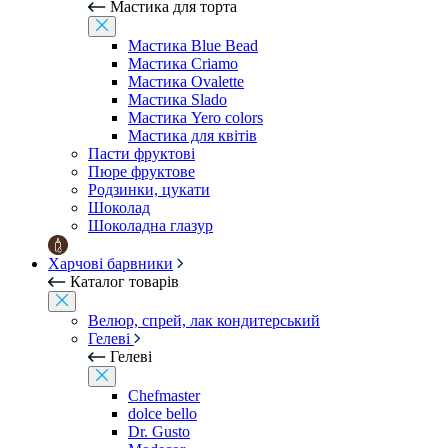
Мастика для торта
Мастика Blue Bead
Мастика Criamo
Мастика Ovalette
Мастика Slado
Мастика Yero colors
Мастика для квітів
Пасти фруктові
Пюре фруктове
Родзинки, цукати
Шоколад
Шоколадна глазур
Харчові барвники
Каталог товарів
Велюр, спрей, лак кондитерський
Гелеві
Гелеві
Chefmaster
dolce bello
Dr. Gusto