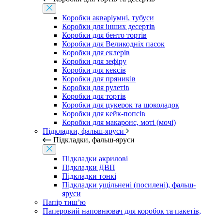
Коробки акваріумні, тубуси
Коробки для інших десертів
Коробки для бенто тортів
Коробки для Великодніх пасок
Коробки для еклерів
Коробки для зефіру
Коробки для кексів
Коробки для пряників
Коробки для рулетів
Коробки для тортів
Коробки для цукерок та шоколадок
Коробки для кейк-попсів
Коробки для макаронс, моті (мочі)
Підкладки, фальш-яруси
Підкладки, фальш-яруси
Підкладки акрилові
Підкладки ДВП
Підкладки тонкі
Підкладки ущільнені (посилені), фальш-
яруси
Папір тиш’ю
Паперовий наповнювач для коробок та пакетів,