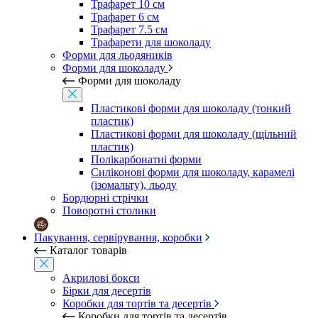
Трафарет 10 см
Трафарет 6 см
Трафарет 7.5 см
Трафарети для шоколаду
Форми для льодяників
Форми для шоколаду
Форми для шоколаду
Пластикові форми для шоколаду (тонкий
пластик)
Пластикові форми для шоколаду (щільний
пластик)
Полікарбонатні форми
Силіконові форми для шоколаду, карамелі
(ізомальту), льоду
Бордюрні стрічки
Поворотні столики
Пакування, сервірування, коробки
Каталог товарів
Акрилові бокси
Бірки для десертів
Коробки для тортів та десертів
Коробки для тортів та десертів