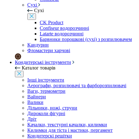
Сухі
Сухі
CK Product
Confiseur водорозчинні
Latarte водорозчинні
Барвники порошкові (сухі) з розпилювачем
Кандурин
Фломастери харчові
Кондитерські інструменти
Каталог товарів
Інші інструменти
Аерографи, розпилювачі та фарборозпилювачі
Ваги, термометри
Вайнери
Валики
Дільники, ножі, струни
Дироколи фігурні
Дріт
Качалки, текстурні качалки, килимки
Килимки для тіста і мастики, пергамент
Кондитерскі решітки