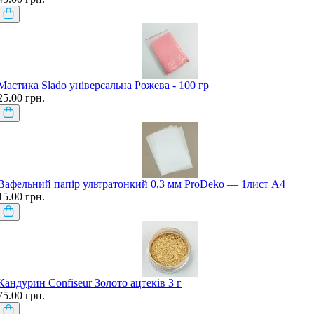
Мастика Slado універсальна Рожева - 100 гр
25.00 грн.
Вафельний папір ультратонкий 0,3 мм ProDeko — 1лист А4
15.00 грн.
Кандурин Confiseur Золото ацтеків 3 г
75.00 грн.