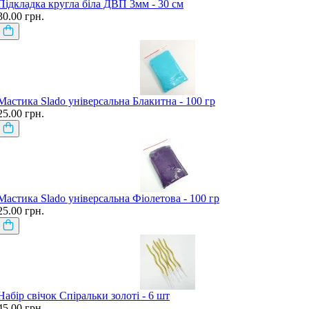
Підкладка кругла біла ДВП 3мм - 30 см
30.00 грн.
Мастика Slado універсальна Блакитна - 100 гр
25.00 грн.
Мастика Slado універсальна Фіолетова - 100 гр
25.00 грн.
Набір свічок Спіральки золоті - 6 шт
45.00 грн.