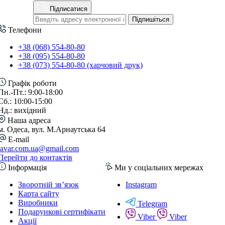
Підписатися
Підпишіться
Телефони
+38 (068) 554-80-80
+38 (095) 554-80-80
+38 (073) 554-80-80 (харчовий друк)
Графік роботи
Пн.-Пт.: 9:00-18:00
Сб.: 10:00-15:00
Нд.: вихідний
Наша адреса
м. Одеса, вул. М.Арнаутська 64
E-mail
lavar.com.ua@gmail.com
Перейти до контактів
Інформація
Ми у соціальних мережах
Зворотній зв’язок
Instagram
Карта сайту
Виробники
Telegram
Подарункові сертифікати
Viber
Viber
Акції