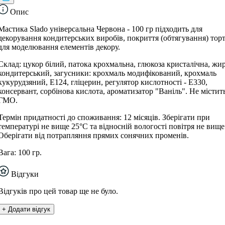
Опис
Мастика Slado універсальна Червона - 100 гр підходить для
декорування кондитерських виробів, покриття (обтягування) торт
для моделювання елементів декору.
Склад: цукор білий, патока крохмальна, глюкоза кристалічна, жи
кондитерський, загусники: крохмаль модифікований, крохмаль
кукурудзяний, Е124, гліцерин, регулятор кислотності - Е330,
консервант, сорбінова кислота, ароматизатор "Ваніль". Не містит
ГМО.
Термін придатності до споживання: 12 місяців. Зберігати при
температурі не вище 25°С та відносній вологості повітря не вищ
Оберігати від потрапляння прямих сонячних променів.
Вага: 100 гр.
Відгуки
Відгуків про цей товар ще не було.
+ Додати відгук