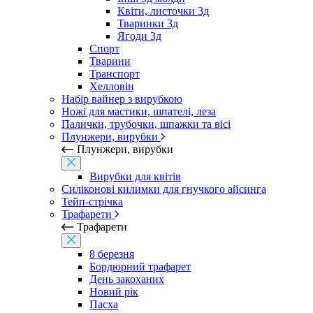
Квіти, листочки 3д
Тваринки 3д
Ягоди 3д
Спорт
Тварини
Транспорт
Хелловін
Набір вайнер з вирубкою
Ножі для мастики, шпателі, леза
Палички, трубочки, шпажки та вісі
Плунжери, вирубки
Плунжери, вирубки
Вирубки для квітів
Силіконові килимки для гнучкого айсинга
Тейп-стрічка
Трафарети
Трафарети
8 березня
Бордюрний трафарет
День закоханих
Новий рік
Пасха