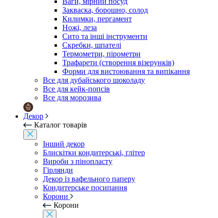
Ваги, мірний посуд
Закваска, борошно, солод
Килимки, пергамент
Ножі, леза
Сито та інші інструменти
Скребки, шпателі
Термометри, пірометри
Трафарети (створення візерунків)
Форми для вистоювання та випікання
Все для дубайського шоколаду
Все для кейк-попсів
Все для морозива
Декор
Каталог товарів
Інший декор
Блискітки кондитерські, глітер
Вироби з пінопласту
Гірлянди
Декор із вафельного паперу
Кондитерське посипання
Корони
Корони