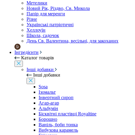
Метелики
Новий Рік, Різдво, Св. Микола
Папір для меренги
Різне
Українські патріотичні
Хеллоуїн
Школа, садочок
День Св. Валентина, весільні, для закоханих
Інгредієнти
Каталог товарів
Інші добавки
Інші добавки
Sosa
Ізомальт
Інвертний сироп
Агар-агар
Альбумін
Бісквітні пластівці Royaltine
Борошно
Ваніль, боби тонка
Вибухова карамель