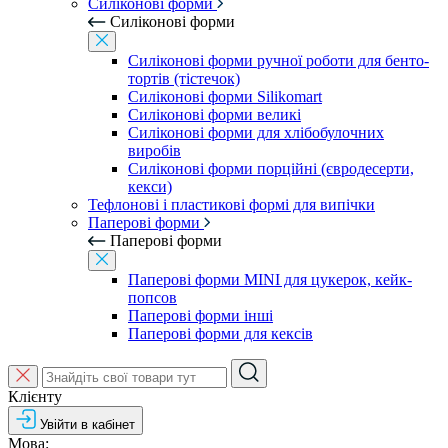
Силіконові форми
Силіконові форми
Силіконові форми ручної роботи для бенто-
тортів (тістечок)
Силіконові форми Silikomart
Силіконові форми великі
Силіконові форми для хлібобулочних
виробів
Силіконові форми порційні (євродесерти,
кекси)
Тефлонові і пластикові формі для випічки
Паперові форми
Паперові форми
Паперові форми MINI для цукерок, кейк-
попсов
Паперові форми інші
Паперові форми для кексів
Клієнту
Увійти в кабінет
Мова: