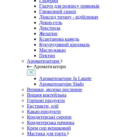
Гліцерин
Глазур для розпису пряників
Глюкозний сироп
Діоксид титану - відбілювач
Декор-гель
Декстроза
Желатин
Ксантанова камедь
Кукурудзяний крохмаль
Масло-какао
Пектин
Ароматизатори
Ароматизатори
Ароматизатори Ja Latarte
Ароматизатори Slado
Вершки, молоко рослинне
Вишня коктейльна
Горіхові продукти
Екстракти, олії
Какао-продукти
Кондитерські сиропи
Кондитерська начинка
Крем сир вершковий
Мастика для торта