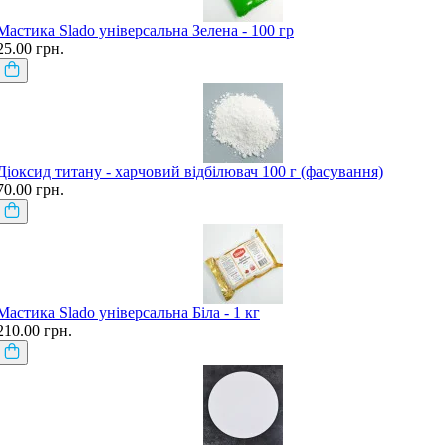
Мастика Slado універсальна Зелена - 100 гр
25.00 грн.
Діоксид титану - харчовий відбілювач 100 г (фасування)
70.00 грн.
Мастика Slado універсальна Біла - 1 кг
210.00 грн.