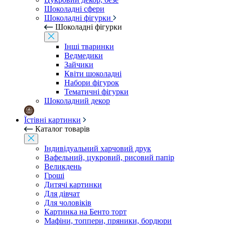
Шоколадні сфери
Шоколадні фігурки
Шоколадні фігурки
Інші тваринки
Ведмедики
Зайчики
Квіти шоколадні
Набори фігурок
Тематичні фігурки
Шоколадний декор
Їстівні картинки
Каталог товарів
Індивідуальний харчовий друк
Вафельний, цукровий, рисовий папір
Великдень
Гроші
Дитячі картинки
Для дівчат
Для чоловіків
Картинка на Бенто торт
Мафіни, топпери, пряники, бордюри