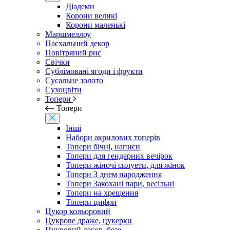
Діадеми
Корони великі
Корони маленькі
Маршмеллоу
Пасхальний декор
Повітряний рис
Свічки
Сублімовані ягоди і фрукти
Сусальне золото
Сухоцвіти
Топери
Топери
Інші
Набори акрилових топерів
Топери бічні, написи
Топери для гендерних вечірок
Топери жіночі силуети, для жінок
Топери З днем ​​народження
Топери Закохані пари, весільні
Топери на хрещення
Топери цифри
Цукор кольоровий
Цукрове драже, цукерки
Цукровий декор, безе