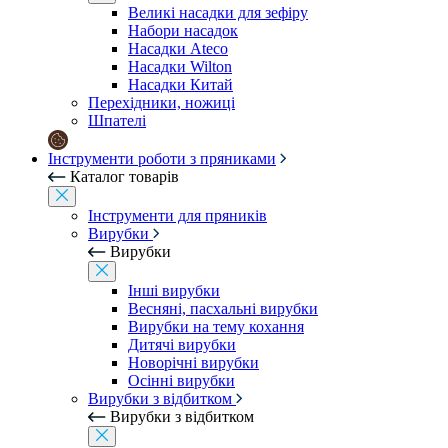
Великі насадки для зефіру
Набори насадок
Насадки Ateco
Насадки Wilton
Насадки Китай
Перехідники, ножиці
Шпателі
Інструменти роботи з пряниками
Каталог товарів
Інструменти для пряників
Вирубки
Вирубки
Інші вирубки
Весняні, пасхальні вирубки
Вирубки на тему кохання
Дитячі вирубки
Новорічні вирубки
Осінні вирубки
Вирубки з відбитком
Вирубки з відбитком