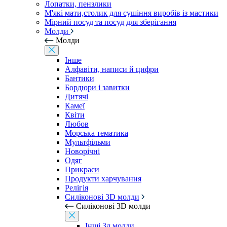
Лопатки, пензлики
М'які мати,столик для сушіння виробів із мастики
Мірний посуд та посуд для зберігання
Молди
Молди
Інше
Алфавіти, написи й цифри
Бантики
Бордюри і завитки
Дитячі
Камеї
Квіти
Любов
Морська тематика
Мультфільми
Новорічні
Одяг
Прикраси
Продукти харчування
Релігія
Силіконові 3D молди
Силіконові 3D молди
Інші 3д молди