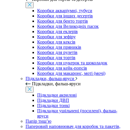
Коробки акваріумні, тубуси
Коробки для інших десертів
Коробки для бенто тортів
Коробки для Великодніх пасок
Коробки для еклерів
Коробки для зефіру
Коробки для кексів
Коробки для пряників
Коробки для рулетів
Коробки для тортів
Коробки для цукерок та шоколадок
Коробки для кейк-попсів
Коробки для макаронс, моті (мочі)
Підкладки, фальш-яруси
Підкладки, фальш-яруси
Підкладки акрилові
Підкладки ДВП
Підкладки тонкі
Підкладки ущільнені (посилені), фальш-
яруси
Папір тиш’ю
Паперовий наповнювач для коробок та пакетів,