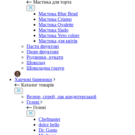
Мастика для торта
Мастика Blue Bead
Мастика Criamo
Мастика Ovalette
Мастика Slado
Мастика Yero colors
Мастика для квітів
Пасти фруктові
Пюре фруктове
Родзинки, цукати
Шоколад
Шоколадна глазур
Харчові барвники
Каталог товарів
Велюр, спрей, лак кондитерський
Гелеві
Гелеві
Chefmaster
dolce bello
Dr. Gusto