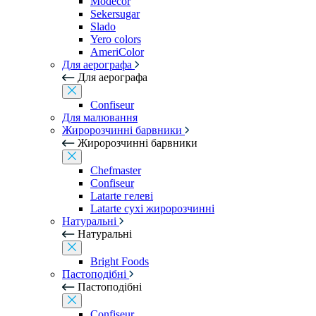
Modecor
Sekersugar
Slado
Yero colors
AmeriColor
Для аерографа
Для аерографа
Confiseur
Для малювання
Жиророзчинні барвники
Жиророзчинні барвники
Chefmaster
Confiseur
Latarte гелеві
Latarte сухі жиророзчинні
Натуральні
Натуральні
Bright Foods
Пастоподібні
Пастоподібні
Confiseur