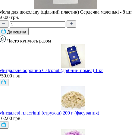
Молд для шоколаду (щільний пластик) Сердечка маленькі - 8 шт
60.00 грн.
До кошика
Часто купують разом
Мигдальне борошно Calconut (дрібний помел) 1 кг
750.00 грн.
Мигдалеві пластівці (стружка) 200 г (фасування)
162.00 грн.