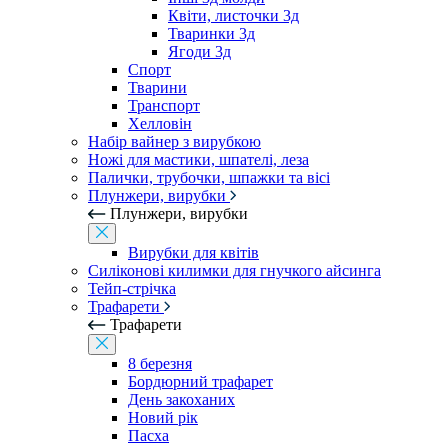
Квіти, листочки 3д
Тваринки 3д
Ягоди 3д
Спорт
Тварини
Транспорт
Хелловін
Набір вайнер з вирубкою
Ножі для мастики, шпателі, леза
Палички, трубочки, шпажки та вісі
Плунжери, вирубки
Плунжери, вирубки
Вирубки для квітів
Силіконові килимки для гнучкого айсинга
Тейп-стрічка
Трафарети
Трафарети
8 березня
Бордюрний трафарет
День закоханих
Новий рік
Пасха