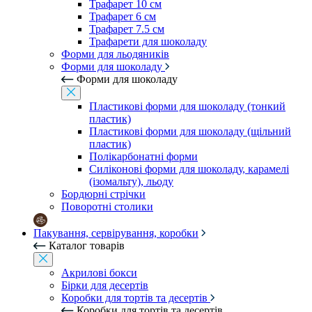
Трафарет 10 см
Трафарет 6 см
Трафарет 7.5 см
Трафарети для шоколаду
Форми для льодяників
Форми для шоколаду
Форми для шоколаду
Пластикові форми для шоколаду (тонкий
пластик)
Пластикові форми для шоколаду (щільний
пластик)
Полікарбонатні форми
Силіконові форми для шоколаду, карамелі
(ізомальту), льоду
Бордюрні стрічки
Поворотні столики
Пакування, сервірування, коробки
Каталог товарів
Акрилові бокси
Бірки для десертів
Коробки для тортів та десертів
Коробки для тортів та десертів