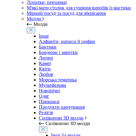
Лопатки, пензлики
М'які мати,столик для сушіння виробів із мастики
Мірний посуд та посуд для зберігання
Молди
Молди
Інше
Алфавіти, написи й цифри
Бантики
Бордюри і завитки
Дитячі
Камеї
Квіти
Любов
Морська тематика
Мультфільми
Новорічні
Одяг
Прикраси
Продукти харчування
Релігія
Силіконові 3D молди
Силіконові 3D молди
Інші 3д молди