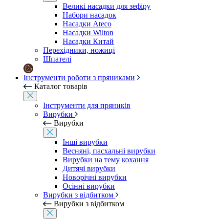
Великі насадки для зефіру
Набори насадок
Насадки Ateco
Насадки Wilton
Насадки Китай
Перехідники, ножиці
Шпателі
Інструменти роботи з пряниками
Каталог товарів
Інструменти для пряників
Вирубки
Вирубки
Інші вирубки
Весняні, пасхальні вирубки
Вирубки на тему кохання
Дитячі вирубки
Новорічні вирубки
Осінні вирубки
Вирубки з відбитком
Вирубки з відбитком