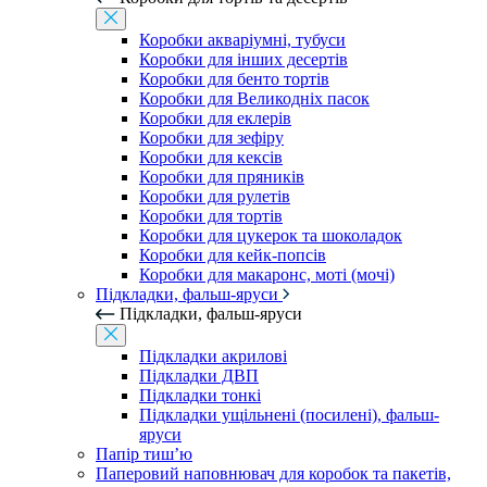
Коробки акваріумні, тубуси
Коробки для інших десертів
Коробки для бенто тортів
Коробки для Великодніх пасок
Коробки для еклерів
Коробки для зефіру
Коробки для кексів
Коробки для пряників
Коробки для рулетів
Коробки для тортів
Коробки для цукерок та шоколадок
Коробки для кейк-попсів
Коробки для макаронс, моті (мочі)
Підкладки, фальш-яруси
Підкладки, фальш-яруси
Підкладки акрилові
Підкладки ДВП
Підкладки тонкі
Підкладки ущільнені (посилені), фальш-
яруси
Папір тиш’ю
Паперовий наповнювач для коробок та пакетів,