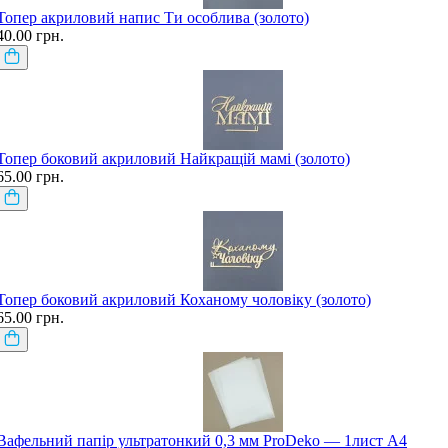
Топер акриловий напис Ти особлива (золото)
40.00 грн.
Топер боковий акриловий Найкращій мамі (золото)
65.00 грн.
Топер боковий акриловий Коханому чоловіку (золото)
65.00 грн.
Вафельний папір ультратонкий 0,3 мм ProDeko — 1лист А4