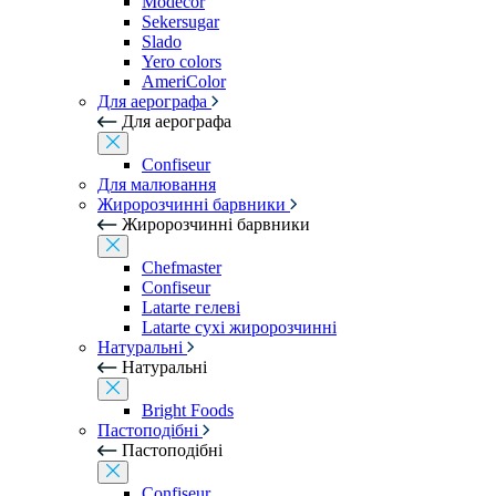
Modecor
Sekersugar
Slado
Yero colors
AmeriColor
Для аерографа
Для аерографа
Confiseur
Для малювання
Жиророзчинні барвники
Жиророзчинні барвники
Chefmaster
Confiseur
Latarte гелеві
Latarte сухі жиророзчинні
Натуральні
Натуральні
Bright Foods
Пастоподібні
Пастоподібні
Confiseur