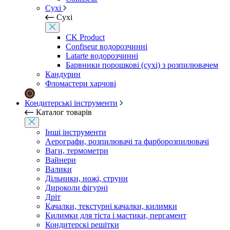
Сухі
Сухі
CK Product
Confiseur водорозчинні
Latarte водорозчинні
Барвники порошкові (сухі) з розпилювачем
Кандурин
Фломастери харчові
Кондитерські інструменти
Каталог товарів
Інші інструменти
Аерографи, розпилювачі та фарборозпилювачі
Ваги, термометри
Вайнери
Валики
Дільники, ножі, струни
Дироколи фігурні
Дріт
Качалки, текстурні качалки, килимки
Килимки для тіста і мастики, пергамент
Кондитерскі решітки