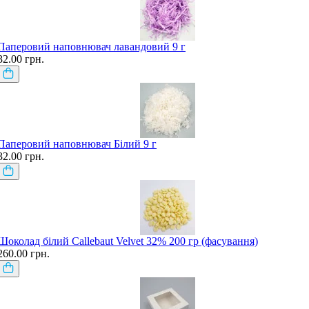
Паперовий наповнювач лавандовий 9 г
32.00 грн.
Паперовий наповнювач Білий 9 г
32.00 грн.
Шоколад білий Callebaut Velvet 32% 200 гр (фасування)
260.00 грн.