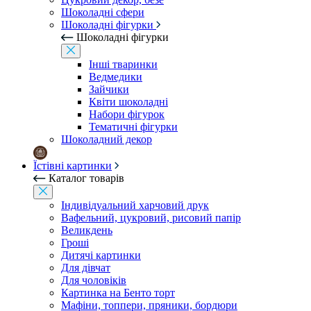
Шоколадні сфери
Шоколадні фігурки
Шоколадні фігурки
Інші тваринки
Ведмедики
Зайчики
Квіти шоколадні
Набори фігурок
Тематичні фігурки
Шоколадний декор
Їстівні картинки
Каталог товарів
Індивідуальний харчовий друк
Вафельний, цукровий, рисовий папір
Великдень
Гроші
Дитячі картинки
Для дівчат
Для чоловіків
Картинка на Бенто торт
Мафіни, топпери, пряники, бордюри