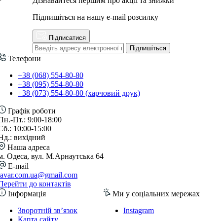
Дізнавайтеся першим про акції та знижки
Підпишіться на нашу e-mail розсилку
Підписатися
Підпишіться
Телефони
+38 (068) 554-80-80
+38 (095) 554-80-80
+38 (073) 554-80-80 (харчовий друк)
Графік роботи
Пн.-Пт.: 9:00-18:00
Сб.: 10:00-15:00
Нд.: вихідний
Наша адреса
м. Одеса, вул. М.Арнаутська 64
E-mail
lavar.com.ua@gmail.com
Перейти до контактів
Інформація
Ми у соціальних мережах
Зворотній зв’язок
Instagram
Карта сайту