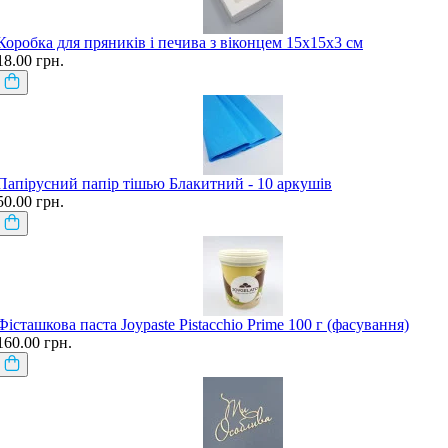
Коробка для пряників і печива з віконцем 15х15х3 см
18.00 грн.
Папірусний папір тішью Блакитний - 10 аркушів
50.00 грн.
Фісташкова паста Joypaste Pistacchio Prime 100 г (фасування)
160.00 грн.