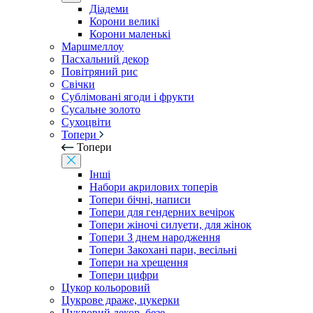
Діадеми
Корони великі
Корони маленькі
Маршмеллоу
Пасхальний декор
Повітряний рис
Свічки
Сублімовані ягоди і фрукти
Сусальне золото
Сухоцвіти
Топери
Топери
Інші
Набори акрилових топерів
Топери бічні, написи
Топери для гендерних вечірок
Топери жіночі силуети, для жінок
Топери З днем ​​народження
Топери Закохані пари, весільні
Топери на хрещення
Топери цифри
Цукор кольоровий
Цукрове драже, цукерки
Цукровий декор, безе