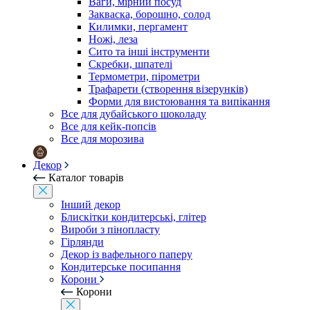
Ваги, мірний посуд
Закваска, борошно, солод
Килимки, пергамент
Ножі, леза
Сито та інші інструменти
Скребки, шпателі
Термометри, пірометри
Трафарети (створення візерунків)
Форми для вистоювання та випікання
Все для дубайського шоколаду
Все для кейк-попсів
Все для морозива
Декор
Каталог товарів
Інший декор
Блискітки кондитерські, глітер
Вироби з пінопласту
Гірлянди
Декор із вафельного паперу
Кондитерське посипання
Корони
Корони