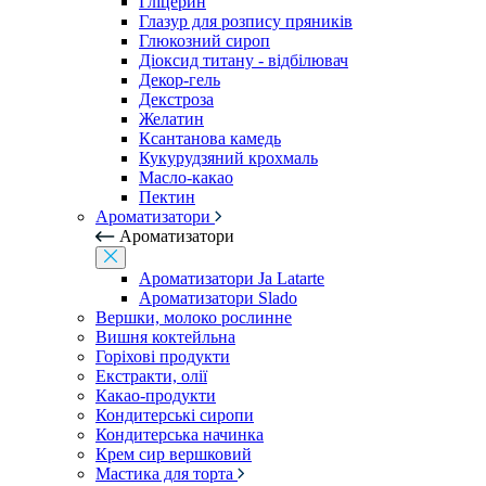
Гліцерин
Глазур для розпису пряників
Глюкозний сироп
Діоксид титану - відбілювач
Декор-гель
Декстроза
Желатин
Ксантанова камедь
Кукурудзяний крохмаль
Масло-какао
Пектин
Ароматизатори
Ароматизатори
Ароматизатори Ja Latarte
Ароматизатори Slado
Вершки, молоко рослинне
Вишня коктейльна
Горіхові продукти
Екстракти, олії
Какао-продукти
Кондитерські сиропи
Кондитерська начинка
Крем сир вершковий
Мастика для торта