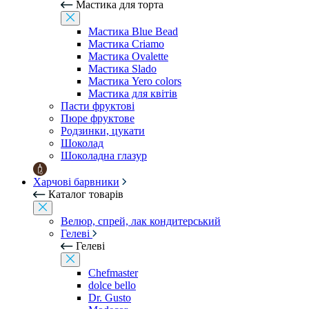
Мастика для торта
Мастика Blue Bead
Мастика Criamo
Мастика Ovalette
Мастика Slado
Мастика Yero colors
Мастика для квітів
Пасти фруктові
Пюре фруктове
Родзинки, цукати
Шоколад
Шоколадна глазур
Харчові барвники
Каталог товарів
Велюр, спрей, лак кондитерський
Гелеві
Гелеві
Chefmaster
dolce bello
Dr. Gusto