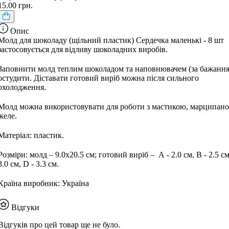
15.00 грн.
Опис
Молд для шоколаду (щільний пластик) Сердечка маленькі - 8 шт
застосовується для відливу шоколадних виробів.
Заповнити молд теплим шоколадом та наповнювачем (за бажання
остудити. Діставати готовий виріб можна після сильного
охолодження.
Молд можна використовувати для роботи з мастикою, марципано
желе.
Матеріал: пластик.
Розміри: молд – 9.0х20.5 см; готовий виріб – А - 2.0 см, В - 2.5 см
3.0 см, D - 3.3 см.
Країна виробник: Україна
Відгуки
Відгуків про цей товар ще не було.