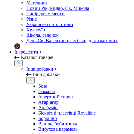
Метелики
Новий Рік, Різдво, Св. Микола
Папір для меренги
Різне
Українські патріотичні
Хеллоуїн
Школа, садочок
День Св. Валентина, весільні, для закоханих
Інгредієнти
Каталог товарів
Інші добавки
Інші добавки
Sosa
Ізомальт
Інвертний сироп
Агар-агар
Альбумін
Бісквітні пластівці Royaltine
Борошно
Ваніль, боби тонка
Вибухова карамель