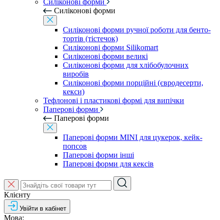
Силіконові форми
Силіконові форми
Силіконові форми ручної роботи для бенто-
тортів (тістечок)
Силіконові форми Silikomart
Силіконові форми великі
Силіконові форми для хлібобулочних
виробів
Силіконові форми порційні (євродесерти,
кекси)
Тефлонові і пластикові формі для випічки
Паперові форми
Паперові форми
Паперові форми MINI для цукерок, кейк-
попсов
Паперові форми інші
Паперові форми для кексів
Клієнту
Увійти в кабінет
Мова: