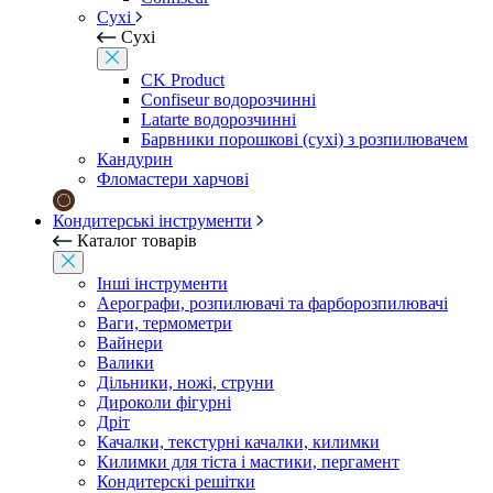
Сухі
Сухі
CK Product
Confiseur водорозчинні
Latarte водорозчинні
Барвники порошкові (сухі) з розпилювачем
Кандурин
Фломастери харчові
Кондитерські інструменти
Каталог товарів
Інші інструменти
Аерографи, розпилювачі та фарборозпилювачі
Ваги, термометри
Вайнери
Валики
Дільники, ножі, струни
Дироколи фігурні
Дріт
Качалки, текстурні качалки, килимки
Килимки для тіста і мастики, пергамент
Кондитерскі решітки