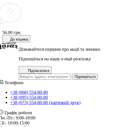
56.00 грн.
До кошика
Дізнавайтеся першим про акції та знижки
Підпишіться на нашу e-mail розсилку
Підписатися
Підпишіться
Телефони
+38 (068) 554-80-80
+38 (095) 554-80-80
+38 (073) 554-80-80 (харчовий друк)
Графік роботи
Пн.-Пт.: 9:00-18:00
Сб.: 10:00-15:00