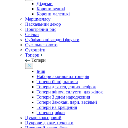
Діадеми
Корони великі
Корони маленькі
Маршмеллоу
Пасхальний декор
Повітряний рис
Свічки
Сублімовані ягоди і фрукти
Сусальне золото
Сухоцвіти
Топери
Топери
Інші
Набори акрилових топерів
Топери бічні, написи
Топери для гендерних вечірок
Топери жіночі силуети, для жінок
Топери З днем ​​народження
Топери Закохані пари, весільні
Топери на хрещення
Топери цифри
Цукор кольоровий
Цукрове драже, цукерки
Цукровий декор, безе