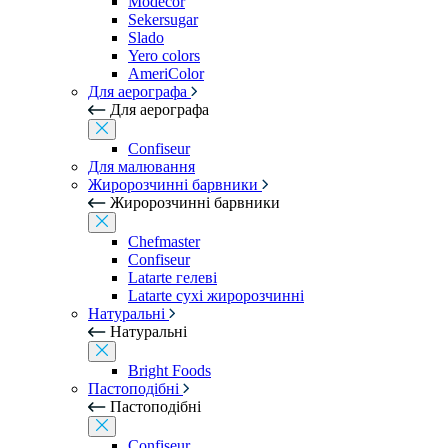
Modecor
Sekersugar
Slado
Yero colors
AmeriColor
Для аерографа
Для аерографа
Confiseur
Для малювання
Жиророзчинні барвники
Жиророзчинні барвники
Chefmaster
Confiseur
Latarte гелеві
Latarte сухі жиророзчинні
Натуральні
Натуральні
Bright Foods
Пастоподібні
Пастоподібні
Confiseur