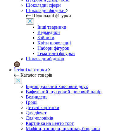
Шоколадні сфери
Шоколадні фігурки
Шоколадні фігурки
Інші тваринки
Ведмедики
Зайчики
Квіти шоколадні
Набори фігурок
Тематичні фігурки
Шоколадний декор
Їстівні картинки
Каталог товарів
Індивідуальний харчовий друк
Вафельний, цукровий, рисовий папір
Великдень
Гроші
Дитячі картинки
Для дівчат
Для чоловіків
Картинка на Бенто торт
Мафіни, топпери, пряники, бордюри