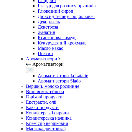
Гліцерин
Глазур для розпису пряників
Глюкозний сироп
Діоксид титану - відбілювач
Декор-гель
Декстроза
Желатин
Ксантанова камедь
Кукурудзяний крохмаль
Масло-какао
Пектин
Ароматизатори
Ароматизатори
Ароматизатори Ja Latarte
Ароматизатори Slado
Вершки, молоко рослинне
Вишня коктейльна
Горіхові продукти
Екстракти, олії
Какао-продукти
Кондитерські сиропи
Кондитерська начинка
Крем сир вершковий
Мастика для торта