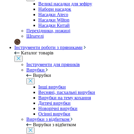
Великі насадки для зефіру
Набори насадок
Насадки Ateco
Насадки Wilton
Насадки Китай
Перехідники, ножиці
Шпателі
Інструменти роботи з пряниками
Каталог товарів
Інструменти для пряників
Вирубки
Вирубки
Інші вирубки
Весняні, пасхальні вирубки
Вирубки на тему кохання
Дитячі вирубки
Новорічні вирубки
Осінні вирубки
Вирубки з відбитком
Вирубки з відбитком