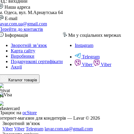
Нд.: вихідний
Наша адреса
м. Одеса, вул. М.Арнаутська 64
E-mail
lavar.com.ua@gmail.com
Перейти до контактів
Інформація
Ми у соціальних мережах
Зворотній зв’язок
Instagram
Карта сайту
Виробники
Telegram
Подарункові сертифікати
Viber
Viber
Акції
Каталог товарів
Працює на
ocStore
Інтернет-магазин для кондитерів — Lavar © 2026
Зворотний зв’язок
Viber
Viber
Telegram
lavar.com.ua@gmail.com