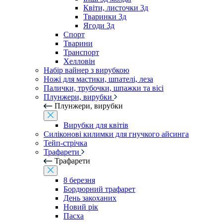
Квіти, листочки 3д
Тваринки 3д
Ягоди 3д
Спорт
Тварини
Транспорт
Хелловін
Набір вайнер з вирубкою
Ножі для мастики, шпателі, леза
Палички, трубочки, шпажки та вісі
Плунжери, вирубки
Плунжери, вирубки
Вирубки для квітів
Силіконові килимки для гнучкого айсинга
Тейп-стрічка
Трафарети
Трафарети
8 березня
Бордюрний трафарет
День закоханих
Новий рік
Пасха