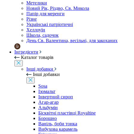
Метелики
Новий Рік, Різдво, Св. Микола
Папір для меренги
Різне
Українські патріотичні
Хеллоуїн
Школа, садочок
День Св. Валентина, весільні, для закоханих
Інгредієнти
Каталог товарів
Інші добавки
Інші добавки
Sosa
Ізомальт
Інвертний сироп
Агар-агар
Альбумін
Бісквітні пластівці Royaltine
Борошно
Ваніль, боби тонка
Вибухова карамель