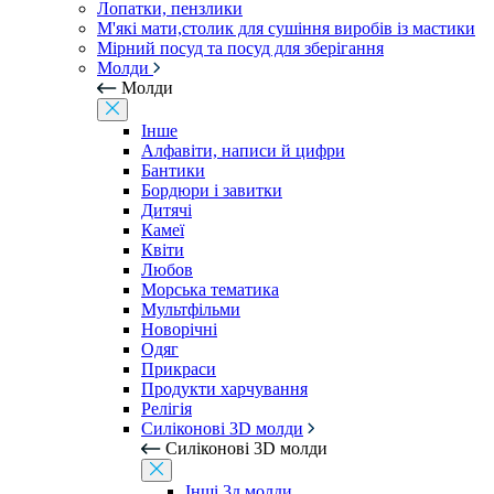
Лопатки, пензлики
М'які мати,столик для сушіння виробів із мастики
Мірний посуд та посуд для зберігання
Молди
Молди
Інше
Алфавіти, написи й цифри
Бантики
Бордюри і завитки
Дитячі
Камеї
Квіти
Любов
Морська тематика
Мультфільми
Новорічні
Одяг
Прикраси
Продукти харчування
Релігія
Силіконові 3D молди
Силіконові 3D молди
Інші 3д молди