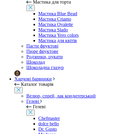
Мастика для торта
Мастика Blue Bead
Мастика Criamo
Мастика Ovalette
Мастика Slado
Мастика Yero colors
Мастика для квітів
Пасти фруктові
Пюре фруктове
Родзинки, цукати
Шоколад
Шоколадна глазур
Харчові барвники
Каталог товарів
Велюр, спрей, лак кондитерський
Гелеві
Гелеві
Chefmaster
dolce bello
Dr. Gusto