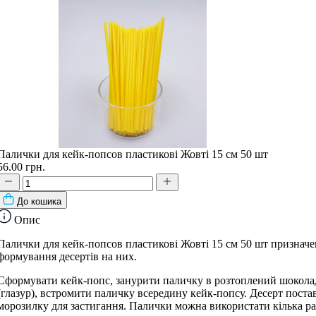
Палички для кейк-попсов пластикові Жовті 15 см 50 шт
56.00 грн.
До кошика
Опис
Палички для кейк-попсов пластикові Жовті 15 см 50 шт призначе
формування десертів на них.
Сформувати кейк-попс, занурити паличку в розтоплений шокола
(глазур), встромити паличку всередину кейк-попсу. Десерт поста
морозилку для застигання. Палички можна використати кілька ра