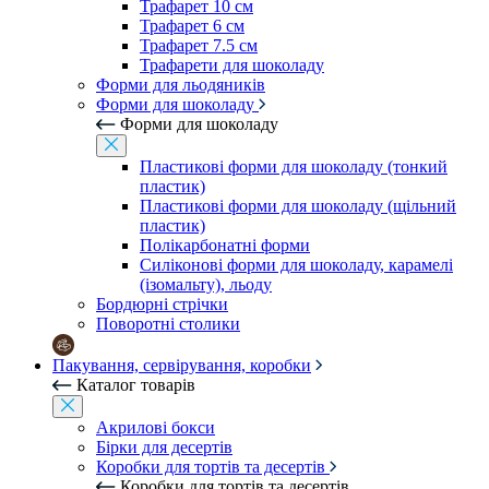
Трафарет 10 см
Трафарет 6 см
Трафарет 7.5 см
Трафарети для шоколаду
Форми для льодяників
Форми для шоколаду
Форми для шоколаду
Пластикові форми для шоколаду (тонкий
пластик)
Пластикові форми для шоколаду (щільний
пластик)
Полікарбонатні форми
Силіконові форми для шоколаду, карамелі
(ізомальту), льоду
Бордюрні стрічки
Поворотні столики
Пакування, сервірування, коробки
Каталог товарів
Акрилові бокси
Бірки для десертів
Коробки для тортів та десертів
Коробки для тортів та десертів