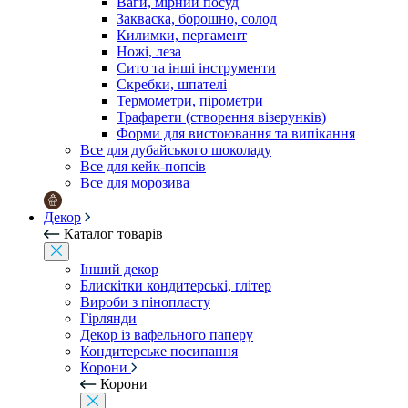
Ваги, мірний посуд
Закваска, борошно, солод
Килимки, пергамент
Ножі, леза
Сито та інші інструменти
Скребки, шпателі
Термометри, пірометри
Трафарети (створення візерунків)
Форми для вистоювання та випікання
Все для дубайського шоколаду
Все для кейк-попсів
Все для морозива
Декор
Каталог товарів
Інший декор
Блискітки кондитерські, глітер
Вироби з пінопласту
Гірлянди
Декор із вафельного паперу
Кондитерське посипання
Корони
Корони