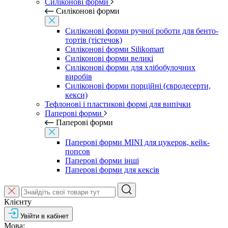
Силіконові форми
Силіконові форми
Силіконові форми ручної роботи для бенто-
тортів (тістечок)
Силіконові форми Silikomart
Силіконові форми великі
Силіконові форми для хлібобулочних
виробів
Силіконові форми порційні (євродесерти,
кекси)
Тефлонові і пластикові формі для випічки
Паперові форми
Паперові форми
Паперові форми MINI для цукерок, кейк-
попсов
Паперові форми інші
Паперові форми для кексів
Клієнту
Увійти в кабінет
Мова: