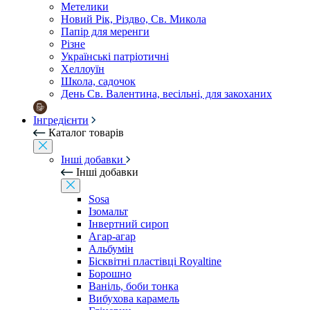
Метелики
Новий Рік, Різдво, Св. Микола
Папір для меренги
Різне
Українські патріотичні
Хеллоуїн
Школа, садочок
День Св. Валентина, весільні, для закоханих
Інгредієнти
Каталог товарів
Інші добавки
Інші добавки
Sosa
Ізомальт
Інвертний сироп
Агар-агар
Альбумін
Бісквітні пластівці Royaltine
Борошно
Ваніль, боби тонка
Вибухова карамель