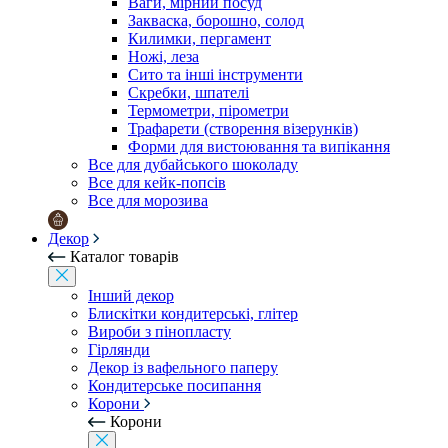
Ваги, мірний посуд
Закваска, борошно, солод
Килимки, пергамент
Ножі, леза
Сито та інші інструменти
Скребки, шпателі
Термометри, пірометри
Трафарети (створення візерунків)
Форми для вистоювання та випікання
Все для дубайського шоколаду
Все для кейк-попсів
Все для морозива
Декор
Каталог товарів
Інший декор
Блискітки кондитерські, глітер
Вироби з пінопласту
Гірлянди
Декор із вафельного паперу
Кондитерське посипання
Корони
Корони