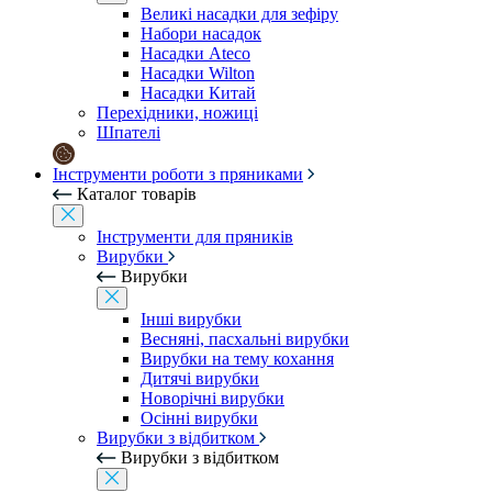
Великі насадки для зефіру
Набори насадок
Насадки Ateco
Насадки Wilton
Насадки Китай
Перехідники, ножиці
Шпателі
Інструменти роботи з пряниками
Каталог товарів
Інструменти для пряників
Вирубки
Вирубки
Інші вирубки
Весняні, пасхальні вирубки
Вирубки на тему кохання
Дитячі вирубки
Новорічні вирубки
Осінні вирубки
Вирубки з відбитком
Вирубки з відбитком