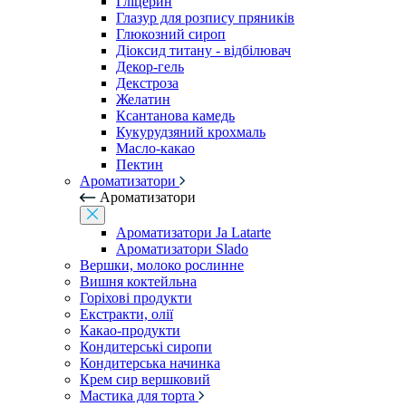
Гліцерин
Глазур для розпису пряників
Глюкозний сироп
Діоксид титану - відбілювач
Декор-гель
Декстроза
Желатин
Ксантанова камедь
Кукурудзяний крохмаль
Масло-какао
Пектин
Ароматизатори
Ароматизатори
Ароматизатори Ja Latarte
Ароматизатори Slado
Вершки, молоко рослинне
Вишня коктейльна
Горіхові продукти
Екстракти, олії
Какао-продукти
Кондитерські сиропи
Кондитерська начинка
Крем сир вершковий
Мастика для торта