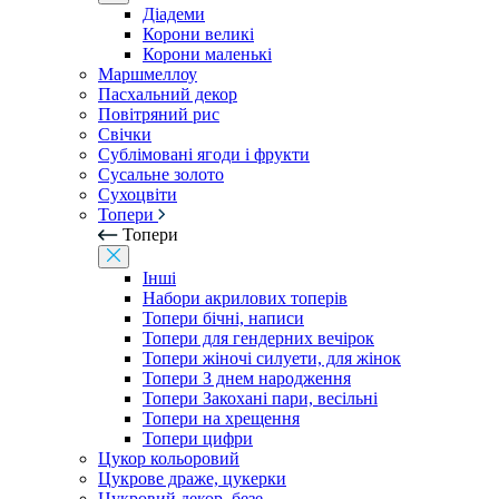
Діадеми
Корони великі
Корони маленькі
Маршмеллоу
Пасхальний декор
Повітряний рис
Свічки
Сублімовані ягоди і фрукти
Сусальне золото
Сухоцвіти
Топери
Топери
Інші
Набори акрилових топерів
Топери бічні, написи
Топери для гендерних вечірок
Топери жіночі силуети, для жінок
Топери З днем ​​народження
Топери Закохані пари, весільні
Топери на хрещення
Топери цифри
Цукор кольоровий
Цукрове драже, цукерки
Цукровий декор, безе