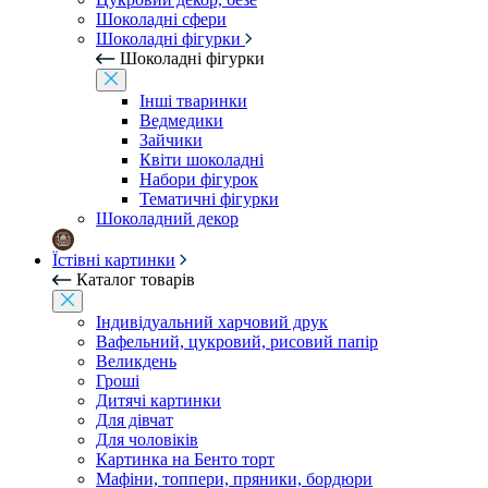
Шоколадні сфери
Шоколадні фігурки
Шоколадні фігурки
Інші тваринки
Ведмедики
Зайчики
Квіти шоколадні
Набори фігурок
Тематичні фігурки
Шоколадний декор
Їстівні картинки
Каталог товарів
Індивідуальний харчовий друк
Вафельний, цукровий, рисовий папір
Великдень
Гроші
Дитячі картинки
Для дівчат
Для чоловіків
Картинка на Бенто торт
Мафіни, топпери, пряники, бордюри