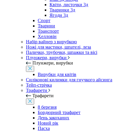
Квіти, листочки 3д
Тваринки 3д
Ягоди 3д
Спорт
Тварини
Транспорт
Хелловін
Набір вайнер з вирубкою
Ножі для мастики, шпателі, леза
Палички, трубочки, шпажки та вісі
Плунжери, вирубки
Плунжери, вирубки
Вирубки для квітів
Силіконові килимки для гнучкого айсинга
Тейп-стрічка
Трафарети
Трафарети
8 березня
Бордюрний трафарет
День закоханих
Новий рік
Пасха