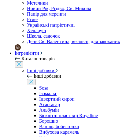
Метелики
Новий Рік, Різдво, Св. Микола
Папір для меренги
Різне
Українські патріотичні
Хеллоуїн
Школа, садочок
День Св. Валентина, весільні, для закоханих
Інгредієнти
Каталог товарів
Інші добавки
Інші добавки
Sosa
Ізомальт
Інвертний сироп
Агар-агар
Альбумін
Бісквітні пластівці Royaltine
Борошно
Ваніль, боби тонка
Вибухова карамель