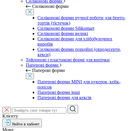
Силіконові форми
Силіконові форми
Силіконові форми ручної роботи для бенто-
тортів (тістечок)
Силіконові форми Silikomart
Силіконові форми великі
Силіконові форми для хлібобулочних
виробів
Силіконові форми порційні (євродесерти,
кекси)
Тефлонові і пластикові формі для випічки
Паперові форми
Паперові форми
Паперові форми MINI для цукерок, кейк-
попсов
Паперові форми інші
Паперові форми для кексів
Клієнту
Увійти в кабінет
Мова: