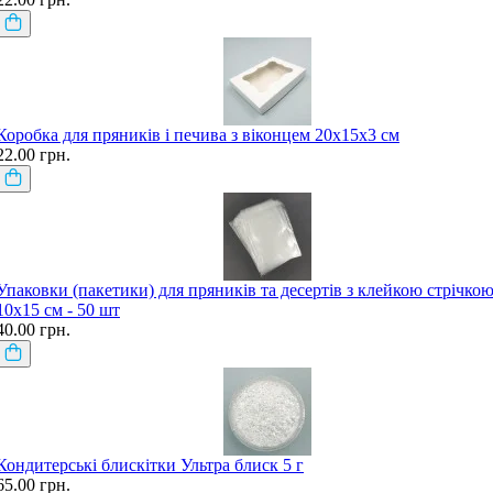
Коробка для пряників і печива з віконцем 20х15х3 см
22.00 грн.
Упаковки (пакетики) для пряників та десертів з клейкою стрічко
10х15 см - 50 шт
40.00 грн.
Кондитерські блискітки Ультра блиск 5 г
65.00 грн.