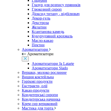
Гліцерин
Глазур для розпису пряників
Глюкозний сироп
Діоксид титану - відбілювач
Декор-гель
Декстроза
Желатин
Ксантанова камедь
Кукурудзяний крохмаль
Масло-какао
Пектин
Ароматизатори
Ароматизатори
Ароматизатори Ja Latarte
Ароматизатори Slado
Вершки, молоко рослинне
Вишня коктейльна
Горіхові продукти
Екстракти, олії
Какао-продукти
Кондитерські сиропи
Кондитерська начинка
Крем сир вершковий
Мастика для торта