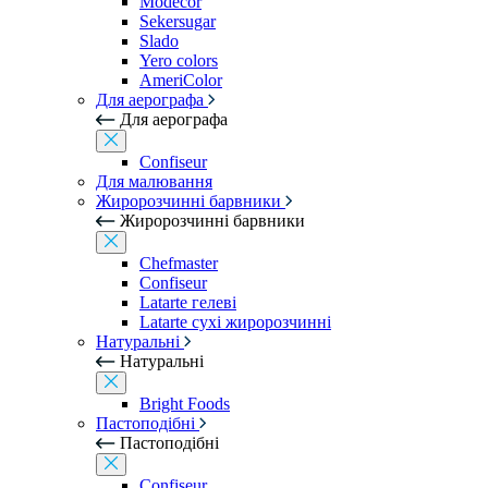
Modecor
Sekersugar
Slado
Yero colors
AmeriColor
Для аерографа
Для аерографа
Confiseur
Для малювання
Жиророзчинні барвники
Жиророзчинні барвники
Chefmaster
Confiseur
Latarte гелеві
Latarte сухі жиророзчинні
Натуральні
Натуральні
Bright Foods
Пастоподібні
Пастоподібні
Confiseur