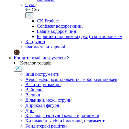
Сухі
Сухі
CK Product
Confiseur водорозчинні
Latarte водорозчинні
Барвники порошкові (сухі) з розпилювачем
Кандурин
Фломастери харчові
Кондитерські інструменти
Каталог товарів
Інші інструменти
Аерографи, розпилювачі та фарборозпилювачі
Ваги, термометри
Вайнери
Валики
Дільники, ножі, струни
Дироколи фігурні
Дріт
Качалки, текстурні качалки, килимки
Килимки для тіста і мастики, пергамент
Кондитерскі решітки