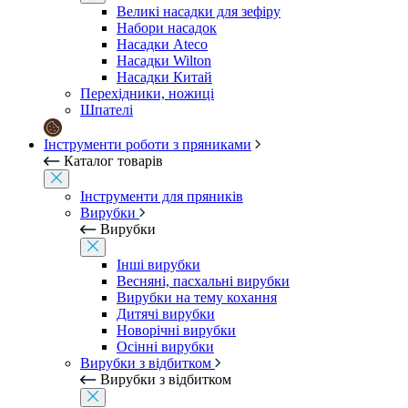
Великі насадки для зефіру
Набори насадок
Насадки Ateco
Насадки Wilton
Насадки Китай
Перехідники, ножиці
Шпателі
Інструменти роботи з пряниками
Каталог товарів
Інструменти для пряників
Вирубки
Вирубки
Інші вирубки
Весняні, пасхальні вирубки
Вирубки на тему кохання
Дитячі вирубки
Новорічні вирубки
Осінні вирубки
Вирубки з відбитком
Вирубки з відбитком