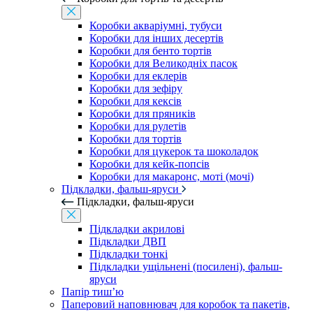
Коробки акваріумні, тубуси
Коробки для інших десертів
Коробки для бенто тортів
Коробки для Великодніх пасок
Коробки для еклерів
Коробки для зефіру
Коробки для кексів
Коробки для пряників
Коробки для рулетів
Коробки для тортів
Коробки для цукерок та шоколадок
Коробки для кейк-попсів
Коробки для макаронс, моті (мочі)
Підкладки, фальш-яруси
Підкладки, фальш-яруси
Підкладки акрилові
Підкладки ДВП
Підкладки тонкі
Підкладки ущільнені (посилені), фальш-
яруси
Папір тиш’ю
Паперовий наповнювач для коробок та пакетів,