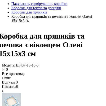
Пакування, сервірування, коробки
Коробки для тортів та десертів
Коробки для пряників
Коробка для пряників та печива з віконцем Олені
15х15х3 см
Коробка для пряників та
печива з віконцем Олені
15х15х3 см
Модель:
k1437-15-15-3
0
Все про товар
Опис
Відгуки
0
Питання
0