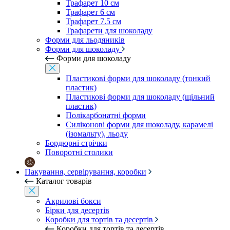
Трафарет 10 см
Трафарет 6 см
Трафарет 7.5 см
Трафарети для шоколаду
Форми для льодяників
Форми для шоколаду
Форми для шоколаду
Пластикові форми для шоколаду (тонкий
пластик)
Пластикові форми для шоколаду (щільний
пластик)
Полікарбонатні форми
Силіконові форми для шоколаду, карамелі
(ізомальту), льоду
Бордюрні стрічки
Поворотні столики
Пакування, сервірування, коробки
Каталог товарів
Акрилові бокси
Бірки для десертів
Коробки для тортів та десертів
Коробки для тортів та десертів