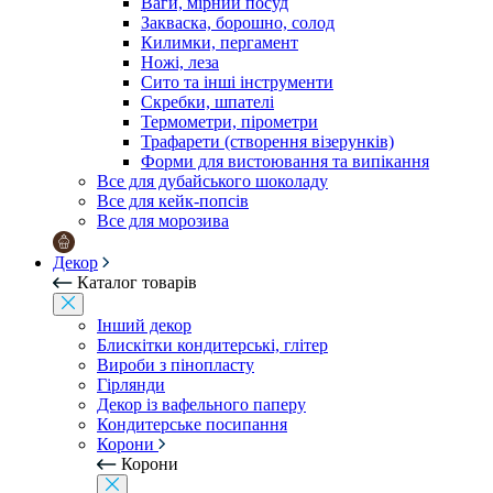
Ваги, мірний посуд
Закваска, борошно, солод
Килимки, пергамент
Ножі, леза
Сито та інші інструменти
Скребки, шпателі
Термометри, пірометри
Трафарети (створення візерунків)
Форми для вистоювання та випікання
Все для дубайського шоколаду
Все для кейк-попсів
Все для морозива
Декор
Каталог товарів
Інший декор
Блискітки кондитерські, глітер
Вироби з пінопласту
Гірлянди
Декор із вафельного паперу
Кондитерське посипання
Корони
Корони