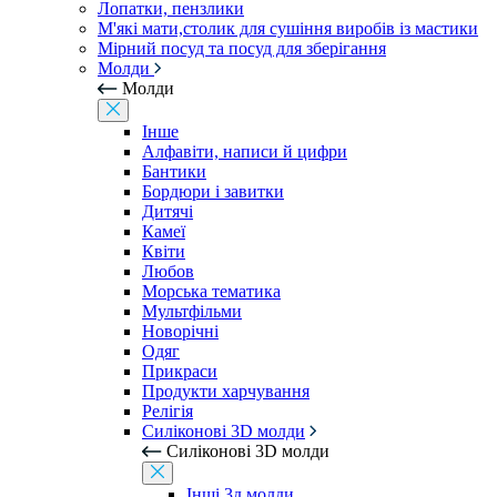
Лопатки, пензлики
М'які мати,столик для сушіння виробів із мастики
Мірний посуд та посуд для зберігання
Молди
Молди
Інше
Алфавіти, написи й цифри
Бантики
Бордюри і завитки
Дитячі
Камеї
Квіти
Любов
Морська тематика
Мультфільми
Новорічні
Одяг
Прикраси
Продукти харчування
Релігія
Силіконові 3D молди
Силіконові 3D молди
Інші 3д молди