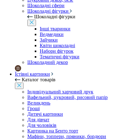
Шоколадні сфери
Шоколадні фігурки
Шоколадні фігурки
Інші тваринки
Ведмедики
Зайчики
Квіти шоколадні
Набори фігурок
Тематичні фігурки
Шоколадний декор
Їстівні картинки
Каталог товарів
Індивідуальний харчовий друк
Вафельний, цукровий, рисовий папір
Великдень
Гроші
Дитячі картинки
Для дівчат
Для чоловіків
Картинка на Бенто торт
Мафіни, топпери, пряники, бордюри