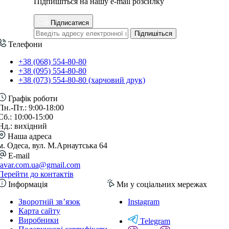
Підпишіться на нашу e-mail розсилку
Підписатися
Підпишіться
Телефони
+38 (068) 554-80-80
+38 (095) 554-80-80
+38 (073) 554-80-80 (харчовий друк)
Графік роботи
Пн.-Пт.: 9:00-18:00
Сб.: 10:00-15:00
Нд.: вихідний
Наша адреса
м. Одеса, вул. М.Арнаутська 64
E-mail
lavar.com.ua@gmail.com
Перейти до контактів
Інформація
Ми у соціальних мережах
Зворотній зв’язок
Instagram
Карта сайту
Виробники
Telegram