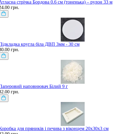
Атласна стрічка Бордова 0.6 см (тоненька) – рулон 33 м
24.00 грн.
Підкладка кругла біла ДВП 3мм - 30 см
30.00 грн.
Паперовий наповнювач Білий 9 г
32.00 грн.
Коробка для пряників і печива з віконцем 20х30х3 см
22.00 грн.