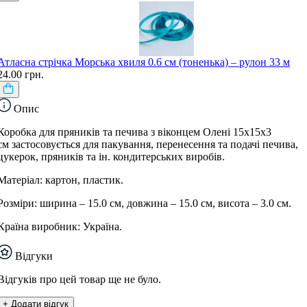
Атласна стрічка Морська хвиля 0.6 см (тоненька) – рулон 33 м
24.00 грн.
Опис
Коробка для пряників та печива з віконцем Олені 15х15х3
см застосовується для пакування, перенесення та подачі печива,
цукерок, пряників та ін. кондитерських виробів.
Матеріал: картон, пластик.
Розміри: ширина – 15.0 см, довжина – 15.0 см, висота – 3.0 см.
Країна виробник: Україна.
Відгуки
Відгуків про цей товар ще не було.
+ Додати відгук