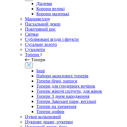
Діадеми
Корони великі
Корони маленькі
Маршмеллоу
Пасхальний декор
Повітряний рис
Свічки
Сублімовані ягоди і фрукти
Сусальне золото
Сухоцвіти
Топери
Топери
Інші
Набори акрилових топерів
Топери бічні, написи
Топери для гендерних вечірок
Топери жіночі силуети, для жінок
Топери З днем ​​народження
Топери Закохані пари, весільні
Топери на хрещення
Топери цифри
Цукор кольоровий
Цукрове драже, цукерки
Цукровий декор, безе