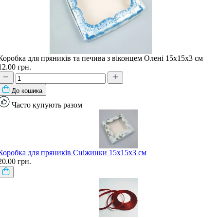
Коробка для пряників та печива з віконцем Олені 15х15х3 см
12.00 грн.
До кошика
Часто купують разом
Коробка для пряників Сніжинки 15х15х3 см
20.00 грн.