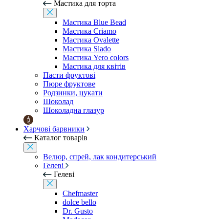
Мастика для торта
Мастика Blue Bead
Мастика Criamo
Мастика Ovalette
Мастика Slado
Мастика Yero colors
Мастика для квітів
Пасти фруктові
Пюре фруктове
Родзинки, цукати
Шоколад
Шоколадна глазур
Харчові барвники
Каталог товарів
Велюр, спрей, лак кондитерський
Гелеві
Гелеві
Chefmaster
dolce bello
Dr. Gusto