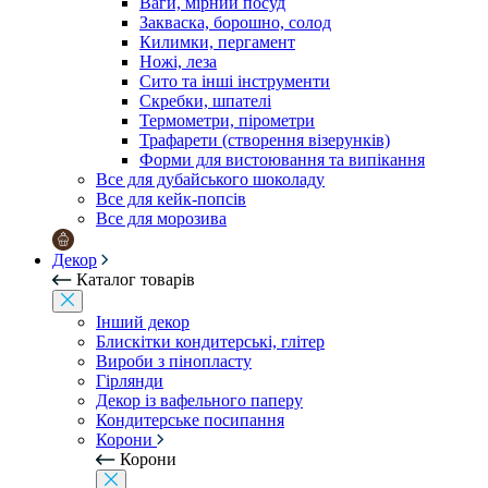
Ваги, мірний посуд
Закваска, борошно, солод
Килимки, пергамент
Ножі, леза
Сито та інші інструменти
Скребки, шпателі
Термометри, пірометри
Трафарети (створення візерунків)
Форми для вистоювання та випікання
Все для дубайського шоколаду
Все для кейк-попсів
Все для морозива
Декор
Каталог товарів
Інший декор
Блискітки кондитерські, глітер
Вироби з пінопласту
Гірлянди
Декор із вафельного паперу
Кондитерське посипання
Корони
Корони