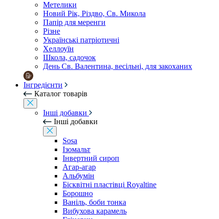
Метелики
Новий Рік, Різдво, Св. Микола
Папір для меренги
Різне
Українські патріотичні
Хеллоуїн
Школа, садочок
День Св. Валентина, весільні, для закоханих
Інгредієнти
Каталог товарів
Інші добавки
Інші добавки
Sosa
Ізомальт
Інвертний сироп
Агар-агар
Альбумін
Бісквітні пластівці Royaltine
Борошно
Ваніль, боби тонка
Вибухова карамель