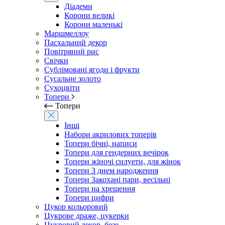
Діадеми
Корони великі
Корони маленькі
Маршмеллоу
Пасхальний декор
Повітряний рис
Свічки
Сублімовані ягоди і фрукти
Сусальне золото
Сухоцвіти
Топери
Топери
Інші
Набори акрилових топерів
Топери бічні, написи
Топери для гендерних вечірок
Топери жіночі силуети, для жінок
Топери З днем ​​народження
Топери Закохані пари, весільні
Топери на хрещення
Топери цифри
Цукор кольоровий
Цукрове драже, цукерки
Цукровий декор, безе