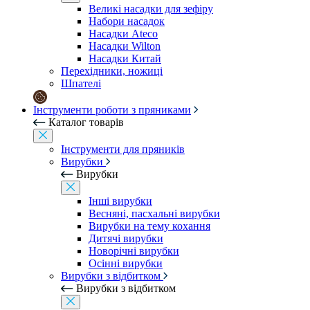
Великі насадки для зефіру
Набори насадок
Насадки Ateco
Насадки Wilton
Насадки Китай
Перехідники, ножиці
Шпателі
Інструменти роботи з пряниками
Каталог товарів
Інструменти для пряників
Вирубки
Вирубки
Інші вирубки
Весняні, пасхальні вирубки
Вирубки на тему кохання
Дитячі вирубки
Новорічні вирубки
Осінні вирубки
Вирубки з відбитком
Вирубки з відбитком