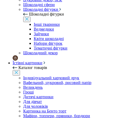
Шоколадні сфери
Шоколадні фігурки
Шоколадні фігурки
Інші тваринки
Ведмедики
Зайчики
Квіти шоколадні
Набори фігурок
Тематичні фігурки
Шоколадний декор
Їстівні картинки
Каталог товарів
Індивідуальний харчовий друк
Вафельний, цукровий, рисовий папір
Великдень
Гроші
Дитячі картинки
Для дівчат
Для чоловіків
Картинка на Бенто торт
Мафіни, топпери, пряники, бордюри