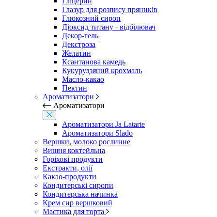
Гліцерин
Глазур для розпису пряників
Глюкозний сироп
Діоксид титану - відбілювач
Декор-гель
Декстроза
Желатин
Ксантанова камедь
Кукурудзяний крохмаль
Масло-какао
Пектин
Ароматизатори
Ароматизатори
Ароматизатори Ja Latarte
Ароматизатори Slado
Вершки, молоко рослинне
Вишня коктейльна
Горіхові продукти
Екстракти, олії
Какао-продукти
Кондитерські сиропи
Кондитерська начинка
Крем сир вершковий
Мастика для торта