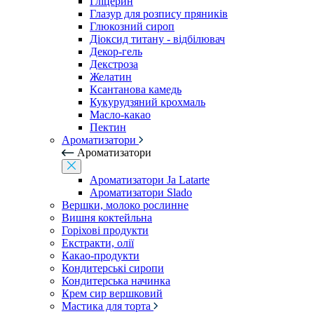
Гліцерин
Глазур для розпису пряників
Глюкозний сироп
Діоксид титану - відбілювач
Декор-гель
Декстроза
Желатин
Ксантанова камедь
Кукурудзяний крохмаль
Масло-какао
Пектин
Ароматизатори
Ароматизатори
Ароматизатори Ja Latarte
Ароматизатори Slado
Вершки, молоко рослинне
Вишня коктейльна
Горіхові продукти
Екстракти, олії
Какао-продукти
Кондитерські сиропи
Кондитерська начинка
Крем сир вершковий
Мастика для торта