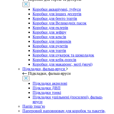
Коробки акваріумні, тубуси
Коробки для інших десертів
Коробки для бенто тортів
Коробки для Великодніх пасок
Коробки для еклерів
Коробки для зефіру
Коробки для кексів
Коробки для пряників
Коробки для рулетів
Коробки для тортів
Коробки для цукерок та шоколадок
Коробки для кейк-попсів
Коробки для макаронс, моті (мочі)
Підкладки, фальш-яруси
Підкладки, фальш-яруси
Підкладки акрилові
Підкладки ДВП
Підкладки тонкі
Підкладки ущільнені (посилені), фальш-
яруси
Папір тиш’ю
Паперовий наповнювач для коробок та пакетів,