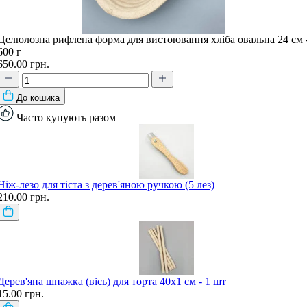
Целюлозна рифлена форма для вистоювання хліба овальна 24 см 
600 г
650.00 грн.
До кошика
Часто купують разом
Ніж-лезо для тіста з дерев'яною ручкою (5 лез)
210.00 грн.
Дерев'яна шпажка (вісь) для торта 40х1 см - 1 шт
15.00 грн.