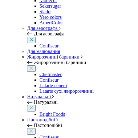
Modecor
Sekersugar
Slado
Yero colors
AmeriColor
Для аерографа
Для аерографа
Confiseur
Для малювання
Жиророзчинні барвники
Жиророзчинні барвники
Chefmaster
Confiseur
Latarte гелеві
Latarte сухі жиророзчинні
Натуральні
Натуральні
Bright Foods
Пастоподібні
Пастоподібні
Confiseur