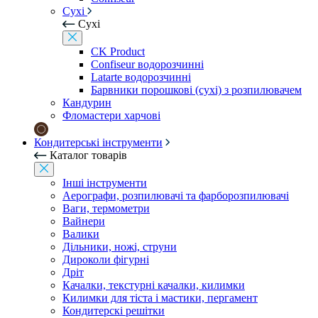
Сухі
Сухі
CK Product
Confiseur водорозчинні
Latarte водорозчинні
Барвники порошкові (сухі) з розпилювачем
Кандурин
Фломастери харчові
Кондитерські інструменти
Каталог товарів
Інші інструменти
Аерографи, розпилювачі та фарборозпилювачі
Ваги, термометри
Вайнери
Валики
Дільники, ножі, струни
Дироколи фігурні
Дріт
Качалки, текстурні качалки, килимки
Килимки для тіста і мастики, пергамент
Кондитерскі решітки