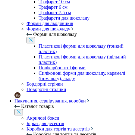
Трафарет 10 см
Трафарет 6 см
Трафарет 7.5 см
Трафарети для шоколаду
Форми для льодяників
Форми для шоколаду
Форми для шоколаду
Пластикові форми для шоколаду (тонкий
пластик)
Пластикові форми для шоколаду (щільний
пластик)
Полікарбонатні форми
Силіконові форми для шоколаду, карамелі
(ізомальту), льоду
Бордюрні стрічки
Поворотні столики
Пакування, сервірування, коробки
Каталог товарів
Акрилові бокси
Бірки для десертів
Коробки для тортів та десертів
Коробки для тортів та десертів