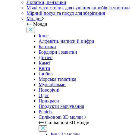
Лопатки, пензлики
М'які мати,столик для сушіння виробів із мастики
Мірний посуд та посуд для зберігання
Молди
Молди
Інше
Алфавіти, написи й цифри
Бантики
Бордюри і завитки
Дитячі
Камеї
Квіти
Любов
Морська тематика
Мультфільми
Новорічні
Одяг
Прикраси
Продукти харчування
Релігія
Силіконові 3D молди
Силіконові 3D молди
Інші 3д молди