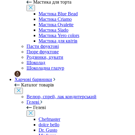
Мастика для торта
Мастика Blue Bead
Мастика Criamo
Мастика Ovalette
Мастика Slado
Мастика Yero colors
Мастика для квітів
Пасти фруктові
Пюре фруктове
Родзинки, цукати
Шоколад
Шоколадна глазур
Харчові барвники
Каталог товарів
Велюр, спрей, лак кондитерський
Гелеві
Гелеві
Chefmaster
dolce bello
Dr. Gusto