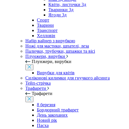
Квіти, листочки 3д
Тваринки 3д
Ягоди 3д
Спорт
Тварини
Транспорт
Хелловін
Набір вайнер з вирубкою
Ножі для мастики, шпателі, леза
Палички, трубочки, шпажки та вісі
Плунжери, вирубки
Плунжери, вирубки
Вирубки для квітів
Силіконові килимки для гнучкого айсинга
Тейп-стрічка
Трафарети
Трафарети
8 березня
Бордюрний трафарет
День закоханих
Новий рік
Пасха