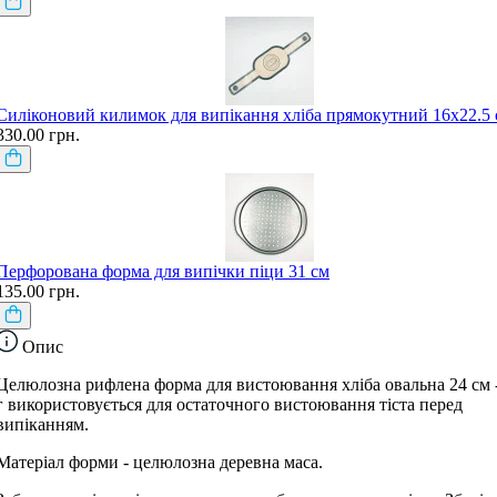
Силіконовий килимок для випікання хліба прямокутний 16х22.5 
330.00 грн.
Перфорована форма для випічки піци 31 см
135.00 грн.
Опис
Целюлозна рифлена форма для вистоювання хліба овальна 24 см 
г використовується для остаточного вистоювання тіста перед
випіканням.
Матеріал форми - целюлозна деревна маса.