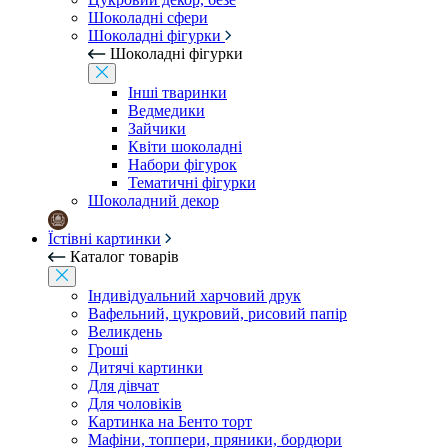
Шоколадні сфери
Шоколадні фігурки
Шоколадні фігурки
Інші тваринки
Ведмедики
Зайчики
Квіти шоколадні
Набори фігурок
Тематичні фігурки
Шоколадний декор
Їстівні картинки
Каталог товарів
Індивідуальний харчовий друк
Вафельний, цукровий, рисовий папір
Великдень
Гроші
Дитячі картинки
Для дівчат
Для чоловіків
Картинка на Бенто торт
Мафіни, топпери, пряники, бордюри