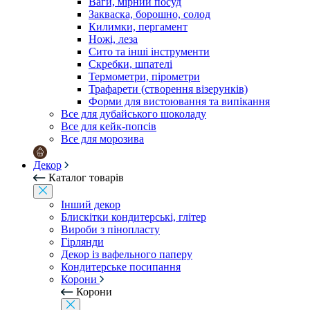
Ваги, мірний посуд
Закваска, борошно, солод
Килимки, пергамент
Ножі, леза
Сито та інші інструменти
Скребки, шпателі
Термометри, пірометри
Трафарети (створення візерунків)
Форми для вистоювання та випікання
Все для дубайського шоколаду
Все для кейк-попсів
Все для морозива
Декор
Каталог товарів
Інший декор
Блискітки кондитерські, глітер
Вироби з пінопласту
Гірлянди
Декор із вафельного паперу
Кондитерське посипання
Корони
Корони