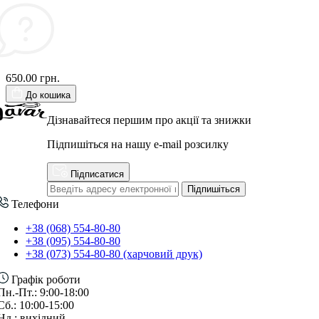
650.00 грн.
До кошика
Дізнавайтеся першим про акції та знижки
Підпишіться на нашу e-mail розсилку
Підписатися
Підпишіться
Телефони
+38 (068) 554-80-80
+38 (095) 554-80-80
+38 (073) 554-80-80 (харчовий друк)
Графік роботи
Пн.-Пт.: 9:00-18:00
Сб.: 10:00-15:00
Нд.: вихідний