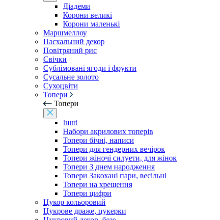
Діадеми
Корони великі
Корони маленькі
Маршмеллоу
Пасхальний декор
Повітряний рис
Свічки
Сублімовані ягоди і фрукти
Сусальне золото
Сухоцвіти
Топери
Топери
Інші
Набори акрилових топерів
Топери бічні, написи
Топери для гендерних вечірок
Топери жіночі силуети, для жінок
Топери З днем ​​народження
Топери Закохані пари, весільні
Топери на хрещення
Топери цифри
Цукор кольоровий
Цукрове драже, цукерки
Цукровий декор, безе