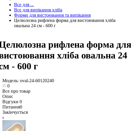
Все для ...
Все для випікання хліба
Форми для вистоювання та випікання
Целюлозна рифлена форма для вистоювання хліба
овальна 24 см - 600 г
Целюлозна рифлена форма дл
вистоювання хліба овальна 24
см - 600 г
Модель:
oval-24-60120240
0
Все про товар
Опис
Відгуки
0
Питання
0
Закінчується