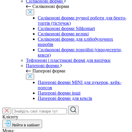
Силіконові форми
Силіконові форми
Силіконові форми ручної роботи для бенто-
тортів (тістечок)
Силіконові форми Silikomart
Силіконові форми великі
Силіконові форми для хлібобулочних
виробів
Силіконові форми порційні (євродесерти,
кекси)
Тефлонові і пластикові формі для випічки
Паперові форми
Паперові форми
Паперові форми MINI для цукерок, кейк-
попсов
Паперові форми інші
Паперові форми для кексів
Клієнту
Увійти в кабінет
Мова: