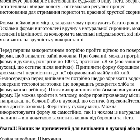
Забезпечує рівномірне вистоювання будь-якого виду тіста. Зберіг
тісто теплим і вбирає вологу - оптимально регулює процес
вистоювання для отримання пористої та красивої хрусткої скори
Форма неймовірно міцна, завдяки чому прослужить багато років.
Оскільки форми виготовлені вручну з натуральної сировини, мо
незначні відмінності за кольором та маленькі неідеальності, які ні
впливають на зручність у використанні.
Перед першим використанням потрібно пройти щіткою по повер
форми, щоб видалити зайві волокна. При бажанні, можна прогрі
форму в духовці, розігрітій до 100°С, протягом 5-8 хв (або залиш
духовці, що остигає після випічки). Припилити форму борошном
крохмалем і перемістити до неї сформований майбутній хліб.
Безпосередньо перед випіканням потрібно щедро збризкати водо
поверхню тестової заготовки (це покращить розкриття хліба та
формування гребінця). Після використання обов'язково висушит
форму. Це можна зробити в теплому, добре провітрюваному місці
(наприклад, на балконі) або в духовці, що остигає (переконайтеся
вона досить охолола). Зберігати у сухому місці. Можна
використовувати форму як самостійно, так і з чохлом із натуральн
тканини – він додатково захистить кошик від борошна та тіста.
Увага!!! Кошик не призначений для випікання в духовці або пе
Країна виробник: Німеччина.