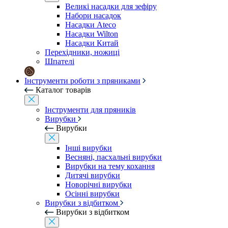
Великі насадки для зефіру
Набори насадок
Насадки Ateco
Насадки Wilton
Насадки Китай
Перехідники, ножиці
Шпателі
Інструменти роботи з пряниками
Каталог товарів
Інструменти для пряників
Вирубки
Вирубки
Інші вирубки
Весняні, пасхальні вирубки
Вирубки на тему кохання
Дитячі вирубки
Новорічні вирубки
Осінні вирубки
Вирубки з відбитком
Вирубки з відбитком