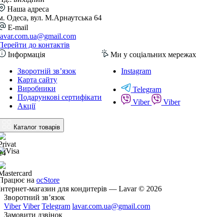
Наша адреса
м. Одеса, вул. М.Арнаутська 64
E-mail
lavar.com.ua@gmail.com
Перейти до контактів
Інформація
Ми у соціальних мережах
Зворотній зв’язок
Instagram
Карта сайту
Виробники
Telegram
Подарункові сертифікати
Viber
Viber
Акції
Каталог товарів
Працює на
ocStore
Інтернет-магазин для кондитерів — Lavar © 2026
Зворотний зв’язок
Viber
Viber
Telegram
lavar.com.ua@gmail.com
Замовити дзвінок