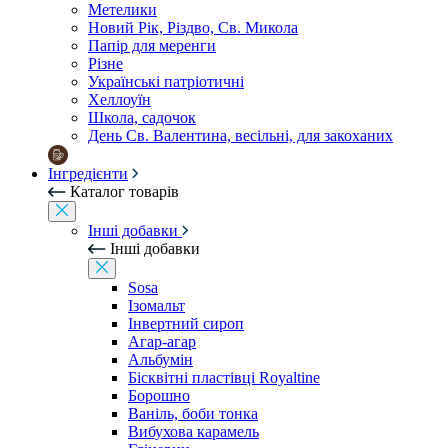
Метелики
Новий Рік, Різдво, Св. Микола
Папір для меренги
Різне
Українські патріотичні
Хеллоуїн
Школа, садочок
День Св. Валентина, весільні, для закоханих
Інгредієнти
Каталог товарів
Інші добавки
Інші добавки
Sosa
Ізомальт
Інвертний сироп
Агар-агар
Альбумін
Бісквітні пластівці Royaltine
Борошно
Ваніль, боби тонка
Вибухова карамель