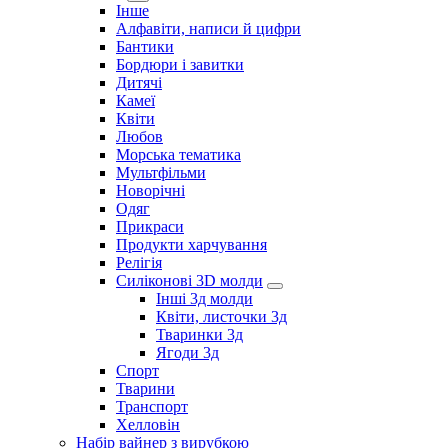
Інше
Алфавіти, написи й цифри
Бантики
Бордюри і завитки
Дитячі
Камеї
Квіти
Любов
Морська тематика
Мультфільми
Новорічні
Одяг
Прикраси
Продукти харчування
Релігія
Силіконові 3D молди
Інші 3д молди
Квіти, листочки 3д
Тваринки 3д
Ягоди 3д
Спорт
Тварини
Транспорт
Хелловін
Набір вайнер з вирубкою