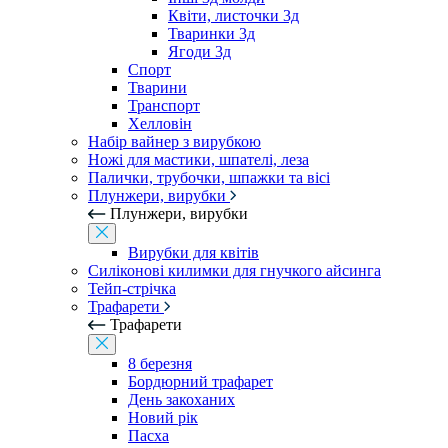
Квіти, листочки 3д
Тваринки 3д
Ягоди 3д
Спорт
Тварини
Транспорт
Хелловін
Набір вайнер з вирубкою
Ножі для мастики, шпателі, леза
Палички, трубочки, шпажки та вісі
Плунжери, вирубки
Плунжери, вирубки
Вирубки для квітів
Силіконові килимки для гнучкого айсинга
Тейп-стрічка
Трафарети
Трафарети
8 березня
Бордюрний трафарет
День закоханих
Новий рік
Пасха