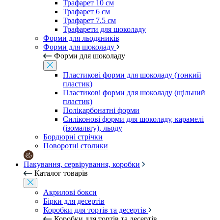
Трафарет 10 см
Трафарет 6 см
Трафарет 7.5 см
Трафарети для шоколаду
Форми для льодяників
Форми для шоколаду
Форми для шоколаду
Пластикові форми для шоколаду (тонкий
пластик)
Пластикові форми для шоколаду (щільний
пластик)
Полікарбонатні форми
Силіконові форми для шоколаду, карамелі
(ізомальту), льоду
Бордюрні стрічки
Поворотні столики
Пакування, сервірування, коробки
Каталог товарів
Акрилові бокси
Бірки для десертів
Коробки для тортів та десертів
Коробки для тортів та десертів