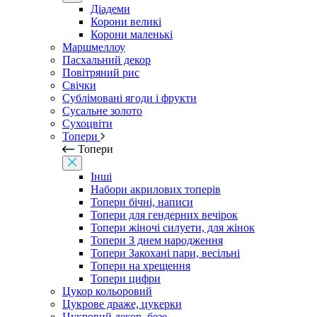
Діадеми
Корони великі
Корони маленькі
Маршмеллоу
Пасхальний декор
Повітряний рис
Свічки
Сублімовані ягоди і фрукти
Сусальне золото
Сухоцвіти
Топери
Топери
Інші
Набори акрилових топерів
Топери бічні, написи
Топери для гендерних вечірок
Топери жіночі силуети, для жінок
Топери З днем ​​народження
Топери Закохані пари, весільні
Топери на хрещення
Топери цифри
Цукор кольоровий
Цукрове драже, цукерки
Цукровий декор, безе