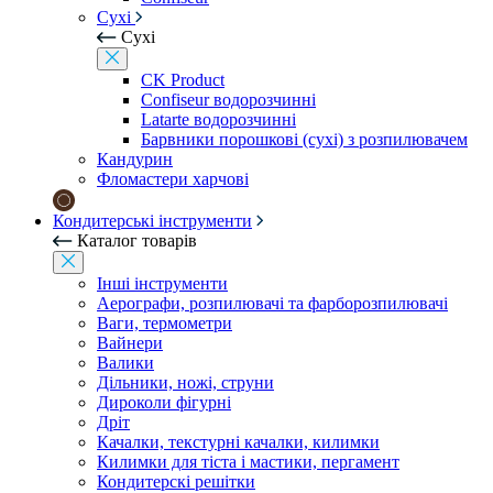
Сухі
Сухі
CK Product
Confiseur водорозчинні
Latarte водорозчинні
Барвники порошкові (сухі) з розпилювачем
Кандурин
Фломастери харчові
Кондитерські інструменти
Каталог товарів
Інші інструменти
Аерографи, розпилювачі та фарборозпилювачі
Ваги, термометри
Вайнери
Валики
Дільники, ножі, струни
Дироколи фігурні
Дріт
Качалки, текстурні качалки, килимки
Килимки для тіста і мастики, пергамент
Кондитерскі решітки