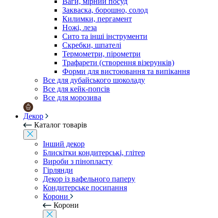
Ваги, мірний посуд
Закваска, борошно, солод
Килимки, пергамент
Ножі, леза
Сито та інші інструменти
Скребки, шпателі
Термометри, пірометри
Трафарети (створення візерунків)
Форми для вистоювання та випікання
Все для дубайського шоколаду
Все для кейк-попсів
Все для морозива
Декор
Каталог товарів
Інший декор
Блискітки кондитерські, глітер
Вироби з пінопласту
Гірлянди
Декор із вафельного паперу
Кондитерське посипання
Корони
Корони