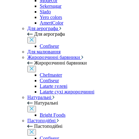
Modecor
Sekersugar
Slado
Yero colors
AmeriColor
Для аерографа
Для аерографа
Confiseur
Для малювання
Жиророзчинні барвники
Жиророзчинні барвники
Chefmaster
Confiseur
Latarte гелеві
Latarte сухі жиророзчинні
Натуральні
Натуральні
Bright Foods
Пастоподібні
Пастоподібні
Confiseur