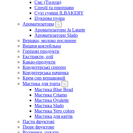
Смс (Тилоза)
Спеції та приправи
Сухі суміші ILBAKERY
Цукрова пудра
Ароматизатори
Ароматизатори Ja Latarte
Ароматизатори Slado
Вершки, молоко рослинне
Вишня коктейльна
Горіхові продукти
Екстракти, олії
Какао-продукти
Кондитерські сиропи
Кондитерська начинка
Крем сир вершковий
Мастика для торта
Мастика Blue Bead
Мастика Criamo
Мастика Ovalette
Мастика Slado
Мастика Yero colors
Мастика для квітів
Пасти фруктові
Пюре фруктове
Родзинки, цукати