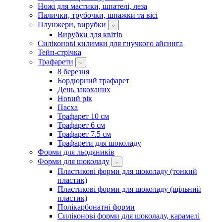
Ножі для мастики, шпателі, леза
Палички, трубочки, шпажки та вісі
Плунжери, вирубки
Вирубки для квітів
Силіконові килимки для гнучкого айсинга
Тейп-стрічка
Трафарети
8 березня
Бордюрний трафарет
День закоханих
Новий рік
Пасха
Трафарет 10 см
Трафарет 6 см
Трафарет 7.5 см
Трафарети для шоколаду
Форми для льодяників
Форми для шоколаду
Пластикові форми для шоколаду (тонкий
пластик)
Пластикові форми для шоколаду (щільний
пластик)
Полікарбонатні форми
Силіконові форми для шоколаду, карамелі