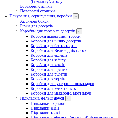
(ізомальту), льоду
Бордюрні стрічки
Поворотні столики
Пакування, сервірування, коробки
Акрилові бокси
Бірки для десертів
Коробки для тортів та десертів
Коробки акваріумні, тубуси
Коробки для інших десертів
Коробки для бенто тортів
Коробки для Великодніх пасок
Коробки для еклерів
Коробки для зефіру
Коробки для кексів
Коробки для пряників
Коробки для рулетів
Коробки для тортів
Коробки для цукерок та шоколадок
Коробки для кейк-попсів
Коробки для макаронс, моті (мочі)
Підкладки, фальш-яруси
Підкладки акрилові
Підкладки ДВП
Підкладки тонкі
Підкладки ущільнені (посилені), фальш-яруси