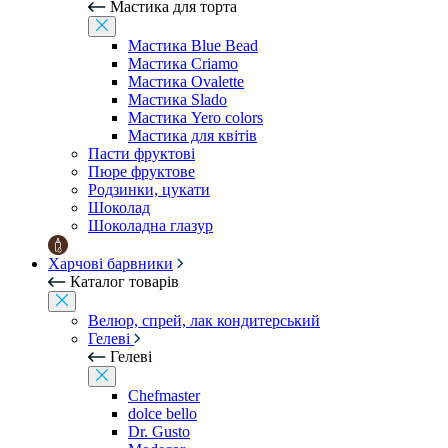
Мастика для торта
Мастика Blue Bead
Мастика Criamo
Мастика Ovalette
Мастика Slado
Мастика Yero colors
Мастика для квітів
Пасти фруктові
Пюре фруктове
Родзинки, цукати
Шоколад
Шоколадна глазур
Харчові барвники
Каталог товарів
Велюр, спрей, лак кондитерський
Гелеві
Гелеві
Chefmaster
dolce bello
Dr. Gusto