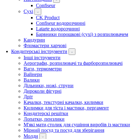
Confiseur
Сухі
CK Product
Confiseur водорозчинні
Latarte водорозчинні
Барвники порошкові (сухі) з розпилювачем
Кандурин
Фломастери харчові
Кондитерські інструменти
Інші інструменти
Аерографи, розпилювачі та фарборозпилювачі
Ваги, термометри
Вайнери
Валики
Дільники, ножі, струни
Дироколи фігурні
Дріт
Качалки, текстурні качалки, килимки
Килимки для тіста і мастики, пергамент
Кондитерскі решітки
Лопатки, пензлики
М'які мати,столик для сушіння виробів із мастики
Мірний посуд та посуд для зберігання
Молди