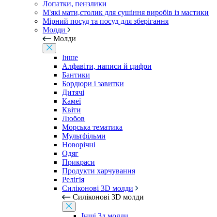
Лопатки, пензлики
М'які мати,столик для сушіння виробів із мастики
Мірний посуд та посуд для зберігання
Молди
Молди
Інше
Алфавіти, написи й цифри
Бантики
Бордюри і завитки
Дитячі
Камеї
Квіти
Любов
Морська тематика
Мультфільми
Новорічні
Одяг
Прикраси
Продукти харчування
Релігія
Силіконові 3D молди
Силіконові 3D молди
Інші 3д молди