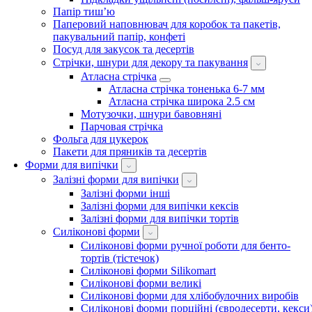
Папір тиш’ю
Паперовий наповнювач для коробок та пакетів,
пакувальний папір, конфеті
Посуд для закусок та десертів
Стрічки, шнури для декору та пакування
Атласна стрічка
Атласна стрічка тоненька 6-7 мм
Атласна стрічка широка 2.5 см
Мотузочки, шнури бавовняні
Парчовая стрічка
Фольга для цукерок
Пакети для пряників та десертів
Форми для випічки
Залізні форми для випічки
Залізні форми інші
Залізні форми для випічки кексів
Залізні форми для випічки тортів
Силіконові форми
Силіконові форми ручної роботи для бенто-
тортів (тістечок)
Силіконові форми Silikomart
Силіконові форми великі
Силіконові форми для хлібобулочних виробів
Силіконові форми порційні (євродесерти, кекси