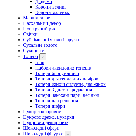
Діадеми
Корони великі
Корони маленькі
Маршмеллоу
Пасхальний декор
Повітряний рис
Свічки
Сублімовані ягоди і фрукти
Сусальне золото
Сухоцвіти
Топери
Інші
Набори акрилових топерів
Топери бічні, написи
Топери для гендерних вечірок
Топери жіночі силуети, для жінок
Топери З днем ​​народження
Топери Закохані пари, весільні
Топери на хрещення
Топери цифри
Цукор кольоровий
Цукрове драже, цукерки
Цукровий декор, безе
Шоколадні сфери
Шоколадні фігурки