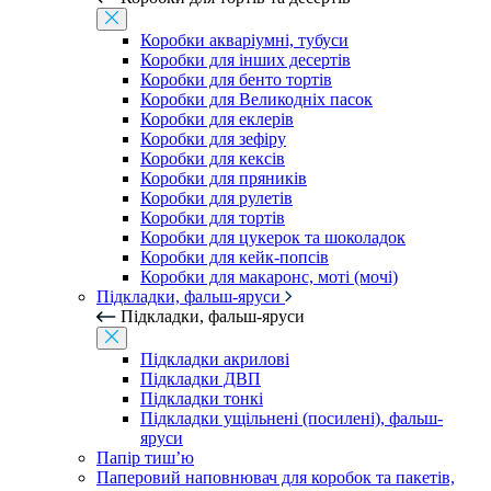
Коробки акваріумні, тубуси
Коробки для інших десертів
Коробки для бенто тортів
Коробки для Великодніх пасок
Коробки для еклерів
Коробки для зефіру
Коробки для кексів
Коробки для пряників
Коробки для рулетів
Коробки для тортів
Коробки для цукерок та шоколадок
Коробки для кейк-попсів
Коробки для макаронс, моті (мочі)
Підкладки, фальш-яруси
Підкладки, фальш-яруси
Підкладки акрилові
Підкладки ДВП
Підкладки тонкі
Підкладки ущільнені (посилені), фальш-
яруси
Папір тиш’ю
Паперовий наповнювач для коробок та пакетів,