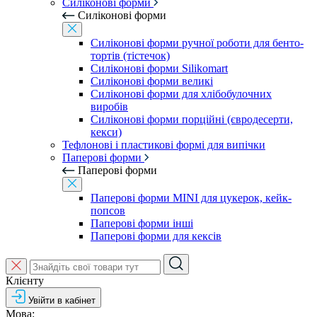
Силіконові форми
Силіконові форми
Силіконові форми ручної роботи для бенто-
тортів (тістечок)
Силіконові форми Silikomart
Силіконові форми великі
Силіконові форми для хлібобулочних
виробів
Силіконові форми порційні (євродесерти,
кекси)
Тефлонові і пластикові формі для випічки
Паперові форми
Паперові форми
Паперові форми MINI для цукерок, кейк-
попсов
Паперові форми інші
Паперові форми для кексів
Клієнту
Увійти в кабінет
Мова: