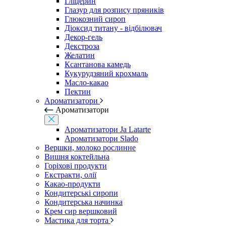
Гліцерин
Глазур для розпису пряників
Глюкозний сироп
Діоксид титану - відбілювач
Декор-гель
Декстроза
Желатин
Ксантанова камедь
Кукурудзяний крохмаль
Масло-какао
Пектин
Ароматизатори
Ароматизатори
Ароматизатори Ja Latarte
Ароматизатори Slado
Вершки, молоко рослинне
Вишня коктейльна
Горіхові продукти
Екстракти, олії
Какао-продукти
Кондитерські сиропи
Кондитерська начинка
Крем сир вершковий
Мастика для торта