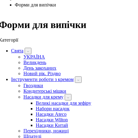
Форми для випічки
Форми для випічки
Категорії
Свята
УКРАЇНА
Великдень
День закоханих
Новий рік. Різдво
Інструменти роботи з кремом
Гвоздики
Кондитерські мішки
Насадки для крему
Великі насадки для зефіру
Набори насадок
Насадки Ateco
Насадки Wilton
Насадки Китай
Перехідники, ножиці
Шпателі