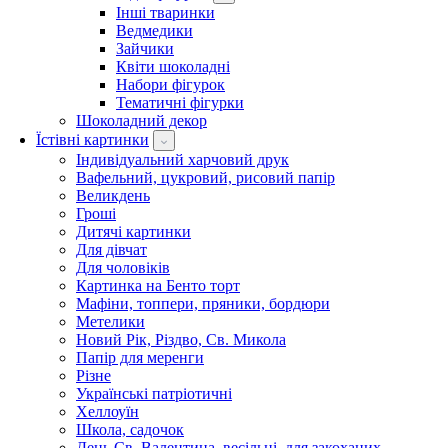
Інші тваринки
Ведмедики
Зайчики
Квіти шоколадні
Набори фігурок
Тематичні фігурки
Шоколадний декор
Їстівні картинки
Індивідуальний харчовий друк
Вафельний, цукровий, рисовий папір
Великдень
Гроші
Дитячі картинки
Для дівчат
Для чоловіків
Картинка на Бенто торт
Мафіни, топпери, пряники, бордюри
Метелики
Новий Рік, Різдво, Св. Микола
Папір для меренги
Різне
Українські патріотичні
Хеллоуїн
Школа, садочок
День Св. Валентина, весільні, для закоханих