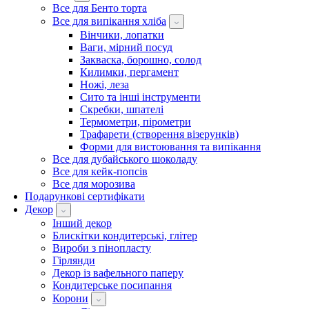
Все для Бенто торта
Все для випікання хліба
Вінчики, лопатки
Ваги, мірний посуд
Закваска, борошно, солод
Килимки, пергамент
Ножі, леза
Сито та інші інструменти
Скребки, шпателі
Термометри, пірометри
Трафарети (створення візерунків)
Форми для вистоювання та випікання
Все для дубайського шоколаду
Все для кейк-попсів
Все для морозива
Подарункові сертифікати
Декор
Інший декор
Блискітки кондитерські, глітер
Вироби з пінопласту
Гірлянди
Декор із вафельного паперу
Кондитерське посипання
Корони