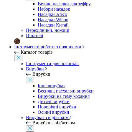
Великі насадки для зефіру
Набори насадок
Насадки Ateco
Насадки Wilton
Насадки Китай
Перехідники, ножиці
Шпателі
Інструменти роботи з пряниками
Каталог товарів
Інструменти для пряників
Вирубки
Вирубки
Інші вирубки
Весняні, пасхальні вирубки
Вирубки на тему кохання
Дитячі вирубки
Новорічні вирубки
Осінні вирубки
Вирубки з відбитком
Вирубки з відбитком