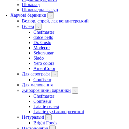
Шоколад
Шоколадна глазур
Харчові барвники
Велюр, спрей, лак кондитерський
Гелеві
Chefmaster
dolce bello
Dr. Gusto
Modecor
Sekersugar
Slado
Yero colors
AmeriColor
Для аерографа
Confiseur
Для малювання
Жиророзчинні барвники
Chefmaster
Confiseur
Latarte гелеві
Latarte сухі жиророзчинні
Натуральні
Bright Foods
Пастоподібні