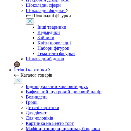
Шоколадні сфери
Шоколадні фігурки
Шоколадні фігурки
Інші тваринки
Ведмедики
Зайчики
Квіти шоколадні
Набори фігурок
Тематичні фігурки
Шоколадний декор
Їстівні картинки
Каталог товарів
Індивідуальний харчовий друк
Вафельний, цукровий, рисовий папір
Великдень
Гроші
Дитячі картинки
Для дівчат
Для чоловіків
Картинка на Бенто торт
Мафіни, топпери, пряники, бордюри