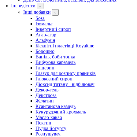
Інгредієнти
Інші добавки
Sosa
Ізомальт
Інвертний сироп
Агар-агар
Альбумін
Бісквітні пластівці Royaltine
Борошно
Ваніль, боби тонка
Вибухова карамель
Гліцерин
Глазур для розпису пряників
Глюкозний сироп
Діоксид титану - відбілювач
Декор-гель
Декстроза
Желатин
Ксантанова камедь
Кукурудзяний крохмаль
Масло-какао
Пектин
Пудра йогурту
Розпушувач