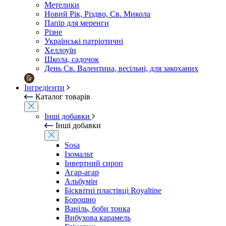
Метелики
Новий Рік, Різдво, Св. Микола
Папір для меренги
Різне
Українські патріотичні
Хеллоуїн
Школа, садочок
День Св. Валентина, весільні, для закоханих
Інгредієнти
Каталог товарів
Інші добавки
Інші добавки
Sosa
Ізомальт
Інвертний сироп
Агар-агар
Альбумін
Бісквітні пластівці Royaltine
Борошно
Ваніль, боби тонка
Вибухова карамель