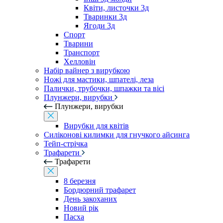
Квіти, листочки 3д
Тваринки 3д
Ягоди 3д
Спорт
Тварини
Транспорт
Хелловін
Набір вайнер з вирубкою
Ножі для мастики, шпателі, леза
Палички, трубочки, шпажки та вісі
Плунжери, вирубки
Плунжери, вирубки
Вирубки для квітів
Силіконові килимки для гнучкого айсинга
Тейп-стрічка
Трафарети
Трафарети
8 березня
Бордюрний трафарет
День закоханих
Новий рік
Пасха