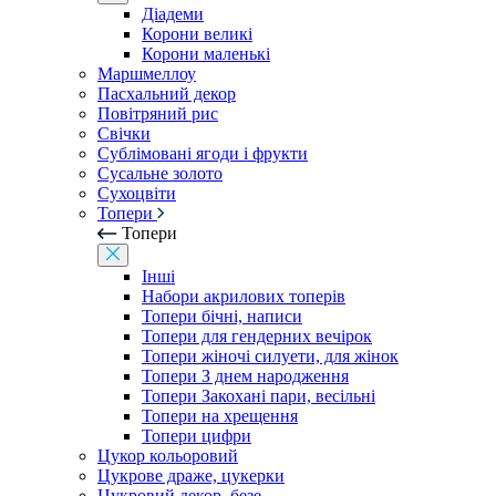
Діадеми
Корони великі
Корони маленькі
Маршмеллоу
Пасхальний декор
Повітряний рис
Свічки
Сублімовані ягоди і фрукти
Сусальне золото
Сухоцвіти
Топери
Топери
Інші
Набори акрилових топерів
Топери бічні, написи
Топери для гендерних вечірок
Топери жіночі силуети, для жінок
Топери З днем ​​народження
Топери Закохані пари, весільні
Топери на хрещення
Топери цифри
Цукор кольоровий
Цукрове драже, цукерки
Цукровий декор, безе