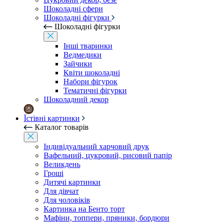
Шоколадні сфери
Шоколадні фігурки
Шоколадні фігурки
Інші тваринки
Ведмедики
Зайчики
Квіти шоколадні
Набори фігурок
Тематичні фігурки
Шоколадний декор
Їстівні картинки
Каталог товарів
Індивідуальний харчовий друк
Вафельний, цукровий, рисовий папір
Великдень
Гроші
Дитячі картинки
Для дівчат
Для чоловіків
Картинка на Бенто торт
Мафіни, топпери, пряники, бордюри