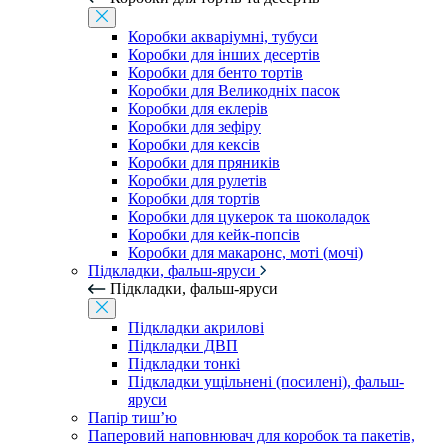
Коробки акваріумні, тубуси
Коробки для інших десертів
Коробки для бенто тортів
Коробки для Великодніх пасок
Коробки для еклерів
Коробки для зефіру
Коробки для кексів
Коробки для пряників
Коробки для рулетів
Коробки для тортів
Коробки для цукерок та шоколадок
Коробки для кейк-попсів
Коробки для макаронс, моті (мочі)
Підкладки, фальш-яруси
Підкладки, фальш-яруси
Підкладки акрилові
Підкладки ДВП
Підкладки тонкі
Підкладки ущільнені (посилені), фальш-
яруси
Папір тиш’ю
Паперовий наповнювач для коробок та пакетів,