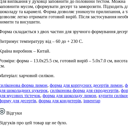
Для випікання у духовці заповнити до половини тестом. Можна
заповнити мусом, сформувати десерт та заморозити. Підходить д
шоколаду та карамелі. Форма дозволяє уникнути прилипання, а 
дозволяє легко отримати готовий виріб. Після застосування необ
вимити та висушити.
Форма складається з двох частин для зручного формування десерт
Витримує температуру від – 60 до + 230 С.
Країна виробник – Китай.
Розміри: форма – 13.0х25.5 см, готовий виріб – 5.0х7.0 см, висота 
см.
Матеріал: харчовий силікон.
силіконова форма лимон
,
форма для корпусних десертів лимон
,
ф
для шоколадних цукерок
,
силіконова форма для євродесертів
,
фо
для мусових тістечок
,
форма для шоколаду лимон
,
купити силіко
форму для десертів
,
форма для кондитерів
,
інвентар
Відгуки
Відгуків про цей товар ще не було.