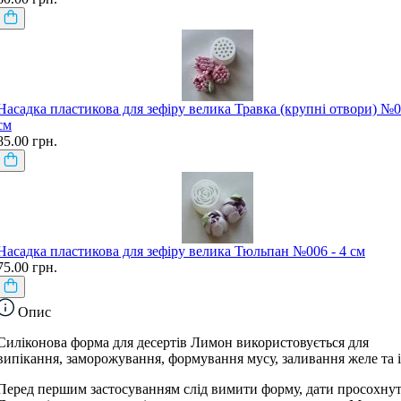
Насадка пластикова для зефіру велика Травка (крупні отвори) №0
см
85.00 грн.
Насадка пластикова для зефіру велика Тюльпан №006 - 4 см
75.00 грн.
Опис
Силіконова форма для десертів Лимон використовується для
випікання, заморожування, формування мусу, заливання желе та 
Перед першим застосуванням слід вимити форму, дати просохнут