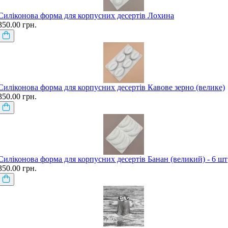
Силіконова форма для корпусних десертів Лохина
350.00 грн.
Силіконова форма для корпусних десертів Кавове зерно (велике)
350.00 грн.
Силіконова форма для корпусних десертів Банан (великий) - 6 шт
350.00 грн.