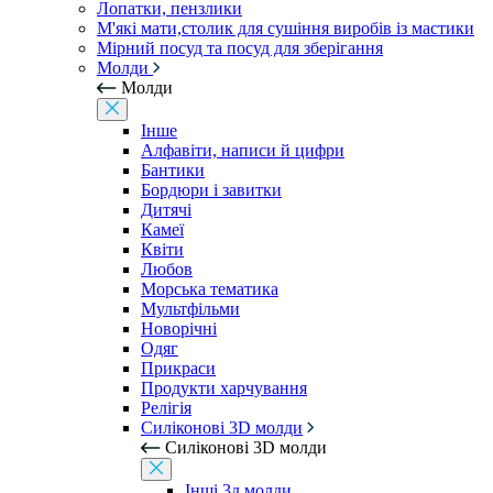
Лопатки, пензлики
М'які мати,столик для сушіння виробів із мастики
Мірний посуд та посуд для зберігання
Молди
Молди
Інше
Алфавіти, написи й цифри
Бантики
Бордюри і завитки
Дитячі
Камеї
Квіти
Любов
Морська тематика
Мультфільми
Новорічні
Одяг
Прикраси
Продукти харчування
Релігія
Силіконові 3D молди
Силіконові 3D молди
Інші 3д молди