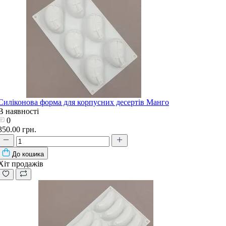
Силіконова форма для корпусних десертів Манго
В наявності
0
350.00 грн.
До кошика
Хіт продажів