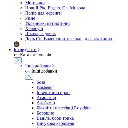
Метелики
Новий Рік, Різдво, Св. Микола
Папір для меренги
Різне
Українські патріотичні
Хеллоуїн
Школа, садочок
День Св. Валентина, весільні, для закоханих
Інгредієнти
Каталог товарів
Інші добавки
Інші добавки
Sosa
Ізомальт
Інвертний сироп
Агар-агар
Альбумін
Бісквітні пластівці Royaltine
Борошно
Ваніль, боби тонка
Вибухова карамель