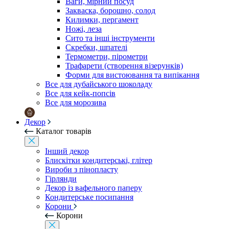
Ваги, мірний посуд
Закваска, борошно, солод
Килимки, пергамент
Ножі, леза
Сито та інші інструменти
Скребки, шпателі
Термометри, пірометри
Трафарети (створення візерунків)
Форми для вистоювання та випікання
Все для дубайського шоколаду
Все для кейк-попсів
Все для морозива
Декор
Каталог товарів
Інший декор
Блискітки кондитерські, глітер
Вироби з пінопласту
Гірлянди
Декор із вафельного паперу
Кондитерське посипання
Корони
Корони