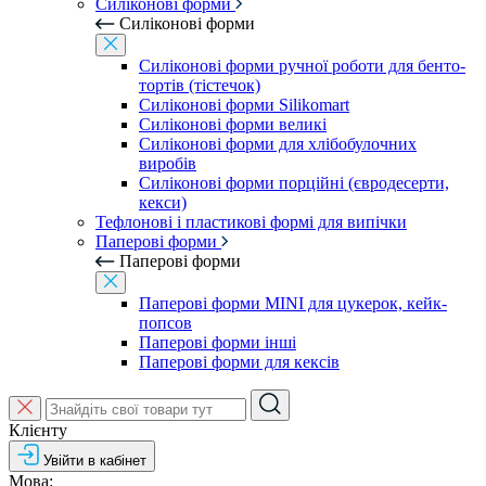
Силіконові форми
Силіконові форми
Силіконові форми ручної роботи для бенто-
тортів (тістечок)
Силіконові форми Silikomart
Силіконові форми великі
Силіконові форми для хлібобулочних
виробів
Силіконові форми порційні (євродесерти,
кекси)
Тефлонові і пластикові формі для випічки
Паперові форми
Паперові форми
Паперові форми MINI для цукерок, кейк-
попсов
Паперові форми інші
Паперові форми для кексів
Клієнту
Увійти в кабінет
Мова: