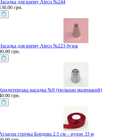
Насадка для крему Ateco №244
130.00 грн.
Насадка для крему Ateco №223 бузок
80.00 грн.
Кондитерська насадка №9 (тюльпан маленький)
40.00 грн.
Атласна стрічка Бордова 2.5 см – рулон 33 м
60.00 грн.