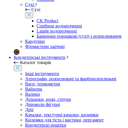
Сухі
Сухі
CK Product
Confiseur водорозчинні
Latarte водорозчинні
Барвники порошкові (сухі) з розпилювачем
Кандурин
Фломастери харчові
Кондитерські інструменти
Каталог товарів
Інші інструменти
Аерографи, розпилювачі та фарборозпилювачі
Ваги, термометри
Вайнери
Валики
Дільники, ножі, струни
Дироколи фігурні
Дріт
Качалки, текстурні качалки, килимки
Килимки для тіста і мастики, пергамент
Кондитерскі решітки