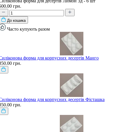
Силіконова форма для десертів Лимон 3д - 6 шт
500.00 грн.
До кошика
Часто купують разом
Силіконова форма для корпусних десертів Манго
350.00 грн.
Силіконова форма для корпусних десертів Фісташка
350.00 грн.