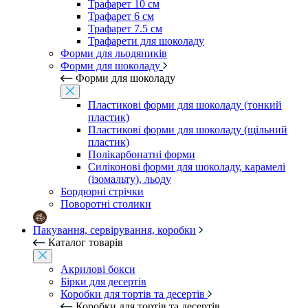
Трафарет 10 см
Трафарет 6 см
Трафарет 7.5 см
Трафарети для шоколаду
Форми для льодяників
Форми для шоколаду
Форми для шоколаду
Пластикові форми для шоколаду (тонкий
пластик)
Пластикові форми для шоколаду (щільний
пластик)
Полікарбонатні форми
Силіконові форми для шоколаду, карамелі
(ізомальту), льоду
Бордюрні стрічки
Поворотні столики
Пакування, сервірування, коробки
Каталог товарів
Акрилові бокси
Бірки для десертів
Коробки для тортів та десертів
Коробки для тортів та десертів