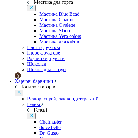
Мастика для торта
Мастика Blue Bead
Мастика Criamo
Мастика Ovalette
Мастика Slado
Мастика Yero colors
Мастика для квітів
Пасти фруктові
Пюре фруктове
Родзинки, цукати
Шоколад
Шоколадна глазур
Харчові барвники
Каталог товарів
Велюр, спрей, лак кондитерський
Гелеві
Гелеві
Chefmaster
dolce bello
Dr. Gusto