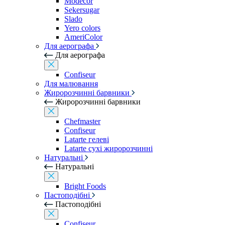
Modecor
Sekersugar
Slado
Yero colors
AmeriColor
Для аерографа
Для аерографа
Confiseur
Для малювання
Жиророзчинні барвники
Жиророзчинні барвники
Chefmaster
Confiseur
Latarte гелеві
Latarte сухі жиророзчинні
Натуральні
Натуральні
Bright Foods
Пастоподібні
Пастоподібні
Confiseur