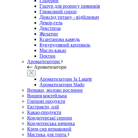
Гліцерин
Глазур для розпису пряників
Глюкозний сироп
Діоксид титану - відбілювач
Декор-гель
Декстроза
Желатин
Ксантанова камедь
Кукурудзяний крохмаль
Масло-какао
Пектин
Ароматизатори
Ароматизатори
Ароматизатори Ja Latarte
Ароматизатори Slado
Вершки, молоко рослинне
Вишня коктейльна
Горіхові продукти
Екстракти, олії
Какао-продукти
Кондитерські сиропи
Кондитерська начинка
Крем сир вершковий
Мастика для торта