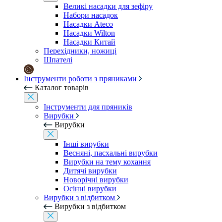
Великі насадки для зефіру
Набори насадок
Насадки Ateco
Насадки Wilton
Насадки Китай
Перехідники, ножиці
Шпателі
Інструменти роботи з пряниками
Каталог товарів
Інструменти для пряників
Вирубки
Вирубки
Інші вирубки
Весняні, пасхальні вирубки
Вирубки на тему кохання
Дитячі вирубки
Новорічні вирубки
Осінні вирубки
Вирубки з відбитком
Вирубки з відбитком