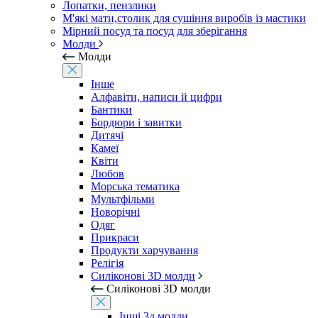
Лопатки, пензлики
М'які мати,столик для сушіння виробів із мастики
Мірний посуд та посуд для зберігання
Молди
Молди
Інше
Алфавіти, написи й цифри
Бантики
Бордюри і завитки
Дитячі
Камеї
Квіти
Любов
Морська тематика
Мультфільми
Новорічні
Одяг
Прикраси
Продукти харчування
Релігія
Силіконові 3D молди
Силіконові 3D молди
Інші 3д молди