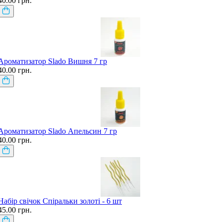
40.00 грн.
Ароматизатор Slado Вишня 7 гр
40.00 грн.
Ароматизатор Slado Апельсин 7 гр
40.00 грн.
Набір свічок Спіральки золоті - 6 шт
45.00 грн.