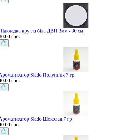
Підкладка кругла біла ДВП 3мм - 30 см
30.00 грн.
Ароматизатор Slado Полуниця 7 гр
40.00 грн.
Ароматизатор Slado Шоколад 7 гр
40.00 грн.