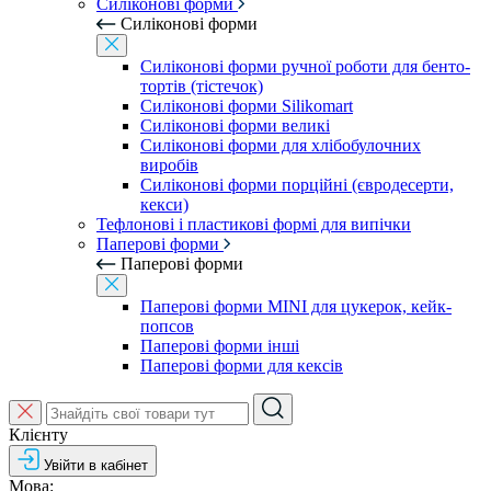
Силіконові форми
Силіконові форми
Силіконові форми ручної роботи для бенто-
тортів (тістечок)
Силіконові форми Silikomart
Силіконові форми великі
Силіконові форми для хлібобулочних
виробів
Силіконові форми порційні (євродесерти,
кекси)
Тефлонові і пластикові формі для випічки
Паперові форми
Паперові форми
Паперові форми MINI для цукерок, кейк-
попсов
Паперові форми інші
Паперові форми для кексів
Клієнту
Увійти в кабінет
Мова: