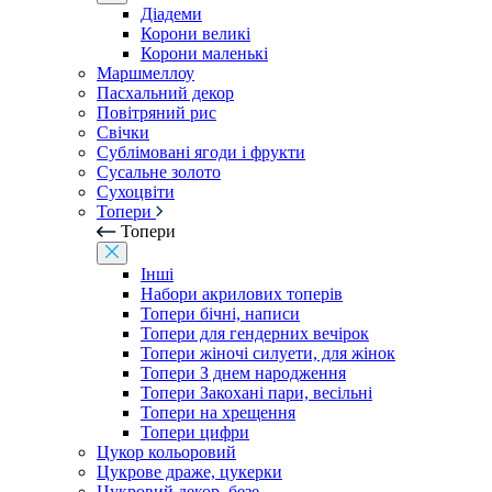
Діадеми
Корони великі
Корони маленькі
Маршмеллоу
Пасхальний декор
Повітряний рис
Свічки
Сублімовані ягоди і фрукти
Сусальне золото
Сухоцвіти
Топери
Топери
Інші
Набори акрилових топерів
Топери бічні, написи
Топери для гендерних вечірок
Топери жіночі силуети, для жінок
Топери З днем ​​народження
Топери Закохані пари, весільні
Топери на хрещення
Топери цифри
Цукор кольоровий
Цукрове драже, цукерки
Цукровий декор, безе