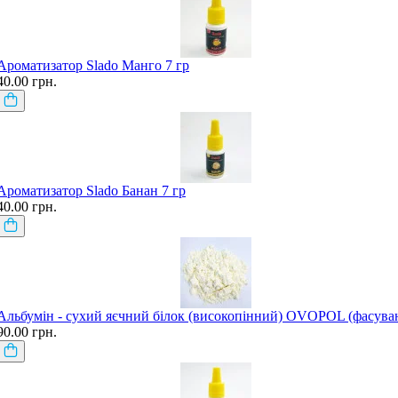
Ароматизатор Slado Манго 7 гр
40.00 грн.
Ароматизатор Slado Банан 7 гр
40.00 грн.
Альбумін - сухий яєчний білок (високопінний) OVOPOL (фасува
90.00 грн.