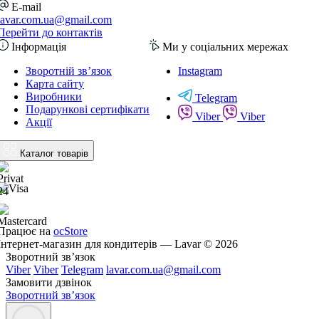
E-mail
lavar.com.ua@gmail.com
Перейти до контактів
Інформація
Ми у соціальних мережах
Зворотній зв’язок
Instagram
Карта сайту
Виробники
Telegram
Подарункові сертифікати
Viber
Viber
Акції
Каталог товарів
Працює на
ocStore
Інтернет-магазин для кондитерів — Lavar © 2026
Зворотний зв’язок
Viber
Viber
Telegram
lavar.com.ua@gmail.com
Замовити дзвінок
Зворотний зв’язок