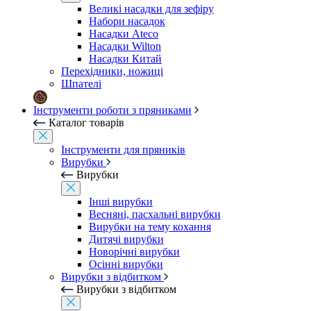
Великі насадки для зефіру
Набори насадок
Насадки Ateco
Насадки Wilton
Насадки Китай
Перехідники, ножиці
Шпателі
Інструменти роботи з пряниками
Каталог товарів
Інструменти для пряників
Вирубки
Вирубки
Інші вирубки
Весняні, пасхальні вирубки
Вирубки на тему кохання
Дитячі вирубки
Новорічні вирубки
Осінні вирубки
Вирубки з відбитком
Вирубки з відбитком