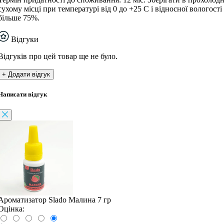
сухому місці при температурі від 0 до +25 С і відносної вологості
більше 75%.
Відгуки
Відгуків про цей товар ще не було.
+ Додати відгук
Написати відгук
Ароматизатор Slado Малина 7 гр
Оцінка: