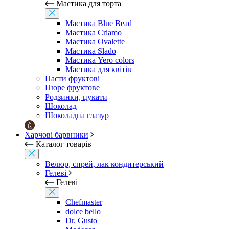
Мастика для торта
Мастика Blue Bead
Мастика Criamo
Мастика Ovalette
Мастика Slado
Мастика Yero colors
Мастика для квітів
Пасти фруктові
Пюре фруктове
Родзинки, цукати
Шоколад
Шоколадна глазур
Харчові барвники
Каталог товарів
Велюр, спрей, лак кондитерський
Гелеві
Гелеві
Chefmaster
dolce bello
Dr. Gusto