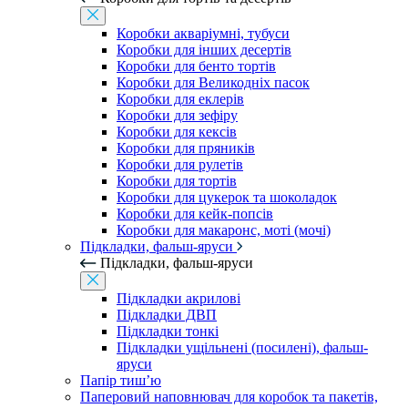
Коробки акваріумні, тубуси
Коробки для інших десертів
Коробки для бенто тортів
Коробки для Великодніх пасок
Коробки для еклерів
Коробки для зефіру
Коробки для кексів
Коробки для пряників
Коробки для рулетів
Коробки для тортів
Коробки для цукерок та шоколадок
Коробки для кейк-попсів
Коробки для макаронс, моті (мочі)
Підкладки, фальш-яруси
Підкладки, фальш-яруси
Підкладки акрилові
Підкладки ДВП
Підкладки тонкі
Підкладки ущільнені (посилені), фальш-
яруси
Папір тиш’ю
Паперовий наповнювач для коробок та пакетів,