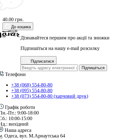
40.00 грн.
До кошика
Дізнавайтеся першим про акції та знижки
Підпишіться на нашу e-mail розсилку
Підписатися
Підпишіться
Телефони
+38 (068) 554-80-80
+38 (095) 554-80-80
+38 (073) 554-80-80 (харчовий друк)
Графік роботи
Пн.-Пт.: 9:00-18:00
Сб.: 10:00-15:00
Нд.: вихідний
Наша адреса
м. Одеса, вул. М.Арнаутська 64