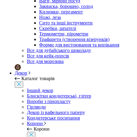
Ваги, мірний посуд
Закваска, борошно, солод
Килимки, пергамент
Ножі, леза
Сито та інші інструменти
Скребки, шпателі
Термометри, пірометри
Трафарети (створення візерунків)
Форми для вистоювання та випікання
Все для дубайського шоколаду
Все для кейк-попсів
Все для морозива
Декор
Каталог товарів
Інший декор
Блискітки кондитерські, глітер
Вироби з пінопласту
Гірлянди
Декор із вафельного паперу
Кондитерське посипання
Корони
Корони