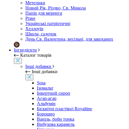
Метелики
Новий Рік, Різдво, Св. Микола
Папір для меренги
Різне
Українські патріотичні
Хеллоуїн
Школа, садочок
День Св. Валентина, весільні, для закоханих
Інгредієнти
Каталог товарів
Інші добавки
Інші добавки
Sosa
Ізомальт
Інвертний сироп
Агар-агар
Альбумін
Бісквітні пластівці Royaltine
Борошно
Ваніль, боби тонка
Вибухова карамель