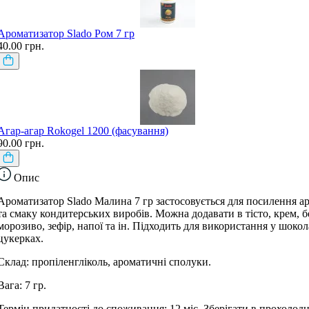
Ароматизатор Slado Ром 7 гр
40.00 грн.
Агар-агар Rokogel 1200 (фасування)
90.00 грн.
Опис
Ароматизатор Slado Малина 7 гр застосовується для посилення а
та смаку кондитерських виробів. Можна додавати в тісто, крем, б
морозиво, зефір, напої та ін. Підходить для використання у шоко
цукерках.
Склад: пропіленгліколь, ароматичні сполуки.
Вага: 7 гр.
Термін придатності до споживання: 12 міс. Зберігати в прохолод