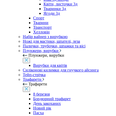
Квіти, листочки 3д
Тваринки 3д
Ягоди 3д
Спорт
Тварини
Транспорт
Хелловін
Набір вайнер з вирубкою
Ножі для мастики, шпателі, леза
Палички, трубочки, шпажки та вісі
Плунжери, вирубки
Плунжери, вирубки
Вирубки для квітів
Силіконові килимки для гнучкого айсинга
Тейп-стрічка
Трафарети
Трафарети
8 березня
Бордюрний трафарет
День закоханих
Новий рік
Пасха