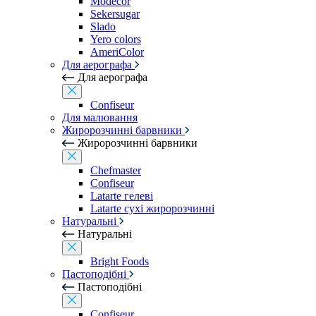
Modecor
Sekersugar
Slado
Yero colors
AmeriColor
Для аерографа
Для аерографа
Confiseur
Для малювання
Жиророзчинні барвники
Жиророзчинні барвники
Chefmaster
Confiseur
Latarte гелеві
Latarte сухі жиророзчинні
Натуральні
Натуральні
Bright Foods
Пастоподібні
Пастоподібні
Confiseur