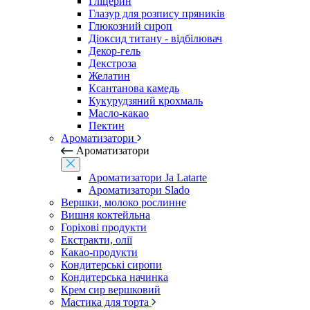
Гліцерин
Глазур для розпису пряників
Глюкозний сироп
Діоксид титану - відбілювач
Декор-гель
Декстроза
Желатин
Ксантанова камедь
Кукурудзяний крохмаль
Масло-какао
Пектин
Ароматизатори
Ароматизатори
Ароматизатори Ja Latarte
Ароматизатори Slado
Вершки, молоко рослинне
Вишня коктейльна
Горіхові продукти
Екстракти, олії
Какао-продукти
Кондитерські сиропи
Кондитерська начинка
Крем сир вершковий
Мастика для торта