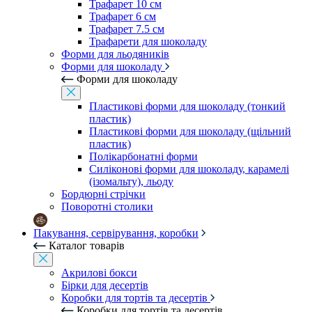
Трафарет 10 см
Трафарет 6 см
Трафарет 7.5 см
Трафарети для шоколаду
Форми для льодяників
Форми для шоколаду
Форми для шоколаду
Пластикові форми для шоколаду (тонкий
пластик)
Пластикові форми для шоколаду (щільний
пластик)
Полікарбонатні форми
Силіконові форми для шоколаду, карамелі
(ізомальту), льоду
Бордюрні стрічки
Поворотні столики
Пакування, сервірування, коробки
Каталог товарів
Акрилові бокси
Бірки для десертів
Коробки для тортів та десертів
Коробки для тортів та десертів