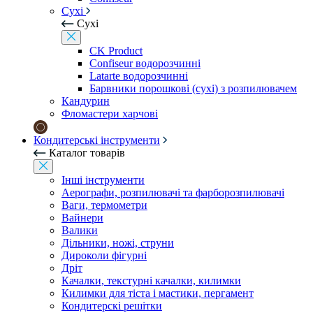
Сухі
Сухі
CK Product
Confiseur водорозчинні
Latarte водорозчинні
Барвники порошкові (сухі) з розпилювачем
Кандурин
Фломастери харчові
Кондитерські інструменти
Каталог товарів
Інші інструменти
Аерографи, розпилювачі та фарборозпилювачі
Ваги, термометри
Вайнери
Валики
Дільники, ножі, струни
Дироколи фігурні
Дріт
Качалки, текстурні качалки, килимки
Килимки для тіста і мастики, пергамент
Кондитерскі решітки