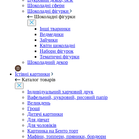
Шоколадні сфери
Шоколадні фігурки
Шоколадні фігурки
Інші тваринки
Ведмедики
Зайчики
Квіти шоколадні
Набори фігурок
Тематичні фігурки
Шоколадний декор
Їстівні картинки
Каталог товарів
Індивідуальний харчовий друк
Вафельний, цукровий, рисовий папір
Великдень
Гроші
Дитячі картинки
Для дівчат
Для чоловіків
Картинка на Бенто торт
Мафіни, топпери, пряники, бордюри