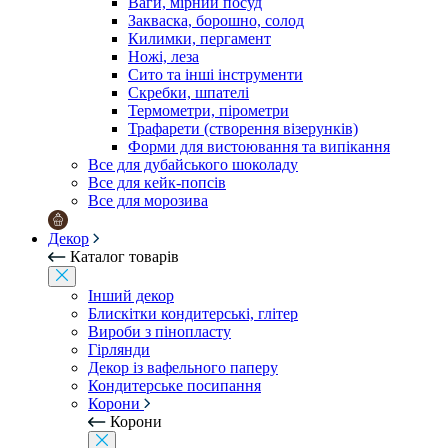
Ваги, мірний посуд
Закваска, борошно, солод
Килимки, пергамент
Ножі, леза
Сито та інші інструменти
Скребки, шпателі
Термометри, пірометри
Трафарети (створення візерунків)
Форми для вистоювання та випікання
Все для дубайського шоколаду
Все для кейк-попсів
Все для морозива
Декор
Каталог товарів
Інший декор
Блискітки кондитерські, глітер
Вироби з пінопласту
Гірлянди
Декор із вафельного паперу
Кондитерське посипання
Корони
Корони