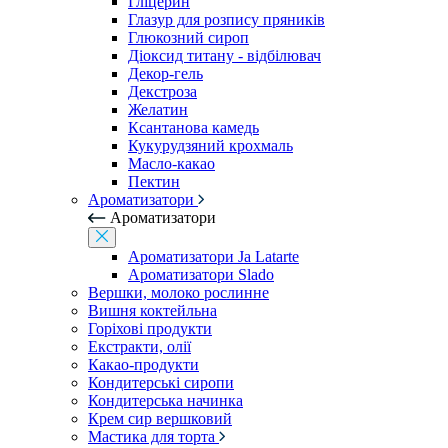
Гліцерин
Глазур для розпису пряників
Глюкозний сироп
Діоксид титану - відбілювач
Декор-гель
Декстроза
Желатин
Ксантанова камедь
Кукурудзяний крохмаль
Масло-какао
Пектин
Ароматизатори
Ароматизатори
Ароматизатори Ja Latarte
Ароматизатори Slado
Вершки, молоко рослинне
Вишня коктейльна
Горіхові продукти
Екстракти, олії
Какао-продукти
Кондитерські сиропи
Кондитерська начинка
Крем сир вершковий
Мастика для торта