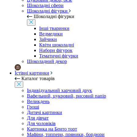
Шоколадні сфери
Шоколадні фігурки
Шоколадні фігурки
Інші тваринки
Ведмедики
Зайчики
Квіти шоколадні
Набори фігурок
Тематичні фігурки
Шоколадний декор
Їстівні картинки
Каталог товарів
Індивідуальний харчовий друк
Вафельний, цукровий, рисовий папір
Великдень
Гроші
Дитячі картинки
Для дівчат
Для чоловіків
Картинка на Бенто торт
Мафіни, топпери, пряники, бордюри