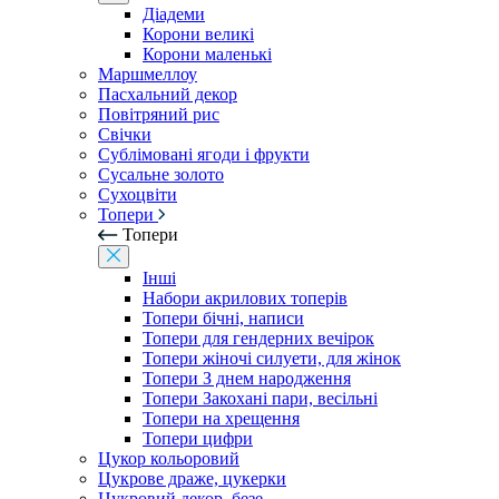
Діадеми
Корони великі
Корони маленькі
Маршмеллоу
Пасхальний декор
Повітряний рис
Свічки
Сублімовані ягоди і фрукти
Сусальне золото
Сухоцвіти
Топери
Топери
Інші
Набори акрилових топерів
Топери бічні, написи
Топери для гендерних вечірок
Топери жіночі силуети, для жінок
Топери З днем ​​народження
Топери Закохані пари, весільні
Топери на хрещення
Топери цифри
Цукор кольоровий
Цукрове драже, цукерки
Цукровий декор, безе