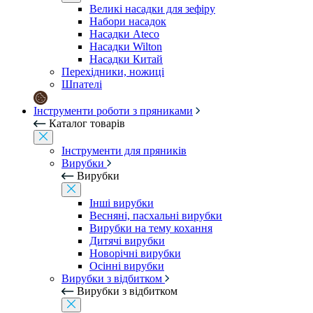
Великі насадки для зефіру
Набори насадок
Насадки Ateco
Насадки Wilton
Насадки Китай
Перехідники, ножиці
Шпателі
Інструменти роботи з пряниками
Каталог товарів
Інструменти для пряників
Вирубки
Вирубки
Інші вирубки
Весняні, пасхальні вирубки
Вирубки на тему кохання
Дитячі вирубки
Новорічні вирубки
Осінні вирубки
Вирубки з відбитком
Вирубки з відбитком