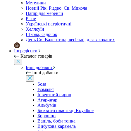
Метелики
Новий Рік, Різдво, Св. Микола
Папір для меренги
Різне
Українські патріотичні
Хеллоуїн
Школа, садочок
День Св. Валентина, весільні, для закоханих
Інгредієнти
Каталог товарів
Інші добавки
Інші добавки
Sosa
Ізомальт
Інвертний сироп
Агар-агар
Альбумін
Бісквітні пластівці Royaltine
Борошно
Ваніль, боби тонка
Вибухова карамель