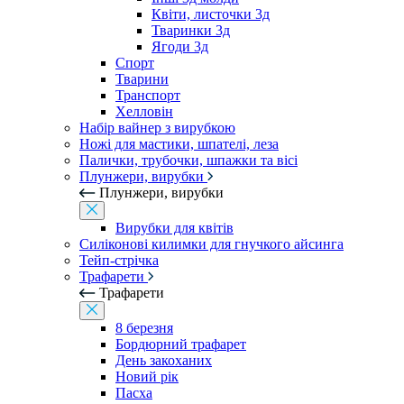
Квіти, листочки 3д
Тваринки 3д
Ягоди 3д
Спорт
Тварини
Транспорт
Хелловін
Набір вайнер з вирубкою
Ножі для мастики, шпателі, леза
Палички, трубочки, шпажки та вісі
Плунжери, вирубки
Плунжери, вирубки
Вирубки для квітів
Силіконові килимки для гнучкого айсинга
Тейп-стрічка
Трафарети
Трафарети
8 березня
Бордюрний трафарет
День закоханих
Новий рік
Пасха