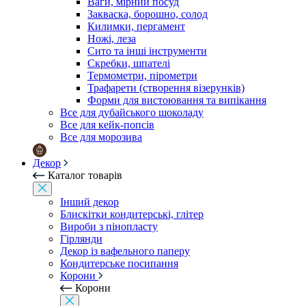
Ваги, мірний посуд
Закваска, борошно, солод
Килимки, пергамент
Ножі, леза
Сито та інші інструменти
Скребки, шпателі
Термометри, пірометри
Трафарети (створення візерунків)
Форми для вистоювання та випікання
Все для дубайського шоколаду
Все для кейк-попсів
Все для морозива
Декор
Каталог товарів
Інший декор
Блискітки кондитерські, глітер
Вироби з пінопласту
Гірлянди
Декор із вафельного паперу
Кондитерське посипання
Корони
Корони