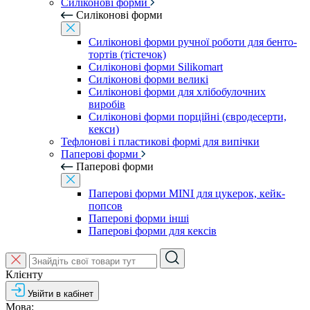
Силіконові форми
Силіконові форми
Силіконові форми ручної роботи для бенто-
тортів (тістечок)
Силіконові форми Silikomart
Силіконові форми великі
Силіконові форми для хлібобулочних
виробів
Силіконові форми порційні (євродесерти,
кекси)
Тефлонові і пластикові формі для випічки
Паперові форми
Паперові форми
Паперові форми MINI для цукерок, кейк-
попсов
Паперові форми інші
Паперові форми для кексів
Клієнту
Увійти в кабінет
Мова: