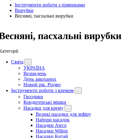
Інструменти роботи з пряниками
Вирубки
Весняні, пасхальні вирубки
Весняні, пасхальні вирубки
Категорії
Свята
УКРАЇНА
Великдень
День закоханих
Новий рік. Різдво
Інструменти роботи з кремом
Гвоздики
Кондитерські мішки
Насадки для крему
Великі насадки для зефіру
Набори насадок
Насадки Ateco
Насадки Wilton
Насадки Китай