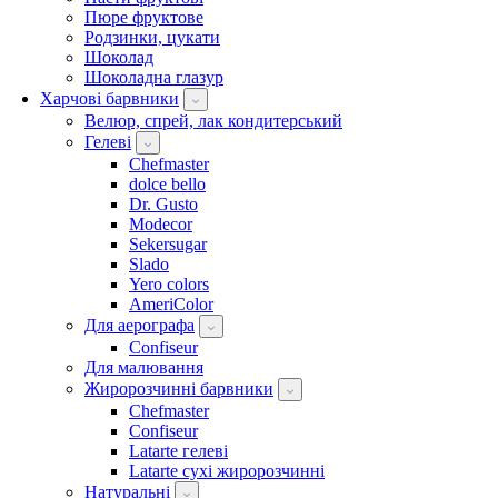
Пюре фруктове
Родзинки, цукати
Шоколад
Шоколадна глазур
Харчові барвники
Велюр, спрей, лак кондитерський
Гелеві
Chefmaster
dolce bello
Dr. Gusto
Modecor
Sekersugar
Slado
Yero colors
AmeriColor
Для аерографа
Confiseur
Для малювання
Жиророзчинні барвники
Chefmaster
Confiseur
Latarte гелеві
Latarte сухі жиророзчинні
Натуральні