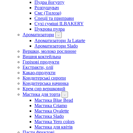
Пудра йогурту
Розпушувач
Смс (Тилоза)
Спеції та приправи
Сухі суміші ILBAKERY
Цукрова пудра
Ароматизатори
Ароматизатори Ja Latarte
Ароматизатори Slado
Вершки, молоко рослинне
Вишня коктейльна
Горіхові продукти
Екстракти, олії
Какао-продукти
Кондитерські сиропи
Кондитерська начинка
Крем сир вершковий
Мастика для торта
Мастика Blue Bead
Мастика Criamo
Мастика Ovalette
Мастика Slado
Мастика Yero colors
Мастика для квітів
Пасти фруктові