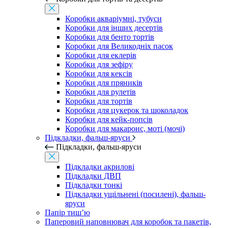
Коробки акваріумні, тубуси
Коробки для інших десертів
Коробки для бенто тортів
Коробки для Великодніх пасок
Коробки для еклерів
Коробки для зефіру
Коробки для кексів
Коробки для пряників
Коробки для рулетів
Коробки для тортів
Коробки для цукерок та шоколадок
Коробки для кейк-попсів
Коробки для макаронс, моті (мочі)
Підкладки, фальш-яруси
Підкладки, фальш-яруси
Підкладки акрилові
Підкладки ДВП
Підкладки тонкі
Підкладки ущільнені (посилені), фальш-
яруси
Папір тиш’ю
Паперовий наповнювач для коробок та пакетів,