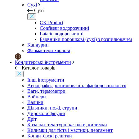
Сухі
Сухі
CK Product
Confiseur водорозчинні
Latarte водорозчинні
Барвники порошкові (сухі) з розпилювачем
Кандурин
Фломастери харчові
Кондитерські інструменти
Каталог товарів
Інші інструменти
Аерографи, розпилювачі та фарборозпилювачі
Ваги, термометри
Вайнери
Валики
Дільники, ножі, струни
Дироколи фігурні
Дріт
Качалки, текстурні качалки, килимки
Килимки для тіста і мастики, пергамент
Кондитерскі решітки