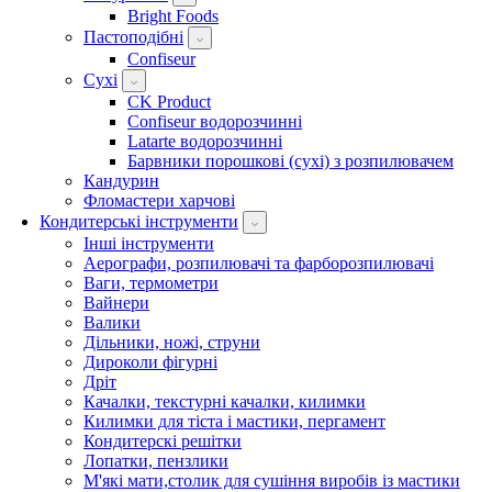
Bright Foods
Пастоподібні
Confiseur
Сухі
CK Product
Confiseur водорозчинні
Latarte водорозчинні
Барвники порошкові (сухі) з розпилювачем
Кандурин
Фломастери харчові
Кондитерські інструменти
Інші інструменти
Аерографи, розпилювачі та фарборозпилювачі
Ваги, термометри
Вайнери
Валики
Дільники, ножі, струни
Дироколи фігурні
Дріт
Качалки, текстурні качалки, килимки
Килимки для тіста і мастики, пергамент
Кондитерскі решітки
Лопатки, пензлики
М'які мати,столик для сушіння виробів із мастики