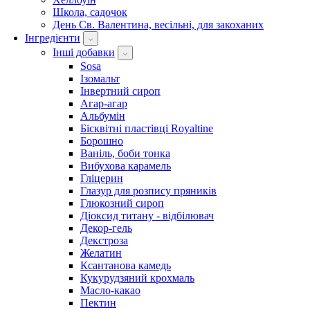
Школа, садочок
День Св. Валентина, весільні, для закоханих
Інгредієнти
Інші добавки
Sosa
Ізомальт
Інвертний сироп
Агар-агар
Альбумін
Бісквітні пластівці Royaltine
Борошно
Ваніль, боби тонка
Вибухова карамель
Гліцерин
Глазур для розпису пряників
Глюкозний сироп
Діоксид титану - відбілювач
Декор-гель
Декстроза
Желатин
Ксантанова камедь
Кукурудзяний крохмаль
Масло-какао
Пектин