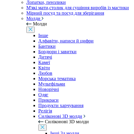
Лопатки, пензлики
М'які мати,столик для сушіння виробів із мастики
Мірний посуд та посуд для зберігання
Молди
Молди
Інше
Алфавіти, написи й цифри
Бантики
Бордюри і завитки
Дитячі
Камеї
Квіти
Любов
Морська тематика
Мультфільми
Новорічні
Одяг
Прикраси
Продукти харчування
Релігія
Силіконові 3D молди
Силіконові 3D молди
Інші 3д молди