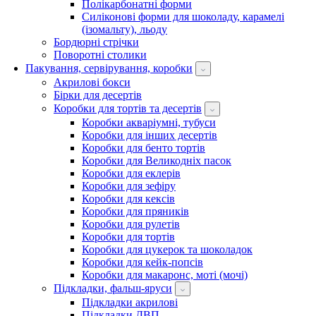
Полікарбонатні форми
Силіконові форми для шоколаду, карамелі
(ізомальту), льоду
Бордюрні стрічки
Поворотні столики
Пакування, сервірування, коробки
Акрилові бокси
Бірки для десертів
Коробки для тортів та десертів
Коробки акваріумні, тубуси
Коробки для інших десертів
Коробки для бенто тортів
Коробки для Великодніх пасок
Коробки для еклерів
Коробки для зефіру
Коробки для кексів
Коробки для пряників
Коробки для рулетів
Коробки для тортів
Коробки для цукерок та шоколадок
Коробки для кейк-попсів
Коробки для макаронс, моті (мочі)
Підкладки, фальш-яруси
Підкладки акрилові
Підкладки ДВП