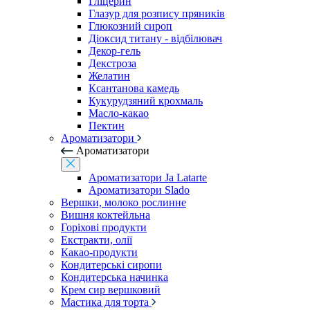
Гліцерин
Глазур для розпису пряників
Глюкозний сироп
Діоксид титану - відбілювач
Декор-гель
Декстроза
Желатин
Ксантанова камедь
Кукурудзяний крохмаль
Масло-какао
Пектин
Ароматизатори
Ароматизатори
Ароматизатори Ja Latarte
Ароматизатори Slado
Вершки, молоко рослинне
Вишня коктейльна
Горіхові продукти
Екстракти, олії
Какао-продукти
Кондитерські сиропи
Кондитерська начинка
Крем сир вершковий
Мастика для торта