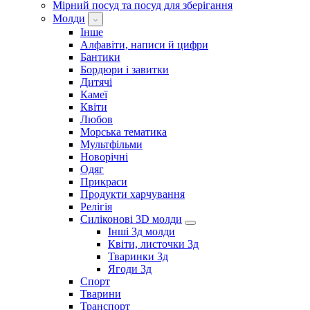
Мірний посуд та посуд для зберігання
Молди
Інше
Алфавіти, написи й цифри
Бантики
Бордюри і завитки
Дитячі
Камеї
Квіти
Любов
Морська тематика
Мультфільми
Новорічні
Одяг
Прикраси
Продукти харчування
Релігія
Силіконові 3D молди
Інші 3д молди
Квіти, листочки 3д
Тваринки 3д
Ягоди 3д
Спорт
Тварини
Транспорт