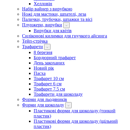
Хелловін
Набір вайнер з вирубкою
Ножі для мастики, шпателі, леза
Палички, трубочки, шпажки та вісі
Плунжери, вирубки
Вирубки для квітів
Силіконові килимки для гнучкого айсинга
Тейп-стрічка
Трафарети
8 березня
Бордюрний трафарет
День закоханих
Новий рік
Пасха
Трафарет 10 см
Трафарет 6 см
Трафарет 7.5 см
Трафарети для шоколаду
Форми для льодяників
Форми для шоколаду
Пластикові форми для шоколаду (тонкий
пластик)
Пластикові форми для шоколаду (щільний
пластик)