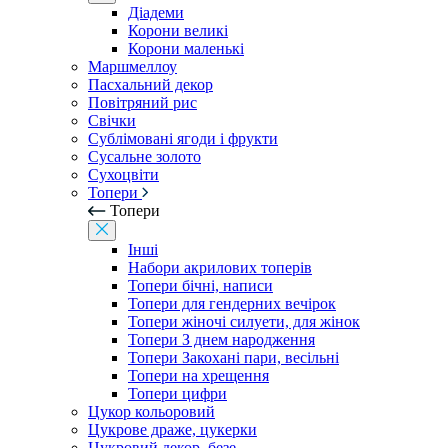
Діадеми
Корони великі
Корони маленькі
Маршмеллоу
Пасхальний декор
Повітряний рис
Свічки
Сублімовані ягоди і фрукти
Сусальне золото
Сухоцвіти
Топери
Топери
Інші
Набори акрилових топерів
Топери бічні, написи
Топери для гендерних вечірок
Топери жіночі силуети, для жінок
Топери З днем ​​народження
Топери Закохані пари, весільні
Топери на хрещення
Топери цифри
Цукор кольоровий
Цукрове драже, цукерки
Цукровий декор, безе