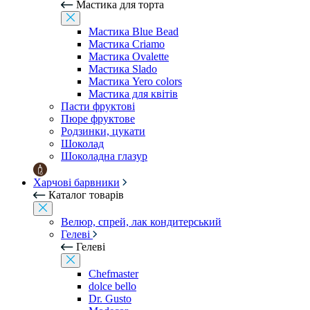
Мастика для торта
Мастика Blue Bead
Мастика Criamo
Мастика Ovalette
Мастика Slado
Мастика Yero colors
Мастика для квітів
Пасти фруктові
Пюре фруктове
Родзинки, цукати
Шоколад
Шоколадна глазур
Харчові барвники
Каталог товарів
Велюр, спрей, лак кондитерський
Гелеві
Гелеві
Chefmaster
dolce bello
Dr. Gusto