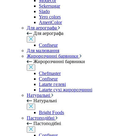
Modecor
Sekersugar
Slado
Yero colors
AmeriColor
Для аерографа
Для аерографа
Confiseur
Для малювання
Жиророзчинні барвники
Жиророзчинні барвники
Chefmaster
Confiseur
Latarte гелеві
Latarte сухі жиророзчинні
Натуральні
Натуральні
Bright Foods
Пастоподібні
Пастоподібні
Confiseur