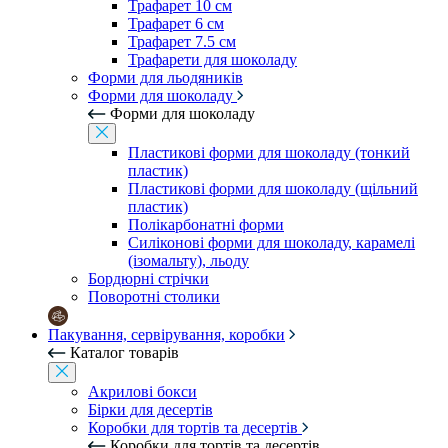
Трафарет 10 см
Трафарет 6 см
Трафарет 7.5 см
Трафарети для шоколаду
Форми для льодяників
Форми для шоколаду
Форми для шоколаду
Пластикові форми для шоколаду (тонкий
пластик)
Пластикові форми для шоколаду (щільний
пластик)
Полікарбонатні форми
Силіконові форми для шоколаду, карамелі
(ізомальту), льоду
Бордюрні стрічки
Поворотні столики
Пакування, сервірування, коробки
Каталог товарів
Акрилові бокси
Бірки для десертів
Коробки для тортів та десертів
Коробки для тортів та десертів