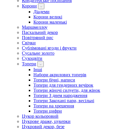
Кондитерське посипання
Корони
Діадеми
Корони великі
Корони маленькі
Маршмеллоу
Пасхальний декор
Повітряний рис
Свічки
Сублімовані ягоди і фрукти
Сусальне золото
Сухоцвіти
Топери
Інші
Набори акрилових топерів
Топери бічні, написи
Топери для гендерних вечірок
Топери жіночі силуети, для жінок
Топери З днем ​​народження
Топери Закохані пари, весільні
Топери на хрещення
Топери цифри
Цукор кольоровий
Цукрове драже, цукерки
Цукровий декор, безе