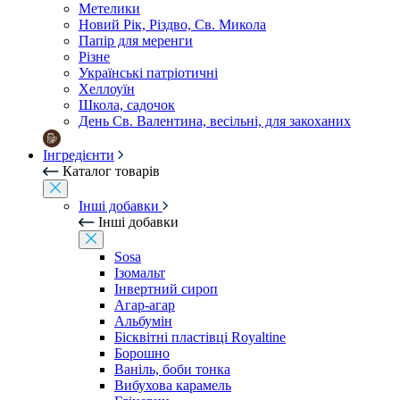
Метелики
Новий Рік, Різдво, Св. Микола
Папір для меренги
Різне
Українські патріотичні
Хеллоуїн
Школа, садочок
День Св. Валентина, весільні, для закоханих
Інгредієнти
Каталог товарів
Інші добавки
Інші добавки
Sosa
Ізомальт
Інвертний сироп
Агар-агар
Альбумін
Бісквітні пластівці Royaltine
Борошно
Ваніль, боби тонка
Вибухова карамель