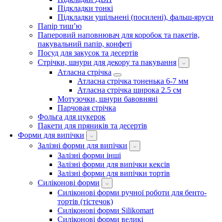
Підкладки тонкі
Підкладки ущільнені (посилені), фальш-яруси
Папір тиш’ю
Паперовий наповнювач для коробок та пакетів,
пакувальний папір, конфеті
Посуд для закусок та десертів
Стрічки, шнури для декору та пакування
Атласна стрічка
Атласна стрічка тоненька 6-7 мм
Атласна стрічка широка 2.5 см
Мотузочки, шнури бавовняні
Парчовая стрічка
Фольга для цукерок
Пакети для пряників та десертів
Форми для випічки
Залізні форми для випічки
Залізні форми інші
Залізні форми для випічки кексів
Залізні форми для випічки тортів
Силіконові форми
Силіконові форми ручної роботи для бенто-
тортів (тістечок)
Силіконові форми Silikomart
Силіконові форми великі