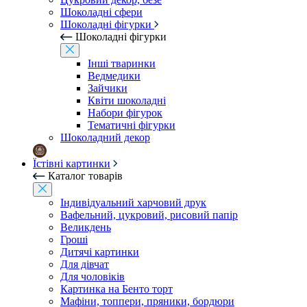
Шоколадні сфери
Шоколадні фігурки
Шоколадні фігурки
Інші тваринки
Ведмедики
Зайчики
Квіти шоколадні
Набори фігурок
Тематичні фігурки
Шоколадний декор
Їстівні картинки
Каталог товарів
Індивідуальний харчовий друк
Вафельний, цукровий, рисовий папір
Великдень
Гроші
Дитячі картинки
Для дівчат
Для чоловіків
Картинка на Бенто торт
Мафіни, топпери, пряники, бордюри