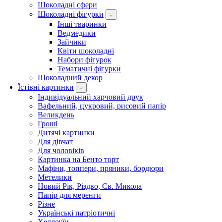
Шоколадні сфери
Шоколадні фігурки
Інші тваринки
Ведмедики
Зайчики
Квіти шоколадні
Набори фігурок
Тематичні фігурки
Шоколадний декор
Їстівні картинки
Індивідуальний харчовий друк
Вафельний, цукровий, рисовий папір
Великдень
Гроші
Дитячі картинки
Для дівчат
Для чоловіків
Картинка на Бенто торт
Мафіни, топпери, пряники, бордюри
Метелики
Новий Рік, Різдво, Св. Микола
Папір для меренги
Різне
Українські патріотичні
Хеллоуїн