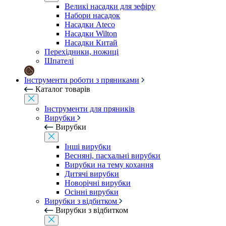
Великі насадки для зефіру
Набори насадок
Насадки Ateco
Насадки Wilton
Насадки Китай
Перехідники, ножиці
Шпателі
Інструменти роботи з пряниками
Каталог товарів
Інструменти для пряників
Вирубки
Вирубки
Інші вирубки
Весняні, пасхальні вирубки
Вирубки на тему кохання
Дитячі вирубки
Новорічні вирубки
Осінні вирубки
Вирубки з відбитком
Вирубки з відбитком