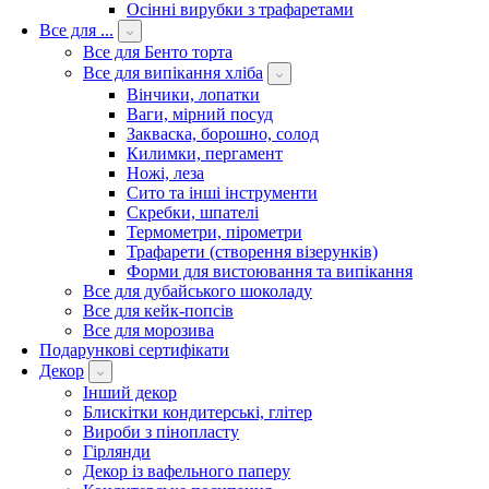
Осінні вирубки з трафаретами
Все для ...
Все для Бенто торта
Все для випікання хліба
Вінчики, лопатки
Ваги, мірний посуд
Закваска, борошно, солод
Килимки, пергамент
Ножі, леза
Сито та інші інструменти
Скребки, шпателі
Термометри, пірометри
Трафарети (створення візерунків)
Форми для вистоювання та випікання
Все для дубайського шоколаду
Все для кейк-попсів
Все для морозива
Подарункові сертифікати
Декор
Інший декор
Блискітки кондитерські, глітер
Вироби з пінопласту
Гірлянди
Декор із вафельного паперу