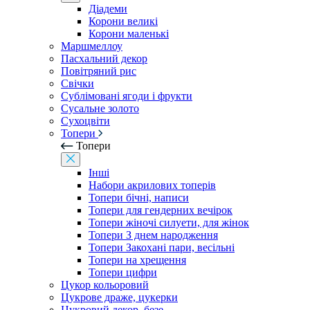
Діадеми
Корони великі
Корони маленькі
Маршмеллоу
Пасхальний декор
Повітряний рис
Свічки
Сублімовані ягоди і фрукти
Сусальне золото
Сухоцвіти
Топери
Топери
Інші
Набори акрилових топерів
Топери бічні, написи
Топери для гендерних вечірок
Топери жіночі силуети, для жінок
Топери З днем ​​народження
Топери Закохані пари, весільні
Топери на хрещення
Топери цифри
Цукор кольоровий
Цукрове драже, цукерки
Цукровий декор, безе