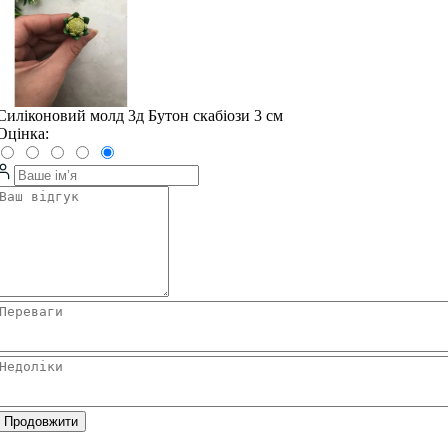
Силіконовий молд 3д Бутон скабіози 3 см
Оцінка:
Продовжити