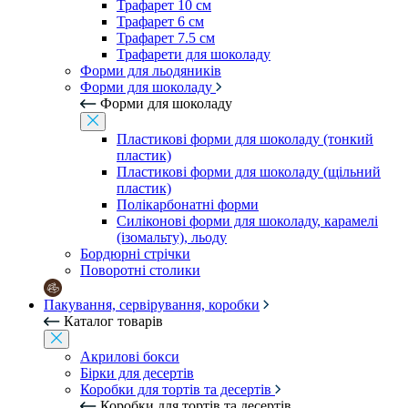
Трафарет 10 см
Трафарет 6 см
Трафарет 7.5 см
Трафарети для шоколаду
Форми для льодяників
Форми для шоколаду
Форми для шоколаду
Пластикові форми для шоколаду (тонкий
пластик)
Пластикові форми для шоколаду (щільний
пластик)
Полікарбонатні форми
Силіконові форми для шоколаду, карамелі
(ізомальту), льоду
Бордюрні стрічки
Поворотні столики
Пакування, сервірування, коробки
Каталог товарів
Акрилові бокси
Бірки для десертів
Коробки для тортів та десертів
Коробки для тортів та десертів