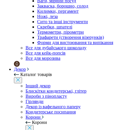
Ваги, мірний посуд
Закваска, борошно, солод
Килимки, пергамент
Ножі, леза
Сито та інші інструменти
Скребки, шпателі
Термометри, пірометри
Трафарети (створення візерунків)
Форми для вистоювання та випікання
Все для дубайського шоколаду
Все для кейк-попсів
Все для морозива
Декор
Каталог товарів
Інший декор
Блискітки кондитерські, глітер
Вироби з пінопласту
Гірлянди
Декор із вафельного паперу
Кондитерське посипання
Корони
Корони