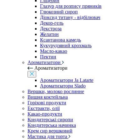
Гліцерин
Глазур для розпису пряників
Глюкозний сироп
Діоксид титану - відбілювач
Декор-гель
Декстроза
Желатин
Ксантанова камедь
Кукурудзяний крохмаль
Масло-какао
Пектин
Ароматизатори
Ароматизатори
Ароматизатори Ja Latarte
Ароматизатори Slado
Вершки, молоко рослинне
Вишня коктейльна
Горіхові продукти
Екстракти, олії
Какао-продукти
Кондитерські сиропи
Кондитерська начинка
Крем сир вершковий
Мастика для торта