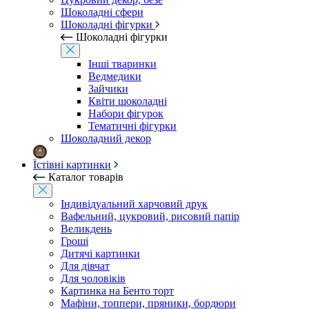
Шоколадні сфери
Шоколадні фігурки
Шоколадні фігурки
Інші тваринки
Ведмедики
Зайчики
Квіти шоколадні
Набори фігурок
Тематичні фігурки
Шоколадний декор
Їстівні картинки
Каталог товарів
Індивідуальний харчовий друк
Вафельний, цукровий, рисовий папір
Великдень
Гроші
Дитячі картинки
Для дівчат
Для чоловіків
Картинка на Бенто торт
Мафіни, топпери, пряники, бордюри