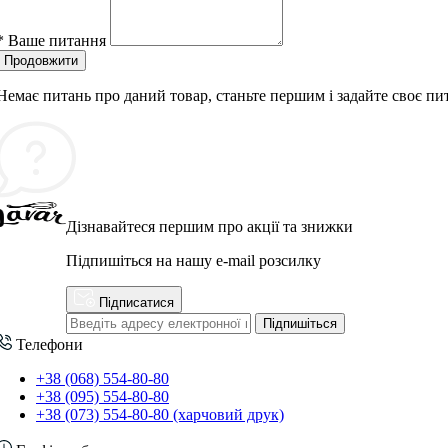
*
Ваше питання
Продовжити
Немає питань про даний товар, станьте першим і задайте своє пи
Дізнавайтеся першим про акції та знижки
Підпишіться на нашу e-mail розсилку
Підписатися
Підпишіться
Телефони
+38 (068) 554-80-80
+38 (095) 554-80-80
+38 (073) 554-80-80 (харчовий друк)