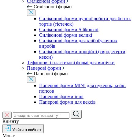
Силіконові форми
Силіконові форми
Силіконові форми ручної роботи для бенто-
тортів (тістечок)
Силіконові форми Silikomart
Силіконові форми великі
Силіконові форми для хлібобулочних
виробів
Силіконові форми порційні (євродесерти,
кекси)
Тефлонові і пластикові формі для випічки
Паперові форми
Паперові форми
Паперові форми MINI для цукерок, кейк-
попсов
Паперові форми інші
Паперові форми для кексів
Клієнту
Увійти в кабінет
Мова: