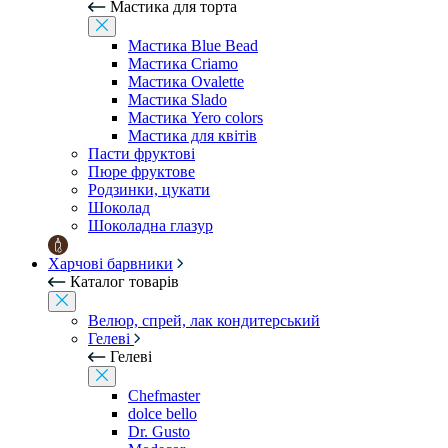
Мастика для торта
Мастика Blue Bead
Мастика Criamo
Мастика Ovalette
Мастика Slado
Мастика Yero colors
Мастика для квітів
Пасти фруктові
Пюре фруктове
Родзинки, цукати
Шоколад
Шоколадна глазур
Харчові барвники
Каталог товарів
Велюр, спрей, лак кондитерський
Гелеві
Гелеві
Chefmaster
dolce bello
Dr. Gusto