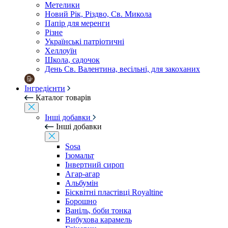
Метелики
Новий Рік, Різдво, Св. Микола
Папір для меренги
Різне
Українські патріотичні
Хеллоуїн
Школа, садочок
День Св. Валентина, весільні, для закоханих
Інгредієнти
Каталог товарів
Інші добавки
Інші добавки
Sosa
Ізомальт
Інвертний сироп
Агар-агар
Альбумін
Бісквітні пластівці Royaltine
Борошно
Ваніль, боби тонка
Вибухова карамель