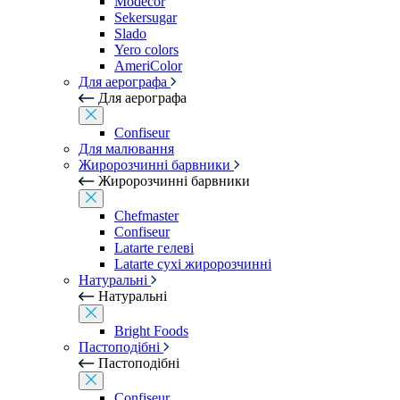
Modecor
Sekersugar
Slado
Yero colors
AmeriColor
Для аерографа
Для аерографа
Confiseur
Для малювання
Жиророзчинні барвники
Жиророзчинні барвники
Chefmaster
Confiseur
Latarte гелеві
Latarte сухі жиророзчинні
Натуральні
Натуральні
Bright Foods
Пастоподібні
Пастоподібні
Confiseur