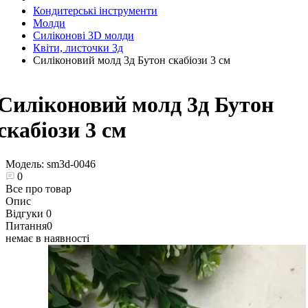
Кондитерські інструменти
Молди
Силіконові 3D молди
Квіти, листочки 3д
Силіконовий молд 3д Бутон скабіози 3 см
Силіконовий молд 3д Бутон
скабіози 3 см
Модель:
sm3d-0046
0
Все про товар
Опис
Відгуки
0
Питання
0
немає в наявності