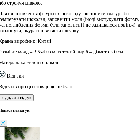
або стрейч-плівкою.
Для виготовлення фігурки з шоколаду: розтопити глазур або
темперувати шоколад, заповнити молд (іноді вистукувати форму,
усі поглиблення форми були заповнені і не залишалося повітря), 
охолонути, акуратно витягти фігурку.
Країна виробник: Китай.
Розміри: молд – 3.5х4.0 см, готовий виріб – діаметр 3.0 см
Матеріал: харчовий силікон.
Відгуки
Відгуків про цей товар ще не було.
+ Додати відгук
Написати відгук