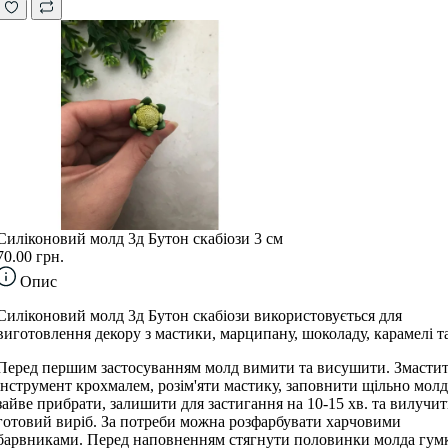
Силіконовий молд 3д Бутон скабіози 3 см
70.00 грн.
Опис
Силіконовий молд 3д Бутон скабіози використовується для
виготовлення декору з мастики, марципану, шоколаду, карамелі та
Перед першим застосуванням молд вимити та висушити. Змасти
інструмент крохмалем, розім'яти мастику, заповнити щільно молд
зайве прибрати, залишити для застигання на 10-15 хв. та вилучи
готовий виріб. За потреби можна розфарбувати харчовими
барвниками. Перед наповненням стягнути половинки молда гум