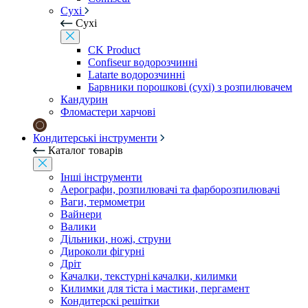
Сухі
Сухі
CK Product
Confiseur водорозчинні
Latarte водорозчинні
Барвники порошкові (сухі) з розпилювачем
Кандурин
Фломастери харчові
Кондитерські інструменти
Каталог товарів
Інші інструменти
Аерографи, розпилювачі та фарборозпилювачі
Ваги, термометри
Вайнери
Валики
Дільники, ножі, струни
Дироколи фігурні
Дріт
Качалки, текстурні качалки, килимки
Килимки для тіста і мастики, пергамент
Кондитерскі решітки