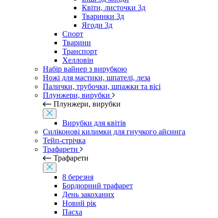
Квіти, листочки 3д
Тваринки 3д
Ягоди 3д
Спорт
Тварини
Транспорт
Хелловін
Набір вайнер з вирубкою
Ножі для мастики, шпателі, леза
Палички, трубочки, шпажки та вісі
Плунжери, вирубки
Плунжери, вирубки
Вирубки для квітів
Силіконові килимки для гнучкого айсинга
Тейп-стрічка
Трафарети
Трафарети
8 березня
Бордюрний трафарет
День закоханих
Новий рік
Пасха