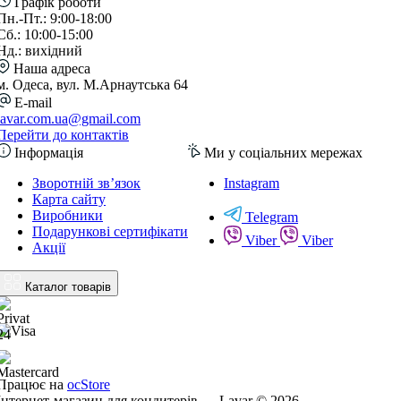
Графік роботи
Пн.-Пт.: 9:00-18:00
Сб.: 10:00-15:00
Нд.: вихідний
Наша адреса
м. Одеса, вул. М.Арнаутська 64
E-mail
lavar.com.ua@gmail.com
Перейти до контактів
Інформація
Ми у соціальних мережах
Зворотній зв’язок
Instagram
Карта сайту
Виробники
Telegram
Подарункові сертифікати
Viber
Viber
Акції
Каталог товарів
Працює на
ocStore
Інтернет-магазин для кондитерів — Lavar © 2026