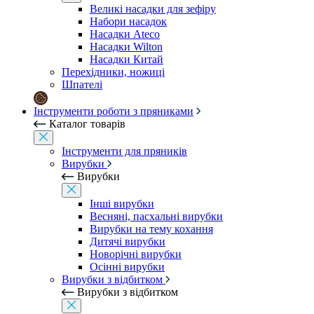
Великі насадки для зефіру
Набори насадок
Насадки Ateco
Насадки Wilton
Насадки Китай
Перехідники, ножиці
Шпателі
Інструменти роботи з пряниками
Каталог товарів
Інструменти для пряників
Вирубки
Вирубки
Інші вирубки
Весняні, пасхальні вирубки
Вирубки на тему кохання
Дитячі вирубки
Новорічні вирубки
Осінні вирубки
Вирубки з відбитком
Вирубки з відбитком