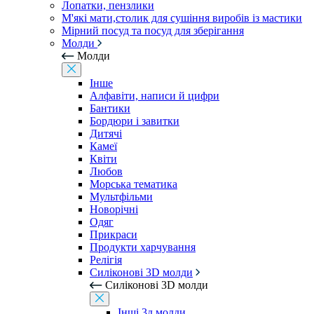
Лопатки, пензлики
М'які мати,столик для сушіння виробів із мастики
Мірний посуд та посуд для зберігання
Молди
Молди
Інше
Алфавіти, написи й цифри
Бантики
Бордюри і завитки
Дитячі
Камеї
Квіти
Любов
Морська тематика
Мультфільми
Новорічні
Одяг
Прикраси
Продукти харчування
Релігія
Силіконові 3D молди
Силіконові 3D молди
Інші 3д молди