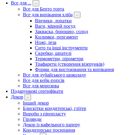
Все для ...
Все для Бенто торта
Все для випікання хліба
Вінчики, лопатки
Ваги, мірний посуд
Закваска, борошно, солод
Килимки, пергамент
Ножі, леза
Сито та інші інструменти
Скребки, шпателі
Термометри, пірометри
Трафарети (створення візерунків)
Форми для вистоювання та випікання
Все для дубайського шоколаду
Все для кейк-попсів
Все для морозива
Подарункові сертифікати
Декор
Інший декор
Блискітки кондитерські, глітер
Вироби з пінопласту
Гірлянди
Декор із вафельного паперу
Кондитерське посипання