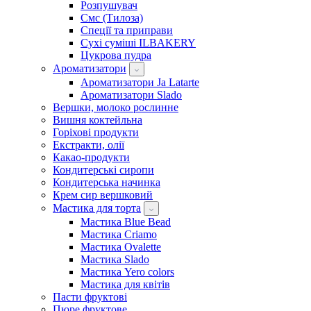
Розпушувач
Смс (Тилоза)
Спеції та приправи
Сухі суміші ILBAKERY
Цукрова пудра
Ароматизатори
Ароматизатори Ja Latarte
Ароматизатори Slado
Вершки, молоко рослинне
Вишня коктейльна
Горіхові продукти
Екстракти, олії
Какао-продукти
Кондитерські сиропи
Кондитерська начинка
Крем сир вершковий
Мастика для торта
Мастика Blue Bead
Мастика Criamo
Мастика Ovalette
Мастика Slado
Мастика Yero colors
Мастика для квітів
Пасти фруктові
Пюре фруктове