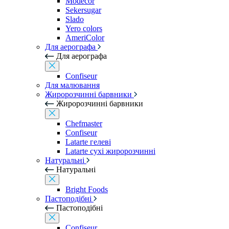
Modecor
Sekersugar
Slado
Yero colors
AmeriColor
Для аерографа
Для аерографа
Confiseur
Для малювання
Жиророзчинні барвники
Жиророзчинні барвники
Chefmaster
Confiseur
Latarte гелеві
Latarte сухі жиророзчинні
Натуральні
Натуральні
Bright Foods
Пастоподібні
Пастоподібні
Confiseur