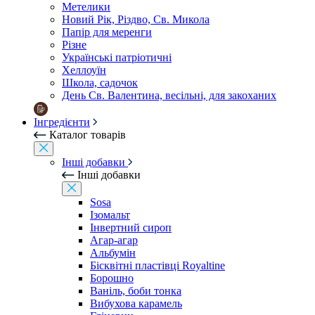
Метелики
Новий Рік, Різдво, Св. Микола
Папір для меренги
Різне
Українські патріотичні
Хеллоуїн
Школа, садочок
День Св. Валентина, весільні, для закоханих
Інгредієнти
Каталог товарів
Інші добавки
Інші добавки
Sosa
Ізомальт
Інвертний сироп
Агар-агар
Альбумін
Бісквітні пластівці Royaltine
Борошно
Ваніль, боби тонка
Вибухова карамель