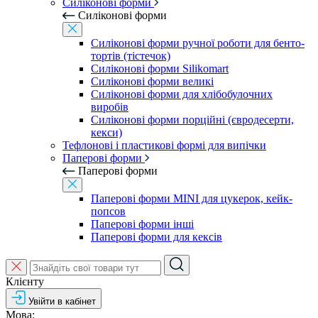
Силіконові форми
Силіконові форми
Силіконові форми ручної роботи для бенто-
тортів (тістечок)
Силіконові форми Silikomart
Силіконові форми великі
Силіконові форми для хлібобулочних
виробів
Силіконові форми порційні (євродесерти,
кекси)
Тефлонові і пластикові формі для випічки
Паперові форми
Паперові форми
Паперові форми MINI для цукерок, кейк-
попсов
Паперові форми інші
Паперові форми для кексів
Клієнту
Увійти в кабінет
Мова: