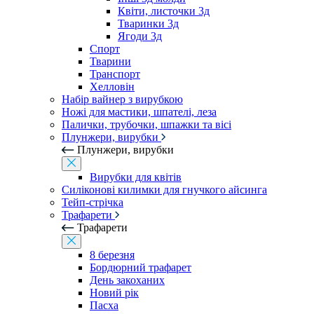
Квіти, листочки 3д
Тваринки 3д
Ягоди 3д
Спорт
Тварини
Транспорт
Хелловін
Набір вайнер з вирубкою
Ножі для мастики, шпателі, леза
Палички, трубочки, шпажки та вісі
Плунжери, вирубки
Плунжери, вирубки
Вирубки для квітів
Силіконові килимки для гнучкого айсинга
Тейп-стрічка
Трафарети
Трафарети
8 березня
Бордюрний трафарет
День закоханих
Новий рік
Пасха