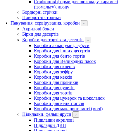
Силіконові форми для шоколаду, карамелі
(ізомальту), льоду
Бордюрні стрічки
Поворотні столики
Пакування, сервірування, коробки
Акрилові бокси
Бірки для десертів
Коробки для тортів та десертів
Коробки акваріумні, тубуси
Коробки для інших десертів
Коробки для бенто тортів
Коробки для Великодніх пасок
Коробки для еклерів
Коробки для зефіру
Коробки для кексів
Коробки для пряників
Коробки для рулетів
Коробки для тортів
Коробки для цукерок та шоколадок
Коробки для кейк-попсів
Коробки для макаронс, моті (мочі)
Підкладки, фальш-яруси
Підкладки акрилові
Підкладки ДВП
Підкладки тонкі