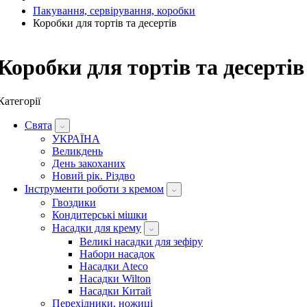
Пакування, сервірування, коробки
Коробки для тортів та десертів
Коробки для тортів та десертів
Категорії
Свята
УКРАЇНА
Великдень
День закоханих
Новий рік. Різдво
Інструменти роботи з кремом
Гвоздики
Кондитерські мішки
Насадки для крему
Великі насадки для зефіру
Набори насадок
Насадки Ateco
Насадки Wilton
Насадки Китай
Перехідники, ножиці