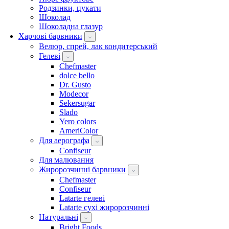
Родзинки, цукати
Шоколад
Шоколадна глазур
Харчові барвники
Велюр, спрей, лак кондитерський
Гелеві
Chefmaster
dolce bello
Dr. Gusto
Modecor
Sekersugar
Slado
Yero colors
AmeriColor
Для аерографа
Confiseur
Для малювання
Жиророзчинні барвники
Chefmaster
Confiseur
Latarte гелеві
Latarte сухі жиророзчинні
Натуральні
Bright Foods