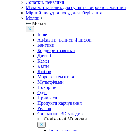
Лопатки, пензлики
М'які мати,столик для сушіння виробів із мастики
Мірний посуд та посуд для зберігання
Молди
Молди
Інше
Алфавіти, написи й цифри
Бантики
Бордюри і завитки
Дитячі
Камеї
Квіти
Любов
Морська тематика
Мультфільми
Новорічні
Одяг
Прикраси
Продукти харчування
Релігія
Силіконові 3D молди
Силіконові 3D молди
Інші 3д молди