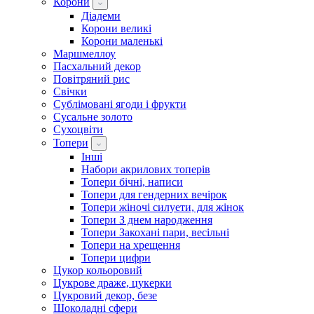
Корони
Діадеми
Корони великі
Корони маленькі
Маршмеллоу
Пасхальний декор
Повітряний рис
Свічки
Сублімовані ягоди і фрукти
Сусальне золото
Сухоцвіти
Топери
Інші
Набори акрилових топерів
Топери бічні, написи
Топери для гендерних вечірок
Топери жіночі силуети, для жінок
Топери З днем ​​народження
Топери Закохані пари, весільні
Топери на хрещення
Топери цифри
Цукор кольоровий
Цукрове драже, цукерки
Цукровий декор, безе
Шоколадні сфери