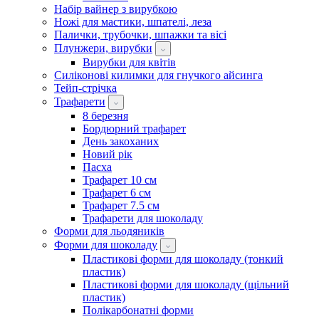
Набір вайнер з вирубкою
Ножі для мастики, шпателі, леза
Палички, трубочки, шпажки та вісі
Плунжери, вирубки
Вирубки для квітів
Силіконові килимки для гнучкого айсинга
Тейп-стрічка
Трафарети
8 березня
Бордюрний трафарет
День закоханих
Новий рік
Пасха
Трафарет 10 см
Трафарет 6 см
Трафарет 7.5 см
Трафарети для шоколаду
Форми для льодяників
Форми для шоколаду
Пластикові форми для шоколаду (тонкий
пластик)
Пластикові форми для шоколаду (щільний
пластик)
Полікарбонатні форми