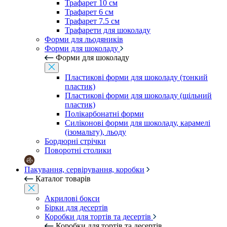
Трафарет 10 см
Трафарет 6 см
Трафарет 7.5 см
Трафарети для шоколаду
Форми для льодяників
Форми для шоколаду
Форми для шоколаду
Пластикові форми для шоколаду (тонкий
пластик)
Пластикові форми для шоколаду (щільний
пластик)
Полікарбонатні форми
Силіконові форми для шоколаду, карамелі
(ізомальту), льоду
Бордюрні стрічки
Поворотні столики
Пакування, сервірування, коробки
Каталог товарів
Акрилові бокси
Бірки для десертів
Коробки для тортів та десертів
Коробки для тортів та десертів