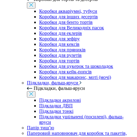
Коробки акваріумні, тубуси
Коробки для інших десертів
Коробки для бенто тортів
Коробки для Великодніх пасок
Коробки для еклерів
Коробки для зефіру
Коробки для кексів
Коробки для пряників
Коробки для рулетів
Коробки для тортів
Коробки для цукерок та шоколадок
Коробки для кейк-попсів
Коробки для макаронс, моті (мочі)
Підкладки, фальш-яруси
Підкладки, фальш-яруси
Підкладки акрилові
Підкладки ДВП
Підкладки тонкі
Підкладки ущільнені (посилені), фальш-
яруси
Папір тиш’ю
Паперовий наповнювач для коробок та пакетів,