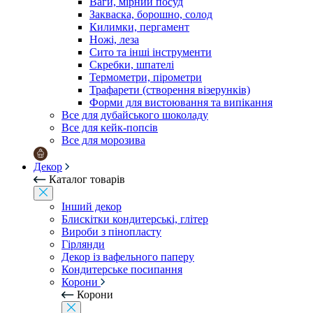
Ваги, мірний посуд
Закваска, борошно, солод
Килимки, пергамент
Ножі, леза
Сито та інші інструменти
Скребки, шпателі
Термометри, пірометри
Трафарети (створення візерунків)
Форми для вистоювання та випікання
Все для дубайського шоколаду
Все для кейк-попсів
Все для морозива
Декор
Каталог товарів
Інший декор
Блискітки кондитерські, глітер
Вироби з пінопласту
Гірлянди
Декор із вафельного паперу
Кондитерське посипання
Корони
Корони