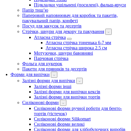
Підкладки ущільнені (посилені), фальш-яруси
Папір тиш’ю
Паперовий наповнювач для коробок та пакетів,
пакувальний папір, конфеті
Посуд для закусок та десертів
Стрічки, шнури для декору та пакування
Атласна стрічка
Атласна стрічка тоненька 6-7 мм
Атласна стрічка широка 2.5 см
Мотузочки, шнури бавовняні
Парчовая стрічка
Фольга для цукерок
Пакети для пряників та десертів
Форми для випічки
Залізні форми для випічки
Залізні форми інші
Залізні форми для випічки кексів
Залізні форми для випічки тортів
Силіконові форми
Силіконові форми ручної роботи для бенто-
тортів (тістечок)
Силіконові форми Silikomart
Силіконові форми великі
Силіконові форми для хлібобулочних виробів