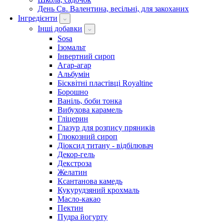
День Св. Валентина, весільні, для закоханих
Інгредієнти
Інші добавки
Sosa
Ізомальт
Інвертний сироп
Агар-агар
Альбумін
Бісквітні пластівці Royaltine
Борошно
Ваніль, боби тонка
Вибухова карамель
Гліцерин
Глазур для розпису пряників
Глюкозний сироп
Діоксид титану - відбілювач
Декор-гель
Декстроза
Желатин
Ксантанова камедь
Кукурудзяний крохмаль
Масло-какао
Пектин
Пудра йогурту