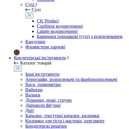
Сухі
Сухі
CK Product
Confiseur водорозчинні
Latarte водорозчинні
Барвники порошкові (сухі) з розпилювачем
Кандурин
Фломастери харчові
Кондитерські інструменти
Каталог товарів
Інші інструменти
Аерографи, розпилювачі та фарборозпилювачі
Ваги, термометри
Вайнери
Валики
Дільники, ножі, струни
Дироколи фігурні
Дріт
Качалки, текстурні качалки, килимки
Килимки для тіста і мастики, пергамент
Кондитерскі решітки