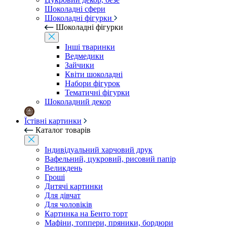
Шоколадні сфери
Шоколадні фігурки
Шоколадні фігурки
Інші тваринки
Ведмедики
Зайчики
Квіти шоколадні
Набори фігурок
Тематичні фігурки
Шоколадний декор
Їстівні картинки
Каталог товарів
Індивідуальний харчовий друк
Вафельний, цукровий, рисовий папір
Великдень
Гроші
Дитячі картинки
Для дівчат
Для чоловіків
Картинка на Бенто торт
Мафіни, топпери, пряники, бордюри