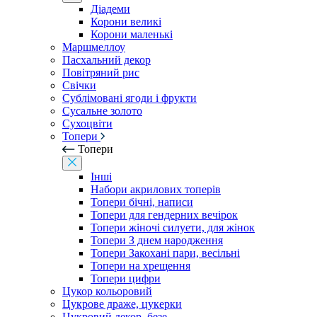
Діадеми
Корони великі
Корони маленькі
Маршмеллоу
Пасхальний декор
Повітряний рис
Свічки
Сублімовані ягоди і фрукти
Сусальне золото
Сухоцвіти
Топери
Топери
Інші
Набори акрилових топерів
Топери бічні, написи
Топери для гендерних вечірок
Топери жіночі силуети, для жінок
Топери З днем ​​народження
Топери Закохані пари, весільні
Топери на хрещення
Топери цифри
Цукор кольоровий
Цукрове драже, цукерки
Цукровий декор, безе