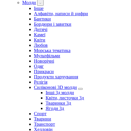
Молди
Інше
Алфавіти, написи й цифри
Бантики
Бордюри і завитки
Дитячі
Камеї
Квіти
Любов
Морська тематика
Мультфільми
Новорічні
Одяг
Прикраси
Продукти харчування
Релігія
Силіконові 3D молди
Інші 3д молди
Квіти, листочки 3д
Тваринки 3д
Ягоди 3д
Спорт
Тварини
Транспорт
Хелловін