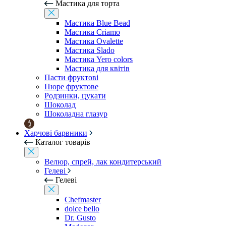
Мастика для торта
Мастика Blue Bead
Мастика Criamo
Мастика Ovalette
Мастика Slado
Мастика Yero colors
Мастика для квітів
Пасти фруктові
Пюре фруктове
Родзинки, цукати
Шоколад
Шоколадна глазур
Харчові барвники
Каталог товарів
Велюр, спрей, лак кондитерський
Гелеві
Гелеві
Chefmaster
dolce bello
Dr. Gusto