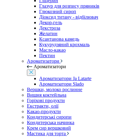
Гліцерин
Глазур для розпису пряників
Глюкозний сироп
Діоксид титану - відбілювач
Декор-гель
Декстроза
Желатин
Ксантанова камедь
Кукурудзяний крохмаль
Масло-какао
Пектин
Ароматизатори
Ароматизатори
Ароматизатори Ja Latarte
Ароматизатори Slado
Вершки, молоко рослинне
Вишня коктейльна
Горіхові продукти
Екстракти, олії
Какао-продукти
Кондитерські сиропи
Кондитерська начинка
Крем сир вершковий
Мастика для торта