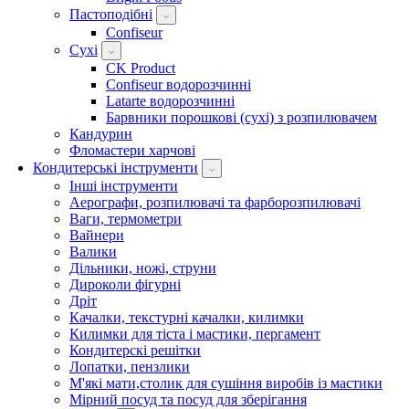
Пастоподібні
Confiseur
Сухі
CK Product
Confiseur водорозчинні
Latarte водорозчинні
Барвники порошкові (сухі) з розпилювачем
Кандурин
Фломастери харчові
Кондитерські інструменти
Інші інструменти
Аерографи, розпилювачі та фарборозпилювачі
Ваги, термометри
Вайнери
Валики
Дільники, ножі, струни
Дироколи фігурні
Дріт
Качалки, текстурні качалки, килимки
Килимки для тіста і мастики, пергамент
Кондитерскі решітки
Лопатки, пензлики
М'які мати,столик для сушіння виробів із мастики
Мірний посуд та посуд для зберігання