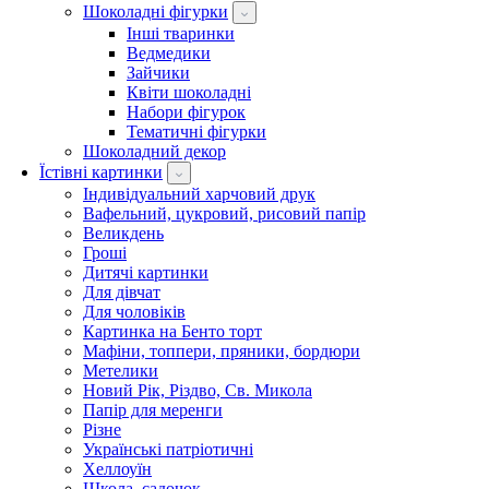
Шоколадні фігурки
Інші тваринки
Ведмедики
Зайчики
Квіти шоколадні
Набори фігурок
Тематичні фігурки
Шоколадний декор
Їстівні картинки
Індивідуальний харчовий друк
Вафельний, цукровий, рисовий папір
Великдень
Гроші
Дитячі картинки
Для дівчат
Для чоловіків
Картинка на Бенто торт
Мафіни, топпери, пряники, бордюри
Метелики
Новий Рік, Різдво, Св. Микола
Папір для меренги
Різне
Українські патріотичні
Хеллоуїн
Школа, садочок