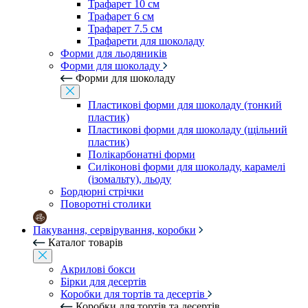
Трафарет 10 см
Трафарет 6 см
Трафарет 7.5 см
Трафарети для шоколаду
Форми для льодяників
Форми для шоколаду
Форми для шоколаду
Пластикові форми для шоколаду (тонкий
пластик)
Пластикові форми для шоколаду (щільний
пластик)
Полікарбонатні форми
Силіконові форми для шоколаду, карамелі
(ізомальту), льоду
Бордюрні стрічки
Поворотні столики
Пакування, сервірування, коробки
Каталог товарів
Акрилові бокси
Бірки для десертів
Коробки для тортів та десертів
Коробки для тортів та десертів