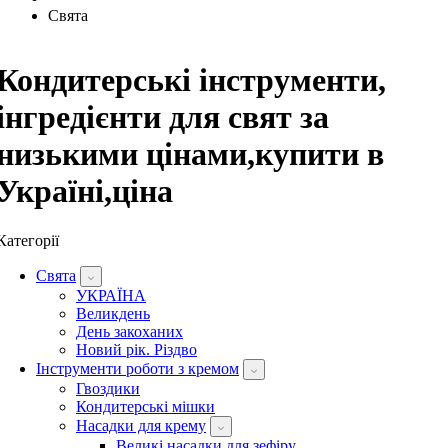
Свята
Кондитерські інструменти,
інгредієнти для свят за
низькими цінами,купити в
Україні,ціна
Категорії
Свята
УКРАЇНА
Великдень
День закоханих
Новий рік. Різдво
Інструменти роботи з кремом
Гвоздики
Кондитерські мішки
Насадки для крему
Великі насадки для зефіру