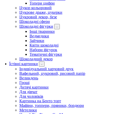
Топери цифри
Цукор кольоровий
Цукрове драже, цукерки
Цукровий декор, безе
Шоколадні сфери
Шоколадні фігурки
Інші тваринки
Ведмедики
Зайчики
Квіти шоколадні
Набори фігурок
Тематичні фігурки
Шоколадний декор
Їстівні картинки
Індивідуальний харчовий друк
Вафельний, цукровий, рисовий папір
Великдень
Гроші
Дитячі картинки
Для дівчат
Для чоловіків
Картинка на Бенто торт
Мафіни, топпери, пряники, бордюри
Метелики