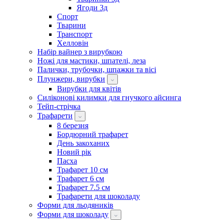
Ягоди 3д
Спорт
Тварини
Транспорт
Хелловін
Набір вайнер з вирубкою
Ножі для мастики, шпателі, леза
Палички, трубочки, шпажки та вісі
Плунжери, вирубки
Вирубки для квітів
Силіконові килимки для гнучкого айсинга
Тейп-стрічка
Трафарети
8 березня
Бордюрний трафарет
День закоханих
Новий рік
Пасха
Трафарет 10 см
Трафарет 6 см
Трафарет 7.5 см
Трафарети для шоколаду
Форми для льодяників
Форми для шоколаду