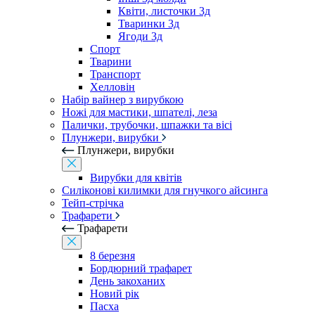
Квіти, листочки 3д
Тваринки 3д
Ягоди 3д
Спорт
Тварини
Транспорт
Хелловін
Набір вайнер з вирубкою
Ножі для мастики, шпателі, леза
Палички, трубочки, шпажки та вісі
Плунжери, вирубки
Плунжери, вирубки
Вирубки для квітів
Силіконові килимки для гнучкого айсинга
Тейп-стрічка
Трафарети
Трафарети
8 березня
Бордюрний трафарет
День закоханих
Новий рік
Пасха