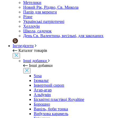
Метелики
Новий Рік, Різдво, Св. Микола
Папір для меренги
Різне
Українські патріотичні
Хеллоуїн
Школа, садочок
День Св. Валентина, весільні, для закоханих
Інгредієнти
Каталог товарів
Інші добавки
Інші добавки
Sosa
Ізомальт
Інвертний сироп
Агар-агар
Альбумін
Бісквітні пластівці Royaltine
Борошно
Ваніль, боби тонка
Вибухова карамель