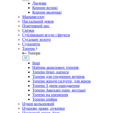
Діадеми
Корони великі
Корони маленькі
Маршмеллоу
Пасхальний декор
Повітряний рис
Свічки
Сублімовані ягоди і фрукти
Сусальне золото
Сухоцвіти
Топери
Топери
Інші
Набори акрилових топерів
Топери бічні, написи
Топери для гендерних вечірок
Топери жіночі силуети, для жінок
Топери З днем ​​народження
Топери Закохані пари, весільні
Топери на хрещення
Топери цифри
Цукор кольоровий
Цукрове драже, цукерки
Цукровий декор, безе