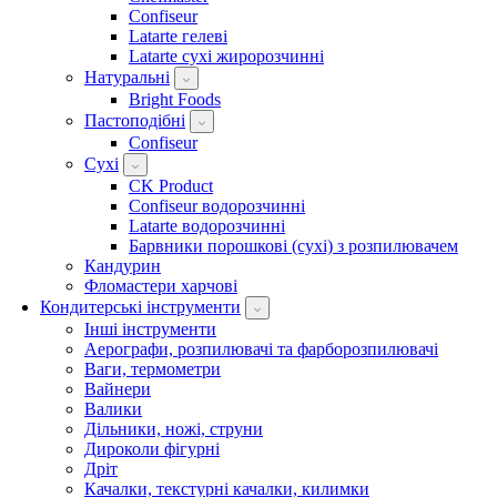
Confiseur
Latarte гелеві
Latarte сухі жиророзчинні
Натуральні
Bright Foods
Пастоподібні
Confiseur
Сухі
CK Product
Confiseur водорозчинні
Latarte водорозчинні
Барвники порошкові (сухі) з розпилювачем
Кандурин
Фломастери харчові
Кондитерські інструменти
Інші інструменти
Аерографи, розпилювачі та фарборозпилювачі
Ваги, термометри
Вайнери
Валики
Дільники, ножі, струни
Дироколи фігурні
Дріт
Качалки, текстурні качалки, килимки