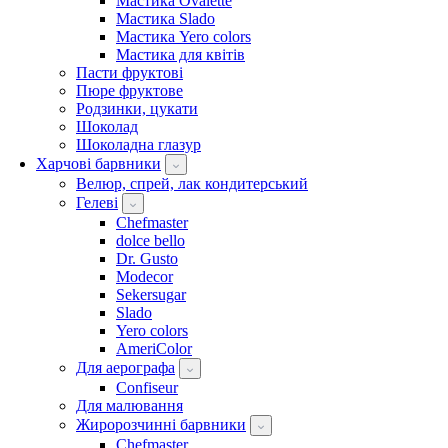
Мастика Ovalette
Мастика Slado
Мастика Yero colors
Мастика для квітів
Пасти фруктові
Пюре фруктове
Родзинки, цукати
Шоколад
Шоколадна глазур
Харчові барвники
Велюр, спрей, лак кондитерський
Гелеві
Chefmaster
dolce bello
Dr. Gusto
Modecor
Sekersugar
Slado
Yero colors
AmeriColor
Для аерографа
Confiseur
Для малювання
Жиророзчинні барвники
Chefmaster