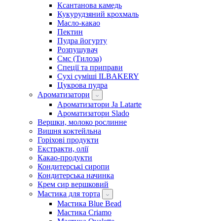
Ксантанова камедь
Кукурудзяний крохмаль
Масло-какао
Пектин
Пудра йогурту
Розпушувач
Смс (Тилоза)
Спеції та приправи
Сухі суміші ILBAKERY
Цукрова пудра
Ароматизатори
Ароматизатори Ja Latarte
Ароматизатори Slado
Вершки, молоко рослинне
Вишня коктейльна
Горіхові продукти
Екстракти, олії
Какао-продукти
Кондитерські сиропи
Кондитерська начинка
Крем сир вершковий
Мастика для торта
Мастика Blue Bead
Мастика Criamo