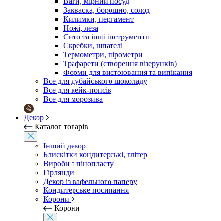
Ваги, мірний посуд
Закваска, борошно, солод
Килимки, пергамент
Ножі, леза
Сито та інші інструменти
Скребки, шпателі
Термометри, пірометри
Трафарети (створення візерунків)
Форми для вистоювання та випікання
Все для дубайського шоколаду
Все для кейк-попсів
Все для морозива
Декор
Каталог товарів
Інший декор
Блискітки кондитерські, глітер
Вироби з пінопласту
Гірлянди
Декор із вафельного паперу
Кондитерське посипання
Корони
Корони