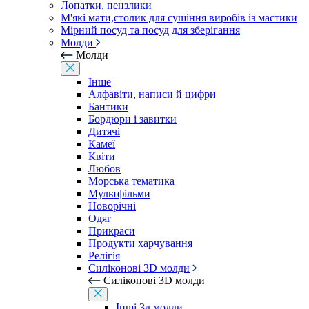
Лопатки, пензлики
М'які мати,столик для сушіння виробів із мастики
Мірний посуд та посуд для зберігання
Молди
Молди
Інше
Алфавіти, написи й цифри
Бантики
Бордюри і завитки
Дитячі
Камеї
Квіти
Любов
Морська тематика
Мультфільми
Новорічні
Одяг
Прикраси
Продукти харчування
Релігія
Силіконові 3D молди
Силіконові 3D молди
Інші 3д молди