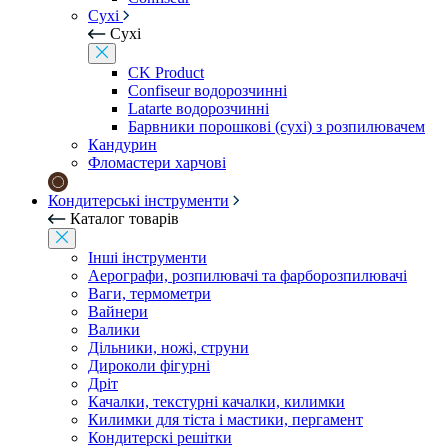
Сухі
Сухі
CK Product
Confiseur водорозчинні
Latarte водорозчинні
Барвники порошкові (сухі) з розпилювачем
Кандурин
Фломастери харчові
Кондитерські інструменти
Каталог товарів
Інші інструменти
Аерографи, розпилювачі та фарборозпилювачі
Ваги, термометри
Вайнери
Валики
Дільники, ножі, струни
Дироколи фігурні
Дріт
Качалки, текстурні качалки, килимки
Килимки для тіста і мастики, пергамент
Кондитерскі решітки