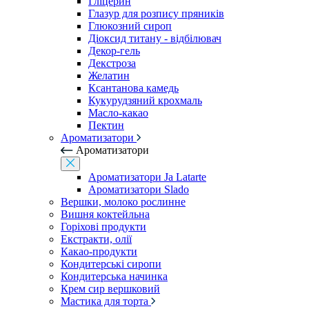
Гліцерин
Глазур для розпису пряників
Глюкозний сироп
Діоксид титану - відбілювач
Декор-гель
Декстроза
Желатин
Ксантанова камедь
Кукурудзяний крохмаль
Масло-какао
Пектин
Ароматизатори
Ароматизатори
Ароматизатори Ja Latarte
Ароматизатори Slado
Вершки, молоко рослинне
Вишня коктейльна
Горіхові продукти
Екстракти, олії
Какао-продукти
Кондитерські сиропи
Кондитерська начинка
Крем сир вершковий
Мастика для торта