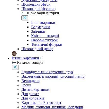
Шоколадні сфери
Шоколадні фігурки
Шоколадні фігурки
Інші тваринки
Ведмедики
Зайчики
Квіти шоколадні
Набори фігурок
Тематичні фігурки
Шоколадний декор
Їстівні картинки
Каталог товарів
Індивідуальний харчовий друк
Вафельний, цукровий, рисовий папір
Великдень
Гроші
Дитячі картинки
Для дівчат
Для чоловіків
Картинка на Бенто торт
Мафіни, топпери, пряники, бордюри