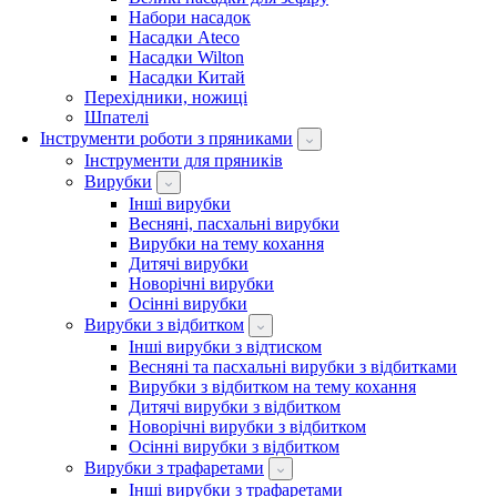
Набори насадок
Насадки Ateco
Насадки Wilton
Насадки Китай
Перехідники, ножиці
Шпателі
Інструменти роботи з пряниками
Інструменти для пряників
Вирубки
Інші вирубки
Весняні, пасхальні вирубки
Вирубки на тему кохання
Дитячі вирубки
Новорічні вирубки
Осінні вирубки
Вирубки з відбитком
Інші вирубки з відтиском
Весняні та пасхальні вирубки з відбитками
Вирубки з відбитком на тему кохання
Дитячі вирубки з відбитком
Новорічні вирубки з відбитком
Осінні вирубки з відбитком
Вирубки з трафаретами
Інші вирубки з трафаретами