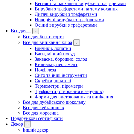
Весняні та пасхальні вирубки з трафаретами
Вирубки з трафаретами на тему кохання
Дитячі вирубки з трафаретами
Новорічні вирубки з трафаретами
Осінні вирубки з трафаретами
Все для ...
Все для Бенто торта
Все для випікання хліба
Вінчики, лопатки
Ваги, мірний посуд
Закваска, борошно, солод
Килимки, пергамент
Ножі, леза
Сито та інші інструменти
Скребки, шпателі
Термометри, пірометри
Трафарети (створення візерунків)
Форми для вистоювання та випікання
Все для дубайського шоколаду
Все для кейк-попсів
Все для морозива
Подарункові сертифікати
Декор
Інший декор