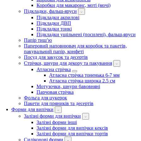
Коробки для макаронс, моті (мочі)
Підкладки, фальш-яруси
Підкладки акрилові
Підкладки ДВП
Підкладки тонкі
Підкладки ущільнені (посилені), фальш-яруси
Папір тиш’ю
Паперовий наповнювач для коробок та пакетів,
пакувальний папір, конфеті
Посуд для закусок та десертів
Стрічки, шнури для декору та пакування
Атласна стрічка
Атласна стрічка тоненька 6-7 мм
Атласна стрічка широка 2.5 см
Мотузочки, шнури бавовняні
Парчовая стрічка
Фольга для цукерок
Пакети для пряників та десертів
Форми для випічки
Залізні форми для випічки
Залізні форми інші
Залізні форми для випічки кексів
Залізні форми для випічки тортів
Силіконові форми