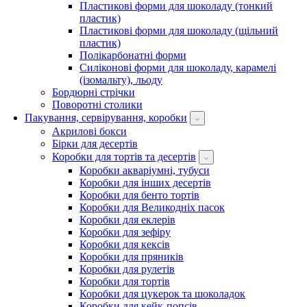
Пластикові форми для шоколаду (тонкий
пластик)
Пластикові форми для шоколаду (щільний
пластик)
Полікарбонатні форми
Силіконові форми для шоколаду, карамелі
(ізомальту), льоду
Бордюрні стрічки
Поворотні столики
Пакування, сервірування, коробки
Акрилові бокси
Бірки для десертів
Коробки для тортів та десертів
Коробки акваріумні, тубуси
Коробки для інших десертів
Коробки для бенто тортів
Коробки для Великодніх пасок
Коробки для еклерів
Коробки для зефіру
Коробки для кексів
Коробки для пряників
Коробки для рулетів
Коробки для тортів
Коробки для цукерок та шоколадок
Коробки для кейк-попсів