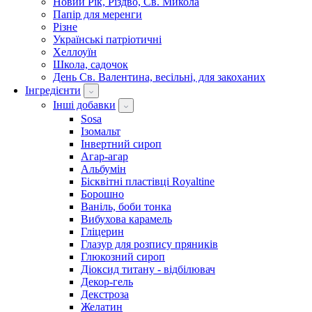
Новий Рік, Різдво, Св. Микола
Папір для меренги
Різне
Українські патріотичні
Хеллоуїн
Школа, садочок
День Св. Валентина, весільні, для закоханих
Інгредієнти
Інші добавки
Sosa
Ізомальт
Інвертний сироп
Агар-агар
Альбумін
Бісквітні пластівці Royaltine
Борошно
Ваніль, боби тонка
Вибухова карамель
Гліцерин
Глазур для розпису пряників
Глюкозний сироп
Діоксид титану - відбілювач
Декор-гель
Декстроза
Желатин