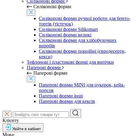
Силіконові форми
Силіконові форми
Силіконові форми ручної роботи для бенто-
тортів (тістечок)
Силіконові форми Silikomart
Силіконові форми великі
Силіконові форми для хлібобулочних
виробів
Силіконові форми порційні (євродесерти,
кекси)
Тефлонові і пластикові формі для випічки
Паперові форми
Паперові форми
Паперові форми MINI для цукерок, кейк-
попсов
Паперові форми інші
Паперові форми для кексів
Клієнту
Увійти в кабінет
Мова: