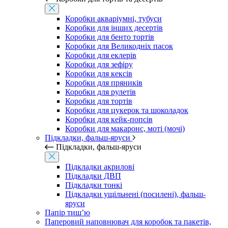
Коробки акваріумні, тубуси
Коробки для інших десертів
Коробки для бенто тортів
Коробки для Великодніх пасок
Коробки для еклерів
Коробки для зефіру
Коробки для кексів
Коробки для пряників
Коробки для рулетів
Коробки для тортів
Коробки для цукерок та шоколадок
Коробки для кейк-попсів
Коробки для макаронс, моті (мочі)
Підкладки, фальш-яруси
Підкладки, фальш-яруси
Підкладки акрилові
Підкладки ДВП
Підкладки тонкі
Підкладки ущільнені (посилені), фальш-
яруси
Папір тиш’ю
Паперовий наповнювач для коробок та пакетів,