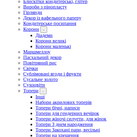
Блискітки кондитерські, глітер
Вироби з пінопласту
Гірлянди
Декор із вафельного паперу
Кондитерське посипання
Корони
Діадеми
Корони великі
Корони маленькі
Маршмеллоу
Пасхальний декор
Повітряний рис
Свічки
Сублімовані ягоди і фрукти
Сусальне золото
Сухоцвіти
Топери
Інші
Набори акрилових топерів
Топери бічні, написи
Топери для гендерних вечірок
Топери жіночі силуети, для жінок
Топери З днем ​​народження
Топери Закохані пари, весільні
Топери на хрещення