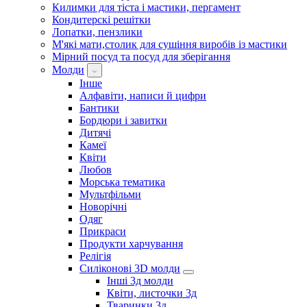
Килимки для тіста і мастики, пергамент
Кондитерскі решітки
Лопатки, пензлики
М'які мати,столик для сушіння виробів із мастики
Мірний посуд та посуд для зберігання
Молди
Інше
Алфавіти, написи й цифри
Бантики
Бордюри і завитки
Дитячі
Камеї
Квіти
Любов
Морська тематика
Мультфільми
Новорічні
Одяг
Прикраси
Продукти харчування
Релігія
Силіконові 3D молди
Інші 3д молди
Квіти, листочки 3д
Тваринки 3д