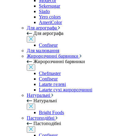
Modecor
Sekersugar
Slado
Yero colors
AmeriColor
Для аерографа
Для аерографа
Confiseur
Для малювання
Жиророзчинні барвники
Жиророзчинні барвники
Chefmaster
Confiseur
Latarte гелеві
Latarte сухі жиророзчинні
Натуральні
Натуральні
Bright Foods
Пастоподібні
Пастоподібні
Confiseur