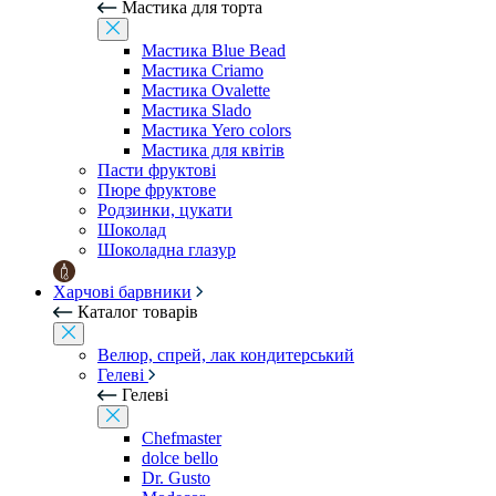
Мастика для торта
Мастика Blue Bead
Мастика Criamo
Мастика Ovalette
Мастика Slado
Мастика Yero colors
Мастика для квітів
Пасти фруктові
Пюре фруктове
Родзинки, цукати
Шоколад
Шоколадна глазур
Харчові барвники
Каталог товарів
Велюр, спрей, лак кондитерський
Гелеві
Гелеві
Chefmaster
dolce bello
Dr. Gusto