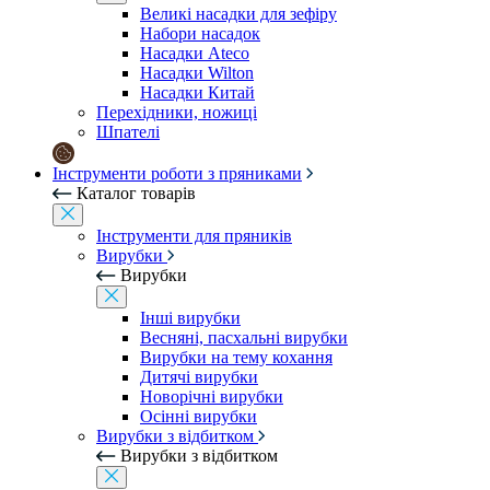
Великі насадки для зефіру
Набори насадок
Насадки Ateco
Насадки Wilton
Насадки Китай
Перехідники, ножиці
Шпателі
Інструменти роботи з пряниками
Каталог товарів
Інструменти для пряників
Вирубки
Вирубки
Інші вирубки
Весняні, пасхальні вирубки
Вирубки на тему кохання
Дитячі вирубки
Новорічні вирубки
Осінні вирубки
Вирубки з відбитком
Вирубки з відбитком